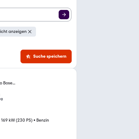
icht anzeigen
Suche speichern
o Bose...
ng
•
169 kW (230 PS)
•
Benzin