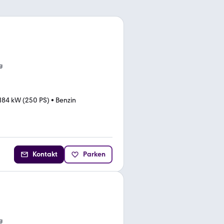
g
184 kW (250 PS)
•
Benzin
Kontakt
Parken
g