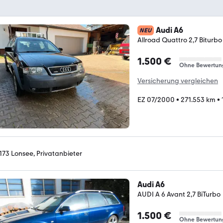
Audi A6
NEU
Allroad Quattro 2,7 Biturbo
1.500 €
Ohne Bewertun
Versicherung vergleichen
EZ 07/2000
•
271.553 km
•
173 Lonsee, Privatanbieter
Audi A6
AUDI A 6 Avant 2,7 BiTurbo
1.500 €
Ohne Bewertun