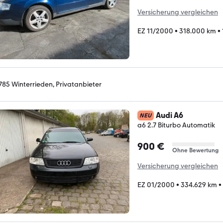
Versicherung vergleichen
EZ 11/2000
•
318.000 km
•
785 Winterrieden, Privatanbieter
Audi A6
NEU
a6 2.7 Biturbo Automatik
900 €
Ohne Bewertung
Versicherung vergleichen
EZ 01/2000
•
334.629 km
•