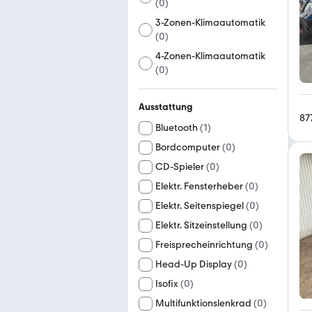
(
0
)
3-Zonen-Klimaautomatik
(
0
)
4-Zonen-Klimaautomatik
(
0
)
Ausstattung
87
Bluetooth
(
1
)
Bordcomputer
(
0
)
CD-Spieler
(
0
)
Elektr. Fensterheber
(
0
)
Elektr. Seitenspiegel
(
0
)
Elektr. Sitzeinstellung
(
0
)
Freisprecheinrichtung
(
0
)
Head-Up Display
(
0
)
Isofix
(
0
)
Multifunktionslenkrad
(
0
)