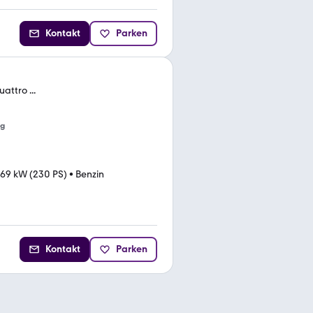
Kontakt
Parken
attro ...
ng
169 kW (230 PS)
•
Benzin
Kontakt
Parken