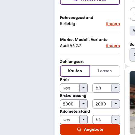
Fahrzeugzustand
Beliebig
ändern
A
Marke, Modell, Variante
So
Audi A6 2.7
ändern
Zahlungsart
Kaufen
Leasen
Preis
Erstzulassung
Kilometerstand
Angebote