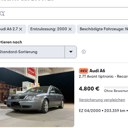
udi A6 2.7
Erstzulassung: 2000
Beschädigte Fahrzeuge: N
rtieren nach
Audi A6
NEU
2.7T Avant tiptronic - Recar
4.800 €
Ohne Bewertu
Versicherung vergleichen
EZ 04/2000
•
203.359 km