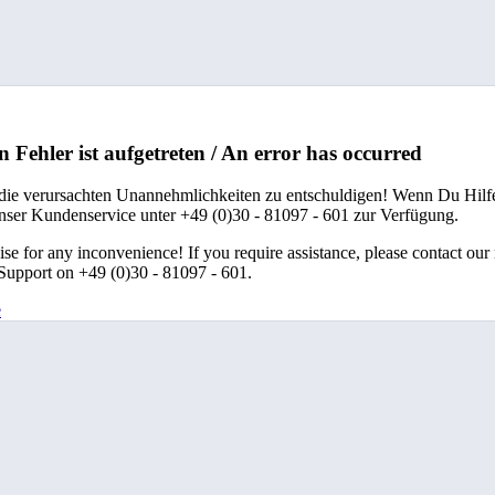
n Fehler ist aufgetreten / An error has occurred
 die verursachten Unannehmlichkeiten zu entschuldigen! Wenn Du Hilfe
unser Kundenservice unter +49 (0)30 - 81097 - 601 zur Verfügung.
se for any inconvenience! If you require assistance, please contact our
upport on +49 (0)30 - 81097 - 601.
e