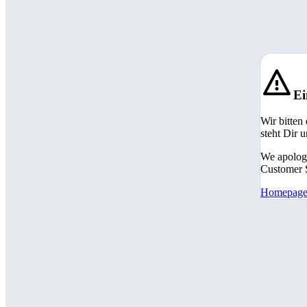
Ei
Wir bitten
steht Dir 
We apologi
Customer S
Homepag