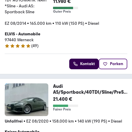
11.980 €
Guter Preis
EZ 08/2014
•
165.000 km
•
110 kW (150 PS)
•
Diesel
ELVIS - Automobile
97440 Werneck
(
49
)
5 Sterne
Kontakt
Parken
Audi
A5/Sportback/40TDI/Sline/PreSe
nse/LED
21.400 €
Fairer Preis
Unfallfrei
•
EZ 08/2020
•
158.000 km
•
140 kW (190 PS)
•
Diesel
Kaiser Automobile