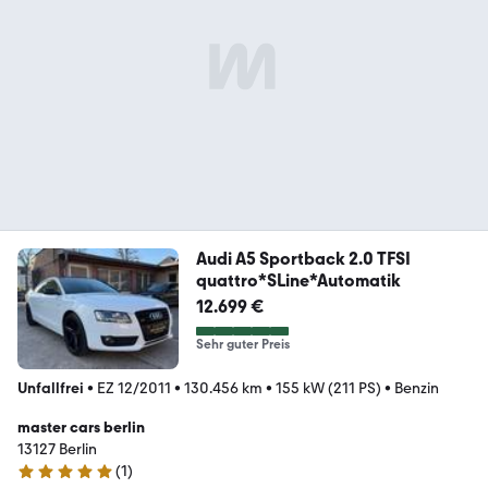
Audi A5 Sportback 2.0 TFSI
quattro*SLine*Automatik
12.699 €
Sehr guter Preis
Unfallfrei
•
EZ 12/2011
•
130.456 km
•
155 kW (211 PS)
•
Benzin
master cars berlin
13127 Berlin
(
1
)
5 Sterne