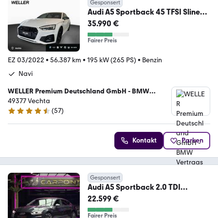
Gesponsert
Audi A5 Sportback 45 TFSI Sline
ACC B&O MEM Komf.Zu
35.990 €
Fairer Preis
EZ 03/2022
•
56.387 km
•
195 kW (265 PS)
•
Benzin
Navi
WELLER Premium Deutschland GmbH - BMW
Vertragshändler
49377 Vechta
(
57
)
4.3 Sterne
Kontakt
Parken
Gesponsert
Audi A5 Sportback 2.0 TDI
Quattro 3x-Sline/LED/Virtl.
22.599 €
Fairer Preis