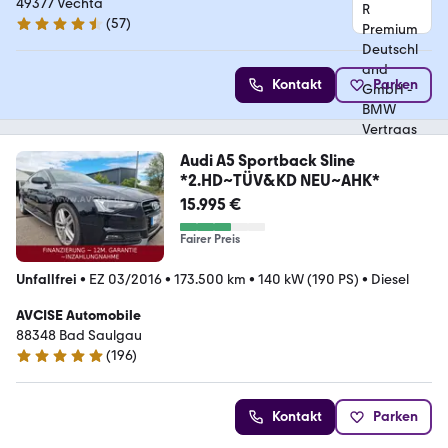
Vertragshändler
49377 Vechta
(
57
)
4.3 Sterne
Kontakt
Parken
Audi A5 Sportback Sline
*2.HD~TÜV&KD NEU~AHK*
15.995 €
Fairer Preis
Unfallfrei
•
EZ 03/2016
•
173.500 km
•
140 kW (190 PS)
•
Diesel
AVCISE Automobile
88348 Bad Saulgau
(
196
)
5 Sterne
Kontakt
Parken