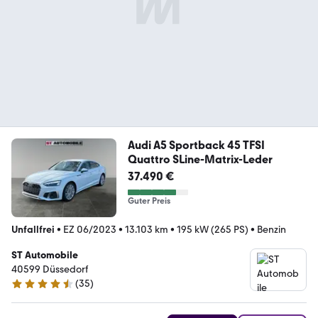
Audi A5 Sportback 45 TFSI
Quattro SLine-Matrix-Leder
37.490 €
Guter Preis
Unfallfrei
•
EZ 06/2023
•
13.103 km
•
195 kW (265 PS)
•
Benzin
ST Automobile
40599 Düssedorf
(
35
)
4.5 Sterne