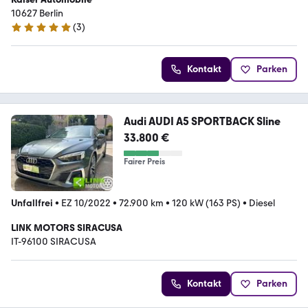
10627 Berlin
(
3
)
5 Sterne
Kontakt
Parken
Audi AUDI A5 SPORTBACK Sline
33.800 €
Fairer Preis
Unfallfrei
•
EZ 10/2022
•
72.900 km
•
120 kW (163 PS)
•
Diesel
LINK MOTORS SIRACUSA
IT-96100 SIRACUSA
Kontakt
Parken