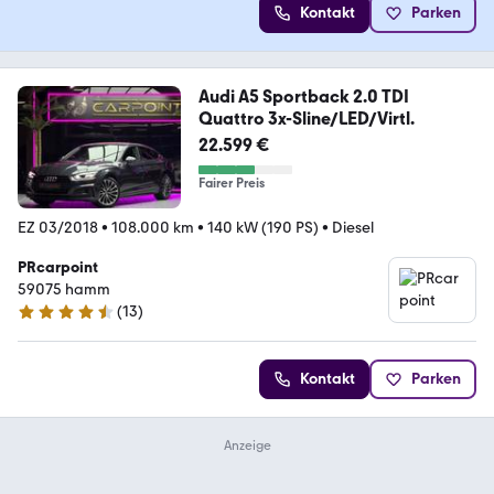
Kontakt
Parken
Audi A5 Sportback 2.0 TDI
Quattro 3x-Sline/LED/Virtl.
22.599 €
Fairer Preis
EZ 03/2018
•
108.000 km
•
140 kW (190 PS)
•
Diesel
PRcarpoint
59075 hamm
(
13
)
4.5 Sterne
Kontakt
Parken