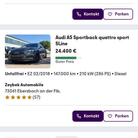
Kontakt
Parken
Audi A5 Sportback quattro sport
SLine
24.400 €
Guter Preis
Unfallfrei
•
EZ 02/2018
•
147.000 km
•
210 kW (286 PS)
•
Diesel
Zeybek Automobile
73061 Ebersbach an der Fils.
(
57
)
4.8 Sterne
Kontakt
Parken