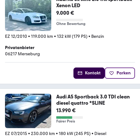
Xenon LED
9.000 €
Ohne Bewertung
EZ 12/2010
•
119.000 km
•
132 kW (179 PS)
•
Benzin
Privatanbieter
06217 Merseburg
Kontakt
Parken
Audi A5 Sportback 3.0 TDI clean
diesel quattro *SLINE
13.990 €
Fairer Preis
EZ 07/2015
•
230.000 km
•
180 kW (245 PS)
•
Diesel