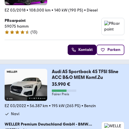
EZ 03/2018
•
108.000 km
•
140 kW (190 PS)
•
Diesel
PRcarpoint
59075 hamm
(
13
)
4.5 Sterne
Kontakt
Parken
Audi A5 Sportback 45 TFSI Sline
ACC B&O MEM Komf.Zu
35.990 €
Fairer Preis
EZ 03/2022
•
56.387 km
•
195 kW (265 PS)
•
Benzin
Navi
WELLER Premium Deutschland GmbH - BMW