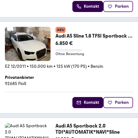
Kontakt
Parken
NEU
Audi A5 Sline 1.8 TFSI Sportback -
Projekt...
6.850 €
Ohne Bewertung
EZ 12/2011
•
150.000 km
•
125 kW (170 PS)
•
Benzin
Privatanbieter
92685 Floß
Kontakt
Parken
Audi A5 Sportback 2.0
TDI*AUTOMATIK*NAVI*Sline