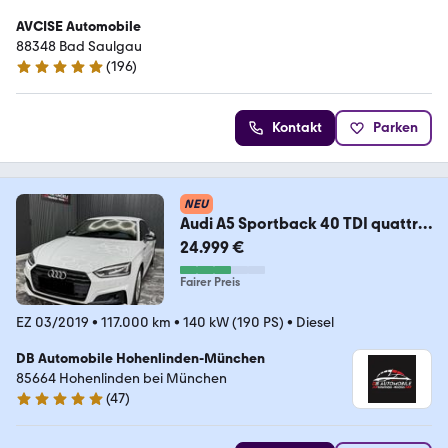
AVCISE Automobile
88348 Bad Saulgau
(
196
)
5 Sterne
Kontakt
Parken
NEU
Audi A5 Sportback 40 TDI quattro
sport Sline
24.999 €
Fairer Preis
EZ 03/2019
•
117.000 km
•
140 kW (190 PS)
•
Diesel
DB Automobile Hohenlinden-München
85664 Hohenlinden bei München
(
47
)
4.8 Sterne