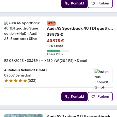
Kontakt
Parken
NEU
Audi A5 Sportback 40 TDI quattro
SLine edition + HuD
39.975 €
40.975 €
19% MwSt.
Fairer Preis
EZ 08/2023
•
33.959 km
•
150 kW (204 PS)
•
Diesel
Autohaus Schmidt GmbH
09337 Bernsdorf
(
522
)
4.9 Sterne
Kontakt
Parken
Audi A5 3x sline 2.0 tfsi sportback