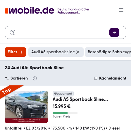
Filter
Audi A5 sportback sline
Beschädigte Fahrzeuge
24 Audi A5: Sportback Sline
Sortieren
Kachelansicht
Top
Gesponsert
Audi A5 Sportback Sline
*2.HD~TÜV&KD NEU~AHK*
15.995 €
Fairer Preis
Unfallfrei
•
EZ 03/2016
•
173.500 km
•
140 kW (190 PS)
•
Diesel