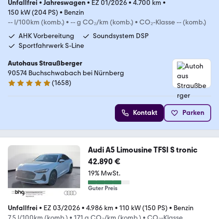
Unfallfrei
•
Jahreswagen
•
EZ 01/2026
•
4.700 km
•
150 kW (204 PS)
•
Benzin
-- l/100km (komb.)
•
-- g CO₂/km (komb.)
•
CO₂-Klasse -- (komb.)
AHK Vorbereitung
Soundsystem DSP
Sportfahrwerk S-Line
Autohaus Straußberger
90574 Buchschwabach bei Nürnberg
(
1658
)
4.9 Sterne
Kontakt
Parken
Audi A5 Limousine TFSI S tronic
42.890 €
19% MwSt.
Guter Preis
Unfallfrei
•
EZ 03/2026
•
4.986 km
•
110 kW (150 PS)
•
Benzin
7,5 l/100km (komb.)
•
171 g CO₂/km (komb.)
•
CO₂-Klasse