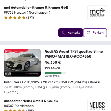
mcf Automobile - Kramer & Kramer GbR
99768 Harztor ( Nordhausen )
(
271
)
4.8 Sterne
Kontakt
Parken
Audi A5 Avant TFSI quattro S line
PANO+MATRIX+ACC+360
46.350 €
19% MwSt.
Guter Preis
Unfallfrei
•
EZ 01/2026
•
28.217 km
•
150 kW (204 PS)
•
Benzin
7,3 l/100km (komb.)
•
161 g CO₂/km (komb.)
•
CO₂-Klasse
F (komb.)
Autocenter Neuss GmbH & Co. KG
84347 Pfarrkirchen
(
195
)