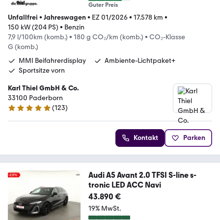
Guter Preis
Unfallfrei
•
Jahreswagen
•
EZ 01/2026
•
17.578 km
•
150 kW (204 PS)
•
Benzin
7,9 l/100km (komb.)
•
180 g CO₂/km (komb.)
•
CO₂-Klasse
G (komb.)
MMI Beifahrerdisplay
Ambiente-Lichtpaket+
Sportsitze vorn
Karl Thiel GmbH & Co.
33100 Paderborn
(
123
)
4.9 Sterne
Kontakt
Parken
Audi A5 Avant 2.0 TFSI S-line s-
tronic LED ACC Navi
43.890 €
19% MwSt.