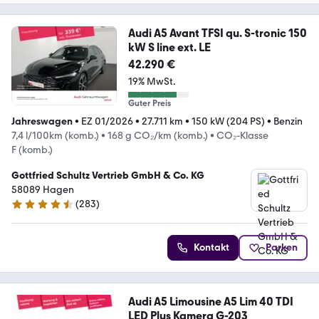
Audi A5 Avant TFSI qu. S-tronic 150
kW S line ext. LE
42.290 €
19% MwSt.
Guter Preis
Jahreswagen
•
EZ 01/2026
•
27.711 km
•
150 kW (204 PS)
•
Benzin
7,4 l/100km (komb.)
•
168 g CO₂/km (komb.)
•
CO₂-Klasse
F (komb.)
Gottfried Schultz Vertrieb GmbH & Co. KG
58089 Hagen
(
283
)
4.6 Sterne
Kontakt
Parken
Audi A5 Limousine A5 Lim 40 TDI
LED Plus Kamera G-203