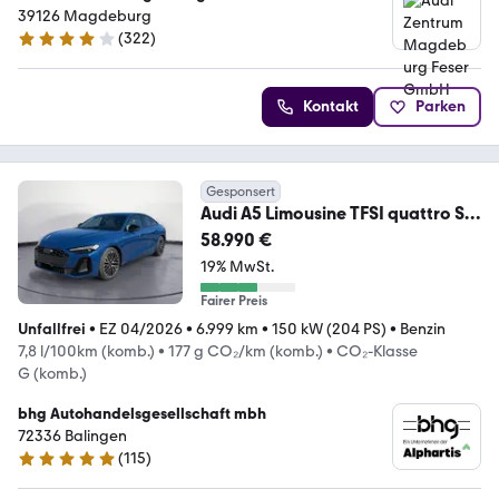
39126 Magdeburg
(
322
)
4.2 Sterne
Kontakt
Parken
Gesponsert
Audi A5 Limousine TFSI quattro S
tronic 204PS
58.990 €
19% MwSt.
Fairer Preis
Unfallfrei
•
EZ 04/2026
•
6.999 km
•
150 kW (204 PS)
•
Benzin
7,8 l/100km (komb.)
•
177 g CO₂/km (komb.)
•
CO₂-Klasse
G (komb.)
bhg Autohandelsgesellschaft mbh
72336 Balingen
(
115
)
4.8 Sterne