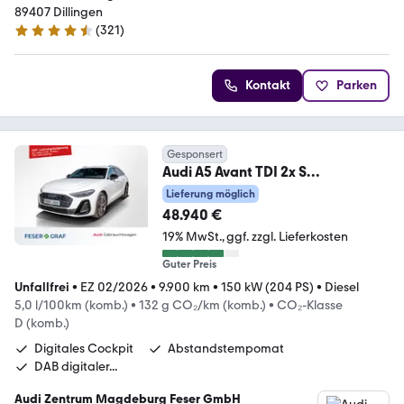
89407 Dillingen
(
321
)
4.7 Sterne
Kontakt
Parken
Gesponsert
Audi A5 Avant TDI 2x S
line/LED/ACC/CarPlay
Lieferung möglich
48.940 €
19% MwSt.
ggf. zzgl. Lieferkosten
Guter Preis
Unfallfrei
•
EZ 02/2026
•
9.900 km
•
150 kW (204 PS)
•
Diesel
5,0 l/100km (komb.)
•
132 g CO₂/km (komb.)
•
CO₂-Klasse
D (komb.)
Digitales Cockpit
Abstandstempomat
DAB digitaler...
Audi Zentrum Magdeburg Feser GmbH