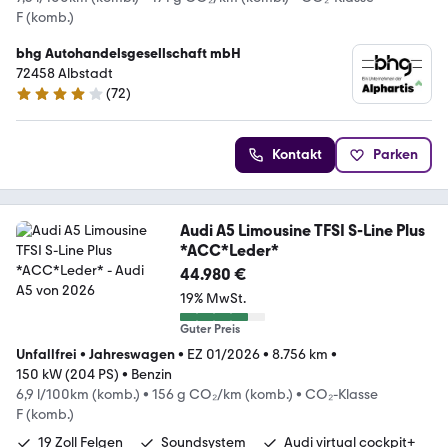
F (komb.)
bhg Autohandelsgesellschaft mbH
72458 Albstadt
(
72
)
4.2 Sterne
Kontakt
Parken
Audi A5 Limousine TFSI S-Line Plus
*ACC*Leder*
44.980 €
19% MwSt.
Guter Preis
Unfallfrei
•
Jahreswagen
•
EZ 01/2026
•
8.756 km
•
150 kW (204 PS)
•
Benzin
6,9 l/100km (komb.)
•
156 g CO₂/km (komb.)
•
CO₂-Klasse
F (komb.)
19 Zoll Felgen
Soundsystem
Audi virtual cockpit+