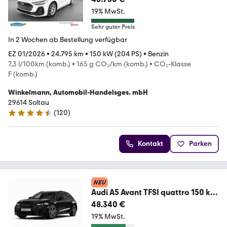
19% MwSt.
Sehr guter Preis
In 2 Wochen ab Bestellung verfügbar
EZ 01/2026
•
24.795 km
•
150 kW (204 PS)
•
Benzin
7,3 l/100km (komb.)
•
165 g CO₂/km (komb.)
•
CO₂-Klasse
F (komb.)
Winkelmann, Automobil-Handelsges. mbH
29614 Soltau
(
120
)
4.5 Sterne
Kontakt
Parken
NEU
Audi A5 Avant TFSI quattro 150 kW
S-Line+Pano+Matrix
48.340 €
19% MwSt.