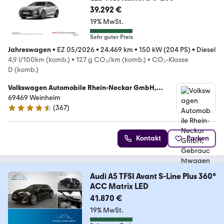
39.292 €
19% MwSt.
Sehr guter Preis
Jahreswagen
•
EZ 05/2026
•
24.469 km
•
150 kW (204 PS)
•
Diesel
4,9 l/100km (komb.)
•
127 g CO₂/km (komb.)
•
CO₂-Klasse
D (komb.)
Volkswagen Automobile Rhein-Neckar GmbH,
Gebrauchtwagenteam
69469 Weinheim
(
367
)
4.5 Sterne
Kontakt
Parken
Audi A5 TFSI Avant S-Line Plus 360°
ACC Matrix LED
41.870 €
19% MwSt.