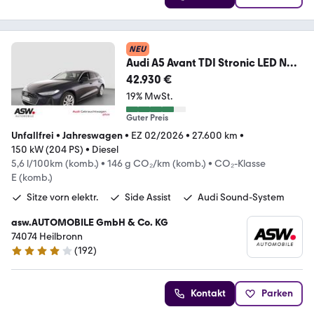
NEU
Audi A5 Avant TDI Stronic LED Navi
RFK ACC LEDER AHK
42.930 €
19% MwSt.
Guter Preis
Unfallfrei
•
Jahreswagen
•
EZ 02/2026
•
27.600 km
•
150 kW (204 PS)
•
Diesel
5,6 l/100km (komb.)
•
146 g CO₂/km (komb.)
•
CO₂-Klasse
E (komb.)
Sitze vorn elektr.
Side Assist
Audi Sound-System
asw.AUTOMOBILE GmbH & Co. KG
74074 Heilbronn
(
192
)
4.1 Sterne
Kontakt
Parken