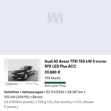
Audi A5 Avant TFSI 150 kW S tronic
RFK LED Plus ACC
39.880 €
19% MwSt.
Sehr guter Preis
Unfallfrei
•
Jahreswagen
•
EZ 01/2026
•
28.387 km
•
150 kW (204 PS)
•
Benzin
6,9 l/100km (komb.)
•
158 g CO₂/km (komb.)
•
CO₂-Klasse
F (komb.)