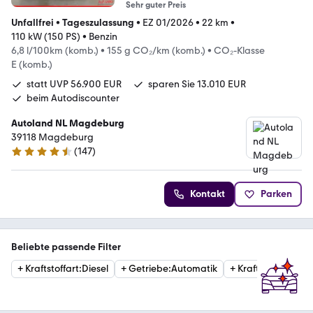
Sehr guter Preis
Unfallfrei
•
Tageszulassung
•
EZ 01/2026
•
22 km
•
110 kW (150 PS)
•
Benzin
6,8 l/100km (komb.)
•
155 g CO₂/km (komb.)
•
CO₂-Klasse
E (komb.)
statt UVP 56.900 EUR
sparen Sie 13.010 EUR
beim Autodiscounter
Autoland NL Magdeburg
39118 Magdeburg
(
147
)
4.6 Sterne
Kontakt
Parken
Beliebte passende Filter
+
Kraftstoffart
:
Diesel
+
Getriebe
:
Automatik
+
Kraftstoffart
:
Ben