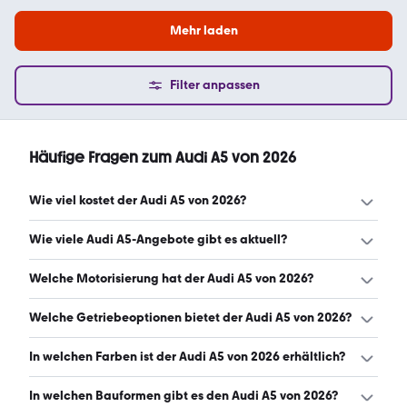
Mehr laden
Filter anpassen
Häufige Fragen zum Audi A5 von 2026
Wie viel kostet der Audi A5 von 2026?
Ein guter Preis für einen Audi A5 von 2026 liegt zwischen
Wie viele Audi A5-Angebote gibt es aktuell?
55.887 € und 68.892 €. Leasingangebote starten ab 281
€ monatlich. (Stand: 7.8.2026)
Es gibt insgesamt 420 Audi A5 bei mobile.de, davon 420
Welche Motorisierung hat der Audi A5 von 2026?
Gebraucht- und 0 Neuwagen. (Stand: 7.8.2026)
Der Audi A5 von 2026 hat Leistungen zwischen 150 und
Welche Getriebeoptionen bietet der Audi A5 von 2026?
367 PS. (Stand: 7.8.2026)
Der Audi A5 von 2026 ist mit automatischem, manuellem
In welchen Farben ist der Audi A5 von 2026 erhältlich?
und halbautomatischem Getriebe erhältlich. (Stand:
7.8.2026)
Den Audi A5 von 2026 gibt es in folgenden Farben:
In welchen Bauformen gibt es den Audi A5 von 2026?