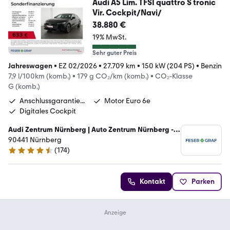
Audi A5 Lim. TFSI quattro S tronic
Vir. Cockpit/Navi/
38.880 €
19% MwSt.
Sehr guter Preis
Jahreswagen
•
EZ 02/2026
•
27.709 km
•
150 kW (204 PS)
•
Benzin
7,9 l/100km (komb.)
•
179 g CO₂/km (komb.)
•
CO₂-Klasse
G (komb.)
Anschlussgarantie...
Motor Euro 6e
Digitales Cockpit
Audi Zentrum Nürnberg | Auto Zentrum Nürnberg -
Feser GmbH
90441 Nürnberg
(
174
)
4.4 Sterne
Kontakt
Parken