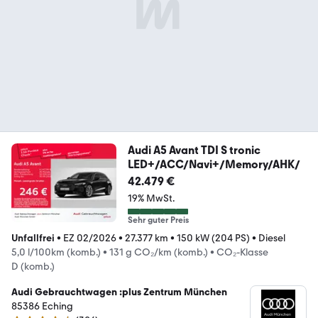
Audi A5 Avant TDI S tronic
LED+/ACC/Navi+/Memory/AHK/
42.479 €
19% MwSt.
Sehr guter Preis
Unfallfrei
•
EZ 02/2026
•
27.377 km
•
150 kW (204 PS)
•
Diesel
5,0 l/100km (komb.)
•
131 g CO₂/km (komb.)
•
CO₂-Klasse
D (komb.)
Audi Gebrauchtwagen :plus Zentrum München
85386 Eching