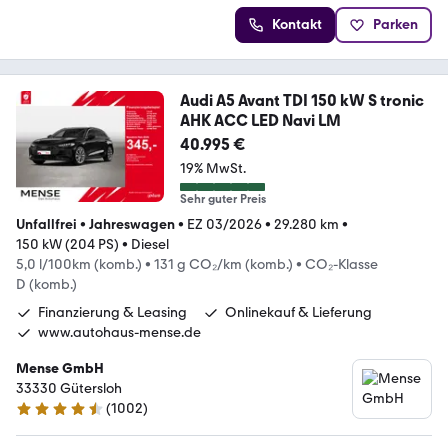
Kontakt
Parken
Audi A5 Avant TDI 150 kW S tronic
AHK ACC LED Navi LM
40.995 €
19% MwSt.
Sehr guter Preis
Unfallfrei
•
Jahreswagen
•
EZ 03/2026
•
29.280 km
•
150 kW (204 PS)
•
Diesel
5,0 l/100km (komb.)
•
131 g CO₂/km (komb.)
•
CO₂-Klasse
D (komb.)
Finanzierung & Leasing
Onlinekauf & Lieferung
www.autohaus-mense.de
Mense GmbH
33330 Gütersloh
(
1002
)
4.7 Sterne