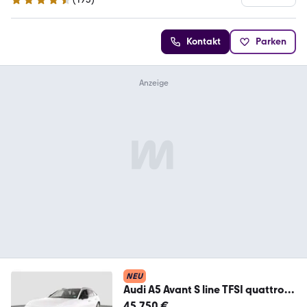
4.5 Sterne
Kontakt
Parken
NEU
Audi A5 Avant S line TFSI quattro
ACC MATRIX 360° NAV
45.750 €