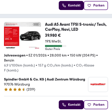
Kontakt
Parken
Audi A5 Avant TFSI S-tronic/ Tech,
CarPlay, Navi, LED
39.980 €
19% MwSt.
Guter Preis
Jahreswagen
•
EZ 01/2026
•
28.000 km
•
150 kW (204 PS)
•
Benzin
6,9 l/100km (komb.)
•
157 g CO₂/km (komb.)
•
CO₂-Klasse
F (komb.)
Spindler GmbH & Co. KG | Audi Zentrum Würzburg
97076 Würzburg
(
209
)
4.7 Sterne
Kontakt
Parken