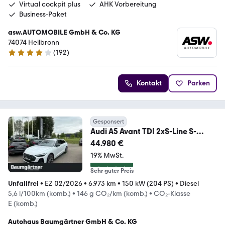
Virtual cockpit plus
AHK Vorbereitung
Business-Paket
asw.AUTOMOBILE GmbH & Co. KG
74074 Heilbronn
(
192
)
4.1 Sterne
Kontakt
Parken
Gesponsert
Audi A5 Avant TDI 2xS-Line S-
Tronic Kamera/ACC/Sitzh.
44.980 €
19% MwSt.
Sehr guter Preis
Unfallfrei
•
EZ 02/2026
•
6.973 km
•
150 kW (204 PS)
•
Diesel
5,6 l/100km (komb.)
•
146 g CO₂/km (komb.)
•
CO₂-Klasse
E (komb.)
Autohaus Baumgärtner GmbH & Co. KG