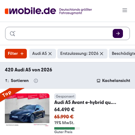
Filter
Audi A5
Erstzulassung: 2026
Beschädigte
420 Audi A5 von 2026
Sortieren
Kachelansicht
Top
Gesponsert
Audi A5 Avant e-hybrid qu.
MATRIX*AHK*Pano*Tech plus*
64.490 €
65.990 €
19% MwSt.
Guter Preis