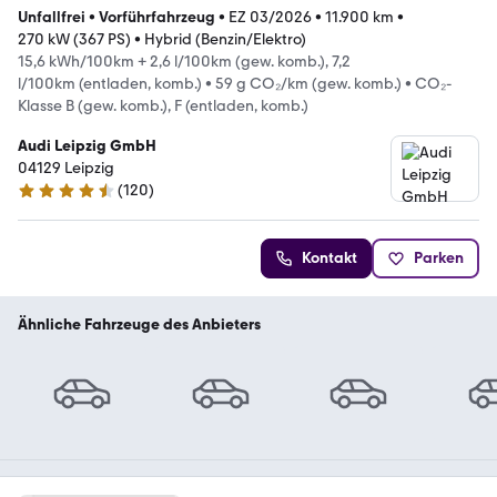
Unfallfrei
•
Vorführfahrzeug
•
EZ 03/2026
•
11.900 km
•
270 kW (367 PS)
•
Hybrid (Benzin/Elektro)
15,6 kWh/100km + 2,6 l/100km (gew. komb.), 7,2
l/100km (entladen, komb.)
•
59 g CO₂/km (gew. komb.)
•
CO₂-
Klasse B (gew. komb.), F (entladen, komb.)
Audi Leipzig GmbH
04129 Leipzig
(
120
)
4.4 Sterne
Kontakt
Parken
Ähnliche Fahrzeuge des Anbieters