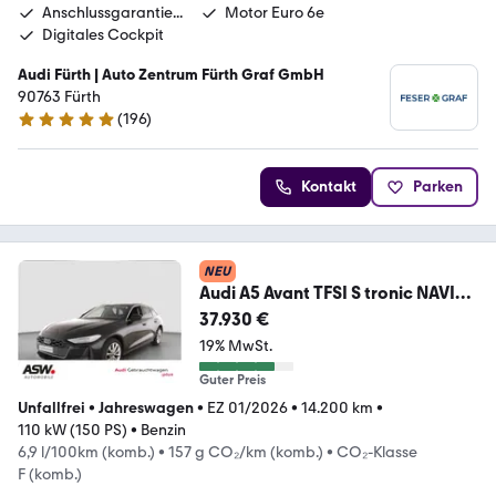
Anschlussgarantie...
Motor Euro 6e
Digitales Cockpit
Audi Fürth | Auto Zentrum Fürth Graf GmbH
90763 Fürth
(
196
)
4.8 Sterne
Kontakt
Parken
NEU
Audi A5 Avant TFSI S tronic NAVI
LED RFK SHZ PDC ACC
37.930 €
19% MwSt.
Guter Preis
Unfallfrei
•
Jahreswagen
•
EZ 01/2026
•
14.200 km
•
110 kW (150 PS)
•
Benzin
6,9 l/100km (komb.)
•
157 g CO₂/km (komb.)
•
CO₂-Klasse
F (komb.)