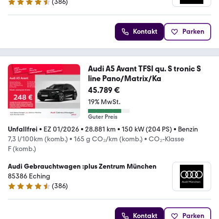
(
386
)
4.5 Sterne
Kontakt
Parken
Audi A5 Avant TFSI qu. S tronic S
line Pano/Matrix/Ka
45.789 €
19% MwSt.
Guter Preis
Unfallfrei
•
EZ 01/2026
•
28.881 km
•
150 kW (204 PS)
•
Benzin
7,3 l/100km (komb.)
•
165 g CO₂/km (komb.)
•
CO₂-Klasse
F (komb.)
Audi Gebrauchtwagen :plus Zentrum München
85386 Eching
(
386
)
4.5 Sterne
Kontakt
Parken