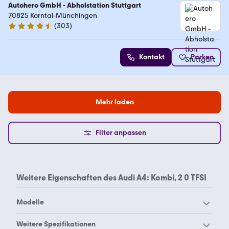
Autohero GmbH - Abholstation Stuttgart
70825 Korntal-Münchingen
(
303
)
4.4 Sterne
Kontakt
Parken
Mehr laden
Filter anpassen
Weitere Eigenschaften des
Audi A4: Kombi, 2 0 TFSI
Modelle
Audi 100
Audi 200
Weitere Spezifikationen