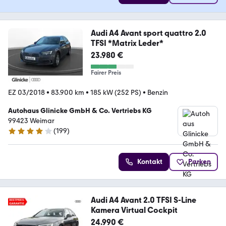
Audi A4 Avant sport quattro 2.0
TFSI *Matrix Leder*
23.980 €
Fairer Preis
EZ 03/2018
•
83.900 km
•
185 kW (252 PS)
•
Benzin
Autohaus Glinicke GmbH & Co. Vertriebs KG
99423 Weimar
(
199
)
4.2 Sterne
Kontakt
Parken
Audi A4 Avant 2.0 TFSI S-Line
Kamera Virtual Cockpit
24.990 €