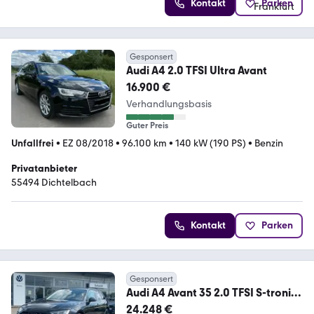
Kontakt
Parken
Gesponsert
Audi A4 2.0 TFSI Ultra Avant
16.900 €
Verhandlungsbasis
Guter Preis
Unfallfrei
•
EZ 08/2018
•
96.100 km
•
140 kW (190 PS)
•
Benzin
Privatanbieter
55494 Dichtelbach
Kontakt
Parken
Gesponsert
Audi A4 Avant 35 2.0 TFSI S-tronic
BLACK-LINE 19"+NAV
24.248 €