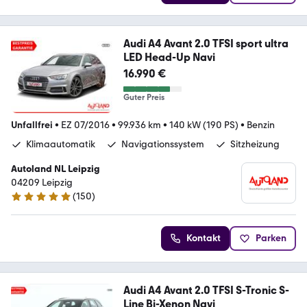
Audi A4 Avant 2.0 TFSI sport ultra
LED Head-Up Navi
16.990 €
Guter Preis
Unfallfrei
•
EZ 07/2016
•
99.936 km
•
140 kW (190 PS)
•
Benzin
Klimaautomatik
Navigationssystem
Sitzheizung
Autoland NL Leipzig
04209 Leipzig
(
150
)
4.8 Sterne
Kontakt
Parken
Audi A4 Avant 2.0 TFSI S-Tronic S-
Line Bi-Xenon Navi