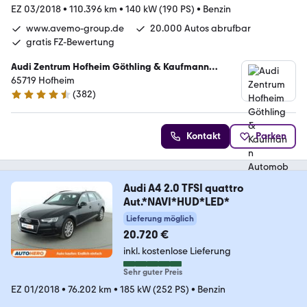
EZ 03/2018
•
110.396 km
•
140 kW (190 PS)
•
Benzin
www.avemo-group.de
20.000 Autos abrufbar
gratis FZ-Bewertung
Audi Zentrum Hofheim Göthling & Kaufmann
Automobile GmbH
65719 Hofheim
(
382
)
4.6 Sterne
Kontakt
Parken
Audi A4 2.0 TFSI quattro
Aut.*NAVI*HUD*LED*
Lieferung möglich
20.720 €
inkl. kostenlose Lieferung
Sehr guter Preis
EZ 01/2018
•
76.202 km
•
185 kW (252 PS)
•
Benzin