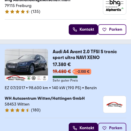
79115 Freiburg
(
135
)
4.6 Sterne
Kontakt
Parken
Audi A4 Avant 2.0 TFSI S tronic
sport ultra NAVI XENO
17.380 €
19.480 €
-2.100 €
Sehr guter Preis
EZ 07/2017
•
98.600 km
•
140 kW (190 PS)
•
Benzin
WH Autozentrum Witten/Hattingen GmbH
58453 Witten
(
180
)
4.3 Sterne
Kontakt
Parken