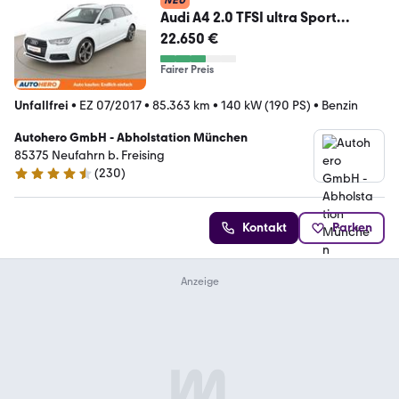
NEU
Audi A4 2.0 TFSI ultra Sport
Aut.*MATRIX*ACC*CAM*PDC*
22.650 €
Fairer Preis
Unfallfrei
•
EZ 07/2017
•
85.363 km
•
140 kW (190 PS)
•
Benzin
Autohero GmbH - Abholstation München
85375 Neufahrn b. Freising
(
230
)
4.4 Sterne
Kontakt
Parken