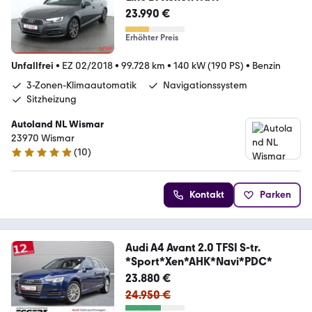
23.990 €
Erhöhter Preis
Unfallfrei
•
EZ 02/2018
•
99.728 km
•
140 kW (190 PS)
•
Benzin
3-Zonen-Klimaautomatik
Navigationssystem
Sitzheizung
Autoland NL Wismar
23970 Wismar
(
10
)
4.9 Sterne
Kontakt
Parken
Audi A4 Avant 2.0 TFSI S-tr.
*Sport*Xen*AHK*Navi*PDC*
23.880 €
24.950 €