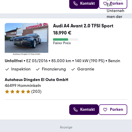
Kontakt
Parken
Audi A4 Avant 2.0 TFSI Sport
18.990 €
Fairer Preis
Unfallfrei
•
EZ 05/2016
•
85.000 km
•
140 kW (190 PS)
•
Benzin
Inspektion
Finanzierung
Garantie
Autohaus Dingden El Outa GmbH
46499 Hamminkeln
(
203
)
5 Sterne
Kontakt
Parken