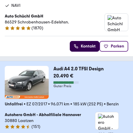
NAVI
Auto Schüchl GmbH
86529 Schrobenhausen-Edelshsn.
(
1870
)
4.9 Sterne
Kontakt
Parken
Audi A4 2.0 TFSI Design
20.490 €
Guter Preis
Unfallfrei
•
EZ 07/2017
•
96.071 km
•
185 kW (252 PS)
•
Benzin
Autohero GmbH - Abholfiliale Hannover
30880 Laatzen
(
151
)
4.7 Sterne