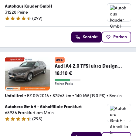
Autohaus Kauder GmbH
31228 Peine
(
299
)
4.7 Sterne
Kontakt
Parken
NEU
Audi A4 2.0 TFSI ultra Design
*NAV*MATRIX*TEMPO*PDC*
18.110 €
Fairer Preis
Unfallfrei
•
EZ 09/2016
•
87.963 km
•
140 kW (190 PS)
•
Benzin
Autohero GmbH - Abholfiliale Frankfurt
65936 Frankfurt am Main
(
293
)
4.6 Sterne