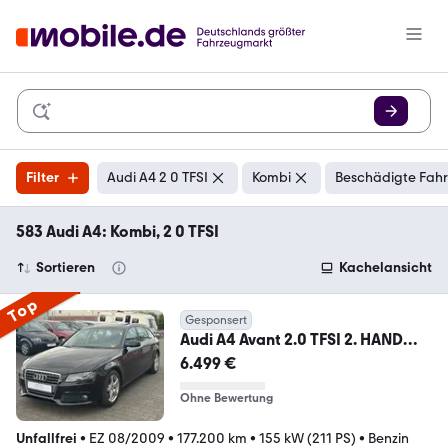
Filter
Audi A4 2 0 TFSI
Kombi
Beschädigte Fahr
583 Audi A4: Kombi, 2 0 TFSI
Sortieren
Kachelansicht
Top
Gesponsert
Audi A4 Avant 2.0 TFSI 2. HAND
XENON PANO PDC KLIMA
6.499 €
Ohne Bewertung
Unfallfrei
•
EZ 08/2009
•
177.200 km
•
155 kW (211 PS)
•
Benzin