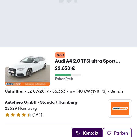
NEU
Audi A4 2.0 TFSI ultra Sport
Aut.*MATRIX*ACC*CAM*PDC*
22.650 €
Fairer Preis
Unfallfrei
•
EZ 07/2017
•
85.363 km
•
140 kW (190 PS)
•
Benzin
Autohero GmbH - Standort Hamburg
22529 Hamburg
(
194
)
4.6 Sterne
Kontakt
Parken