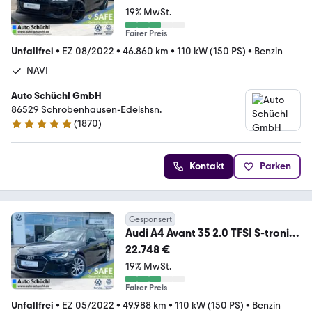
19% MwSt.
Fairer Preis
Unfallfrei
•
EZ 08/2022
•
46.860 km
•
110 kW (150 PS)
•
Benzin
NAVI
Auto Schüchl GmbH
86529 Schrobenhausen-Edelshsn.
(
1870
)
4.9 Sterne
Kontakt
Parken
Gesponsert
Audi A4 Avant 35 2.0 TFSI S-tronic
AHK+17"+NAVI+LED+D
22.748 €
19% MwSt.
Fairer Preis
Unfallfrei
•
EZ 05/2022
•
49.988 km
•
110 kW (150 PS)
•
Benzin