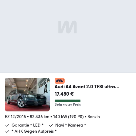
NEU
Audi A4 Avant 2.0 TFSI ultra
*LED*Navi*Kamera*
17.480 €
Sehr guter Preis
EZ 12/2015
•
82.336 km
•
140 kW (190 PS)
•
Benzin
Garantie * LED *
Navi * Kamera *
* AHK Gegen Aufpreis *