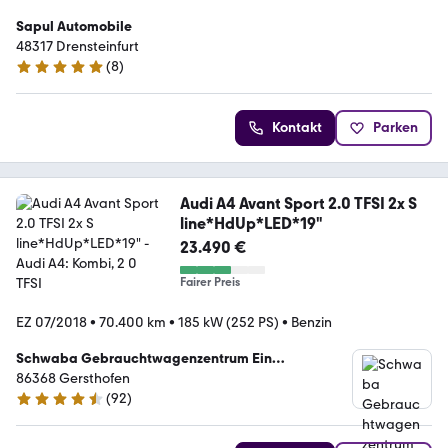
Sapul Automobile
48317 Drensteinfurt
(
8
)
5 Sterne
Kontakt
Parken
Audi A4 Avant Sport 2.0 TFSI 2x S
line*HdUp*LED*19"
23.490 €
Fairer Preis
EZ 07/2018
•
70.400 km
•
185 kW (252 PS)
•
Benzin
Schwaba Gebrauchtwagenzentrum Ein
Unternehmen der Schwaba GmbH
86368 Gersthofen
(
92
)
4.5 Sterne