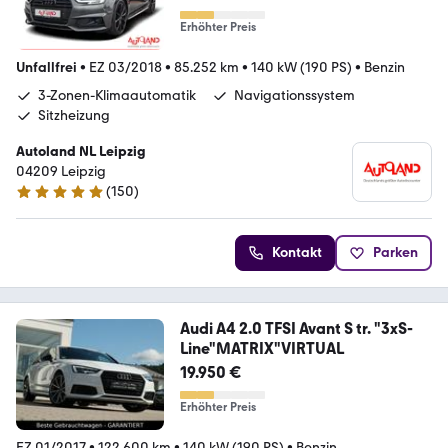
Erhöhter Preis
Unfallfrei
•
EZ 03/2018
•
85.252 km
•
140 kW (190 PS)
•
Benzin
3-Zonen-Klimaautomatik
Navigationssystem
Sitzheizung
Autoland NL Leipzig
04209 Leipzig
(
150
)
4.8 Sterne
Kontakt
Parken
Audi A4 2.0 TFSI Avant S tr. "3xS-
Line"MATRIX"VIRTUAL
19.950 €
Erhöhter Preis
EZ 01/2017
•
122.600 km
•
140 kW (190 PS)
•
Benzin