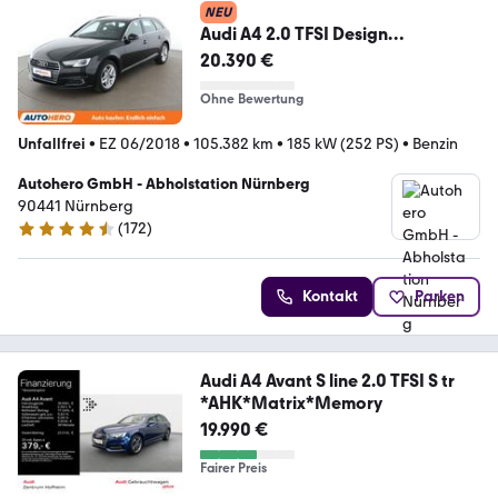
NEU
Audi A4 2.0 TFSI Design
Aut.*NAVI*VC*XENON*ACC*PDC*
20.390 €
Ohne Bewertung
Unfallfrei
•
EZ 06/2018
•
105.382 km
•
185 kW (252 PS)
•
Benzin
Autohero GmbH - Abholstation Nürnberg
90441 Nürnberg
(
172
)
4.5 Sterne
Kontakt
Parken
Audi A4 Avant S line 2.0 TFSI S tr
*AHK*Matrix*Memory
19.990 €
Fairer Preis