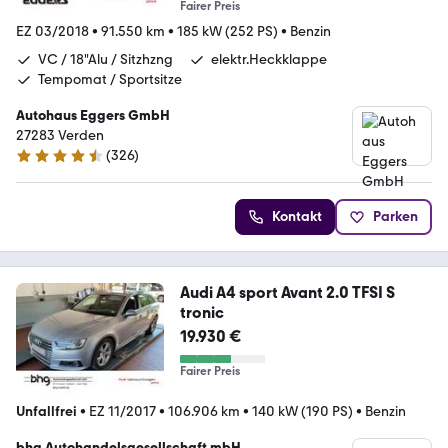
Fairer Preis
EZ 03/2018
•
91.550 km
•
185 kW (252 PS)
•
Benzin
VC / 18"Alu / Sitzhzng
elektr.Heckklappe
Tempomat / Sportsitze
Autohaus Eggers GmbH
27283 Verden
(
326
)
4.4 Sterne
Kontakt
Parken
Audi A4 sport Avant 2.0 TFSI S
tronic
19.930 €
Fairer Preis
Unfallfrei
•
EZ 11/2017
•
106.906 km
•
140 kW (190 PS)
•
Benzin
bhg Autohandelsgesellschaft mbH