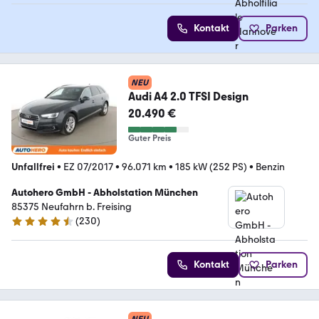
Kontakt
Parken
NEU
Audi A4 2.0 TFSI Design
20.490 €
Guter Preis
Unfallfrei
•
EZ 07/2017
•
96.071 km
•
185 kW (252 PS)
•
Benzin
Autohero GmbH - Abholstation München
85375 Neufahrn b. Freising
(
230
)
4.4 Sterne
Kontakt
Parken