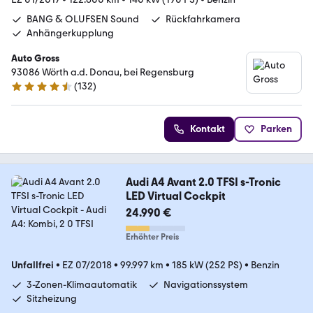
BANG & OLUFSEN Sound
Rückfahrkamera
Anhängerkupplung
Auto Gross
93086 Wörth a.d. Donau, bei Regensburg
(
132
)
4.6 Sterne
Kontakt
Parken
Audi A4 Avant 2.0 TFSI s-Tronic
LED Virtual Cockpit
24.990 €
Erhöhter Preis
Unfallfrei
•
EZ 07/2018
•
99.997 km
•
185 kW (252 PS)
•
Benzin
3-Zonen-Klimaautomatik
Navigationssystem
Sitzheizung