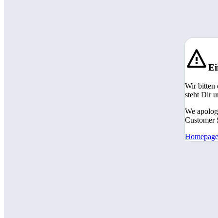
Ei
Wir bitten
steht Dir 
We apologi
Customer S
Homepag