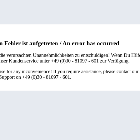
n Fehler ist aufgetreten / An error has occurred
 die verursachten Unannehmlichkeiten zu entschuldigen! Wenn Du Hilfe
unser Kundenservice unter +49 (0)30 - 81097 - 601 zur Verfügung.
se for any inconvenience! If you require assistance, please contact our
upport on +49 (0)30 - 81097 - 601.
e