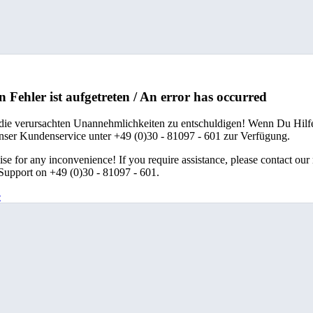
n Fehler ist aufgetreten / An error has occurred
 die verursachten Unannehmlichkeiten zu entschuldigen! Wenn Du Hilfe
unser Kundenservice unter +49 (0)30 - 81097 - 601 zur Verfügung.
se for any inconvenience! If you require assistance, please contact our
upport on +49 (0)30 - 81097 - 601.
e