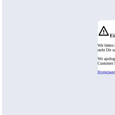
Ei
Wir bitten
steht Dir 
We apologi
Customer S
Homepag