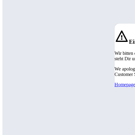
Ei
Wir bitten
steht Dir 
We apologi
Customer S
Homepag