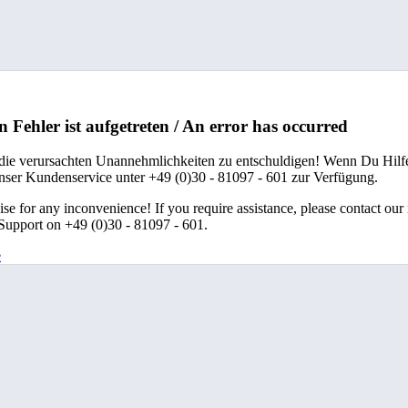
n Fehler ist aufgetreten / An error has occurred
 die verursachten Unannehmlichkeiten zu entschuldigen! Wenn Du Hilfe
unser Kundenservice unter +49 (0)30 - 81097 - 601 zur Verfügung.
se for any inconvenience! If you require assistance, please contact our
upport on +49 (0)30 - 81097 - 601.
e