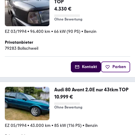
TOP
4.330 €
Ohne Bewertung
EZ 03/1994
•
96.400 km
•
66 kW (90 PS)
•
Benzin
Privatanbieter
79283 Bollschweil
Kontakt
Parken
Audi 80 Avant 2.0E nur 43tkm TOP
10.999 €
Ohne Bewertung
EZ 05/1994
•
43.000 km
•
85 kW (116 PS)
•
Benzin