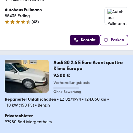
Autohaus Pullmann
85435 Erding
(
48
)
4.7 Sterne
Kontakt
Parken
Audi 80 2.6 E Euro Avant quattro
Klima Europa
9.500 €
Verhandlungsbasis
Ohne Bewertung
Reparierter Unfallschaden
•
EZ 02/1994
•
124.050 km
•
110 kW (150 PS)
•
Benzin
Privatanbieter
97980 Bad Mergentheim