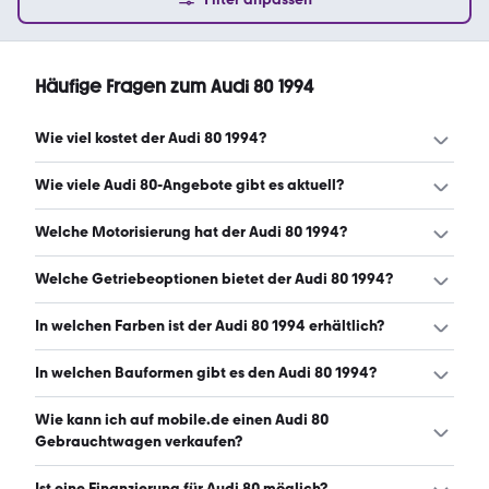
Häufige Fragen zum Audi 80 1994
Wie viel kostet der Audi 80 1994?
Ein guter Preis für einen Audi 80 1994 liegt zwischen 2.490
Wie viele Audi 80-Angebote gibt es aktuell?
€ und 6.200 €. (Stand: 8.8.2026)
Es gibt insgesamt 81 Audi 80 bei mobile.de, davon 81
Welche Motorisierung hat der Audi 80 1994?
Gebraucht- und 0 Neuwagen. (Stand: 8.8.2026)
Der Audi 80 1994 hat Leistungen zwischen 90 und 150 PS.
Welche Getriebeoptionen bietet der Audi 80 1994?
(Stand: 8.8.2026)
Der Audi 80 1994 ist mit manuellem und automatischem
In welchen Farben ist der Audi 80 1994 erhältlich?
Getriebe erhältlich. (Stand: 8.8.2026)
Den Audi 80 1994 gibt es in folgenden Farben: grün, silber,
In welchen Bauformen gibt es den Audi 80 1994?
blau, schwarz, grau, rot, weiß und lila. Die häufigste Farbe
ist grün. (Stand: 8.8.2026)
Den Audi 80 1994 gibt es in folgenden Bauformen:
Wie kann ich auf mobile.de einen Audi 80
Limousine. (Stand: 8.8.2026)
Gebrauchtwagen verkaufen?
Alle Informationen zum Verkauf an mobile.de-
Ist eine Finanzierung für Audi 80 möglich?