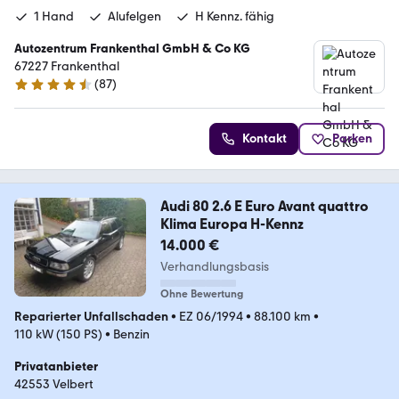
1 Hand
Alufelgen
H Kennz. fähig
Autozentrum Frankenthal GmbH & Co KG
67227 Frankenthal
(
87
)
4.5 Sterne
Kontakt
Parken
Audi 80 2.6 E Euro Avant quattro
Klima Europa H-Kennz
14.000 €
Verhandlungsbasis
Ohne Bewertung
Reparierter Unfallschaden
•
EZ 06/1994
•
88.100 km
•
110 kW (150 PS)
•
Benzin
Privatanbieter
42553 Velbert