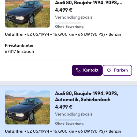
Audi 80, Baujahr 1994, 90PS,
Automatik, Schiebedach
4.499 €
Verhandlungsbasis
Ohne Bewertung
Unfallfrei
•
EZ 05/1994
•
167.900 km
•
66 kW (90 PS)
•
Benzin
Privatanbieter
67817 Imsbach
Kontakt
Parken
Audi 80, Baujahr 1994, 90PS,
Automatik, Schiebedach
4.499 €
Verhandlungsbasis
Ohne Bewertung
Unfallfrei
•
EZ 05/1994
•
167.900 km
•
66 kW (90 PS)
•
Benzin