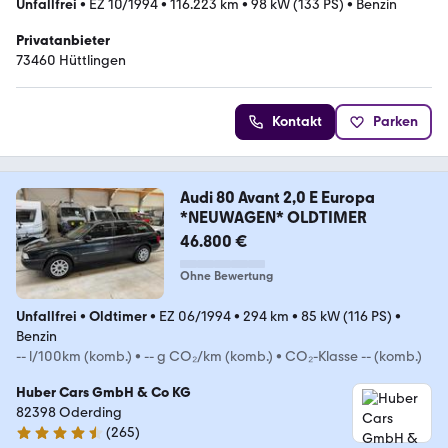
Unfallfrei
•
EZ 10/1994
•
116.223 km
•
98 kW (133 PS)
•
Benzin
Privatanbieter
73460 Hüttlingen
Kontakt
Parken
Audi 80 Avant 2,0 E Europa
*NEUWAGEN* OLDTIMER
46.800 €
Ohne Bewertung
Unfallfrei
•
Oldtimer
•
EZ 06/1994
•
294 km
•
85 kW (116 PS)
•
Benzin
-- l/100km (komb.)
•
-- g CO₂/km (komb.)
•
CO₂-Klasse -- (komb.)
Huber Cars GmbH & Co KG
82398 Oderding
(
265
)
4.7 Sterne