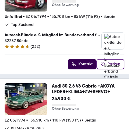
Ohne Bewertung
Unfallfrei
•
EZ 06/1994
•
135.708 km
•
85 kW (116 PS)
•
Benzin
Top Zustand
Autoeck-Bünde e.K. Mitglied im Bundesverband für
freie KFZ Händler
32257 Bünde
(
232
)
4.5 Sterne
Kontakt
Parken
Audi 80 2.6 V6 Cabrio +AKOYA
LEDER+KLIMA+ZV+SERVO+
25.900 €
Ohne Bewertung
EZ 03/1994
•
156.510 km
•
110 kW (150 PS)
•
Benzin
KLIMA/ZV/SERVO