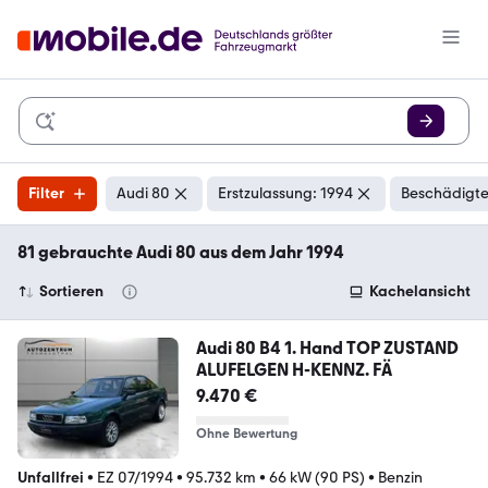
Filter
Audi 80
Erstzulassung: 1994
Beschädigte
81 gebrauchte Audi 80 aus dem Jahr 1994
Sortieren
Kachelansicht
Audi 80 B4 1. Hand TOP ZUSTAND
ALUFELGEN H-KENNZ. FÄ
9.470 €
Ohne Bewertung
Unfallfrei
•
EZ 07/1994
•
95.732 km
•
66 kW (90 PS)
•
Benzin