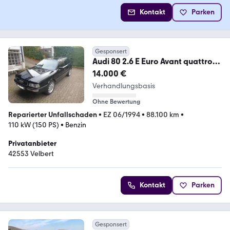
Kontakt
Parken
Gesponsert
Audi 80 2.6 E Euro Avant quattro
Klima Europa H-Kennz
14.000 €
Verhandlungsbasis
Ohne Bewertung
Reparierter Unfallschaden
•
EZ 06/1994
•
88.100 km
•
110 kW (150 PS)
•
Benzin
Privatanbieter
42553 Velbert
Kontakt
Parken
Gesponsert