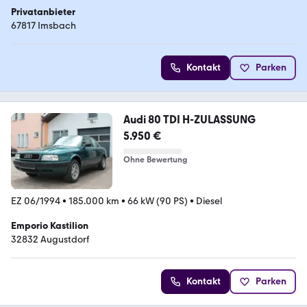
Privatanbieter
67817 Imsbach
Kontakt
Parken
Audi 80 TDI H-ZULASSUNG
5.950 €
Ohne Bewertung
EZ 06/1994
•
185.000 km
•
66 kW (90 PS)
•
Diesel
Emporio Kastilion
32832 Augustdorf
Kontakt
Parken