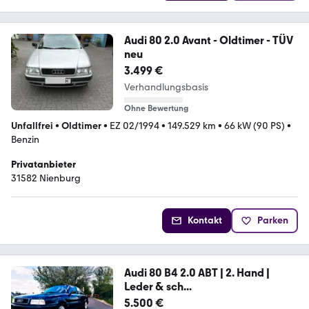
Audi 80 2.0 Avant - Oldtimer - TÜV
neu
3.499 €
Verhandlungsbasis
Ohne Bewertung
Unfallfrei
•
Oldtimer
•
EZ 02/1994
•
149.529 km
•
66 kW (90 PS)
•
Benzin
Privatanbieter
31582 Nienburg
Kontakt
Parken
Audi 80 B4 2.0 ABT | 2. Hand |
Leder & sch...
5.500 €