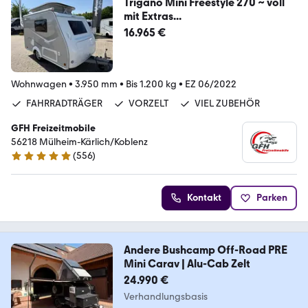
Trigano Mini Freestyle 270 ~ voll
mit Extras...
16.965 €
Wohnwagen
•
3.950 mm
•
Bis 1.200 kg
•
EZ 06/2022
FAHRRADTRÄGER
VORZELT
VIEL ZUBEHÖR
GFH Freizeitmobile
56218 Mülheim-Kärlich/Koblenz
(
556
)
4.9 Sterne
Kontakt
Parken
Andere Bushcamp Off-Road PRE
Mini Carav | Alu-Cab Zelt
24.990 €
Verhandlungsbasis