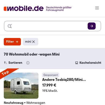
Filter
mini
70 Wohnmobil oder -wagen Mini
Sortieren
Kachelansicht
Top
Gesponsert
Andere Tosbiq280/Mini
Wowa/Solar/Heizung/Markise/V
17.999 €
oll
19% MwSt.
Neufahrzeug
•
Wohnwagen