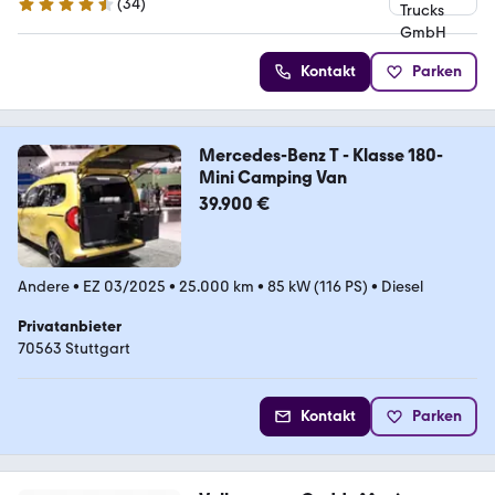
(
34
)
4.7 Sterne
Kontakt
Parken
Mercedes-Benz T - Klasse 180-
Mini Camping Van
39.900 €
Andere
•
EZ 03/2025
•
25.000 km
•
85 kW (116 PS)
•
Diesel
Privatanbieter
70563 Stuttgart
Kontakt
Parken