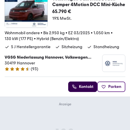
Camper 4Motion DCC Mini-Küche
65.790 €
19% MwSt.
Wohnmobil andere
•
Bis 2.950 kg
•
EZ 03/2025
•
1.050 km
•
130 kW (177 PS)
•
Hybrid (Benzin/Elektro)
5 J Herstellergarantie
Sitzheizung
Standheizung
VGSG Niederlassung Hannover, Volkswagen
Gebrauchtfahrzeughandels und Service GmbH
30419 Hannover
(
93
)
4.7 Sterne
Kontakt
Parken