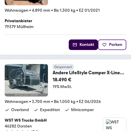
Wohnwagen
•
4.890 mm
•
Bis 1.300 kg
•
EZ 01/2021
Privatanbieter
79379 Müllheim
Kontakt
Parken
Gesponsert
Andere LifeStyle Camper X-Line
Minicamper Teardrop Tiny
18.490 €
19% MwSt.
Wohnwagen
•
3.700 mm
•
Bis 1.050 kg
•
EZ 06/2026
Overland
Expedition
Minicamper
WST WS Trucks GmbH
46282 Dorsten