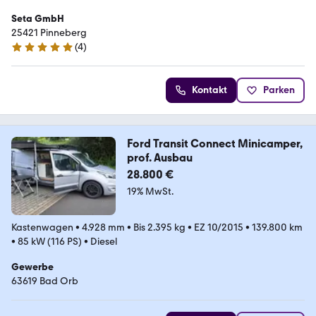
Seta GmbH
25421 Pinneberg
(
4
)
5 Sterne
Kontakt
Parken
Ford Transit Connect Minicamper,
prof. Ausbau
28.800 €
19% MwSt.
Kastenwagen
•
4.928 mm
•
Bis 2.395 kg
•
EZ 10/2015
•
139.800 km
•
85 kW (116 PS)
•
Diesel
Gewerbe
63619 Bad Orb