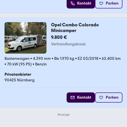
Kontakt
Parken
Opel Combo Colorado
Minicamper
9.800 €
Verhandlungsbasis
Kastenwagen
•
4.390 mm
•
Bis 1.970 kg
•
EZ 03/2018
•
62.400 km
•
70 kW (95 PS)
•
Benzin
Privatanbieter
90425 Nürnberg
Kontakt
Parken