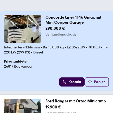
Concorde Liner 1146 Gmax mit
Mini Cooper Garage
290.000 €
Verhandlungsbasis
Integrierter
•
1.146 mm
•
Bis 15.000 kg
•
EZ 05/2019
•
70.000 km
•
220 kW (299 PS)
•
Diesel
Privatanbieter
26817 Backemoor
Kontakt
Parken
Ford Ranger mit Ortec Minicamp
19.900 €