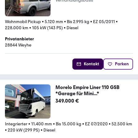
Verhandlungsbasis
Wohnmobil Pickup
•
5.120 mm
•
Bis 2.995 kg
•
EZ 05/2011
•
228.000 km
•
105 kW (143 PS)
•
Diesel
Privatanbieter
28844 Weyhe
Kontakt
Parken
Morelo Empire Liner 110 GSB
*Garage für Mini...*
349.000 €
Integrierter
•
11.400 mm
•
Bis 15.000 kg
•
EZ 07/2020
•
52.500 km
•
220 kW (299 PS)
•
Diesel