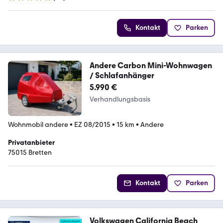
5 Sterne
Kontakt
Parken
Andere Carbon Mini-Wohnwagen
/ Schlafanhänger
5.990 €
Verhandlungsbasis
Wohnmobil andere
•
EZ 08/2015
•
15 km
•
Andere
Privatanbieter
75015 Bretten
Kontakt
Parken
Volkswagen California Beach