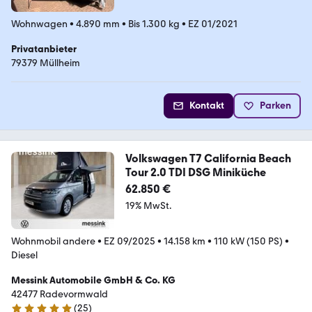
Wohnwagen
•
4.890 mm
•
Bis 1.300 kg
•
EZ 01/2021
Privatanbieter
79379 Müllheim
Kontakt
Parken
Volkswagen T7 California Beach
Tour 2.0 TDI DSG Miniküche
62.850 €
19% MwSt.
Wohnmobil andere
•
EZ 09/2025
•
14.158 km
•
110 kW (150 PS)
•
Diesel
Messink Automobile GmbH & Co. KG
42477 Radevormwald
(
25
)