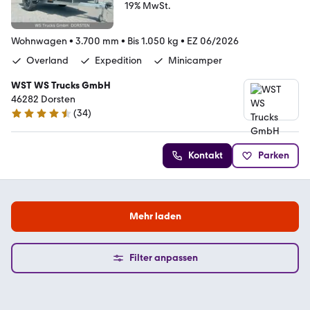
19% MwSt.
Wohnwagen
•
3.700 mm
•
Bis 1.050 kg
•
EZ 06/2026
Overland
Expedition
Minicamper
WST WS Trucks GmbH
46282 Dorsten
(
34
)
4.7 Sterne
Kontakt
Parken
Mehr laden
Filter anpassen