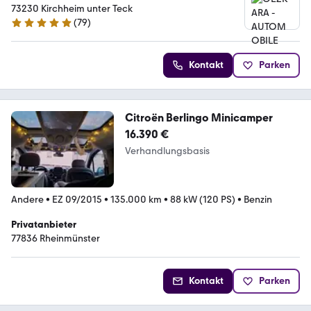
73230 Kirchheim unter Teck
(
79
)
4.8 Sterne
Kontakt
Parken
Citroën Berlingo Minicamper
16.390 €
Verhandlungsbasis
Andere
•
EZ 09/2015
•
135.000 km
•
88 kW (120 PS)
•
Benzin
Privatanbieter
77836 Rheinmünster
Kontakt
Parken