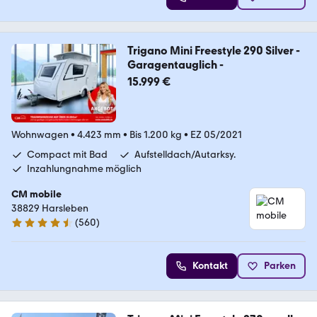
Trigano Mini Freestyle 290 Silver -
Garagentauglich -
15.999 €
Wohnwagen
•
4.423 mm
•
Bis 1.200 kg
•
EZ 05/2021
Compact mit Bad
Aufstelldach/Autarksy.
Inzahlungnahme möglich
CM mobile
38829 Harsleben
(
560
)
4.7 Sterne
Kontakt
Parken