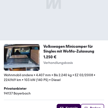
Volkswagen Minicamper für
Singles mit WoMo-Zulassung
1.250 €
Verhandlungsbasis
Wohnmobil andere
•
4.407 mm
•
Bis 2.240 kg
•
EZ 02/2008
•
224.969 km
•
103 kW (140 PS)
•
Diesel
Privatanbieter
94137 Bayerbach