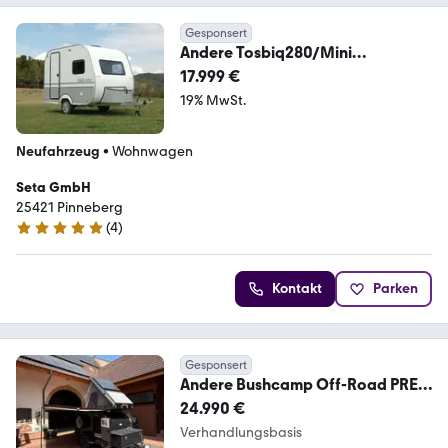
Gesponsert
Andere Tosbiq280/Mini
Wowa/Solar/Heizung/Markise/V
17.999 €
oll
19% MwSt.
Neufahrzeug
•
Wohnwagen
Seta GmbH
25421 Pinneberg
(
4
)
5 Sterne
Kontakt
Parken
Gesponsert
Andere Bushcamp Off-Road PRE
Mini Carav | Alu-Cab Zelt
24.990 €
Verhandlungsbasis