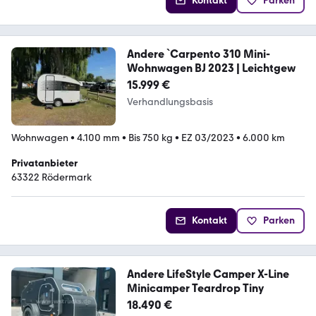
Kontakt
Parken
Andere `Carpento 310 Mini-
Wohnwagen BJ 2023 | Leichtgew
15.999 €
Verhandlungsbasis
Wohnwagen
•
4.100 mm
•
Bis 750 kg
•
EZ 03/2023
•
6.000 km
Privatanbieter
63322 Rödermark
Kontakt
Parken
Andere LifeStyle Camper X-Line
Minicamper Teardrop Tiny
18.490 €