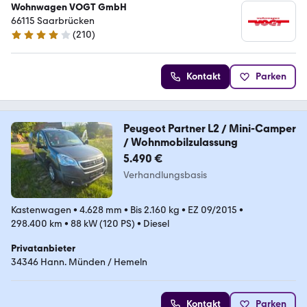
Wohnwagen VOGT GmbH
66115 Saarbrücken
(
210
)
4.2 Sterne
Kontakt
Parken
Peugeot Partner L2 / Mini-Camper
/ Wohnmobilzulassung
5.490 €
Verhandlungsbasis
Kastenwagen
•
4.628 mm
•
Bis 2.160 kg
•
EZ 09/2015
•
298.400 km
•
88 kW (120 PS)
•
Diesel
Privatanbieter
34346 Hann. Münden / Hemeln
Kontakt
Parken