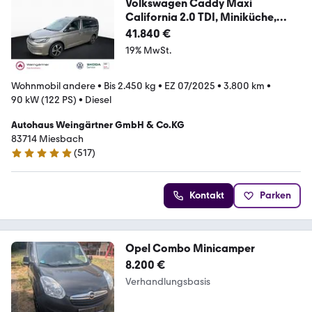
Volkswagen Caddy Maxi
California 2.0 TDI, Miniküche,
ACC, S
41.840 €
19% MwSt.
Wohnmobil andere
•
Bis 2.450 kg
•
EZ 07/2025
•
3.800 km
•
90 kW (122 PS)
•
Diesel
Autohaus Weingärtner GmbH & Co.KG
83714 Miesbach
(
517
)
4.9 Sterne
Kontakt
Parken
Opel Combo Minicamper
8.200 €
Verhandlungsbasis