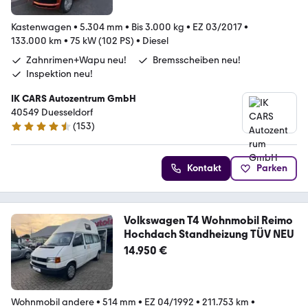
Kastenwagen
•
5.304 mm
•
Bis 3.000 kg
•
EZ 03/2017
•
133.000 km
•
75 kW (102 PS)
•
Diesel
Zahnrimen+Wapu neu!
Bremsscheiben neu!
Inspektion neu!
IK CARS Autozentrum GmbH
40549 Duesseldorf
(
153
)
4.6 Sterne
Kontakt
Parken
Volkswagen T4 Wohnmobil Reimo
Hochdach Standheizung TÜV NEU
14.950 €
Wohnmobil andere
•
514 mm
•
EZ 04/1992
•
211.753 km
•