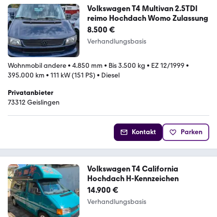
Volkswagen T4 Multivan 2.5TDI
reimo Hochdach Womo Zulassung
8.500 €
Verhandlungsbasis
Wohnmobil andere
•
4.850 mm
•
Bis 3.500 kg
•
EZ 12/1999
•
395.000 km
•
111 kW (151 PS)
•
Diesel
Privatanbieter
73312 Geislingen
Kontakt
Parken
Volkswagen T4 California
Hochdach H-Kennzeichen
14.900 €
Verhandlungsbasis