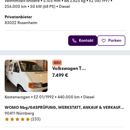
Wohnmobil andere
•
5.105 mm
•
Bis 2.625 kg
•
EZ 06/1997
•
256.000 km
•
50 kW (68 PS)
•
Diesel
Privatanbieter
83022 Rosenheim
Kontakt
Parken
NEU
Volkswagen T
4/Hochdach/4xSchlaf/Womoaus
7.499 €
bau/UMWELTZONEFREI
Kastenwagen
•
EZ 01/1992
•
440.000 km
•
Diesel
WOMO Nbg/GASPRÜFUNG, WERKSTATT, ANKAUF & VERKAUF
,VERMITTLUNG, SOLAR, KLIMA
90411 Nürnberg
(
233
)
5 Sterne