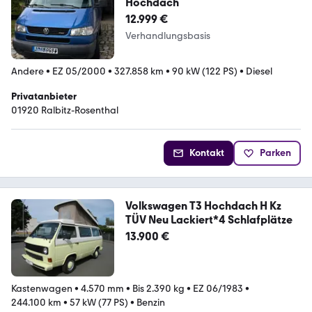
Hochdach
12.999 €
Verhandlungsbasis
Andere
•
EZ 05/2000
•
327.858 km
•
90 kW (122 PS)
•
Diesel
Privatanbieter
01920 Ralbitz-Rosenthal
Kontakt
Parken
Volkswagen T3 Hochdach H Kz
TÜV Neu Lackiert*4 Schlafplätze
13.900 €
Kastenwagen
•
4.570 mm
•
Bis 2.390 kg
•
EZ 06/1983
•
244.100 km
•
57 kW (77 PS)
•
Benzin