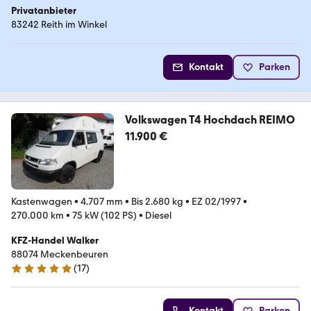
Privatanbieter
83242 Reith im Winkel
Kontakt
Parken
Volkswagen T4 Hochdach REIMO
11.900 €
Kastenwagen
•
4.707 mm
•
Bis 2.680 kg
•
EZ 02/1997
•
270.000 km
•
75 kW (102 PS)
•
Diesel
KFZ-Handel Walker
88074 Meckenbeuren
(
17
)
5 Sterne
Kontakt
Parken