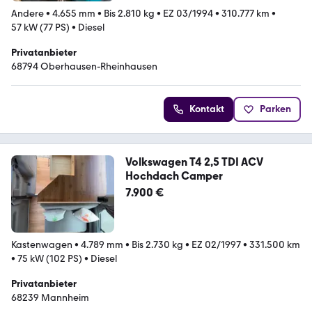
Andere
•
4.655 mm
•
Bis 2.810 kg
•
EZ 03/1994
•
310.777 km
•
57 kW (77 PS)
•
Diesel
Privatanbieter
68794 Oberhausen-Rheinhausen
Kontakt
Parken
Volkswagen T4 2,5 TDI ACV
Hochdach Camper
7.900 €
Kastenwagen
•
4.789 mm
•
Bis 2.730 kg
•
EZ 02/1997
•
331.500 km
•
75 kW (102 PS)
•
Diesel
Privatanbieter
68239 Mannheim