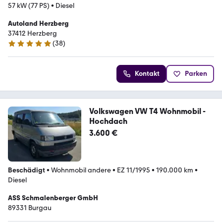
57 kW (77 PS)
•
Diesel
Autoland Herzberg
37412 Herzberg
(
38
)
4.9 Sterne
Kontakt
Parken
Volkswagen VW T4 Wohnmobil -
Hochdach
3.600 €
Beschädigt
•
Wohnmobil andere
•
EZ 11/1995
•
190.000 km
•
Diesel
ASS Schmalenberger GmbH
89331 Burgau