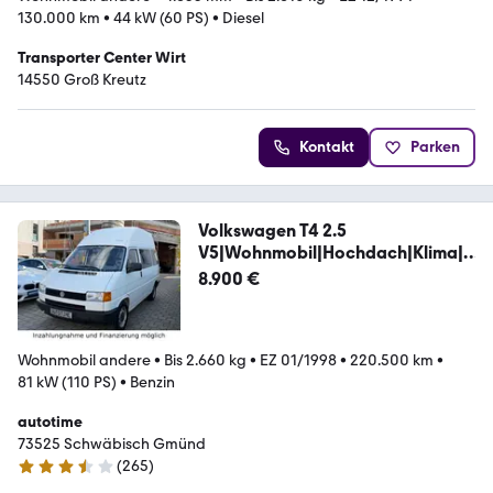
130.000 km
•
44 kW (60 PS)
•
Diesel
Transporter Center Wirt
14550 Groß Kreutz
Kontakt
Parken
Volkswagen T4 2.5
V5|Wohnmobil|Hochdach|Klima|K
üche|Heizung
8.900 €
Wohnmobil andere
•
Bis 2.660 kg
•
EZ 01/1998
•
220.500 km
•
81 kW (110 PS)
•
Benzin
autotime
73525 Schwäbisch Gmünd
(
265
)
3.3 Sterne