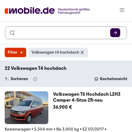
Filter
Volkswagen t4 hochdach
22 Volkswagen T4 hochdach
Sortieren
Kachelansicht
Volkswagen T6 Hochdach L2H3
Camper 4-Sitze ZR-neu
36.900 €
Kastenwagen
•
5.304 mm
•
Bis 3.000 kg
•
EZ 03/2017
•