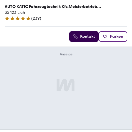
AUTO KATIC Fahrzeugtechnik Kfz.Meisterbetrieb
Fahrzeughandel
35423 Lich
(
239
)
5 Sterne
Kontakt
Parken