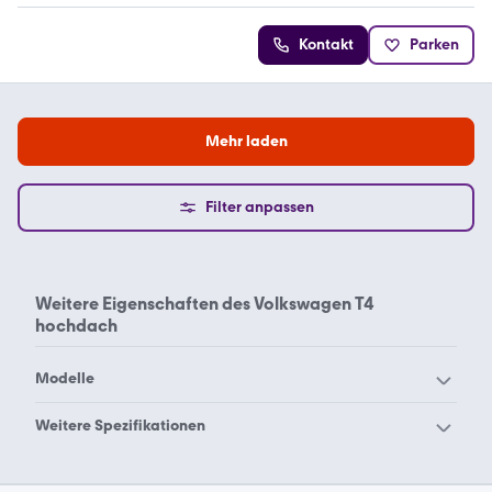
Kontakt
Parken
Mehr laden
Filter anpassen
Weitere Eigenschaften des
Volkswagen T4
hochdach
Modelle
Volkswagen Grand
Volkswagen Grand
Weitere Spezifikationen
California 600
California 680
Volkswagen 4 motion
Volkswagen 8
Volkswagen Grand