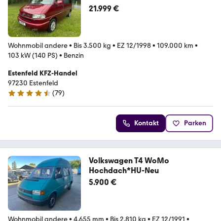
21.999 €
Wohnmobil andere
•
Bis 3.500 kg
•
EZ 12/1998
•
109.000 km
•
103 kW (140 PS)
•
Benzin
Estenfeld KFZ-Handel
97230 Estenfeld
(
79
)
4.7 Sterne
Kontakt
Parken
Volkswagen T4 WoMo
Hochdach*HU-Neu
5.900 €
Wohnmobil andere
•
4.655 mm
•
Bis 2.810 kg
•
EZ 12/1991
•