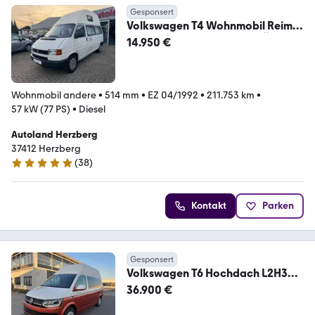
Gesponsert
Volkswagen T4 Wohnmobil Reimo
Hochdach Standheizung TÜV NEU
14.950 €
Wohnmobil andere
•
514 mm
•
EZ 04/1992
•
211.753 km
•
57 kW (77 PS)
•
Diesel
Autoland Herzberg
37412 Herzberg
(
38
)
4.9 Sterne
Kontakt
Parken
Gesponsert
Volkswagen T6 Hochdach L2H3
Camper 4-Sitze ZR-neu
36.900 €