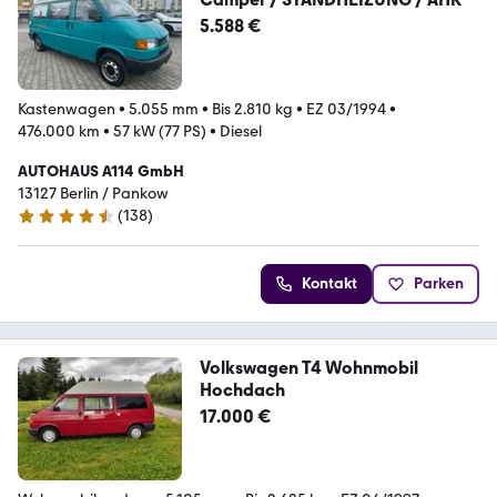
5.588 €
Kastenwagen
•
5.055 mm
•
Bis 2.810 kg
•
EZ 03/1994
•
476.000 km
•
57 kW (77 PS)
•
Diesel
AUTOHAUS A114 GmbH
13127 Berlin / Pankow
(
138
)
4.6 Sterne
Kontakt
Parken
Volkswagen T4 Wohnmobil
Hochdach
17.000 €