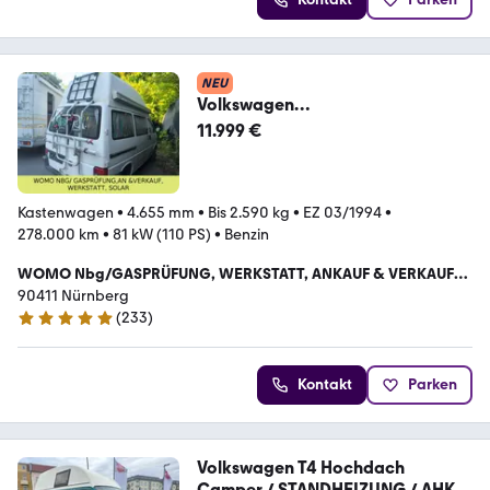
NEU
Volkswagen
T4/Automatik/Hochdach/U.W.Zo
11.999 €
nefrei/Küche/Heizung
Kastenwagen
•
4.655 mm
•
Bis 2.590 kg
•
EZ 03/1994
•
278.000 km
•
81 kW (110 PS)
•
Benzin
WOMO Nbg/GASPRÜFUNG, WERKSTATT, ANKAUF & VERKAUF
,VERMITTLUNG, SOLAR, KLIMA
90411 Nürnberg
(
233
)
5 Sterne
Kontakt
Parken
Volkswagen T4 Hochdach
Camper / STANDHEIZUNG / AHK