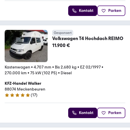
Kontakt
Parken
Gesponsert
Volkswagen T4 Hochdach REIMO
11.900 €
Kastenwagen
•
4.707 mm
•
Bis 2.680 kg
•
EZ 02/1997
•
270.000 km
•
75 kW (102 PS)
•
Diesel
KFZ-Handel Walker
88074 Meckenbeuren
(
17
)
5 Sterne
Kontakt
Parken