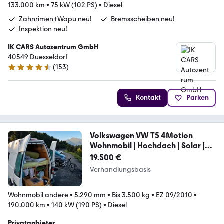
133.000 km
•
75 kW (102 PS)
•
Diesel
Zahnrimen+Wapu neu!
Bremsscheiben neu!
Inspektion neu!
IK CARS Autozentrum GmbH
40549 Duesseldorf
(
153
)
4.6 Sterne
Kontakt
Parken
Volkswagen VW T5 4Motion
Wohnmobil | Hochdach | Solar |
Sta
19.500 €
Verhandlungsbasis
Wohnmobil andere
•
5.290 mm
•
Bis 3.500 kg
•
EZ 09/2010
•
190.000 km
•
140 kW (190 PS)
•
Diesel
Privatanbieter