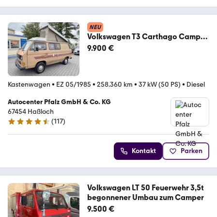
NEU
Volkswagen T3 Carthago Camper
Hubdach H-
9.900 €
Kastenwagen
•
EZ 05/1985
•
258.360 km
•
37 kW (50 PS)
•
Diesel
Autocenter Pfalz GmbH & Co. KG
67454 Haßloch
(
117
)
4.3 Sterne
Kontakt
Parken
Volkswagen LT 50 Feuerwehr 3,5t
begonnener Umbau zum Camper
9.500 €