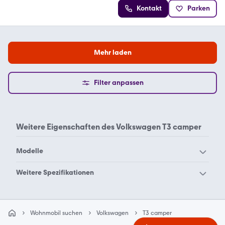
Kontakt
Parken
Mehr laden
Filter anpassen
Weitere Eigenschaften des
Volkswagen T3 camper
Modelle
Volkswagen Grand
Volkswagen Grand
Weitere Spezifikationen
California 600
California 680
Volkswagen 4 motion
Volkswagen 8
Volkswagen Grand
Volkswagen Aufstelldach
Volkswagen Bus camper
California
Wohnmobil suchen
Volkswagen
T3 camper
Volkswagen Bus
Volkswagen Caddy 1