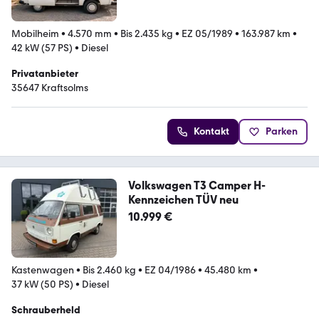
Mobilheim
•
4.570 mm
•
Bis 2.435 kg
•
EZ 05/1989
•
163.987 km
•
42 kW (57 PS)
•
Diesel
Privatanbieter
35647 Kraftsolms
Kontakt
Parken
Volkswagen T3 Camper H-
Kennzeichen TÜV neu
10.999 €
Kastenwagen
•
Bis 2.460 kg
•
EZ 04/1986
•
45.480 km
•
37 kW (50 PS)
•
Diesel
Schrauberheld