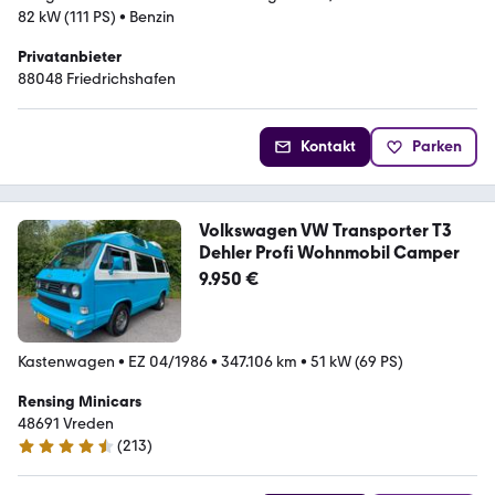
82 kW (111 PS)
•
Benzin
Privatanbieter
88048 Friedrichshafen
Kontakt
Parken
Volkswagen VW Transporter T3
Dehler Profi Wohnmobil Camper
9.950 €
Kastenwagen
•
EZ 04/1986
•
347.106 km
•
51 kW (69 PS)
Rensing Minicars
48691 Vreden
(
213
)
4.7 Sterne