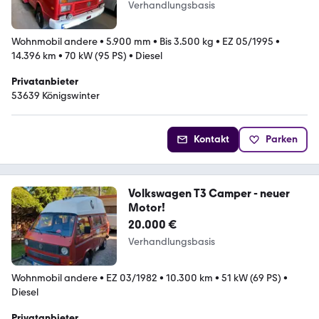
Verhandlungsbasis
Wohnmobil andere
•
5.900 mm
•
Bis 3.500 kg
•
EZ 05/1995
•
14.396 km
•
70 kW (95 PS)
•
Diesel
Privatanbieter
53639 Königswinter
Kontakt
Parken
Volkswagen T3 Camper - neuer
Motor!
20.000 €
Verhandlungsbasis
Wohnmobil andere
•
EZ 03/1982
•
10.300 km
•
51 kW (69 PS)
•
Diesel
Privatanbieter