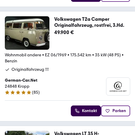
Volkswagen T2a Camper
Originalfahrzeug, rostfrei, 3.Hd.
49.900 €
Wohnmobil andere
•
EZ 06/1969
•
175.542 km
•
35 kW (48 PS)
•
Benzin
Originalfahrzeug !!!
German-Car.Net
24848 Kropp
(
85
)
4.8 Sterne
Kontakt
Parken
Volkswagen LT 35 H-