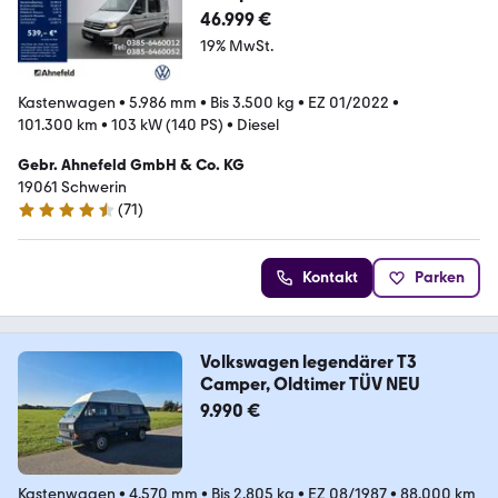
46.999 €
19% MwSt.
Kastenwagen
•
5.986 mm
•
Bis 3.500 kg
•
EZ 01/2022
•
101.300 km
•
103 kW (140 PS)
•
Diesel
Gebr. Ahnefeld GmbH & Co. KG
19061 Schwerin
(
71
)
4.5 Sterne
Kontakt
Parken
Volkswagen legendärer T3
Camper, Oldtimer TÜV NEU
9.990 €
Kastenwagen
•
4.570 mm
•
Bis 2.805 kg
•
EZ 08/1987
•
88.000 km