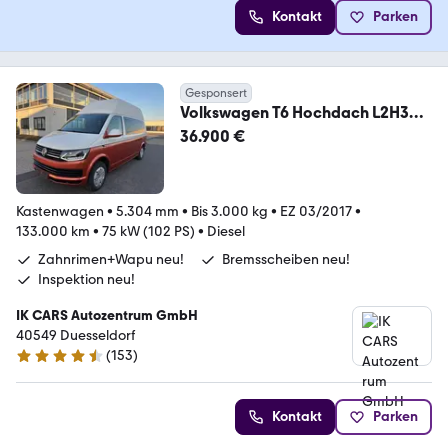
Kontakt
Parken
Gesponsert
Volkswagen T6 Hochdach L2H3
Camper 4-Sitze ZR-neu
36.900 €
Kastenwagen
•
5.304 mm
•
Bis 3.000 kg
•
EZ 03/2017
•
133.000 km
•
75 kW (102 PS)
•
Diesel
Zahnrimen+Wapu neu!
Bremsscheiben neu!
Inspektion neu!
IK CARS Autozentrum GmbH
40549 Duesseldorf
(
153
)
4.6 Sterne
Kontakt
Parken