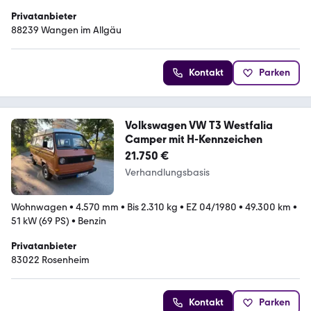
Privatanbieter
88239 Wangen im Allgäu
Kontakt
Parken
Volkswagen VW T3 Westfalia
Camper mit H-Kennzeichen
21.750 €
Verhandlungsbasis
Wohnwagen
•
4.570 mm
•
Bis 2.310 kg
•
EZ 04/1980
•
49.300 km
•
51 kW (69 PS)
•
Benzin
Privatanbieter
83022 Rosenheim
Kontakt
Parken