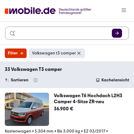
Filter
Volkswagen t3 camper
33 Volkswagen T3 camper
Sortieren
Kachelansicht
Volkswagen T6 Hochdach L2H3
Camper 4-Sitze ZR-neu
36.900 €
Kastenwagen
•
5.304 mm
•
Bis 3.000 kg
•
EZ 03/2017
•