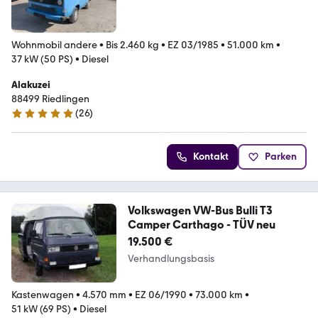
Wohnmobil andere
•
Bis 2.460 kg
•
EZ 03/1985
•
51.000 km
•
37 kW (50 PS)
•
Diesel
Alakuzei
88499 Riedlingen
(
26
)
5 Sterne
Kontakt
Parken
Volkswagen VW-Bus Bulli T3
Camper Carthago - TÜV neu
19.500 €
Verhandlungsbasis
Kastenwagen
•
4.570 mm
•
EZ 06/1990
•
73.000 km
•
51 kW (69 PS)
•
Diesel