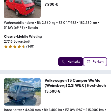
7.900 €
Wohnmobil andere
•
Bis 2.360 kg
•
EZ 04/1982
•
182.250 km
•
51 kW (69 PS)
•
Benzin
Classic-Mobile Wieting
27616 Beverstedt
(
140
)
4.7 Sterne
Kontakt
Parken
Volkswagen T3 Camper WoMo
(Weinsberg) 2.2l WBX | Hochdach
15.500 €
Integrierter
•
4.600 mm
•
Bis 1.400 kg
•
EZ 09/1987
•
215.000 km
•