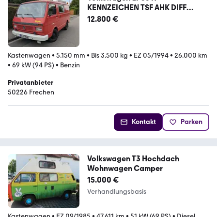
KENNZEICHEN TSF AHK DIFF
SPERRE CAMPER
12.800 €
Kastenwagen
•
5.150 mm
•
Bis 3.500 kg
•
EZ 05/1994
•
26.000 km
•
69 kW (94 PS)
•
Benzin
Privatanbieter
50226 Frechen
Kontakt
Parken
Volkswagen T3 Hochdach
Wohnwagen Camper
15.000 €
Verhandlungsbasis
Kastenwagen
•
EZ 09/1985
•
47.611 km
•
51 kW (69 PS)
•
Diesel