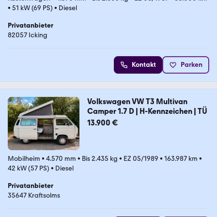
•
51 kW (69 PS)
•
Diesel
Privatanbieter
82057 Icking
Kontakt
Parken
Volkswagen VW T3 Multivan
Camper 1.7 D | H-Kennzeichen | TÜ
13.900 €
Mobilheim
•
4.570 mm
•
Bis 2.435 kg
•
EZ 05/1989
•
163.987 km
•
42 kW (57 PS)
•
Diesel
Privatanbieter
35647 Kraftsolms