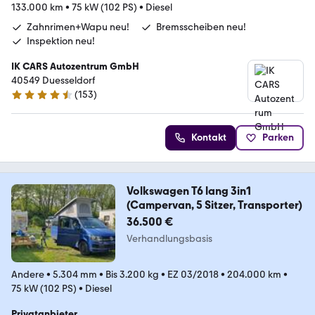
133.000 km
•
75 kW (102 PS)
•
Diesel
Zahnrimen+Wapu neu!
Bremsscheiben neu!
Inspektion neu!
IK CARS Autozentrum GmbH
40549 Duesseldorf
(
153
)
4.6 Sterne
Kontakt
Parken
Volkswagen T6 lang 3in1
(Campervan, 5 Sitzer, Transporter)
36.500 €
Verhandlungsbasis
Andere
•
5.304 mm
•
Bis 3.200 kg
•
EZ 03/2018
•
204.000 km
•
75 kW (102 PS)
•
Diesel
Privatanbieter