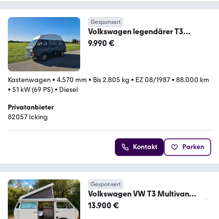
Gesponsert
Volkswagen legendärer T3
Camper, Oldtimer TÜV NEU
9.990 €
Kastenwagen
•
4.570 mm
•
Bis 2.805 kg
•
EZ 08/1987
•
88.000 km
•
51 kW (69 PS)
•
Diesel
Privatanbieter
82057 Icking
Kontakt
Parken
Gesponsert
Volkswagen VW T3 Multivan
Camper 1.7 D | H-Kennzeichen | TÜ
13.900 €