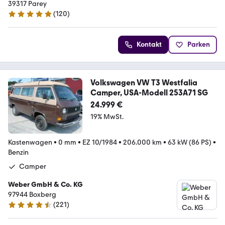
39317 Parey
(
120
)
5 Sterne
Kontakt
Parken
Volkswagen VW T3 Westfalia
Camper, USA-Modell 253A71 SG
24.999 €
19% MwSt.
Kastenwagen
•
0 mm
•
EZ 10/1984
•
206.000 km
•
63 kW (86 PS)
•
Benzin
Camper
Weber GmbH & Co. KG
97944 Boxberg
(
221
)
4.6 Sterne