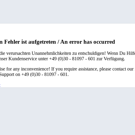
n Fehler ist aufgetreten / An error has occurred
 die verursachten Unannehmlichkeiten zu entschuldigen! Wenn Du Hilfe
unser Kundenservice unter +49 (0)30 - 81097 - 601 zur Verfügung.
se for any inconvenience! If you require assistance, please contact our
upport on +49 (0)30 - 81097 - 601.
e