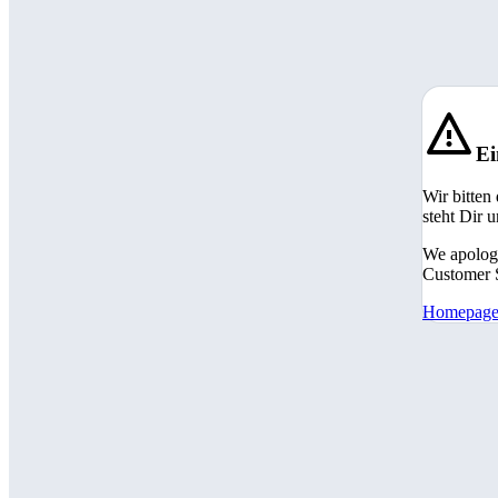
Ei
Wir bitten
steht Dir 
We apologi
Customer S
Homepag