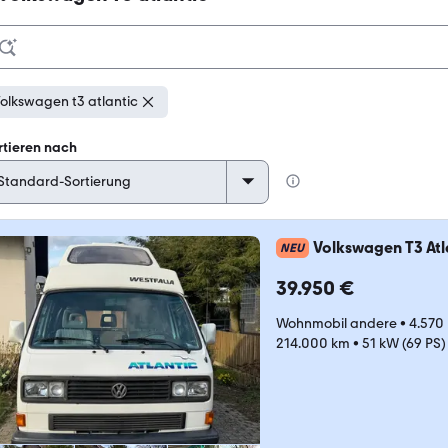
olkswagen t3 atlantic
rtieren nach
Volkswagen T3 Atl
NEU
39.950 €
Wohnmobil andere
•
4.570
214.000 km
•
51 kW (69 PS)