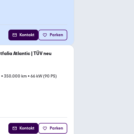
Kontakt
Parken
alia Atlantic | TÜV neu
0
•
350.000 km
•
66 kW (90 PS)
Kontakt
Parken