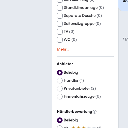
48
Standklimaanlage
(
0
)
Separate Dusche
(
0
)
Seitensitzgruppe
(
0
)
TV
(
0
)
¹
M
WC
(
0
)
Mehr
...
Anbieter
Beliebig
Händler
(
1
)
Privatanbieter
(
2
)
Firmenfahrzeuge
(
0
)
Händlerbewertung
Beliebig