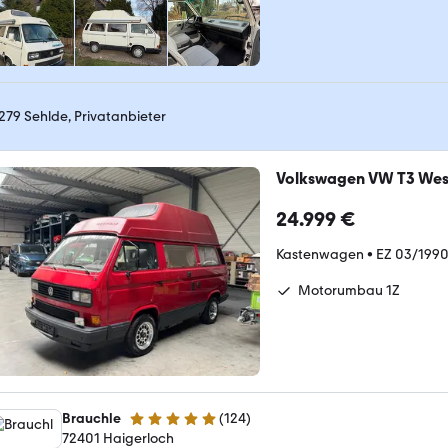
279 Sehlde, Privatanbieter
Volkswagen VW T3 Westf
24.999 €
Kastenwagen
•
EZ 03/199
Motorumbau 1Z
Brauchle
(
124
)
4.9 Sterne
72401 Haigerloch