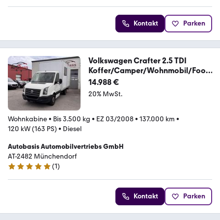
Kontakt
Parken
Volkswagen Crafter 2.5 TDI
Koffer/Camper/Wohnmobil/Food
Tru
14.988 €
20% MwSt.
Wohnkabine
•
Bis 3.500 kg
•
EZ 03/2008
•
137.000 km
•
120 kW (163 PS)
•
Diesel
Autobasis Automobilvertriebs GmbH
AT-2482 Münchendorf
(
1
)
5 Sterne
Kontakt
Parken