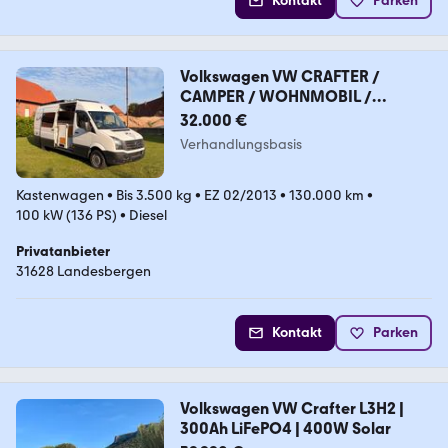
Kontakt
Parken
Volkswagen VW CRAFTER /
CAMPER / WOHNMOBIL /
SELBSTAUSBAU
32.000 €
Verhandlungsbasis
Kastenwagen
•
Bis 3.500 kg
•
EZ 02/2013
•
130.000 km
•
100 kW (136 PS)
•
Diesel
Privatanbieter
31628 Landesbergen
Kontakt
Parken
Volkswagen VW Crafter L3H2 |
300Ah LiFePO4 | 400W Solar