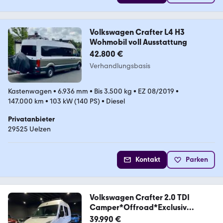
Volkswagen Crafter L4 H3
Wohmobil voll Ausstattung
42.800 €
Verhandlungsbasis
Kastenwagen
•
6.936 mm
•
Bis 3.500 kg
•
EZ 08/2019
•
147.000 km
•
103 kW (140 PS)
•
Diesel
Privatanbieter
29525 Uelzen
Kontakt
Parken
Volkswagen Crafter 2.0 TDI
Camper*Offroad*Exclusiv
Umbau*
39.990 €