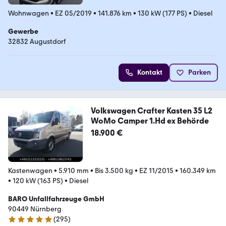
Wohnwagen
•
EZ 05/2019
•
141.876 km
•
130 kW (177 PS)
•
Diesel
Gewerbe
32832 Augustdorf
Kontakt
Parken
Volkswagen Crafter Kasten 35 L2
WoMo Camper 1.Hd ex Behörde
18.900 €
Kastenwagen
•
5.910 mm
•
Bis 3.500 kg
•
EZ 11/2015
•
160.349 km
•
120 kW (163 PS)
•
Diesel
BARO Unfallfahrzeuge GmbH
90449 Nürnberg
(
295
)
5 Sterne