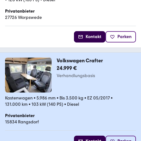
Privatanbieter
27726 Worpswede
Kontakt
Parken
Volkswagen Crafter
24.999 €
Verhandlungsbasis
Kastenwagen
•
5.986 mm
•
Bis 3.500 kg
•
EZ 05/2017
•
131.000 km
•
103 kW (140 PS)
•
Diesel
Privatanbieter
15834 Rangsdorf