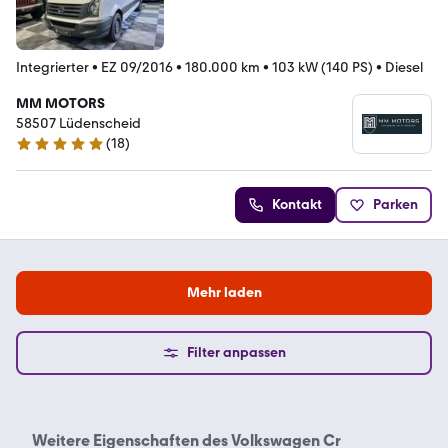
Integrierter
•
EZ 09/2016
•
180.000 km
•
103 kW (140 PS)
•
Diesel
MM MOTORS
58507 Lüdenscheid
(
18
)
4.9 Sterne
Kontakt
Parken
Mehr laden
Filter anpassen
Weitere Eigenschaften des
Volkswagen Cr