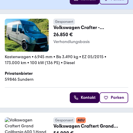
Gesponsert
Volkswagen Crafter -
Kastenwagen
26.850 €
Verhandlungsbasis
Kastenwagen
•
6.945 mm
•
Bis 3.490 kg
•
EZ 05/2015
•
173.000 km
•
100 kW (136 PS)
•
Diesel
Privatanbieter
59846 Sundern
Kontakt
Parken
Gesponsert
NEU
Volkswagen Craftert Grand
California 600 1.Hand LED