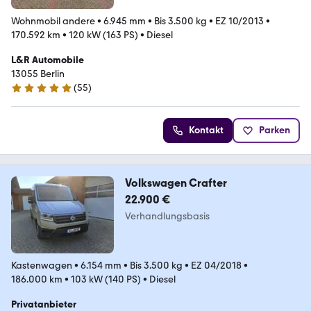
Wohnmobil andere
•
6.945 mm
•
Bis 3.500 kg
•
EZ 10/2013
•
170.592 km
•
120 kW (163 PS)
•
Diesel
L&R Automobile
13055 Berlin
(
55
)
4.9 Sterne
Kontakt
Parken
Volkswagen Crafter
22.900 €
Verhandlungsbasis
Kastenwagen
•
6.154 mm
•
Bis 3.500 kg
•
EZ 04/2018
•
186.000 km
•
103 kW (140 PS)
•
Diesel
Privatanbieter