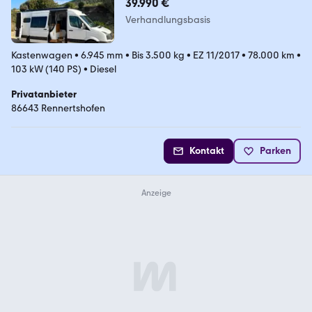
39.990 €
Verhandlungsbasis
Kastenwagen
•
6.945 mm
•
Bis 3.500 kg
•
EZ 11/2017
•
78.000 km
•
103 kW (140 PS)
•
Diesel
Privatanbieter
86643 Rennertshofen
Kontakt
Parken