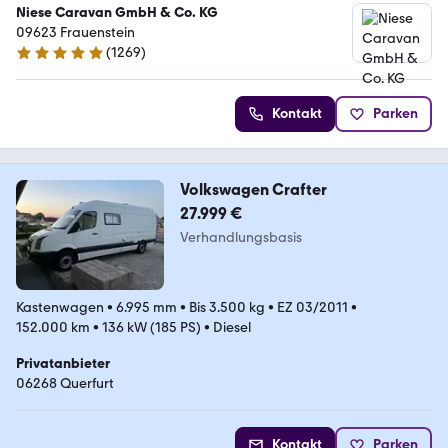
Niese Caravan GmbH & Co. KG
09623 Frauenstein
(
1269
)
4.9 Sterne
Kontakt
Parken
Volkswagen Crafter
27.999 €
Verhandlungsbasis
Kastenwagen
•
6.995 mm
•
Bis 3.500 kg
•
EZ 03/2011
•
152.000 km
•
136 kW (185 PS)
•
Diesel
Privatanbieter
06268 Querfurt
Kontakt
Parken