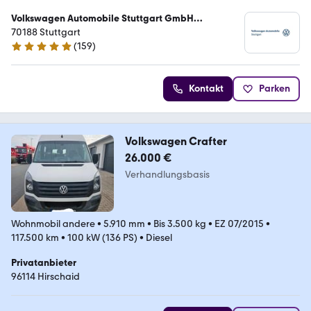
Volkswagen Automobile Stuttgart GmbH
Nutzfahrzeugzentrum
70188 Stuttgart
(
159
)
4.8 Sterne
Kontakt
Parken
Volkswagen Crafter
26.000 €
Verhandlungsbasis
Wohnmobil andere
•
5.910 mm
•
Bis 3.500 kg
•
EZ 07/2015
•
117.500 km
•
100 kW (136 PS)
•
Diesel
Privatanbieter
96114 Hirschaid