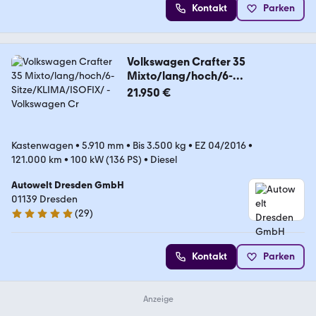
Kontakt
Parken
Volkswagen Crafter 35
Mixto/lang/hoch/6-
Sitze/KLIMA/ISOFIX/
21.950 €
Kastenwagen
•
5.910 mm
•
Bis 3.500 kg
•
EZ 04/2016
•
121.000 km
•
100 kW (136 PS)
•
Diesel
Autowelt Dresden GmbH
01139 Dresden
(
29
)
5 Sterne
Kontakt
Parken