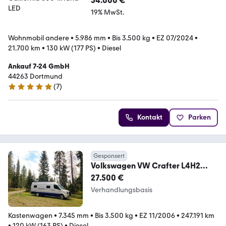
54.000 €
19% MwSt.
Wohnmobil andere
•
5.986 mm
•
Bis 3.500 kg
•
EZ 07/2024
•
21.700 km
•
130 kW (177 PS)
•
Diesel
Ankauf 7-24 GmbH
44263 Dortmund
(
7
)
4.8 Sterne
Kontakt
Parken
Gesponsert
Volkswagen VW Crafter L4H2
autarkes Wohnmobil XXL
27.500 €
Verhandlungsbasis
Kastenwagen
•
7.345 mm
•
Bis 3.500 kg
•
EZ 11/2006
•
247.191 km
•
120 kW (163 PS)
•
Diesel