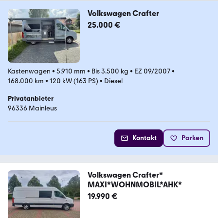
Volkswagen Crafter
25.000 €
Kastenwagen
•
5.910 mm
•
Bis 3.500 kg
•
EZ 09/2007
•
168.000 km
•
120 kW (163 PS)
•
Diesel
Privatanbieter
96336 Mainleus
Kontakt
Parken
Volkswagen Crafter*
MAXI*WOHNMOBIL*AHK*
19.990 €