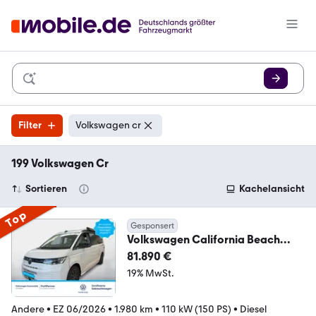
Filter
Volkswagen cr
199 Volkswagen Cr
Sortieren
Kachelansicht
Top
Gesponsert
Volkswagen California Beach
Camper 2,0 l 110 kW TDI S CR Fr
81.890 €
19% MwSt.
Andere
•
EZ 06/2026
•
1.980 km
•
110 kW (150 PS)
•
Diesel