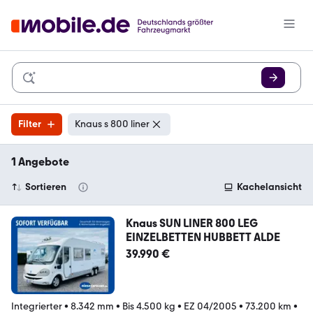
Filter
Knaus s 800 liner
1 Angebote
Sortieren
Kachelansicht
Knaus SUN LINER 800 LEG
EINZELBETTEN HUBBETT ALDE
39.990 €
Integrierter
•
8.342 mm
•
Bis 4.500 kg
•
EZ 04/2005
•
73.200 km
•