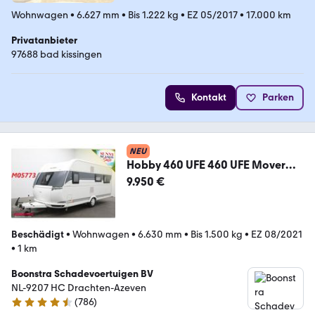
Wohnwagen
•
6.627 mm
•
Bis 1.222 kg
•
EZ 05/2017
•
17.000 km
Privatanbieter
97688 bad kissingen
Kontakt
Parken
NEU
Hobby 460 UFE 460 UFE Mover
Rondzit Frans Bed
9.950 €
Beschädigt
•
Wohnwagen
•
6.630 mm
•
Bis 1.500 kg
•
EZ 08/2021
•
1 km
Boonstra Schadevoertuigen BV
NL-9207 HC Drachten-Azeven
(
786
)
4.4 Sterne