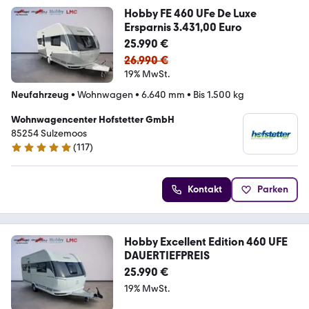
Hobby FE 460 UFe De Luxe
Ersparnis 3.431,00 Euro
25.990 €
26.990 €
19% MwSt.
Neufahrzeug
•
Wohnwagen
•
6.640 mm
•
Bis 1.500 kg
Wohnwagencenter Hofstetter GmbH
85254 Sulzemoos
(
117
)
5 Sterne
Kontakt
Parken
Hobby Excellent Edition 460 UFE
DAUERTIEFPREIS
25.990 €
19% MwSt.