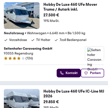
Hobby De Luxe 460 UFe Mover
Truma / Autark inkl.
27.500 €
19% MwSt.
Neufahrzeug
•
Wohnwagen
•
6.640 mm
•
Bis 1.500 kg
Vorzeltdose
TV Halter
7zoll Bedienpanel
Seltenhofer Caravaning GmbH
93055 Regensburg
(
126
)
4.2 Sterne
Kontakt
Parken
Hobby De Luxe 460 UFe IC-Line MJ
2026
29.850 €
19% MwSt.