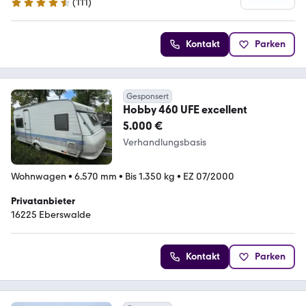
(
111
)
4.3 Sterne
Kontakt
Parken
Gesponsert
Hobby 460 UFE excellent
5.000 €
Verhandlungsbasis
Wohnwagen
•
6.570 mm
•
Bis 1.350 kg
•
EZ 07/2000
Privatanbieter
16225 Eberswalde
Kontakt
Parken