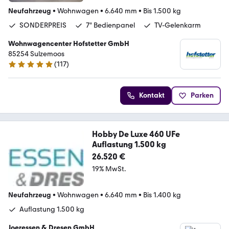
Neufahrzeug
•
Wohnwagen
•
6.640 mm
•
Bis 1.500 kg
SONDERPREIS
7" Bedienpanel
TV-Gelenkarm
Wohnwagencenter Hofstetter GmbH
85254 Sulzemoos
(
117
)
5 Sterne
Kontakt
Parken
Hobby De Luxe 460 UFe
Auflastung 1.500 kg
26.520 €
19% MwSt.
Neufahrzeug
•
Wohnwagen
•
6.640 mm
•
Bis 1.400 kg
Auflastung 1.500 kg
Joeressen & Dresen GmbH