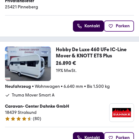
Privatanbieter
25421 Pinneberg
Kontakt
Parken
Hobby De Luxe 460 UFe IC-Line
Mover & KNOTT ETS Plus
26.890 €
19% MwSt.
Neufahrzeug
•
Wohnwagen
•
6.640 mm
•
Bis 1.500 kg
Truma Mover Smart A
Caravan- Center Dahnke GmbH
18439 Stralsund
(
80
)
4.6 Sterne
Kontakt
Parken