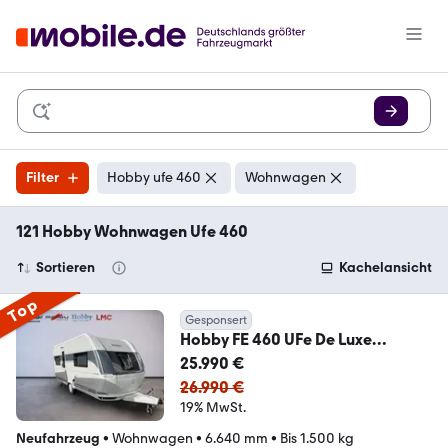
Filter
Hobby ufe 460
Wohnwagen
121 Hobby Wohnwagen Ufe 460
Sortieren
Kachelansicht
Top
Gesponsert
Hobby FE 460 UFe De Luxe
Ersparnis 3.431,00 Euro
25.990 €
26.990 €
19% MwSt.
Neufahrzeug
•
Wohnwagen
•
6.640 mm
•
Bis 1.500 kg