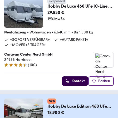
Gesponsert
Hobby De Luxe 460 UFe IC-Line MJ
2026
29.850 €
19% MwSt.
Neufahrzeug
•
Wohnwagen
•
6.640 mm
•
Bis 1.500 kg
+SOFORT VERFÜGBAR+
+AUTARK-PAKET+
+MOVER+F-TRÄGER+
Caravan Center Nord GmbH
24955 Harrislee
(
100
)
4.6 Sterne
Kontakt
Parken
NEU
Hobby De Luxe Edition 460 UFe
Rangierantrieb*Fahrradt
18.900 €