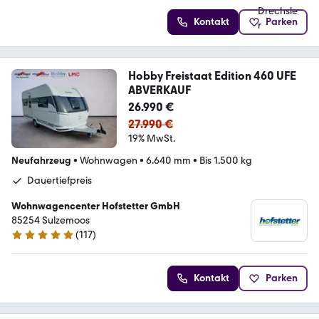
Kontakt
Parken
Hobby Freistaat Edition 460 UFE
ABVERKAUF
26.990 €
27.990 €
19% MwSt.
Neufahrzeug
•
Wohnwagen
•
6.640 mm
•
Bis 1.500 kg
Dauertiefpreis
Wohnwagencenter Hofstetter GmbH
85254 Sulzemoos
(
117
)
5 Sterne
Kontakt
Parken