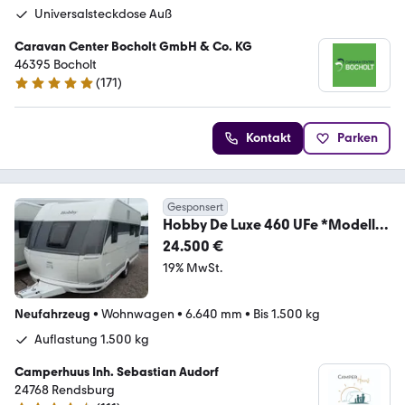
Universalsteckdose Auß
Caravan Center Bocholt GmbH & Co. KG
46395 Bocholt
(
171
)
4.8 Sterne
Kontakt
Parken
Gesponsert
Hobby De Luxe 460 UFe *Modell
2026*
24.500 €
19% MwSt.
Neufahrzeug
•
Wohnwagen
•
6.640 mm
•
Bis 1.500 kg
Auflastung 1.500 kg
Camperhuus Inh. Sebastian Audorf
24768 Rendsburg