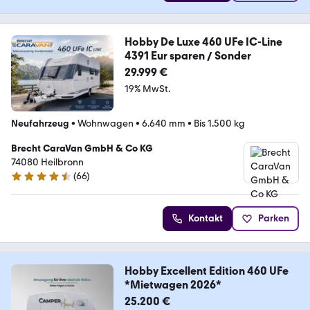
Hobby De Luxe 460 UFe IC-Line
4391 Eur sparen / Sonder
29.999 €
19% MwSt.
Neufahrzeug
•
Wohnwagen
•
6.640 mm
•
Bis 1.500 kg
Brecht CaraVan GmbH & Co KG
74080 Heilbronn
(
66
)
4.6 Sterne
Kontakt
Parken
Hobby Excellent Edition 460 UFe
*Mietwagen 2026*
25.200 €