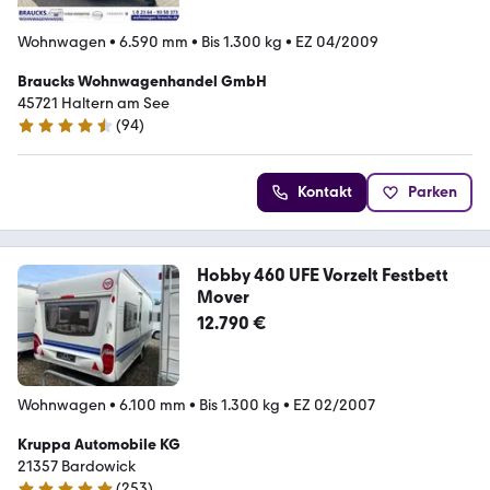
Wohnwagen
•
6.590 mm
•
Bis 1.300 kg
•
EZ 04/2009
Braucks Wohnwagenhandel GmbH
45721 Haltern am See
(
94
)
4.7 Sterne
Kontakt
Parken
Hobby 460 UFE Vorzelt Festbett
Mover
12.790 €
Wohnwagen
•
6.100 mm
•
Bis 1.300 kg
•
EZ 02/2007
Kruppa Automobile KG
21357 Bardowick
(
253
)