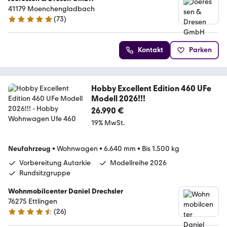
41179 Moenchengladbach
(
73
)
4.8 Sterne
Kontakt
Parken
Hobby Excellent Edition 460 UFe
Modell 2026!!!
26.990 €
19% MwSt.
Neufahrzeug
•
Wohnwagen
•
6.640 mm
•
Bis 1.500 kg
Vorbereitung Autarkie
Modellreihe 2026
Rundsitzgruppe
Wohnmobilcenter Daniel Drechsler
76275 Ettlingen
(
26
)
4.7 Sterne