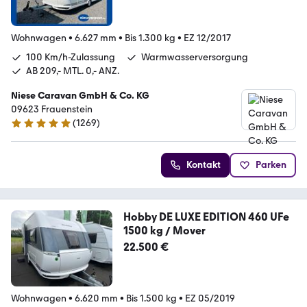
Wohnwagen
•
6.627 mm
•
Bis 1.300 kg
•
EZ 12/2017
100 Km/h-Zulassung
Warmwasserversorgung
AB 209,- MTL. 0,- ANZ.
Niese Caravan GmbH & Co. KG
09623 Frauenstein
(
1269
)
4.9 Sterne
Kontakt
Parken
Hobby DE LUXE EDITION 460 UFe
1500 kg / Mover
22.500 €
Wohnwagen
•
6.620 mm
•
Bis 1.500 kg
•
EZ 05/2019