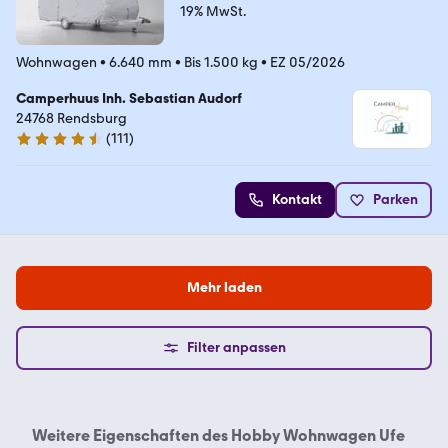
19% MwSt.
Wohnwagen
•
6.640 mm
•
Bis 1.500 kg
•
EZ 05/2026
Camperhuus Inh. Sebastian Audorf
24768 Rendsburg
(
111
)
4.3 Sterne
Kontakt
Parken
Mehr laden
Filter anpassen
Weitere Eigenschaften des
Hobby Wohnwagen Ufe