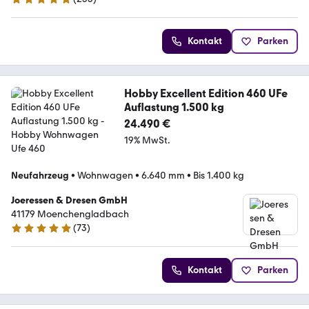
5 Sterne
Kontakt
Parken
Hobby Excellent Edition 460 UFe
Auflastung 1.500 kg
24.490 €
19% MwSt.
Neufahrzeug
•
Wohnwagen
•
6.640 mm
•
Bis 1.400 kg
Joeressen & Dresen GmbH
41179 Moenchengladbach
(
73
)
4.8 Sterne
Kontakt
Parken