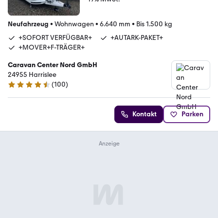
Neufahrzeug
•
Wohnwagen
•
6.640 mm
•
Bis 1.500 kg
+SOFORT VERFÜGBAR+
+AUTARK-PAKET+
+MOVER+F-TRÄGER+
Caravan Center Nord GmbH
24955 Harrislee
(
100
)
4.6 Sterne
Kontakt
Parken