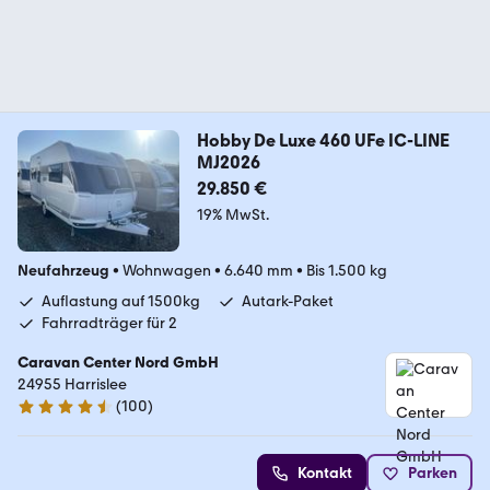
Hobby De Luxe 460 UFe IC-LINE
MJ2026
29.850 €
19% MwSt.
Neufahrzeug
•
Wohnwagen
•
6.640 mm
•
Bis 1.500 kg
Auflastung auf 1500kg
Autark-Paket
Fahrradträger für 2
Caravan Center Nord GmbH
24955 Harrislee
(
100
)
4.6 Sterne
Kontakt
Parken