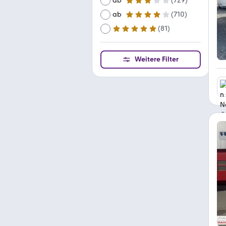
ab
(
729
)
3 Sterne
ab
(
710
)
4 Sterne
(
81
)
ab
5 Sterne
Weitere Filter