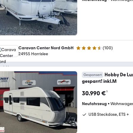
Caravan Center Nord GmbH
(
100
)
4.6 Sterne
24955 Harrislee
Hobby De Lux
Gesponsert
gesparrt! inkl.M
¹
30.990 €
Neufahrzeug
•
Wohnwage
USB Steckdose, ETS +