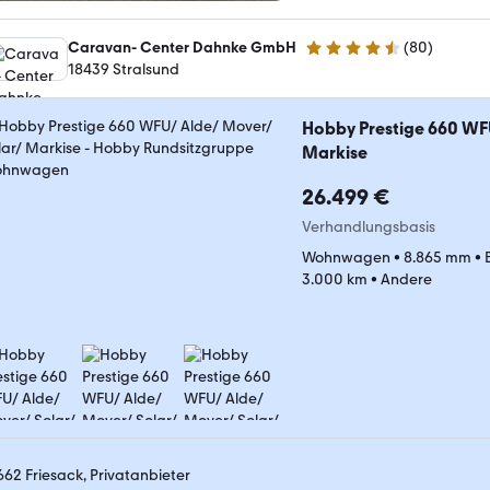
Caravan- Center Dahnke GmbH
(
80
)
4.6 Sterne
18439 Stralsund
Hobby Prestige 660 WF
Markise
26.499 €
Verhandlungsbasis
Wohnwagen
•
8.865 mm
•
3.000 km
•
Andere
662 Friesack, Privatanbieter