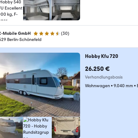
-Mobile GmbH
(
30
)
4.6 Sterne
529 Berlin-Schönefeld
Hobby Kfu 720
26.250 €
Verhandlungsbasis
Wohnwagen
•
9.040 mm
•