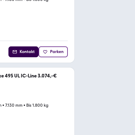
Kontakt
Parken
e 495 UL IC-Line 3.074,-€
n
•
7.130 mm
•
Bis 1.800 kg