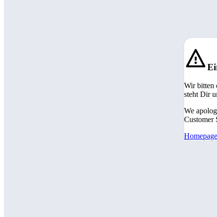
Ei
Wir bitten
steht Dir 
We apologi
Customer S
Homepag