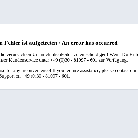
n Fehler ist aufgetreten / An error has occurred
 die verursachten Unannehmlichkeiten zu entschuldigen! Wenn Du Hilfe
unser Kundenservice unter +49 (0)30 - 81097 - 601 zur Verfügung.
se for any inconvenience! If you require assistance, please contact our
upport on +49 (0)30 - 81097 - 601.
e