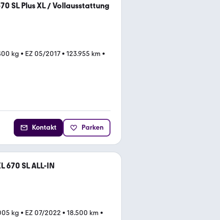
70 SL Plus XL / Vollausstattung
.400 kg
•
EZ 05/2017
•
123.955 km
•
Kontakt
Parken
XL 670 SL ALL-IN
.005 kg
•
EZ 07/2022
•
18.500 km
•