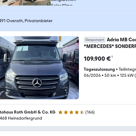
491 Overath, Privatanbieter
Adria MB Cor
Gesponsert
*MERCEDES* SONDERP
¹
109.900 €
Tageszulassung
•
Teilinteg
06/2026
•
50 km
•
125 kW (
tohaus Roth GmbH & Co. KG
(
166
)
4.7 Sterne
468 Heinsdorfergrund