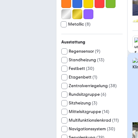
Metallic
(
8
)
Ausstattung
Regensensor
(
9
)
Standheizung
(
13
)
Festbett
(
30
)
Etagenbett
(
1
)
Zentralverriegelung
(
38
)
Rundsitzgruppe
(
6
)
Sitzheizung
(
3
)
Mittelsitzgruppe
(
14
)
Multifunktionslenkrad
(
11
)
Navigationssystem
(
30
)
Servolenkung
(
39
)