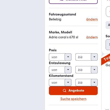
Fahrzeugzustand
Beliebig
ändern
A
Marke, Modell
So
Adria coral s 670 sl
ändern
Preis
To
Erstzulassung
Kilometerstand
Angebote
Suche speichern