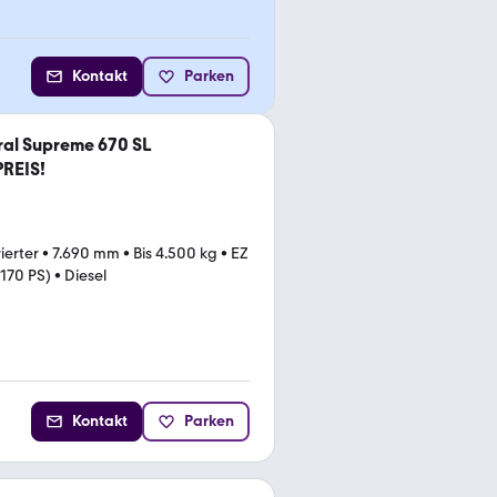
Kontakt
Parken
al Supreme 670 SL
REIS!
rierter
•
7.690 mm
•
Bis 4.500 kg
•
EZ
170 PS)
•
Diesel
Kontakt
Parken