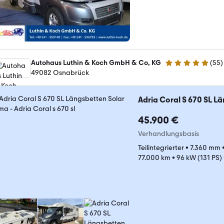
Autohaus Luthin & Koch GmbH & Co, KG
(
55
)
4.9 Sterne
49082 Osnabrück
Adria Coral S 670 SL L
45.900 €
Verhandlungsbasis
Teilintegrierter
•
7.360 mm
77.000 km
•
96 kW (131 PS)