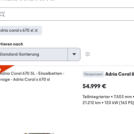
dria coral s 670 sl
rtieren nach
p
Adria Coral 6
Gesponsert
54.999 €
Teilintegrierter
•
7.503 mm
21.212 km
•
120 kW (163 PS