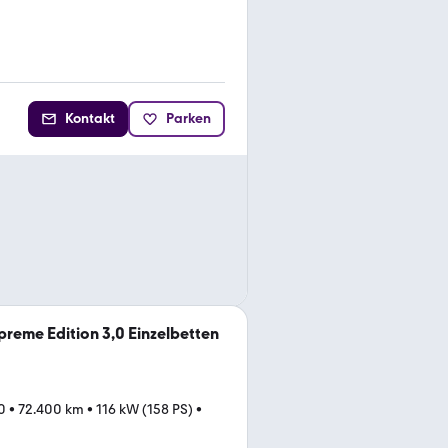
Kontakt
Parken
preme Edition 3,0 Einzelbetten
0
•
72.400 km
•
116 kW (158 PS)
•