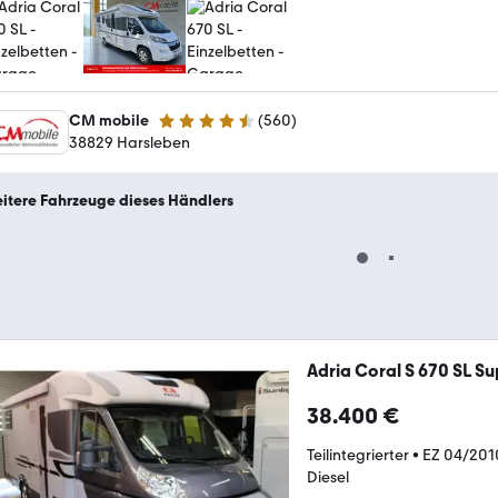
CM mobile
(
560
)
4.7 Sterne
38829 Harsleben
itere Fahrzeuge dieses Händlers
Adria Coral S 670 SL Su
38.400 €
Teilintegrierter
•
EZ 04/201
Diesel