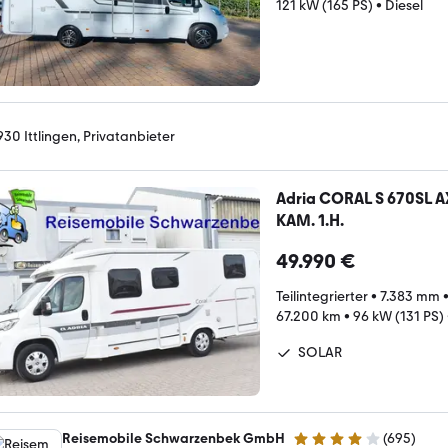
121 kW (165 PS)
•
Diesel
930 Ittlingen, Privatanbieter
Adria CORAL S 670SL 
KAM. 1.H.
49.990 €
Teilintegrierter
•
7.383 mm
67.200 km
•
96 kW (131 PS)
SOLAR
Reisemobile Schwarzenbek GmbH
(
695
)
4 Sterne