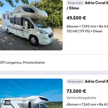
Adria Coral 6
Gesponsert
/ Klima
49.500 €
Alkoven
•
7.390 mm
•
Bis 4
132 kW (179 PS)
•
Diesel
129 Langenau, Privatanbieter
Adria Coral 
Gesponsert
73.500 €
Verhandlungsbasis
Alkoven
•
7.360 mm
•
Bis 4