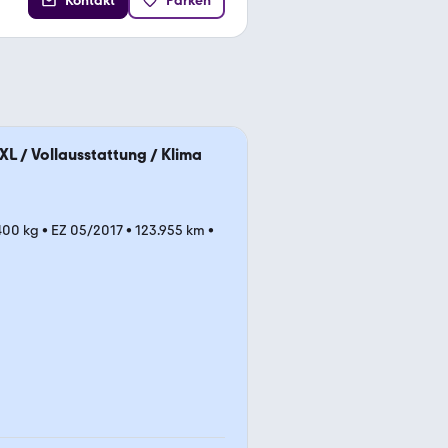
Kontakt
Parken
 XL / Vollausstattung / Klima
.400 kg
•
EZ 05/2017
•
123.955 km
•