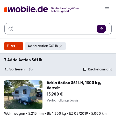
Filter
Adria action 361 lh
7 Adria Action 361 lh
Sortieren
Kachelansicht
Adria Action 361 LH, 1300 kg,
Vorzelt
15.900 €
Verhandlungsbasis
Wohnwagen
•
5.213 mm
•
Bis 1.300 kg
•
EZ 05/2019
•
5.000 km