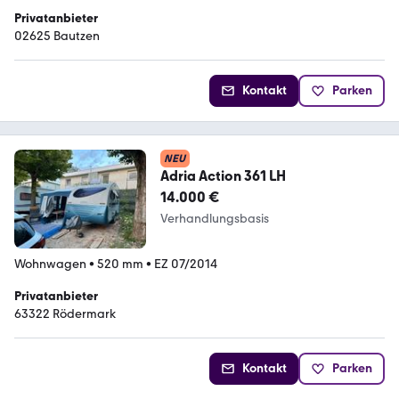
Privatanbieter
02625 Bautzen
Kontakt
Parken
NEU
Adria Action 361 LH
14.000 €
Verhandlungsbasis
Wohnwagen
•
520 mm
•
EZ 07/2014
Privatanbieter
63322 Rödermark
Kontakt
Parken