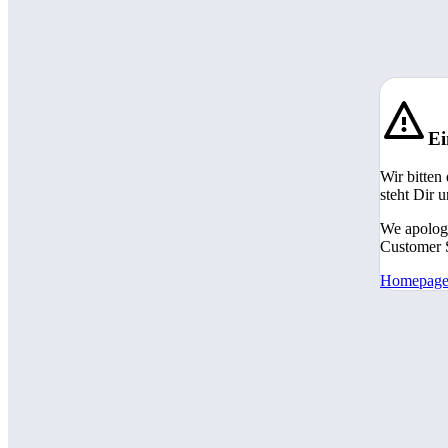
Ei
Wir bitten
steht Dir 
We apologi
Customer S
Homepag