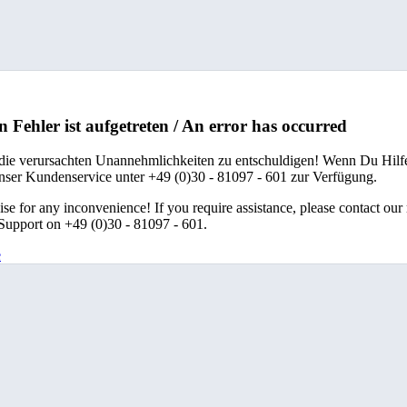
n Fehler ist aufgetreten / An error has occurred
 die verursachten Unannehmlichkeiten zu entschuldigen! Wenn Du Hilfe
unser Kundenservice unter +49 (0)30 - 81097 - 601 zur Verfügung.
se for any inconvenience! If you require assistance, please contact our
upport on +49 (0)30 - 81097 - 601.
e