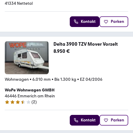
41334 Nettetal
Kontakt
Parken
Delta 3900 TZV Mover Vorzelt
8.950 €
Wohnwagen
•
6.010 mm
•
Bis 1.300 kg
•
EZ 04/2006
WoPe Wohnwagen GMBH
46446 Emmerich am Rhein
(
2
)
3.7 Sterne
Kontakt
Parken