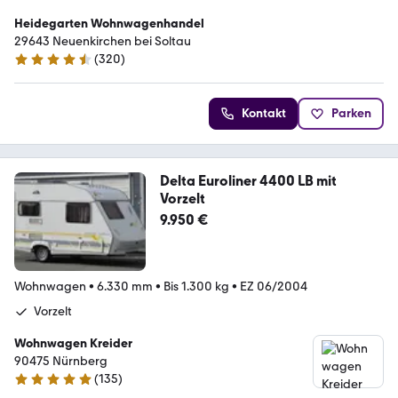
Heidegarten Wohnwagenhandel
29643 Neuenkirchen bei Soltau
(
320
)
4.6 Sterne
Kontakt
Parken
Delta Euroliner 4400 LB mit
Vorzelt
9.950 €
Wohnwagen
•
6.330 mm
•
Bis 1.300 kg
•
EZ 06/2004
Vorzelt
Wohnwagen Kreider
90475 Nürnberg
(
135
)
5 Sterne