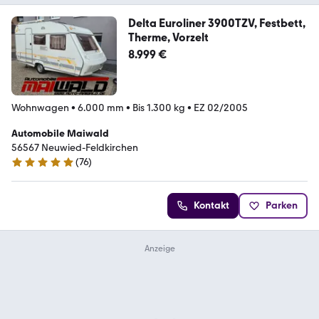
Delta Euroliner 3900TZV, Festbett,
Therme, Vorzelt
8.999 €
Wohnwagen
•
6.000 mm
•
Bis 1.300 kg
•
EZ 02/2005
Automobile Maiwald
56567 Neuwied-Feldkirchen
(
76
)
5 Sterne
Kontakt
Parken