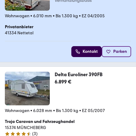
Verhandlungsbasis
Wohnwagen
•
6.010 mm
•
Bis 1.300 kg
•
EZ 04/2005
Privatanbieter
41334 Nettetal
Kontakt
Parken
Delta Euroliner 390FB
6.899 €
Wohnwagen
•
6.028 mm
•
Bis 1.300 kg
•
EZ 05/2007
Troja Caravan und Fahrzeughandel
15374 MÜNCHEBERG
(
3
)