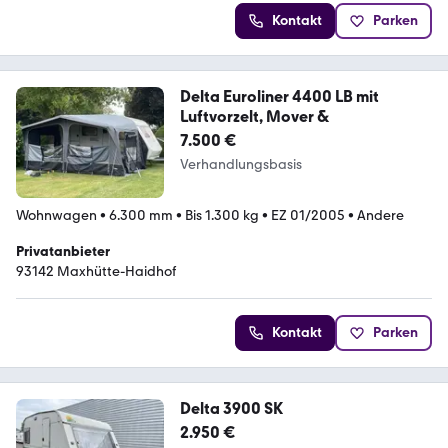
Kontakt
Parken
Delta Euroliner 4400 LB mit
Luftvorzelt, Mover &
7.500 €
Verhandlungsbasis
Wohnwagen
•
6.300 mm
•
Bis 1.300 kg
•
EZ 01/2005
•
Andere
Privatanbieter
93142 Maxhütte-Haidhof
Kontakt
Parken
Delta 3900 SK
2.950 €