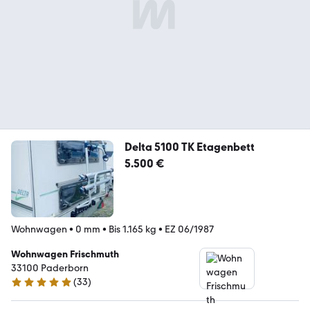
Delta 5100 TK Etagenbett
5.500 €
Wohnwagen
•
0 mm
•
Bis 1.165 kg
•
EZ 06/1987
Wohnwagen Frischmuth
33100 Paderborn
(
33
)
4.8 Sterne