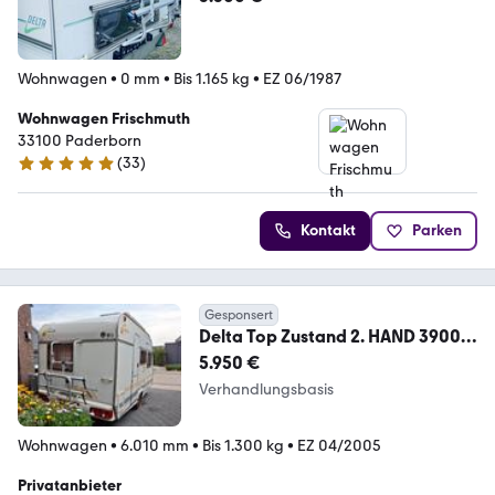
Wohnwagen
•
0 mm
•
Bis 1.165 kg
•
EZ 06/1987
Wohnwagen Frischmuth
33100 Paderborn
(
33
)
4.8 Sterne
Kontakt
Parken
Gesponsert
Delta Top Zustand 2. HAND 3900
TVZ Euroliner
5.950 €
Verhandlungsbasis
Wohnwagen
•
6.010 mm
•
Bis 1.300 kg
•
EZ 04/2005
Privatanbieter