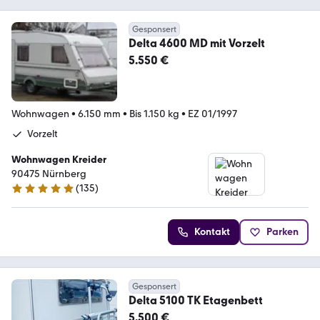
Gesponsert
Delta 4600 MD mit Vorzelt
5.550 €
Wohnwagen
•
6.150 mm
•
Bis 1.150 kg
•
EZ 01/1997
Vorzelt
Wohnwagen Kreider
90475 Nürnberg
(
135
)
5 Sterne
Kontakt
Parken
Gesponsert
Delta 5100 TK Etagenbett
5.500 €