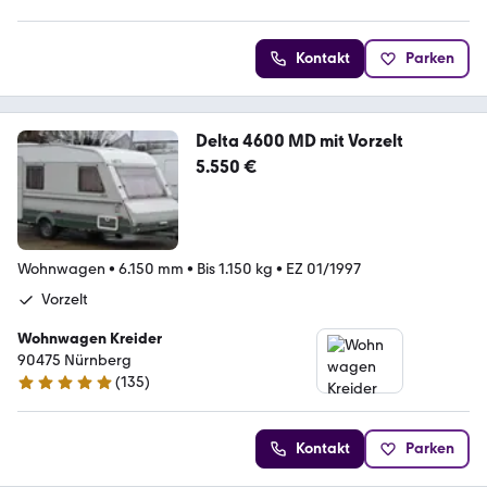
4.3 Sterne
Kontakt
Parken
Delta 4600 MD mit Vorzelt
5.550 €
Wohnwagen
•
6.150 mm
•
Bis 1.150 kg
•
EZ 01/1997
Vorzelt
Wohnwagen Kreider
90475 Nürnberg
(
135
)
5 Sterne
Kontakt
Parken