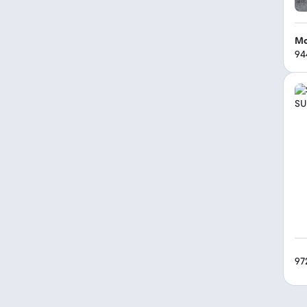
M
94
97