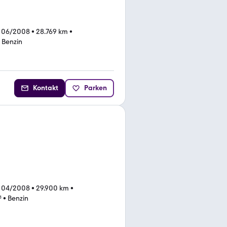
 06/2008
•
28.769 km
•
•
Benzin
Kontakt
Parken
 04/2008
•
29.900 km
•
³
•
Benzin