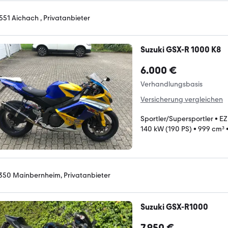
551 Aichach , Privatanbieter
Suzuki GSX-R 1000 K8
6.000 €
Verhandlungsbasis
Versicherung vergleichen
Sportler/Supersportler
•
EZ
140 kW (190 PS)
•
999 cm³
350 Mainbernheim, Privatanbieter
Suzuki GSX-R1000
7.950 €