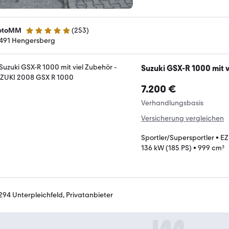
otoMM
(
253
)
4.8 Sterne
491 Hengersberg
Suzuki GSX-R 1000 mit 
7.200 €
Verhandlungsbasis
Versicherung vergleichen
Sportler/Supersportler
•
EZ
136 kW (185 PS)
•
999 cm³
294 Unterpleichfeld, Privatanbieter