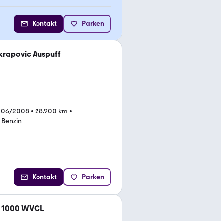
Kontakt
Parken
krapovic Auspuff
 06/2008
•
28.900 km
•
•
Benzin
Kontakt
Parken
R 1000 WVCL