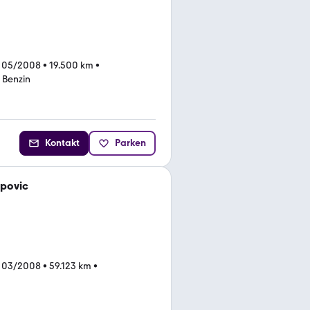
 05/2008
•
19.500 km
•
•
Benzin
Kontakt
Parken
apovic
 03/2008
•
59.123 km
•