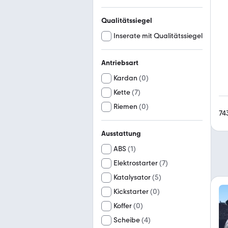
Qualitätssiegel
Inserate mit Qualitätssiegel
Antriebsart
Kardan
(
0
)
Kette
(
7
)
Riemen
(
0
)
74
Ausstattung
ABS
(
1
)
Elektrostarter
(
7
)
Katalysator
(
5
)
Kickstarter
(
0
)
Koffer
(
0
)
Scheibe
(
4
)