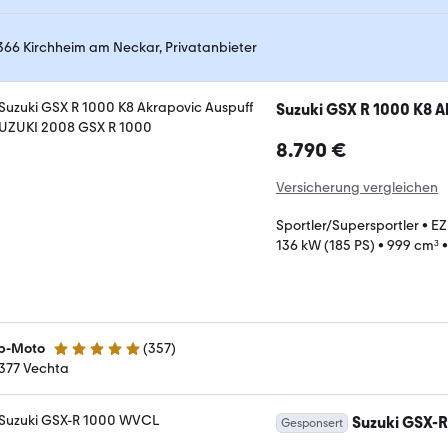
366 Kirchheim am Neckar, Privatanbieter
Suzuki GSX R 1000 K8 A
8.790 €
Versicherung vergleichen
Sportler/Supersportler
•
EZ
136 kW (185 PS)
•
999 cm³
p-Moto
(
357
)
4.8 Sterne
377 Vechta
Suzuki GSX-
Gesponsert