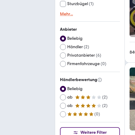
Sturzbügel
(
1
)
Mehr
...
Anbieter
Beliebig
Händler
(
2
)
84
Privatanbieter
(
6
)
Firmenfahrzeuge
(
0
)
Händlerbewertung
Beliebig
ab
(
2
)
3 Sterne
ab
(
2
)
4 Sterne
(
0
)
ab
5 Sterne
Weitere Filter