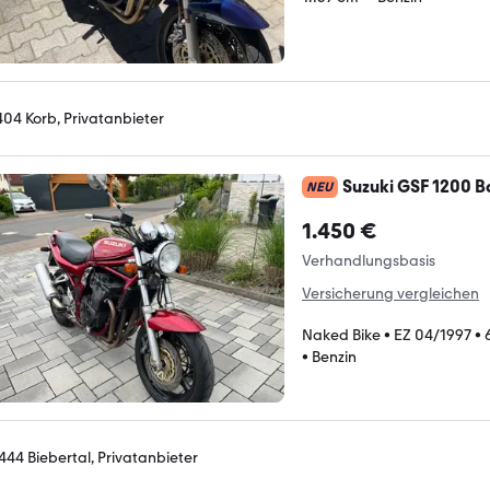
404 Korb, Privatanbieter
Suzuki GSF 1200 B
NEU
1.450 €
Verhandlungsbasis
Versicherung vergleichen
Naked Bike
•
EZ 04/1997
•
•
Benzin
444 Biebertal, Privatanbieter