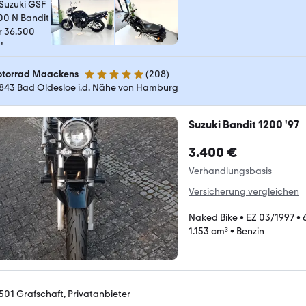
torrad Maackens
(
208
)
5 Sterne
843 Bad Oldesloe i.d. Nähe von Hamburg
Suzuki Bandit 1200 '97
3.400 €
Verhandlungsbasis
Versicherung vergleichen
Naked Bike
•
EZ 03/1997
•
1.153 cm³
•
Benzin
501 Grafschaft, Privatanbieter