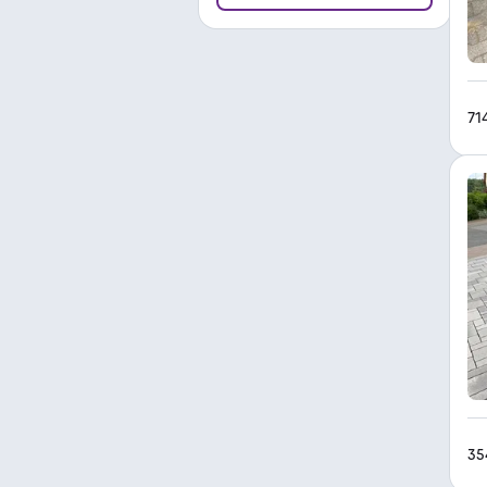
71
35