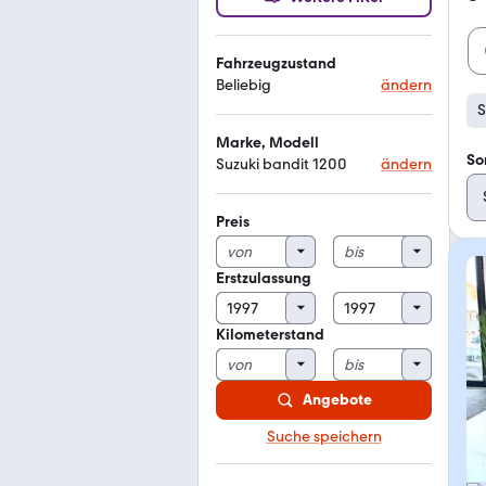
Fahrzeugzustand
Beliebig
ändern
S
Marke, Modell
So
Suzuki bandit 1200
ändern
Preis
Erstzulassung
Kilometerstand
Angebote
Suche speichern