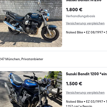
1.800 €
Verhandlungsbasis
Versicherung vergleichen
Naked Bike
•
EZ 08/1997
•
247 München, Privatanbieter
Suzuki Bandit 1200 *ei
1.500 €
Versicherung vergleichen
Naked Bike
•
EZ 03/1997
•
1.157 cm³
•
Benzin