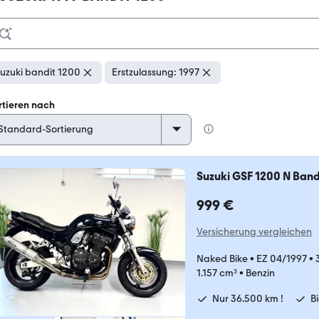
uzuki bandit 1200
Erstzulassung: 1997
rtieren nach
Suzuki GSF 1200 N Band
999 €
Versicherung vergleichen
Naked Bike
•
EZ 04/1997
•
1.157 cm³
•
Benzin
Nur 36.500 km !
B