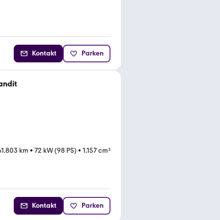
Kontakt
Parken
andit
61.803 km
•
72 kW (98 PS)
•
1.157 cm³
Kontakt
Parken