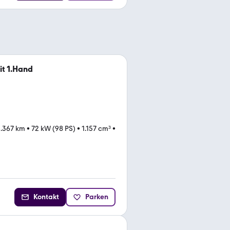
it 1.Hand
.367 km
•
72 kW (98 PS)
•
1.157 cm³
•
Kontakt
Parken