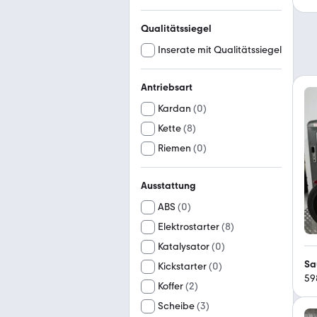
Qualitätssiegel
Inserate mit Qualitätssiegel
Antriebsart
Kardan
(
0
)
Kette
(
8
)
Riemen
(
0
)
Ausstattung
ABS
(
0
)
Elektrostarter
(
8
)
Katalysator
(
0
)
Sa
Kickstarter
(
0
)
59
Koffer
(
2
)
Scheibe
(
3
)