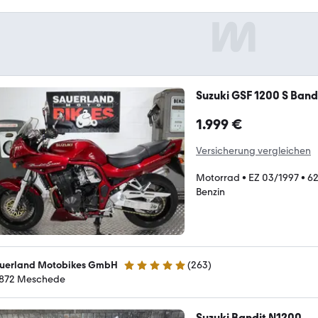
Suzuki GSF 1200 S Band
1.999 €
Versicherung vergleichen
Motorrad
•
EZ 03/1997
•
62
Benzin
uerland Motobikes GmbH
(
263
)
4.8 Sterne
872 Meschede
Suzuki Bandit N1200