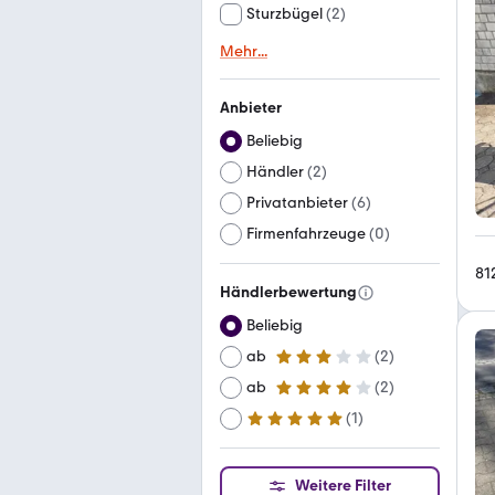
Sturzbügel
(
2
)
Mehr
...
Anbieter
Beliebig
Händler
(
2
)
Privatanbieter
(
6
)
Firmenfahrzeuge
(
0
)
81
Händlerbewertung
Beliebig
ab
(
2
)
3 Sterne
ab
(
2
)
4 Sterne
(
1
)
ab
5 Sterne
Weitere Filter