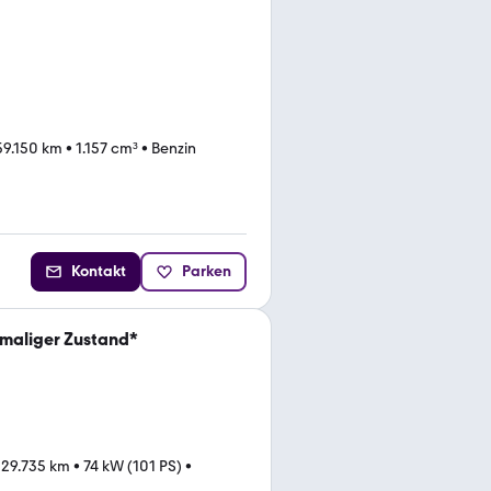
59.150 km
•
1.157 cm³
•
Benzin
Kontakt
Parken
nmaliger Zustand*
129.735 km
•
74 kW (101 PS)
•