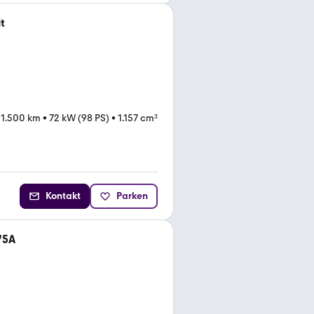
t
51.500 km
•
72 kW (98 PS)
•
1.157 cm³
Kontakt
Parken
75A