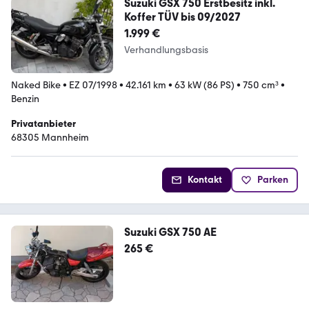
Suzuki GSX 750 Erstbesitz inkl.
Koffer TÜV bis 09/2027
1.999 €
Verhandlungsbasis
Naked Bike
•
EZ 07/1998
•
42.161 km
•
63 kW (86 PS)
•
750 cm³
•
Benzin
Privatanbieter
68305 Mannheim
Kontakt
Parken
Suzuki GSX 750 AE
265 €