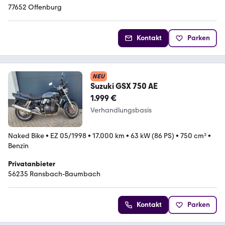
77652 Offenburg
Kontakt
Parken
NEU
Suzuki GSX 750 AE
1.999 €
Verhandlungsbasis
Naked Bike
•
EZ 05/1998
•
17.000 km
•
63 kW (86 PS)
•
750 cm³
•
Benzin
Privatanbieter
56235 Ransbach-Baumbach
Kontakt
Parken