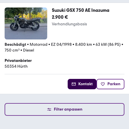
Suzuki GSX 750 AE Inazuma
2.900 €
Verhandlungsbasis
Beschädigt
•
Motorrad
•
EZ 04/1998
•
8.400 km
•
63 kW (86 PS)
•
750 cm³
•
Diesel
Privatanbieter
50354 Hürth
Kontakt
Parken
Filter anpassen