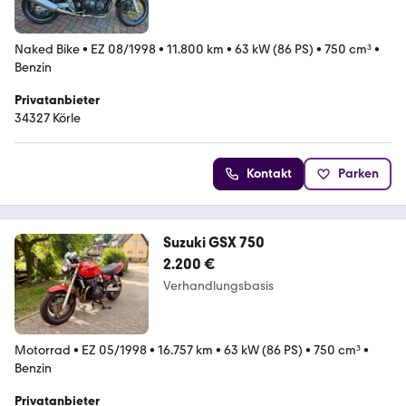
Naked Bike
•
EZ 08/1998
•
11.800 km
•
63 kW (86 PS)
•
750 cm³
•
Benzin
Privatanbieter
34327 Körle
Kontakt
Parken
Suzuki GSX 750
2.200 €
Verhandlungsbasis
Motorrad
•
EZ 05/1998
•
16.757 km
•
63 kW (86 PS)
•
750 cm³
•
Benzin
Privatanbieter