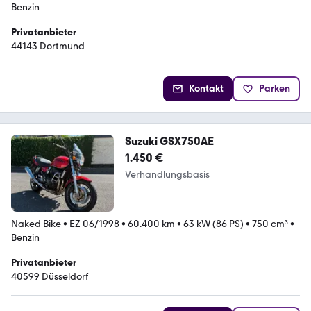
Benzin
Privatanbieter
44143 Dortmund
Kontakt
Parken
Suzuki GSX750AE
1.450 €
Verhandlungsbasis
Naked Bike
•
EZ 06/1998
•
60.400 km
•
63 kW (86 PS)
•
750 cm³
•
Benzin
Privatanbieter
40599 Düsseldorf