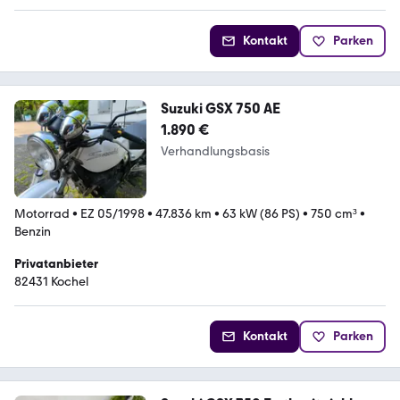
Kontakt
Parken
Suzuki GSX 750 AE
1.890 €
Verhandlungsbasis
Motorrad
•
EZ 05/1998
•
47.836 km
•
63 kW (86 PS)
•
750 cm³
•
Benzin
Privatanbieter
82431 Kochel
Kontakt
Parken