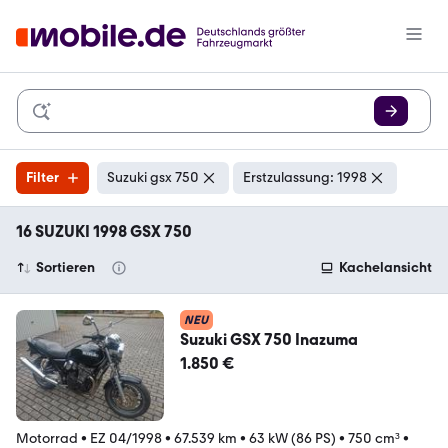
Filter
Suzuki gsx 750
Erstzulassung: 1998
16 SUZUKI 1998 GSX 750
Sortieren
Kachelansicht
NEU
Suzuki GSX 750 Inazuma
1.850 €
Motorrad
•
EZ 04/1998
•
67.539 km
•
63 kW (86 PS)
•
750 cm³
•