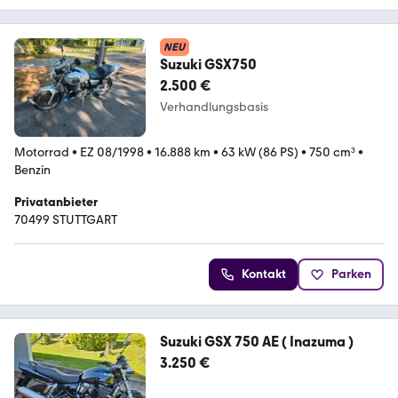
NEU
Suzuki GSX750
2.500 €
Verhandlungsbasis
Motorrad
•
EZ 08/1998
•
16.888 km
•
63 kW (86 PS)
•
750 cm³
•
Benzin
Privatanbieter
70499 STUTTGART
Kontakt
Parken
Suzuki GSX 750 AE ( Inazuma )
3.250 €