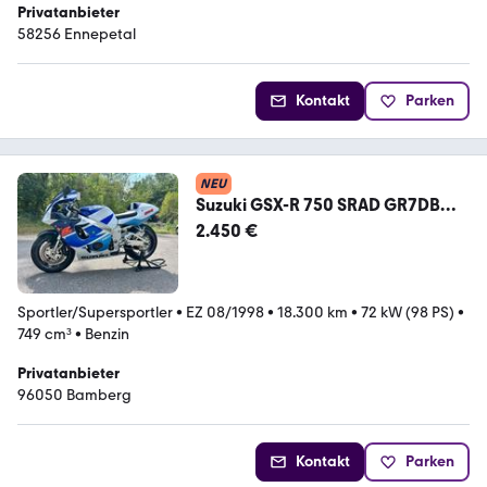
Privatanbieter
58256 Ennepetal
Kontakt
Parken
NEU
Suzuki GSX-R 750 SRAD GR7DB
Einspritzer 18300km HU07/28
2.450 €
Sportler/Supersportler
•
EZ 08/1998
•
18.300 km
•
72 kW (98 PS)
•
749 cm³
•
Benzin
Privatanbieter
96050 Bamberg
Kontakt
Parken