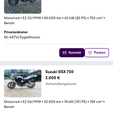
Motorrad
•
EZ 05/1998
•
40.000 km
•
60 kW (82 PS)
•
750 cm³
•
Benzin
Privatanbieter
NL-6471xl Eygelshoven
Kontakt
Parken
Suzuki GSX 750
2.000 €
Verhandlungsbasis
Motorrad
•
EZ 06/1998
•
32.000 km
•
74 kW (101 PS)
•
749 cm³
•
Benzin