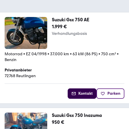
Suzuki Gsx 750 AE
1.999 €
Verhandlungsbasis
Motorrad
•
EZ 04/1998
•
37.000 km
•
63 kW (86 PS)
•
750 cm³
•
Benzin
Privatanbieter
72768 Reutlingen
Kontakt
Parken
Suzuki Gsx 750 Inazuma
950 €