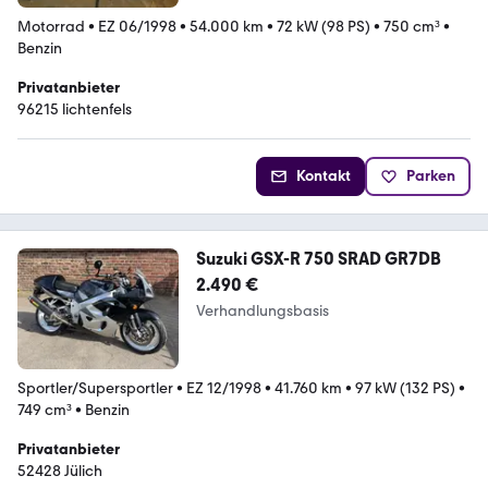
Motorrad
•
EZ 06/1998
•
54.000 km
•
72 kW (98 PS)
•
750 cm³
•
Benzin
Privatanbieter
96215 lichtenfels
Kontakt
Parken
Suzuki GSX-R 750 SRAD GR7DB
2.490 €
Verhandlungsbasis
Sportler/Supersportler
•
EZ 12/1998
•
41.760 km
•
97 kW (132 PS)
•
749 cm³
•
Benzin
Privatanbieter
52428 Jülich