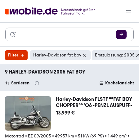
Filter
Harley-Davidson fat boy
Erstzulassung: 2005
9 HARLEY-DAVIDSON 2005 FAT BOY
Sortieren
Kachelansicht
Harley-Davidson FLSTF °°FAT BOY
CHOPPER°° 'O6 -PENZL AUSPUFF-
13.999 €
Motorrad
•
EZ 09/2005
•
49.957 km
•
51 kW (69 PS)
•
1.449 cm³
•