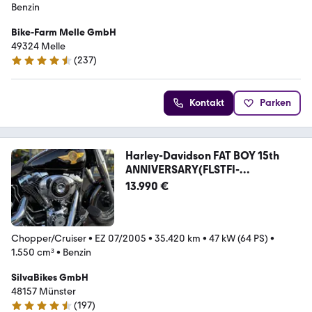
Benzin
Bike-Farm Melle GmbH
49324 Melle
(
237
)
4.4 Sterne
Kontakt
Parken
Harley-Davidson FAT BOY 15th
ANNIVERSARY(FLSTFI-
ANN)TC95*LIMITIE
13.990 €
Chopper/Cruiser
•
EZ 07/2005
•
35.420 km
•
47 kW (64 PS)
•
1.550 cm³
•
Benzin
SilvaBikes GmbH
48157 Münster
(
197
)
4.5 Sterne