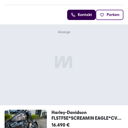
Kontakt
Parken
Harley-Davidson
FLSTFSE*SCREAMIN EAGLE*CVO
FAT BOY*EXTREM SELTEN
16.490 €