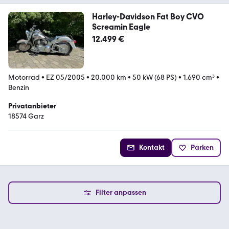
Harley-Davidson Fat Boy CVO
Screamin Eagle
12.499 €
Motorrad
•
EZ 05/2005
•
20.000 km
•
50 kW (68 PS)
•
1.690 cm³
•
Benzin
Privatanbieter
18574 Garz
Kontakt
Parken
Filter anpassen