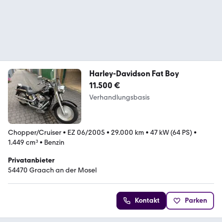
Harley-Davidson Fat Boy
11.500 €
Verhandlungsbasis
Chopper/Cruiser
•
EZ 06/2005
•
29.000 km
•
47 kW (64 PS)
•
1.449 cm³
•
Benzin
Privatanbieter
54470 Graach an der Mosel
Kontakt
Parken