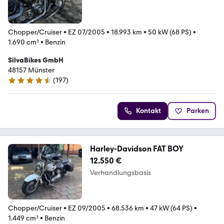
Chopper/Cruiser
•
EZ 07/2005
•
18.993 km
•
50 kW (68 PS)
•
1.690 cm³
•
Benzin
SilvaBikes GmbH
48157 Münster
(
197
)
4.5 Sterne
Kontakt
Parken
Harley-Davidson FAT BOY
12.550 €
Verhandlungsbasis
Chopper/Cruiser
•
EZ 09/2005
•
68.536 km
•
47 kW (64 PS)
•
1.449 cm³
•
Benzin