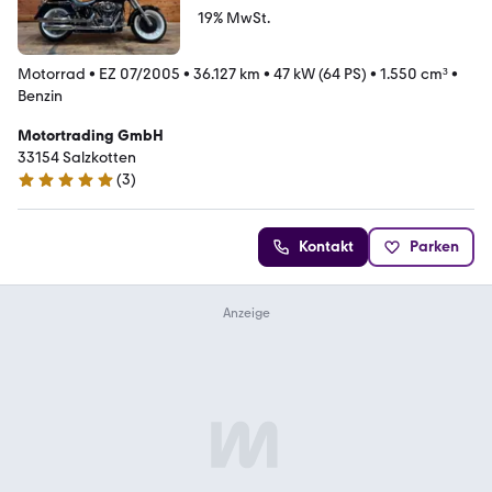
19% MwSt.
Motorrad
•
EZ 07/2005
•
36.127 km
•
47 kW (64 PS)
•
1.550 cm³
•
Benzin
Motortrading GmbH
33154 Salzkotten
(
3
)
5 Sterne
Kontakt
Parken