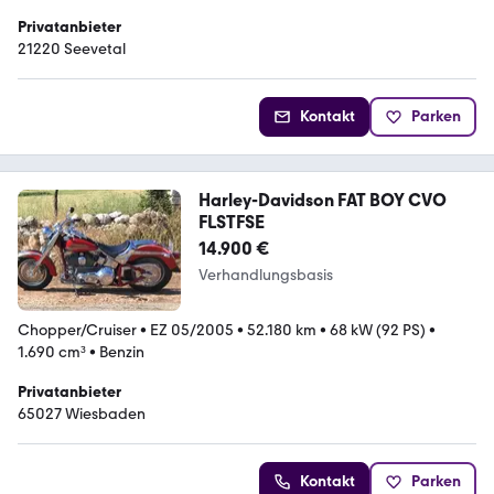
Privatanbieter
21220 Seevetal
Kontakt
Parken
Harley-Davidson FAT BOY CVO
FLSTFSE
14.900 €
Verhandlungsbasis
Chopper/Cruiser
•
EZ 05/2005
•
52.180 km
•
68 kW (92 PS)
•
1.690 cm³
•
Benzin
Privatanbieter
65027 Wiesbaden
Kontakt
Parken