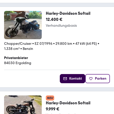
Harley-Davidson Softail
12.400 €
Verhandlungsbasis
Chopper/Cruiser
•
EZ 07/1996
•
29.800 km
•
47 kW (64 PS)
•
1.338 cm³
•
Benzin
Privatanbieter
84030 Ergolding
Kontakt
Parken
NEU
Harley-Davidson Softail
9.999 €