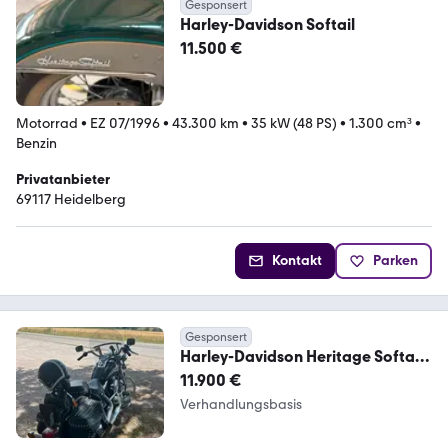
Gesponsert
Harley-Davidson Softail
11.500 €
Motorrad
•
EZ 07/1996
•
43.300 km
•
35 kW (48 PS)
•
1.300 cm³
•
Benzin
Privatanbieter
69117 Heidelberg
Kontakt
Parken
Gesponsert
Harley-Davidson Heritage Softail
Classic
11.900 €
Verhandlungsbasis