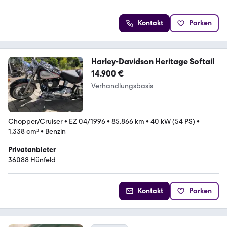
Kontakt
Parken
Harley-Davidson Heritage Softail
14.900 €
Verhandlungsbasis
Chopper/Cruiser
•
EZ 04/1996
•
85.866 km
•
40 kW (54 PS)
•
1.338 cm³
•
Benzin
Privatanbieter
36088 Hünfeld
Kontakt
Parken