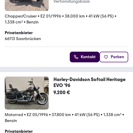
Verhandlungsbasis
Chopper/Cruiser
•
EZ 01/1996
•
38.000 km
•
41 kW (56 PS)
•
1.338 cm³
•
Benzin
Privatanbieter
66113 Saarbrücken
Kontakt
Parken
Harley-Davidson Softail Heritage
EVO '96
9.200 €
Motorrad
•
EZ 05/1996
•
37.800 km
•
41 kW (56 PS)
•
1.338 cm³
•
Benzin
Privatanbieter