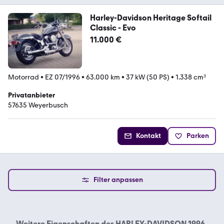
Harley-Davidson Heritage Softail
Classic - Evo
11.000 €
Motorrad
•
EZ 07/1996
•
63.000 km
•
37 kW (50 PS)
•
1.338 cm³
Privatanbieter
57635 Weyerbusch
Kontakt
Parken
Filter anpassen
Weitere Eigenschaften des
HARLEY-DAVIDSON 1996