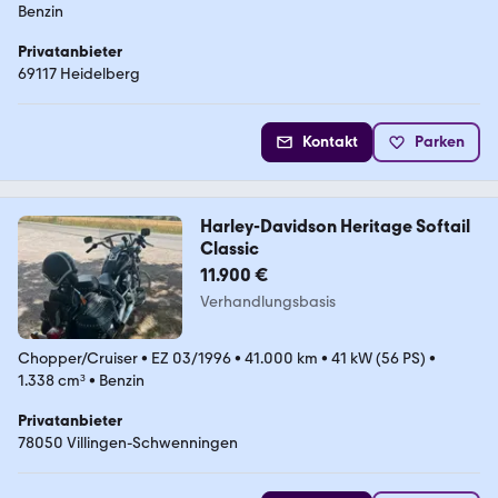
Benzin
Privatanbieter
69117 Heidelberg
Kontakt
Parken
Harley-Davidson Heritage Softail
Classic
11.900 €
Verhandlungsbasis
Chopper/Cruiser
•
EZ 03/1996
•
41.000 km
•
41 kW (56 PS)
•
1.338 cm³
•
Benzin
Privatanbieter
78050 Villingen-Schwenningen