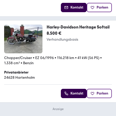
Kontakt
Parken
Harley-Davidson Heritage Softail
8.500 €
Verhandlungsbasis
Chopper/Cruiser
•
EZ 06/1996
•
116.218 km
•
41 kW (56 PS)
•
1.338 cm³
•
Benzin
Privatanbieter
24628 Hartenholm
Kontakt
Parken