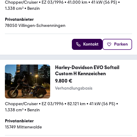
Chopper/Cruiser
•
EZ 03/1996
•
41.000 km
•
41 kW (56 PS)
•
1.338 cm³
•
Benzin
Privatanbieter
78050 Villingen-Schwenningen
Kontakt
Parken
Harley-Davidson EVO Softail
Custom H Kennzeichen
9.800 €
Verhandlungsbasis
Chopper/Cruiser
•
EZ 03/1996
•
82.121 km
•
41 kW (56 PS)
•
1.338 cm³
•
Benzin
Privatanbieter
15749 Mittenwalde