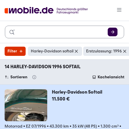
Filter
Harley-Davidson softail
Erstzulassung: 1996
14 HARLEY-DAVIDSON 1996 SOFTAIL
Sortieren
Kachelansicht
Harley-Davidson Softail
11.500 €
Motorrad
•
EZ 07/1996
•
43.300 km
•
35 kW (48 PS)
•
1.300 cm³
•