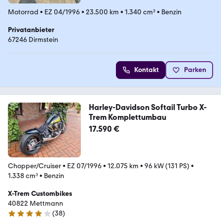
Motorrad
•
EZ 04/1996
•
23.500 km
•
1.340 cm³
•
Benzin
Privatanbieter
67246 Dirmstein
Kontakt
Parken
Harley-Davidson Softail Turbo X-
Trem Komplettumbau
17.590 €
Chopper/Cruiser
•
EZ 07/1996
•
12.075 km
•
96 kW (131 PS)
•
1.338 cm³
•
Benzin
X-Trem Custombikes
40822 Mettmann
(
38
)
4 Sterne