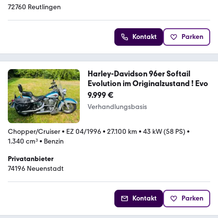
72760 Reutlingen
Kontakt
Parken
Harley-Davidson 96er Softail
Evolution im Originalzustand ! Evo
9.999 €
Verhandlungsbasis
Chopper/Cruiser
•
EZ 04/1996
•
27.100 km
•
43 kW (58 PS)
•
1.340 cm³
•
Benzin
Privatanbieter
74196 Neuenstadt
Kontakt
Parken