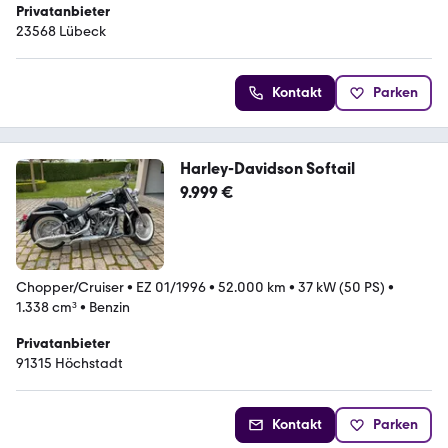
Privatanbieter
23568 Lübeck
Kontakt
Parken
Harley-Davidson Softail
9.999 €
Chopper/Cruiser
•
EZ 01/1996
•
52.000 km
•
37 kW (50 PS)
•
1.338 cm³
•
Benzin
Privatanbieter
91315 Höchstadt
Kontakt
Parken