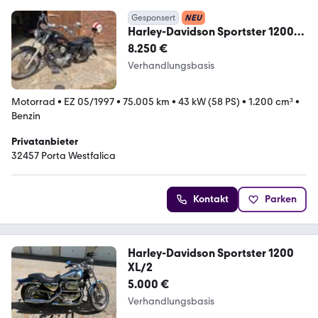
Gesponsert
NEU
Harley-Davidson Sportster 1200
Custom, Tüv neu, Viele Umbauten
8.250 €
Verhandlungsbasis
Motorrad
•
EZ 05/1997
•
75.005 km
•
43 kW (58 PS)
•
1.200 cm³
•
Benzin
Privatanbieter
32457 Porta Westfalica
Kontakt
Parken
Harley-Davidson Sportster 1200
XL/2
5.000 €
Verhandlungsbasis