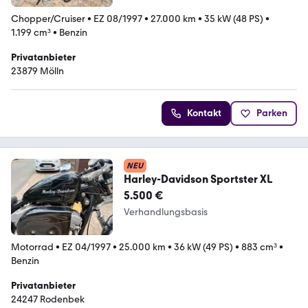
Chopper/Cruiser
•
EZ 08/1997
•
27.000 km
•
35 kW (48 PS)
•
1.199 cm³
•
Benzin
Privatanbieter
23879 Mölln
Kontakt
Parken
NEU
Harley-Davidson Sportster XL
5.500 €
Verhandlungsbasis
Motorrad
•
EZ 04/1997
•
25.000 km
•
36 kW (49 PS)
•
883 cm³
•
Benzin
Privatanbieter
24247 Rodenbek