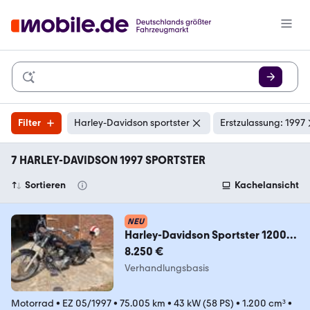
Filter
Harley-Davidson sportster
Erstzulassung: 1997
7 HARLEY-DAVIDSON 1997 SPORTSTER
Sortieren
Kachelansicht
NEU
Harley-Davidson Sportster 1200
Custom, Tüv neu, Viele Umbauten
8.250 €
Verhandlungsbasis
Motorrad
•
EZ 05/1997
•
75.005 km
•
43 kW (58 PS)
•
1.200 cm³
•