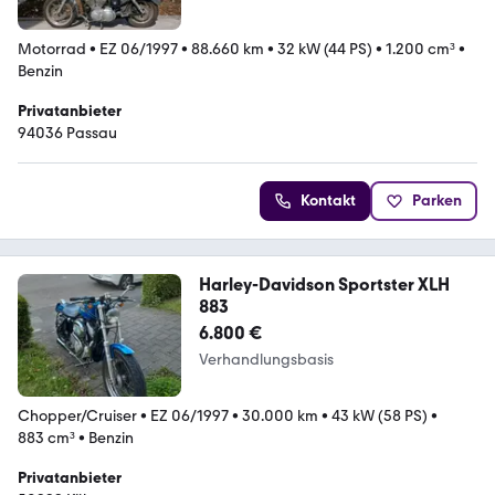
Motorrad
•
EZ 06/1997
•
88.660 km
•
32 kW (44 PS)
•
1.200 cm³
•
Benzin
Privatanbieter
94036 Passau
Kontakt
Parken
Harley-Davidson Sportster XLH
883
6.800 €
Verhandlungsbasis
Chopper/Cruiser
•
EZ 06/1997
•
30.000 km
•
43 kW (58 PS)
•
883 cm³
•
Benzin
Privatanbieter