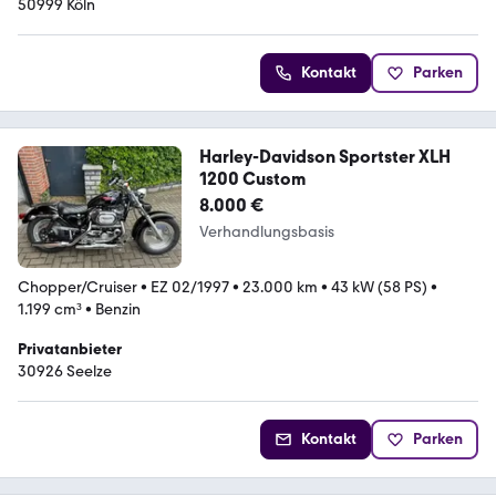
50999 Köln
Kontakt
Parken
Harley-Davidson Sportster XLH
1200 Custom
8.000 €
Verhandlungsbasis
Chopper/Cruiser
•
EZ 02/1997
•
23.000 km
•
43 kW (58 PS)
•
1.199 cm³
•
Benzin
Privatanbieter
30926 Seelze
Kontakt
Parken