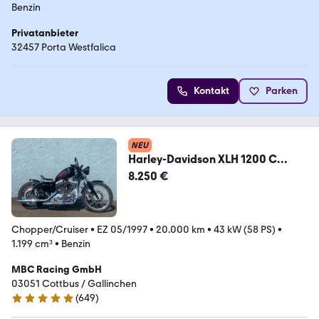
Benzin
Privatanbieter
32457 Porta Westfalica
Kontakt
Parken
NEU
Harley-Davidson XLH 1200 C
SPORTSTER UMBAU RSD
8.250 €
LUFTFILTER
Chopper/Cruiser
•
EZ 05/1997
•
20.000 km
•
43 kW (58 PS)
•
1.199 cm³
•
Benzin
MBC Racing GmbH
03051 Cottbus / Gallinchen
(
649
)
4.8 Sterne