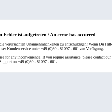
n Fehler ist aufgetreten / An error has occurred
 die verursachten Unannehmlichkeiten zu entschuldigen! Wenn Du Hilfe
unser Kundenservice unter +49 (0)30 - 81097 - 601 zur Verfügung.
se for any inconvenience! If you require assistance, please contact our
upport on +49 (0)30 - 81097 - 601.
e