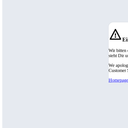
Ei
Wir bitten
steht Dir 
We apologi
Customer S
Homepag