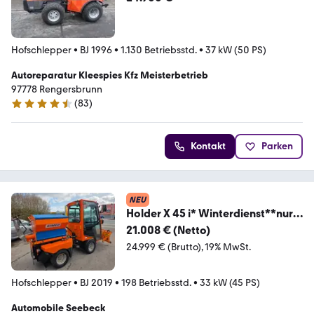
Hofschlepper
•
BJ 1996
•
1.130 Betriebsstd.
•
37 kW (50 PS)
Autoreparatur Kleespies Kfz Meisterbetrieb
97778 Rengersbrunn
(
83
)
4.6 Sterne
Kontakt
Parken
NEU
Holder X 45 i* Winterdienst**nur
198 Std.
21.008 € (Netto)
24.999 € (Brutto)
19% MwSt.
Hofschlepper
•
BJ 2019
•
198 Betriebsstd.
•
33 kW (45 PS)
Automobile Seebeck