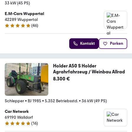
33 kW (45 PS)
E.M-Cars Wuppertal
42289 Wuppertal
(
46
)
4.9 Sterne
Kontakt
Parken
Holder A50 S Holder
Agrahrfahrzeug / Weinbau Allrad
8.300 €
Schlepper
•
BJ 1985
•
5.352 Betriebsstd.
•
36 kW (49 PS)
Car Network
69190 Walldorf
(
16
)
5 Sterne