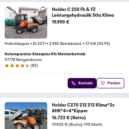
Holder C 250 Fh & FZ
Leistungshydraulik Sthz Klima
19.990 €
Hofschlepper
•
BJ 2011
•
2.980 Betriebsstd.
•
37 kW (50 PS)
Autoreparatur Kleespies Kfz Meisterbetrieb
97778 Rengersbrunn
(
83
)
4.6 Sterne
Kontakt
Parken
Holder C270 212 213 Klima*2x
AHK*4x4*Kipper
16.723 € (Netto)
19.900 € (Brutto)
19% MwSt.