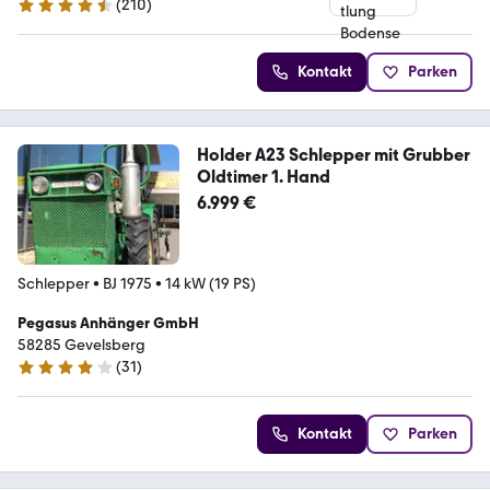
(
210
)
4.5 Sterne
Kontakt
Parken
Holder A23 Schlepper mit Grubber
Oldtimer 1. Hand
6.999 €
Schlepper
•
BJ 1975
•
14 kW (19 PS)
Pegasus Anhänger GmbH
58285 Gevelsberg
(
31
)
3.8 Sterne
Kontakt
Parken