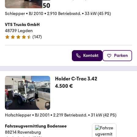
Schlepper
•
BJ 2010
•
2.910 Betriebsstd.
•
33 kW (45 PS)
VTS Trucks GmbH
48739 Legden
(
147
)
4.6 Sterne
Kontakt
Parken
Holder C-Trac 3.42
4.500 €
Hofschlepper
•
BJ 2001
•
2.219 Betriebsstd.
•
31 kW (42 PS)
Fahrzeugvermittlung Bodensee
88214 Ravensburg