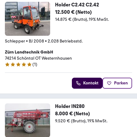
Holder C2.42 C2.42
12.500 € (Netto)
14.875 € (Brutto)
19% MwSt.
Schlepper
•
BJ 2008
•
2.028 Betriebsstd.
Zürn Landtechnik GmbH
74214 Schöntal OT Westernhausen
(
1
)
5 Sterne
Kontakt
Parken
Holder IN280
8.000 € (Netto)
9.520 € (Brutto)
19% MwSt.