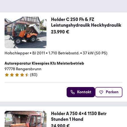
Holder C 250 Fh & FZ
Leistungshydraulik Heckhydraulik
23.990 €
Hofschlepper
•
BJ 2011
•
1.710 Betriebsstd.
•
37 kW (50 PS)
Autoreparatur Kleespies Kfz Meisterbetrieb
97778 Rengersbrunn
(
83
)
4.6 Sterne
Kontakt
Parken
Holder A 750 4x4 1130 Betr
Stunden 1 Hand
24.900 €