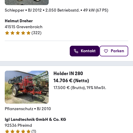
Schlepper
•
BJ 2012
•
2.050 Betriebsstd.
•
49 kW (67 PS)
Helmut Dreher
41515 Grevenbroich
(
322
)
4.9 Sterne
Kontakt
Parken
Holder IN 280
14.706 € (Netto)
17.500 € (Brutto)
19% MwSt.
Pflanzenschutz
•
BJ 2010
Igl Landtechnik GmbH & Co. KG
92536 Pfreimd
(
1
)