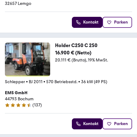
32657 Lemgo
Kontakt
Parken
Holder C250 C 250
16.900 € (Netto)
20.111 € (Brutto)
19% MwSt.
Schlepper
•
BJ 2011
•
570 Betriebsstd.
•
36 kW (49 PS)
EMS GmbH
44793 Bochum
(
137
)
4.6 Sterne
Kontakt
Parken