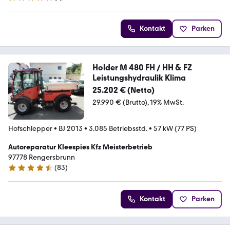
5 Sterne
Kontakt
Parken
Holder M 480 FH / HH & FZ
Leistungshydraulik Klima
25.202 € (Netto)
29.990 € (Brutto)
19% MwSt.
Hofschlepper
•
BJ 2013
•
3.085 Betriebsstd.
•
57 kW (77 PS)
Autoreparatur Kleespies Kfz Meisterbetrieb
97778 Rengersbrunn
(
83
)
4.6 Sterne
Kontakt
Parken