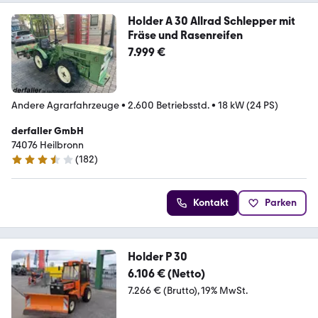
Holder A 30 Allrad Schlepper mit
Fräse und Rasenreifen
7.999 €
Andere Agrarfahrzeuge
•
2.600 Betriebsstd.
•
18 kW (24 PS)
derfaller GmbH
74076 Heilbronn
(
182
)
3.7 Sterne
Kontakt
Parken
Holder P 30
6.106 € (Netto)
7.266 € (Brutto)
19% MwSt.