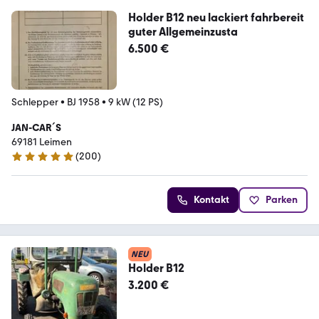
Holder B12 neu lackiert fahrbereit
guter Allgemeinzusta
6.500 €
Schlepper
•
BJ 1958
•
9 kW (12 PS)
JAN-CAR´S
69181 Leimen
(
200
)
5 Sterne
Kontakt
Parken
NEU
Holder B12
3.200 €