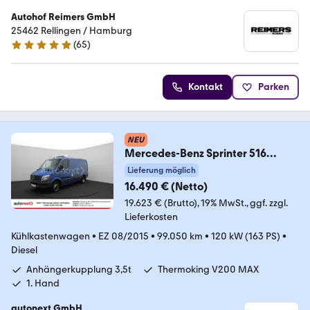
Autohof Reimers GmbH
25462 Rellingen / Hamburg
(
65
)
5 Sterne
Kontakt
Parken
NEU
Mercedes-Benz Sprinter 516
*ThermoKing V200-MAX -20°
Lieferung möglich
Tief*
16.490 € (Netto)
19.623 € (Brutto)
19% MwSt.
ggf. zzgl.
Lieferkosten
Kühlkastenwagen
•
EZ 08/2015
•
99.050 km
•
120 kW (163 PS)
•
Diesel
Anhängerkupplung 3,5t
Thermoking V200 MAX
1. Hand
autonext GmbH