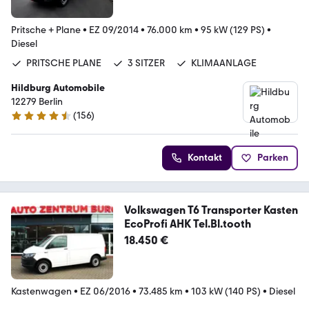
Pritsche + Plane
•
EZ 09/2014
•
76.000 km
•
95 kW (129 PS)
•
Diesel
PRITSCHE PLANE
3 SITZER
KLIMAANLAGE
Hildburg Automobile
12279 Berlin
(
156
)
4.7 Sterne
Kontakt
Parken
Volkswagen T6 Transporter Kasten
EcoProfi AHK Tel.Bl.tooth
18.450 €
Kastenwagen
•
EZ 06/2016
•
73.485 km
•
103 kW (140 PS)
•
Diesel