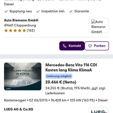
Diesel
Kupplung neu
Inspektion inkl.
Garantie
Auto Riemann GmbH
49661 Cloppenburg
(
162
)
5 Sterne
Kontakt
Parken
Mercedes-Benz Vito 116 CDI
Kasten lang Klima KlimaA
Lieferung möglich
20.466 € (Netto)
24.355 € (Brutto)
19% MwSt.
ggf. zzgl.
Lieferkosten
Kastenwagen
•
EZ 06/2015
•
76.428 km
•
120 kW (163 PS)
•
Diesel
LUEG AG & Co.KG