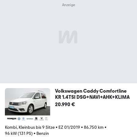
Volkswagen Caddy Comfortline
KR 1.4TSI DSG+NAVI+AHK+KLIMA
20.990 €
Kombi, Kleinbus bis 9 Sitze
•
EZ 01/2019
•
86.750 km
•
96 kW (131 PS)
•
Benzin