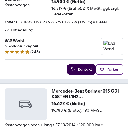
13.900 € (Netto)
16.819 € (Brutto)
21% MwSt.
ggf. zzgl.
Lieferkosten
Koffer
•
EZ 06/2015
•
99.632 km
•
132 kW (179 PS)
•
Diesel
Luftederung
BAS World
NL-5466AP Veghel
(
248
)
4.8 Sterne
Kontakt
Parken
Mercedes-Benz Sprinter 313 CDI
KASTEN L1H2
STANDHZ,SCHWINGSITZ
16.622 € (Netto)
19.780 € (Brutto)
19% MwSt.
Kastenwagen hoch + lang
•
EZ 10/2014
•
120.000 km
•