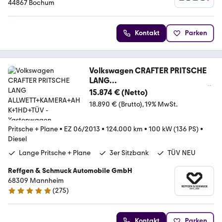
44867 Bochum
Kontakt
Parken
Volkswagen CRAFTER PRITSCHE
LANG
ALLWETT+KAMERA+AHK+1HD+TÜ
15.874 € (Netto)
V
18.890 € (Brutto)
19% MwSt.
Pritsche + Plane
•
EZ 06/2013
•
124.000 km
•
100 kW (136 PS)
•
Diesel
Lange Pritsche + Plane
3er Sitzbank
TÜV NEU
Reffgen & Schmuck Automobile GmbH
68309 Mannheim
(
275
)
4.8 Sterne
Kontakt
Parken