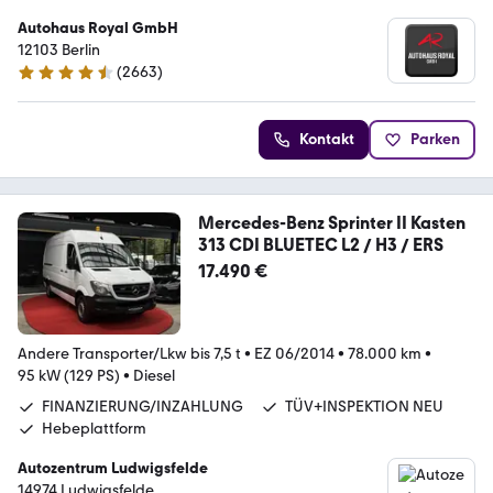
Autohaus Royal GmbH
12103 Berlin
(
2663
)
4.6 Sterne
Kontakt
Parken
Mercedes-Benz Sprinter II Kasten
313 CDI BLUETEC L2 / H3 / ERS
17.490 €
Andere Transporter/Lkw bis 7,5 t
•
EZ 06/2014
•
78.000 km
•
95 kW (129 PS)
•
Diesel
FINANZIERUNG/INZAHLUNG
TÜV+INSPEKTION NEU
Hebeplattform
Autozentrum Ludwigsfelde
14974 Ludwigsfelde