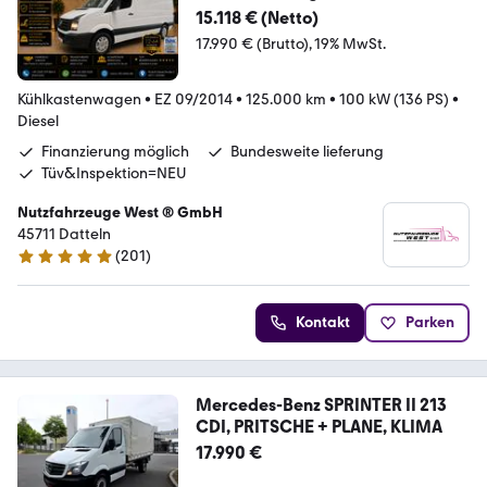
Kühlung*
15.118 € (Netto)
17.990 € (Brutto)
19% MwSt.
Kühlkastenwagen
•
EZ 09/2014
•
125.000 km
•
100 kW (136 PS)
•
Diesel
Finanzierung möglich
Bundesweite lieferung
Tüv&Inspektion=NEU
Nutzfahrzeuge West ® GmbH
45711 Datteln
(
201
)
4.9 Sterne
Kontakt
Parken
Mercedes-Benz SPRINTER II 213
CDI, PRITSCHE + PLANE, KLIMA
17.990 €