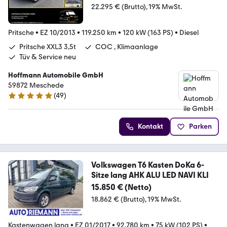
22.295 € (Brutto)
19% MwSt.
Pritsche
•
EZ 10/2013
•
119.250 km
•
120 kW (163 PS)
•
Diesel
Pritsche XXL3 3,5t
COC , Klimaanlage
Tüv & Service neu
Hoffmann Automobile GmbH
59872 Meschede
(
49
)
4.9 Sterne
Kontakt
Parken
Volkswagen T6 Kasten DoKa 6-
Sitze lang AHK ALU LED NAVI KLI
15.850 € (Netto)
18.862 € (Brutto)
19% MwSt.
Kastenwagen lang
•
EZ 01/2017
•
92.780 km
•
75 kW (102 PS)
•