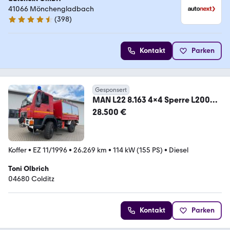
41066 Mönchengladbach
(
398
)
4.7 Sterne
Kontakt
Parken
Gesponsert
MAN L22 8.163 4x4 Sperre L2000
Expedition Rüstwagen
28.500 €
Koffer
•
EZ 11/1996
•
26.269 km
•
114 kW (155 PS)
•
Diesel
Toni Olbrich
04680 Colditz
Kontakt
Parken