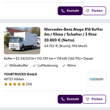
Kontakt
Parken
Mercedes-Benz Atego 816 Koffer
6m / Klima / Schalter / 3 Sitze
20.800 € (Netto)
24.752 € (Brutto)
19% MwSt.
Koffer
•
EZ 04/2014
•
110.739 km
•
118 kW (160 PS)
•
Diesel
Möbelkoffer
Luftfederung
Klima
YOURTRUCKS GmbH
40721 Hilden
(
56
)
5 Sterne
Kontakt
Parken