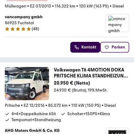
Müllwagen
•
EZ 07/2013
•
116.322 km
•
120 kW (163 PS)
•
Diesel
vancompany gmbh
86925 Fuchstal
(
48
)
5 Sterne
Kontakt
Parken
Volkswagen T6 4MOTION DOKA
PRITSCHE KLIMA STANDHEIZUNG
TEMP
20.950 € (Netto)
24.930 € (Brutto)
19% MwSt.
Pritsche
•
EZ 12/2016
•
85.072 km
•
110 kW (150 PS)
•
Diesel
4x4+Doppelkabine 6Sit
Schalter+150PS+Klima
Tempomat+Standheizung
AHG Motors GmbH & Co. KG