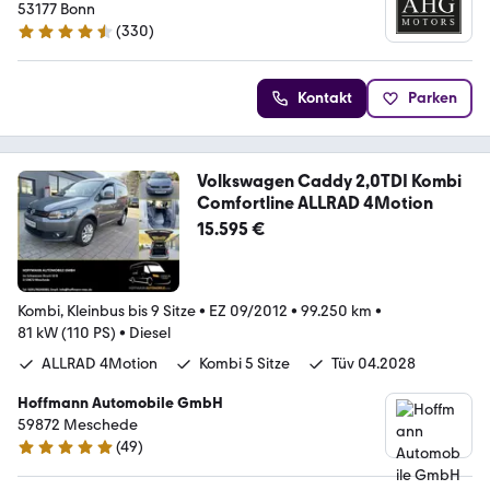
53177 Bonn
(
330
)
4.7 Sterne
Kontakt
Parken
Volkswagen Caddy 2,0TDI Kombi
Comfortline ALLRAD 4Motion
15.595 €
Kombi, Kleinbus bis 9 Sitze
•
EZ 09/2012
•
99.250 km
•
81 kW (110 PS)
•
Diesel
ALLRAD 4Motion
Kombi 5 Sitze
Tüv 04.2028
Hoffmann Automobile GmbH
59872 Meschede
(
49
)
4.9 Sterne