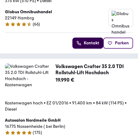
375 kW (510 PS)
•
Diesel
Globus Omnibushandel
22149 Hambrg
(
66
)
4.4 Sterne
Kontakt
Parken
Volkswagen Crafter 35 2.0 TDI
Rollstuhl-Lift Hochdach
19.990 €
Kastenwagen hoch
•
EZ 01/2016
•
91.400 km
•
84 kW (114 PS)
•
Diesel
Autosalon Nordmeile GmbH
16775 ­­­Nassenheide ( bei Berlin)
(
175
)
4.9 Sterne