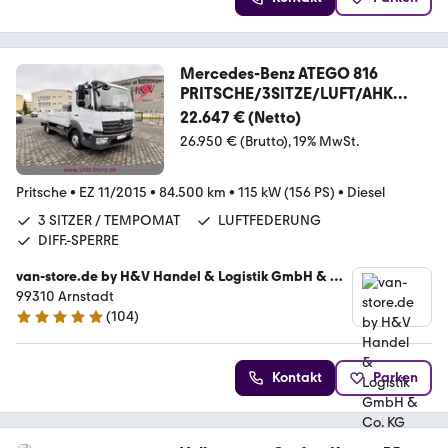
Mercedes-Benz ATEGO 816
PRITSCHE/3SITZE/LUFT/AHK
3.5T/DIFFSP.
22.647 € (Netto)
26.950 € (Brutto)
19% MwSt.
Pritsche
•
EZ 11/2015
•
84.500 km
•
115 kW (156 PS)
•
Diesel
3 SITZER / TEMPOMAT
LUFTFEDERUNG
DIFF.-SPERRE
van-store.de by H&V Handel & Logistik GmbH & Co.
KG
99310 Arnstadt
(
104
)
4.9 Sterne
Kontakt
Parken