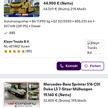
DECK 2 CARS
44.900 € (Netto)
54.329 € (Brutto)
21% MwSt.
Autotransporter
•
Bis 11.990 kg
•
EZ 02/2020
•
406.235 km
•
207 kW (281 PS)
•
Diesel
ABS
Kleyn Trucks B.V.
NL-4214KZ Vuren
(
80
)
5 Sterne
Kontakt
Parken
Mercedes-Benz Sprinter 516 CDI
Doka L3 7-Sitzer Müllwagen
19.160 € (Netto)
22.800 € (Brutto)
19% MwSt.