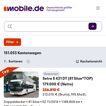
Filter
151.053 Kastenwagen
Sortieren
Kachelansicht
Top
Gesponsert
Setra S 431 DT (81 Sitze*TOP)
179.000 € (Netto)
236.810 €
213.010 € (Brutto)
19% MwSt.
Doppeldecker
•
81 Sitze
•
EZ 11/2016
•
1.188.808 km
•