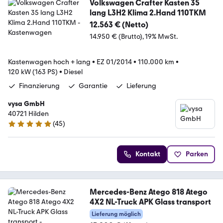
Volkswagen Crafter Kasten 35
lang L3H2 Klima 2.Hand 110TKM
12.563 € (Netto)
14.950 € (Brutto)
19% MwSt.
Kastenwagen hoch + lang
•
EZ 01/2014
•
110.000 km
•
120 kW (163 PS)
•
Diesel
Finanzierung
Garantie
Lieferung
vysa GmbH
40721 Hilden
(
45
)
4.9 Sterne
Kontakt
Parken
Mercedes-Benz Atego 818 Atego
4X2 NL-Truck APK Glass transport
Lieferung möglich