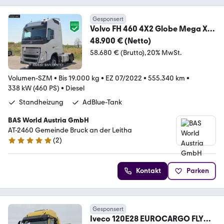
Gesponsert
Volvo FH 460 4X2 Globe Mega XL
2x Tanks Standklima
48.900 € (Netto)
58.680 € (Brutto)
20% MwSt.
Volumen-SZM
•
Bis 19.000 kg
•
EZ 07/2022
•
555.340 km
•
338 kW (460 PS)
•
Diesel
Standheizung
AdBlue-Tank
BAS World Austria GmbH
AT-2460 Gemeinde Bruck an der Leitha
(
2
)
4.8 Sterne
Kontakt
Parken
Gesponsert
Iveco 120E28 EUROCARGO FLY