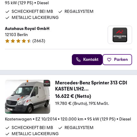
95 kW (129 PS)
•
Diesel
SCHECKHEFT BEI MB
REGALSYSTEM
METALLIC LACKIERUNG
Autohaus Royal GmbH
12103 Berlin
(
2663
)
4.6 Sterne
Kontakt
Parken
Mercedes-Benz Sprinter 313 CDI
KASTEN L1H2
STANDHZ,SCHWINGSITZ
16.622 € (Netto)
19.780 € (Brutto)
19% MwSt.
Kastenwagen
•
EZ 10/2014
•
120.000 km
•
95 kW (129 PS)
•
Diesel
SCHECKHEFT BEI MB
REGALSYSTEM
METALLIC LACKIERUNG