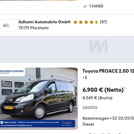
1.HAND
Adhami Automobile GmbH
(
87
)
4.7 Sterne
75179 Pforzheim
Toyota PROACE 2.0D 128
- I
¹
6.900 € (Netto)
8.349 € (Brutto)
Leasing
Kastenwagen
•
EZ 02/201
Diesel