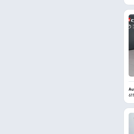
Au
61