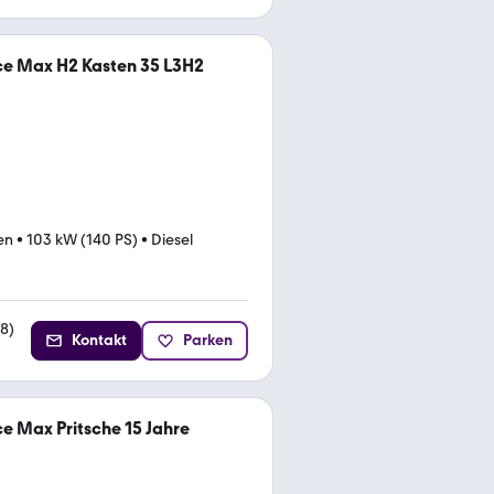
ce Max H2 Kasten 35 L3H2
en
•
103 kW (140 PS)
•
Diesel
28
)
Kontakt
Parken
e Max Pritsche 15 Jahre