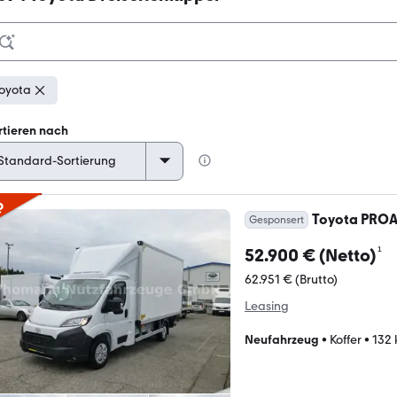
oyota
rtieren nach
p
Toyota PROA
Gesponsert
¹
52.900 € (Netto)
62.951 € (Brutto)
Leasing
Neufahrzeug
•
Koffer
•
132 