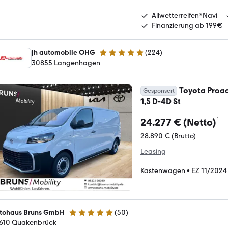
Allwetterreifen*Navi
Finanzierung ab 199€
jh automobile OHG
(
224
)
4.9 Sterne
30855 Langenhagen
Toyota Proac
Gesponsert
1,5 D-4D St
¹
24.277 € (Netto)
28.890 € (Brutto)
Leasing
Kastenwagen
•
EZ 11/2024
tohaus Bruns GmbH
(
50
)
4.8 Sterne
610 Quakenbrück