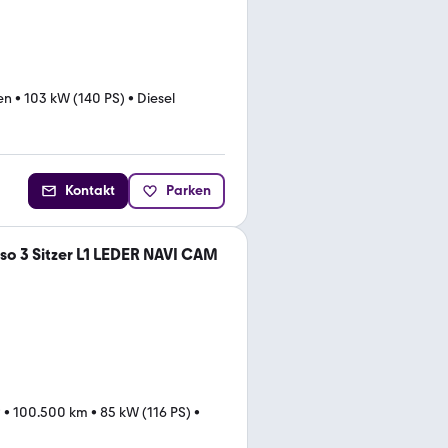
en
•
103 kW (140 PS)
•
Diesel
Kontakt
Parken
so 3 Sitzer L1 LEDER NAVI CAM
9
•
100.500 km
•
85 kW (116 PS)
•