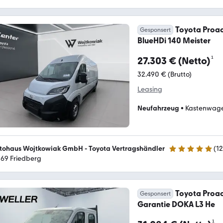
Toyota Proa
Gesponsert
BlueHDi 140 Meister
¹
27.303 € (Netto)
32.490 € (Brutto)
Leasing
Neufahrzeug
•
Kastenwag
tohaus Wojtkowiak GmbH - Toyota Vertragshändler
(
1
4.9 Sterne
169 Friedberg
Toyota Proac
Gesponsert
Garantie DOKA L3 He
¹