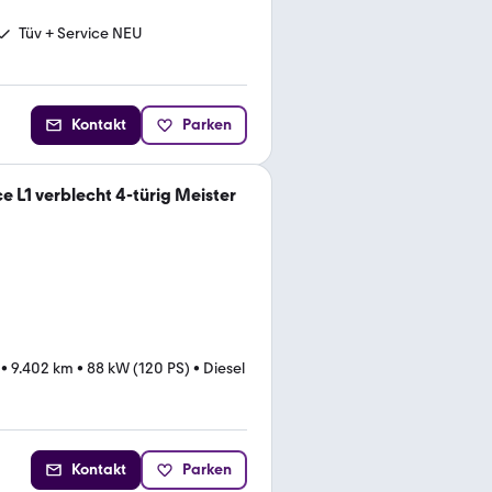
Tüv + Service NEU
Kontakt
Parken
e L1 verblecht 4-türig Meister
•
9.402 km
•
88 kW (120 PS)
•
Diesel
Kontakt
Parken