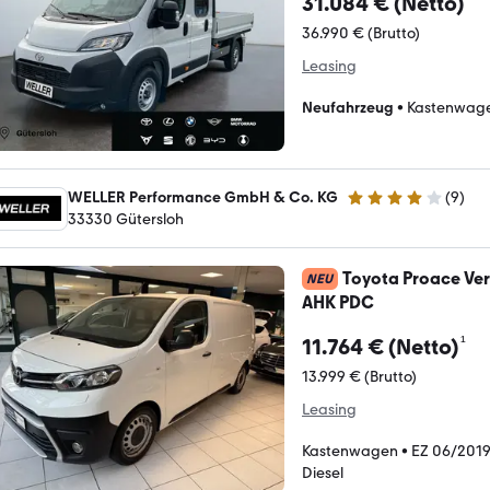
31.084 € (Netto)
36.990 € (Brutto)
Leasing
Neufahrzeug
•
Kastenwag
WELLER Performance GmbH & Co. KG
(
9
)
4.2 Sterne
33330 Gütersloh
Toyota Proace Ver
NEU
AHK PDC
¹
11.764 € (Netto)
13.999 € (Brutto)
Leasing
Kastenwagen
•
EZ 06/201
Diesel