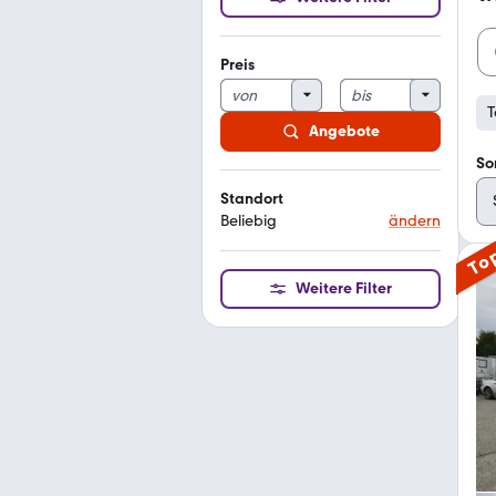
Preis
T
Angebote
So
Standort
Beliebig
ändern
To
Weitere Filter