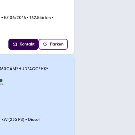
n
•
EZ 06/2016
•
162.836 km
•
Kontakt
Parken
t.*360CAM*HUD*ACC*HK*
is
3 kW (235 PS)
•
Diesel