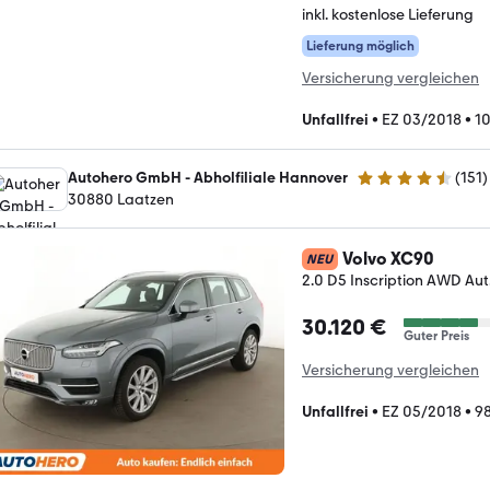
inkl. kostenlose Lieferung
Lieferung möglich
Versicherung vergleichen
Unfallfrei
•
EZ 03/2018
•
1
Autohero GmbH - Abholfiliale Hannover
(
151
)
4.7 Sterne
30880 Laatzen
Volvo XC90
NEU
2.0 D5 Inscription AWD A
30.120 €
Guter Preis
Versicherung vergleichen
Unfallfrei
•
EZ 05/2018
•
9