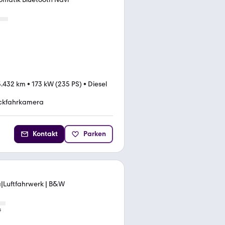
5.432 km
•
173 kW (235 PS)
•
Diesel
ckfahrkamera
Kontakt
Parken
|Luftfahrwerk | B&W
s