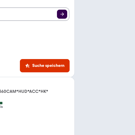
Suche speichern
t.*360CAM*HUD*ACC*HK*
is