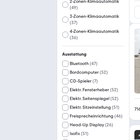
2-Zonen-Klimaautomatik
(
49
)
3-Zonen-Klimaautomatik
(
37
)
4-Zonen-Klimaautomatik
(
36
)
Ausstattung
Bluetooth
(
47
)
Bordcomputer
(
52
)
CD-Spieler
(
7
)
Elektr. Fensterheber
(
52
)
Elektr. Seitenspiegel
(
52
)
Elektr. Sitzeinstellung
(
51
)
71
Freisprecheinrichtung
(
46
)
Head-Up Display
(
26
)
Isofix
(
51
)