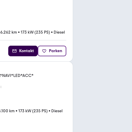
06.262 km
•
173 kW (235 PS)
•
Diesel
Kontakt
Parken
ut.*NAVI*LED*ACC*
8.100 km
•
173 kW (235 PS)
•
Diesel