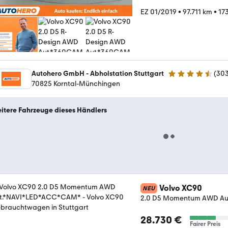
EZ 01/2019
•
97.711 km
•
17
Autohero GmbH - Abholstation Stuttgart
(
30
4.4 Sterne
70825 Korntal-Münchingen
itere Fahrzeuge dieses Händlers
Volvo XC90
NEU
2.0 D5 Momentum AWD A
28.730 €
Fairer Preis