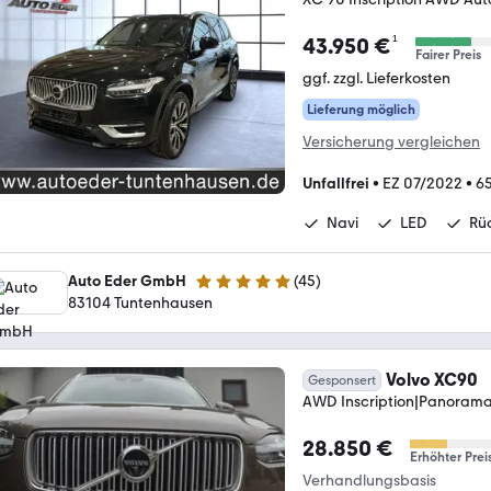
¹
43.950 €
Fairer Preis
ggf. zzgl. Lieferkosten
Lieferung möglich
Versicherung vergleichen
Unfallfrei
•
EZ 07/2022
•
6
Navi
LED
Rü
Auto Eder GmbH
(
45
)
4.9 Sterne
83104 Tuntenhausen
Volvo XC90
Gesponsert
AWD Inscription|Panorama
28.850 €
Erhöhter Prei
Verhandlungsbasis