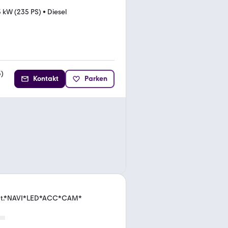
3 kW (235 PS)
•
Diesel
3
)
Kontakt
Parken
ut.*NAVI*LED*ACC*CAM*