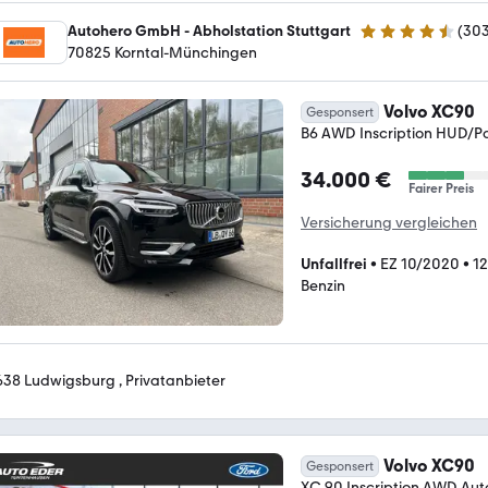
Autohero GmbH - Abholstation Stuttgart
(
30
4.4 Sterne
70825 Korntal-Münchingen
Volvo XC90
Gesponsert
B6 AWD Inscription HUD/
34.000 €
Fairer Preis
Versicherung vergleichen
Unfallfrei
•
EZ 10/2020
•
1
Benzin
638 Ludwigsburg , Privatanbieter
Volvo XC90
Gesponsert
XC 90 Inscription AWD Aut