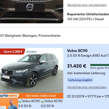
Versicherung vergleichen
Reparierter Unfallschade
165 kW (224 PS)
•
Diesel
321 Bietigheim-Bissingen, Privatanbieter
Volvo XC90
2.0 D5 R-Design AWD Au
31.420 €
Sehr guter Pre
inkl. kostenlose Lieferung
Lieferung möglich
Versicherung vergleichen
EZ 01/2019
•
97.711 km
•
17