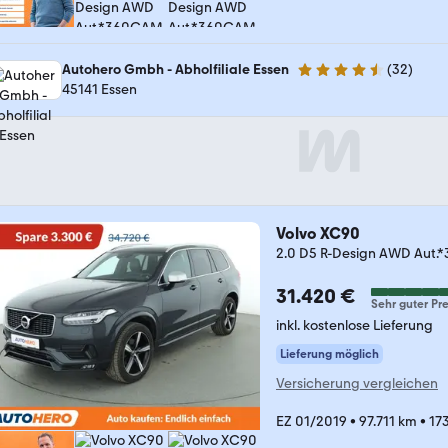
Autohero Gmbh - Abholfiliale Essen
(
32
)
4.7 Sterne
45141 Essen
Volvo XC90
2.0 D5 R-Design AWD Au
31.420 €
Sehr guter Pre
inkl. kostenlose Lieferung
Lieferung möglich
Versicherung vergleichen
EZ 01/2019
•
97.711 km
•
17