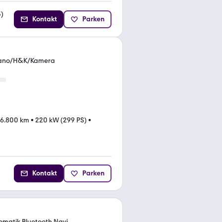
3
)
Kontakt
Parken
Pano/H&K/Kamera
26.800 km
•
220 kW (299 PS)
•
Kontakt
Parken
omatik Bluetooth Navi