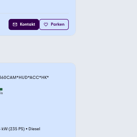
Kontakt
Parken
t.*360CAM*HUD*ACC*HK*
is
3 kW (235 PS)
•
Diesel