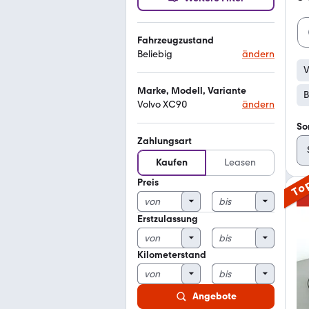
Fahrzeugzustand
Beliebig
ändern
V
Marke, Modell, Variante
B
Volvo XC90
ändern
So
Zahlungsart
Kaufen
Leasen
Preis
To
Erstzulassung
Kilometerstand
Angebote