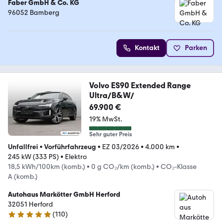
Faber GmbH & Co. KG
96052 Bamberg
Kontakt
Parken
Volvo ES90 Extended Range
Ultra/B&W/
69.900 €
19% MwSt.
Sehr guter Preis
Unfallfrei
•
Vorführfahrzeug
•
EZ 03/2026
•
4.000 km
•
245 kW (333 PS)
•
Elektro
18,5 kWh/100km (komb.)
•
0 g CO₂/km (komb.)
•
CO₂-Klasse
A (komb.)
Autohaus Markötter GmbH Herford
32051 Herford
(
110
)
5 Sterne