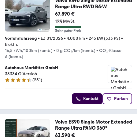
Volvo ES90 Single Motor Extended
Range Ultra RWD B&W
67.890 €
19% MwSt.
Sehr guter Preis
Vorführfahrzeug
•
EZ 01/2026
•
4.000 km
•
245 kW (333 PS)
•
Elektro
16,5 kWh/100km (komb.)
•
0 g CO₂/km (komb.)
•
CO₂-Klasse
A (komb.)
Autohaus Markötter GmbH
33334 Gütersloh
(
231
)
4.3 Sterne
Kontakt
Parken
Volvo ES90 Single Motor Extended
Range Ultra PANO 360°
63.590 €