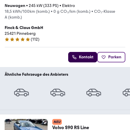
Neuwagen
•
245 kW (333 PS)
•
Elektro
18,5 kWh/100km (komb.)
•
0 g CO₂/km (komb.)
•
CO₂-Klasse
A (komb.)
Finck & Claus GmbH
25421 Pinneberg
(
112
)
4.9 Sterne
Kontakt
Parken
Ähnliche Fahrzeuge des Anbieters
NEU
Volvo S90 RS Line