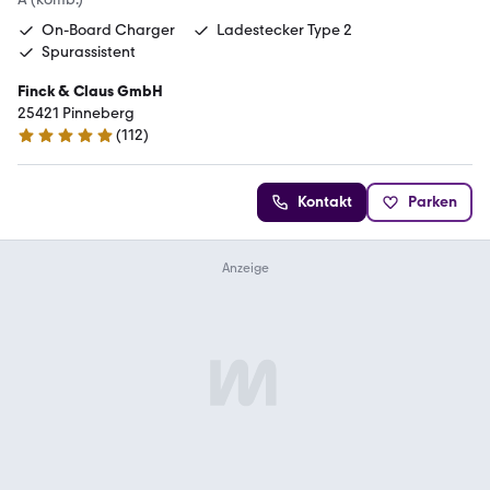
On-Board Charger
Ladestecker Type 2
Spurassistent
Finck & Claus GmbH
25421 Pinneberg
(
112
)
4.9 Sterne
Kontakt
Parken