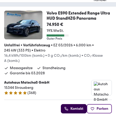
Volvo ES90 Extended Range Ultra
HUD StandHZG Panorama
74.950 €
19% MwSt.
Guter Preis
Unfallfrei
•
Vorführfahrzeug
•
EZ 03/2026
•
6.000 km
•
245 kW (333 PS)
•
Elektro
16,4 kWh/100km (komb.)
•
0 g CO₂/km (komb.)
•
CO₂-Klasse
A (komb.)
Massagesitze
Standheizung
Garantie bis 03.2028
Autohaus Matschoß GmbH
15344 Strausberg
(
368
)
4.9 Sterne
Kontakt
Parken