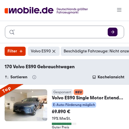
Filter
Volvo ES90
Beschädigte Fahrzeuge: Nicht anz
170 Volvo ES90 Gebrauchtwagen
Sortieren
Kachelansicht
Top
Gesponsert
NEU
Volvo ES90 Single Motor Extended
Range Plus 360° PANO
E-Auto-Förderung möglich
69.890 €
19% MwSt.
Guter Preis