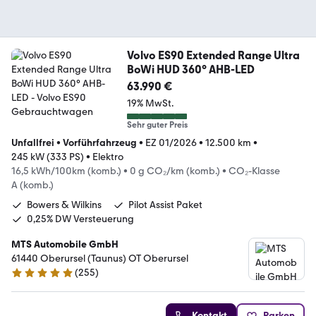
Volvo ES90 Extended Range Ultra
BoWi HUD 360° AHB-LED
63.990 €
19% MwSt.
Sehr guter Preis
Unfallfrei
•
Vorführfahrzeug
•
EZ 01/2026
•
12.500 km
•
245 kW (333 PS)
•
Elektro
16,5 kWh/100km (komb.)
•
0 g CO₂/km (komb.)
•
CO₂-Klasse
A (komb.)
Bowers & Wilkins
Pilot Assist Paket
0,25% DW Versteuerung
MTS Automobile GmbH
61440 Oberursel (Taunus) OT Oberursel
(
255
)
5 Sterne
Kontakt
Parken