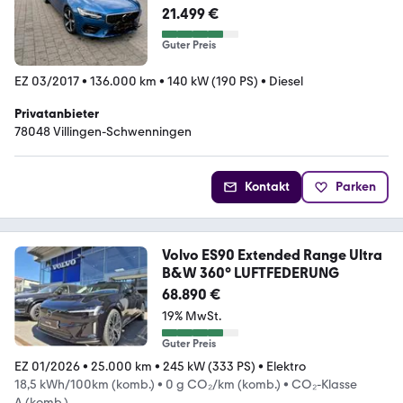
21.499 €
Guter Preis
EZ 03/2017
•
136.000 km
•
140 kW (190 PS)
•
Diesel
Privatanbieter
78048 Villingen-Schwenningen
Kontakt
Parken
Volvo ES90 Extended Range Ultra
B&W 360° LUFTFEDERUNG
68.890 €
19% MwSt.
Guter Preis
EZ 01/2026
•
25.000 km
•
245 kW (333 PS)
•
Elektro
18,5 kWh/100km (komb.)
•
0 g CO₂/km (komb.)
•
CO₂-Klasse
A (komb.)