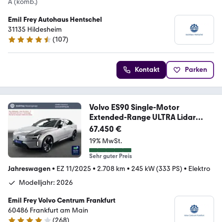
A (komb.)
Emil Frey Autohaus Hentschel
31135 Hildesheim
(
107
)
4.6 Sterne
Kontakt
Parken
Volvo ES90 Single-Motor
Extended-Range ULTRA Lidar
B&W
67.450 €
19% MwSt.
Sehr guter Preis
Jahreswagen
•
EZ 11/2025
•
2.708 km
•
245 kW (333 PS)
•
Elektro
Modelljahr: 2026
Emil Frey Volvo Centrum Frankfurt
60486 Frankfurt am Main
(
268
)