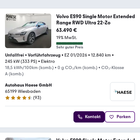
Volvo ES90 Single Motor Extended
Range RWD Ultra 22-Zo
63.490 €
19% MwSt.
Sehr guter Preis
Unfallfrei
•
Vorführfahrzeug
•
EZ 01/2026
•
12.840 km
•
245 kW (333 PS)
•
Elektro
18,5 kWh/100km (komb.)
•
0 g CO₂/km (komb.)
•
CO₂-Klasse
A (komb.)
Autohaus Haese GmbH
65199 Wiesbaden
(
93
)
4.7 Sterne
Kontakt
Parken