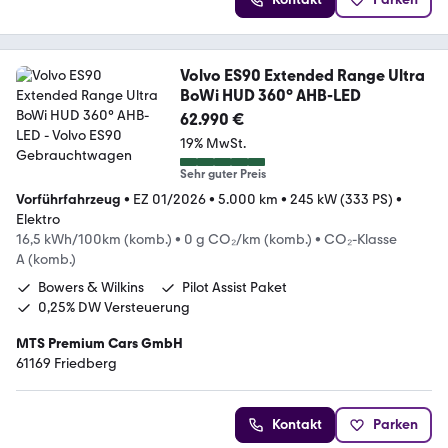
Volvo ES90 Extended Range Ultra
BoWi HUD 360° AHB-LED
62.990 €
19% MwSt.
Sehr guter Preis
Vorführfahrzeug
•
EZ 01/2026
•
5.000 km
•
245 kW (333 PS)
•
Elektro
16,5 kWh/100km (komb.)
•
0 g CO₂/km (komb.)
•
CO₂-Klasse
A (komb.)
Bowers & Wilkins
Pilot Assist Paket
0,25% DW Versteuerung
MTS Premium Cars GmbH
61169 Friedberg
Kontakt
Parken