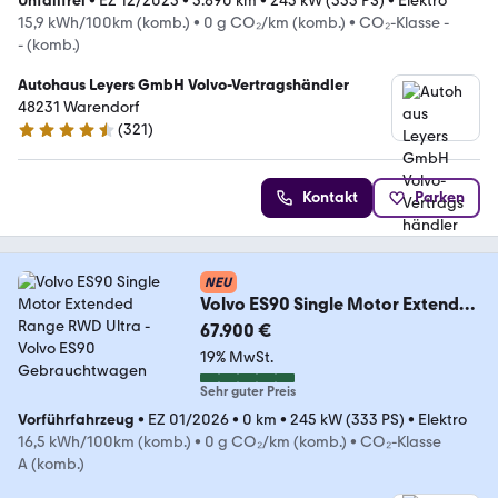
Unfallfrei
•
EZ 12/2025
•
5.890 km
•
245 kW (333 PS)
•
Elektro
15,9 kWh/100km (komb.)
•
0 g CO₂/km (komb.)
•
CO₂-Klasse -
- (komb.)
Autohaus Leyers GmbH Volvo-Vertragshändler
48231 Warendorf
(
321
)
4.7 Sterne
Kontakt
Parken
NEU
Volvo ES90 Single Motor Extended
Range RWD Ultra
67.900 €
19% MwSt.
Sehr guter Preis
Vorführfahrzeug
•
EZ 01/2026
•
0 km
•
245 kW (333 PS)
•
Elektro
16,5 kWh/100km (komb.)
•
0 g CO₂/km (komb.)
•
CO₂-Klasse
A (komb.)