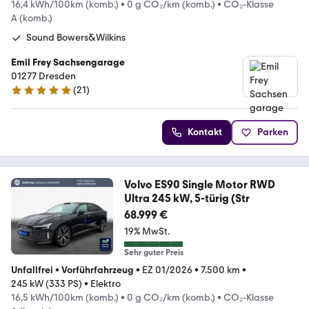
16,4 kWh/100km (komb.)
•
0 g CO₂/km (komb.)
•
CO₂-Klasse
A (komb.)
Sound Bowers&Wilkins
Emil Frey Sachsengarage
01277 Dresden
(
21
)
5 Sterne
Kontakt
Parken
Volvo ES90 Single Motor RWD
Ultra 245 kW, 5-türig (Str
68.999 €
19% MwSt.
Sehr guter Preis
Unfallfrei
•
Vorführfahrzeug
•
EZ 01/2026
•
7.500 km
•
245 kW (333 PS)
•
Elektro
16,5 kWh/100km (komb.)
•
0 g CO₂/km (komb.)
•
CO₂-Klasse