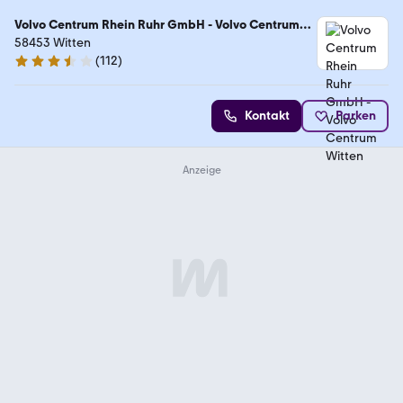
Volvo Centrum Rhein Ruhr GmbH - Volvo Centrum
Witten
58453 Witten
(
112
)
3.4 Sterne
Kontakt
Parken