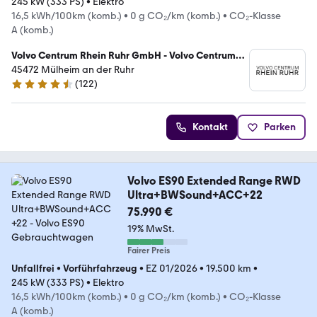
245 kW (333 PS)
•
Elektro
16,5 kWh/100km (komb.)
•
0 g CO₂/km (komb.)
•
CO₂-Klasse
A (komb.)
Volvo Centrum Rhein Ruhr GmbH - Volvo Centrum
Essen/ Mülheim
45472 Mülheim an der Ruhr
(
122
)
4.6 Sterne
Kontakt
Parken
Volvo ES90 Extended Range RWD
Ultra+BWSound+ACC+22
75.990 €
19% MwSt.
Fairer Preis
Unfallfrei
•
Vorführfahrzeug
•
EZ 01/2026
•
19.500 km
•
245 kW (333 PS)
•
Elektro
16,5 kWh/100km (komb.)
•
0 g CO₂/km (komb.)
•
CO₂-Klasse
A (komb.)