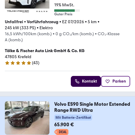
19% MwSt.
Guter Preis
Unfallfrei
•
Vorführfahrzeug
•
EZ 07/2026
•
5 km
•
245 kW (333 PS)
•
Elektro
16,5 kWh/100km (komb.)
•
0 g CO₂/km (komb.)
•
CO₂-Klasse
A (komb.)
Tölke & Fischer Auto Link GmbH & Co. KG
47805 Krefeld
(
43
)
4.8 Sterne
Kontakt
Parken
Volvo ES90 Single Motor Extended
Range RWD Ultra
Mit Batterie-Zertifikat
65.900 €
DEAL