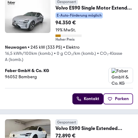
Gesponsert
Volvo ES90 Single Motor Extended
Range RWD Ultra
E-Auto-Förderung möglich
94.350 €
19% MwSt.
Hoher Preis
Neuwagen
•
245 kW (333 PS)
•
Elektro
16,5 kWh/100km (komb.)
•
0 g CO₂/km (komb.)
•
CO₂-Klasse
A (komb.)
Faber GmbH & Co. KG
96052 Bamberg
Kontakt
Parken
Gesponsert
Volvo ES90 Single Extended
Range Ultra Gewerbeaktion!
72.890 €