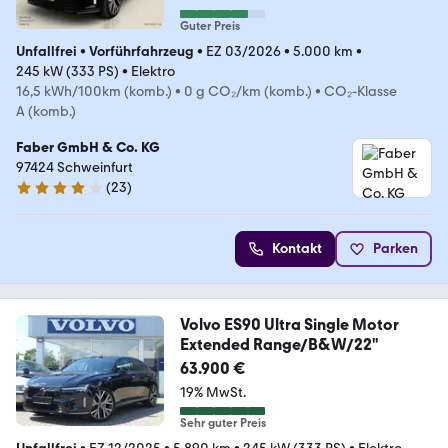
Guter Preis
Unfallfrei
•
Vorführfahrzeug
•
EZ 03/2026
•
5.000 km
•
245 kW (333 PS)
•
Elektro
16,5 kWh/100km (komb.)
•
0 g CO₂/km (komb.)
•
CO₂-Klasse
A (komb.)
Faber GmbH & Co. KG
97424 Schweinfurt
(
23
)
4.2 Sterne
Kontakt
Parken
Volvo ES90 Ultra Single Motor
Extended Range/B&W/22"
63.900 €
19% MwSt.
Sehr guter Preis