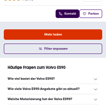
3.8 Sterne
Kontakt
Parken
Mehr laden
Filter anpassen
Häufige Fragen zum Volvo ES90
Wie viel kostet der Volvo ES90?
Ein guter Preis für einen Volvo ES90 liegt zwischen 68.890
Wie viele Volvo ES90-Angebote gibt es aktuell?
€ und 79.897 €. Leasingangebote starten ab 464 €
monatlich. (Stand: 6.8.2026)
Es gibt insgesamt 170 Volvo ES90 bei mobile.de, davon 97
Welche Motorisierung hat der Volvo ES90?
Gebraucht- und 73 Neuwagen. (Stand: 6.8.2026)