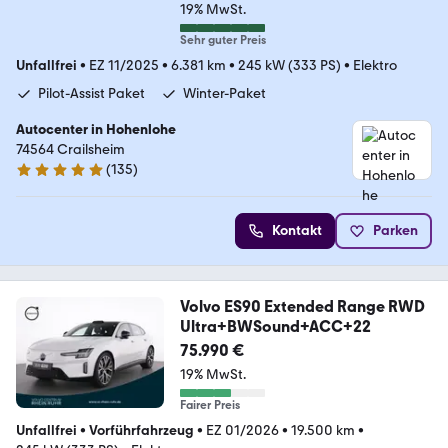
19% MwSt.
Sehr guter Preis
Unfallfrei
•
EZ 11/2025
•
6.381 km
•
245 kW (333 PS)
•
Elektro
Pilot-Assist Paket
Winter-Paket
Autocenter in Hohenlohe
74564 Crailsheim
(
135
)
4.9 Sterne
Kontakt
Parken
Volvo ES90 Extended Range RWD
Ultra+BWSound+ACC+22
75.990 €
19% MwSt.
Fairer Preis
Unfallfrei
•
Vorführfahrzeug
•
EZ 01/2026
•
19.500 km
•