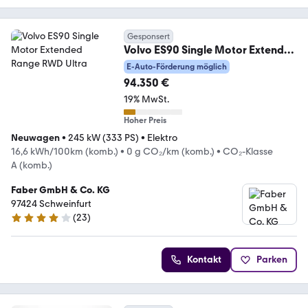
Gesponsert
Volvo ES90 Single Motor Extended
Range RWD Ultra
E-Auto-Förderung möglich
94.350 €
19% MwSt.
Hoher Preis
Neuwagen
•
245 kW (333 PS)
•
Elektro
16,6 kWh/100km (komb.)
•
0 g CO₂/km (komb.)
•
CO₂-Klasse
A (komb.)
Faber GmbH & Co. KG
97424 Schweinfurt
(
23
)
4.2 Sterne
Kontakt
Parken