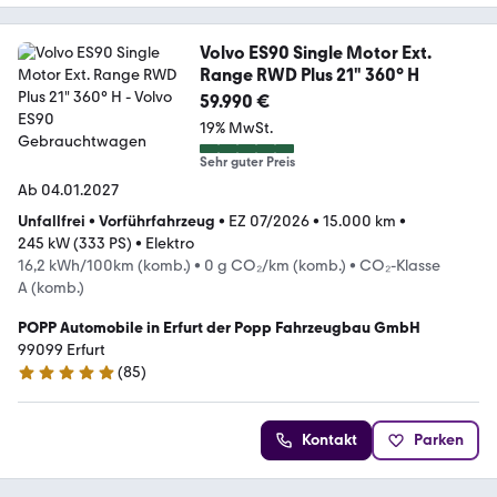
Volvo ES90 Single Motor Ext.
Range RWD Plus 21" 360° H
59.990 €
19% MwSt.
Sehr guter Preis
Ab 04.01.2027
Unfallfrei
•
Vorführfahrzeug
•
EZ 07/2026
•
15.000 km
•
245 kW (333 PS)
•
Elektro
16,2 kWh/100km (komb.)
•
0 g CO₂/km (komb.)
•
CO₂-Klasse
A (komb.)
POPP Automobile in Erfurt der Popp Fahrzeugbau GmbH
99099 Erfurt
(
85
)
5 Sterne
Kontakt
Parken