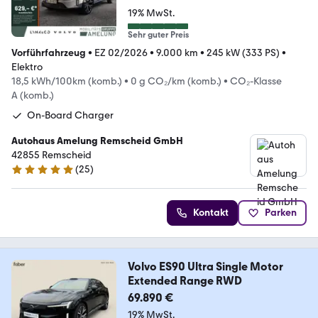
19% MwSt.
Sehr guter Preis
Vorführfahrzeug
•
EZ 02/2026
•
9.000 km
•
245 kW (333 PS)
•
Elektro
18,5 kWh/100km (komb.)
•
0 g CO₂/km (komb.)
•
CO₂-Klasse
A (komb.)
On-Board Charger
Autohaus Amelung Remscheid GmbH
42855 Remscheid
(
25
)
5 Sterne
Kontakt
Parken
Volvo ES90 Ultra Single Motor
Extended Range RWD
69.890 €
19% MwSt.