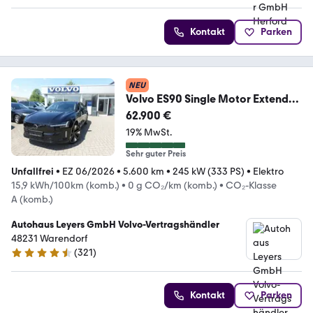
Kontakt
Parken
NEU
Volvo ES90 Single Motor Extended
Range Plus/BOSE/Pano
62.900 €
19% MwSt.
Sehr guter Preis
Unfallfrei
•
EZ 06/2026
•
5.600 km
•
245 kW (333 PS)
•
Elektro
15,9 kWh/100km (komb.)
•
0 g CO₂/km (komb.)
•
CO₂-Klasse
A (komb.)
Autohaus Leyers GmbH Volvo-Vertragshändler
48231 Warendorf
(
321
)
4.7 Sterne
Kontakt
Parken