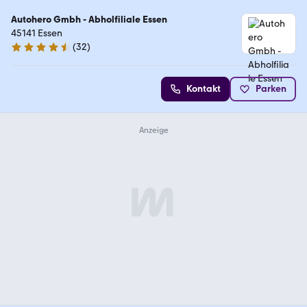
Autohero Gmbh - Abholfiliale Essen
45141 Essen
(
32
)
4.7 Sterne
Kontakt
Parken