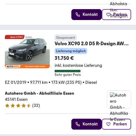
Kontakt
Parken
Gesponsert
Volvo XC90 2.0 D5 R-Design AWD
Aut.*360CAM*HUD*ACC*HK*
Lieferung möglich
31.750 €
inkl. kostenlose Lieferung
Sehr guter Preis
EZ 01/2019
•
97.711 km
•
173 kW (235 PS)
•
Diesel
Autohero Gmbh - Abholfiliale Essen
45141 Essen
(
32
)
4.7 Sterne
Kontakt
Parken