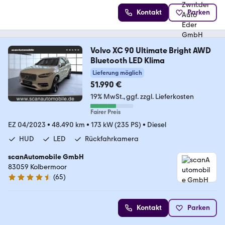
Kontakt
Parken
Volvo XC 90 Ultimate Bright AWD
Bluetooth LED Klima
Lieferung möglich
51.990 €
19% MwSt.
ggf. zzgl. Lieferkosten
Fairer Preis
EZ 04/2023
•
48.490 km
•
173 kW (235 PS)
•
Diesel
HUD
LED
Rückfahrkamera
scanAutomobile GmbH
83059 Kolbermoor
(
65
)
4.7 Sterne
Kontakt
Parken