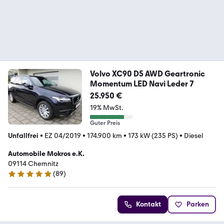
Volvo XC90 D5 AWD Geartronic
Momentum LED Navi Leder 7
25.950 €
19% MwSt.
Guter Preis
Unfallfrei
•
EZ 04/2019
•
174.900 km
•
173 kW (235 PS)
•
Diesel
Automobile Mokros e.K.
09114 Chemnitz
(
89
)
5 Sterne
Kontakt
Parken