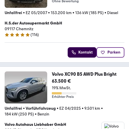
Ohne Bewertung
Unfallfrei
•
EZ 05/2007
•
153.200 km
•
136 kW (185 PS)
•
Diesel
H.S.der Autosupermarkt GmbH
09117 Chemnitz
(
116
)
5 Sterne
Kontakt
Parken
Volvo XC90 B5 AWD Plus Bright
63.500 €
19% MwSt.
Erhöhter Preis
Unfallfrei
•
Vorführfahrzeug
•
EZ 04/2025
•
9.501 km
•
184 kW (250 PS)
•
Benzin
Volvo Autohaus Liebhaber GmbH