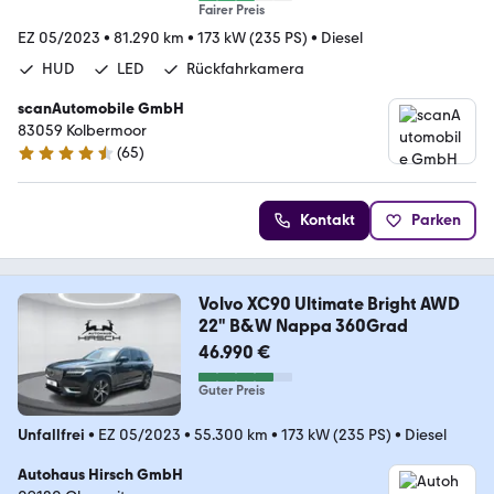
Fairer Preis
EZ 05/2023
•
81.290 km
•
173 kW (235 PS)
•
Diesel
HUD
LED
Rückfahrkamera
scanAutomobile GmbH
83059 Kolbermoor
(
65
)
4.7 Sterne
Kontakt
Parken
Volvo XC90 Ultimate Bright AWD
22" B&W Nappa 360Grad
46.990 €
Guter Preis
Unfallfrei
•
EZ 05/2023
•
55.300 km
•
173 kW (235 PS)
•
Diesel
Autohaus Hirsch GmbH