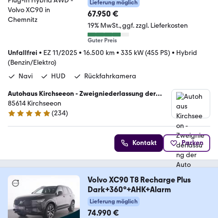
Lieferung möglich
67.950 €
19% MwSt.
ggf. zzgl. Lieferkosten
Guter Preis
Unfallfrei
•
EZ 11/2025
•
16.500 km
•
335 kW (455 PS)
•
Hybrid
(Benzin/Elektro)
Navi
HUD
Rückfahrkamera
Autohaus Kirchseeon - Zweigniederlassung der
Auto Eder GmbH
85614 Kirchseeon
(
234
)
4.9 Sterne
Kontakt
Parken
Volvo XC90 T8 Recharge Plus
Dark+360°+AHK+Alarm
Lieferung möglich
74.990 €