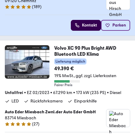
09120 Chemnitz
(
189
)
4.8 Sterne
Kontakt
Parken
Volvo XC 90 Plus Bright AWD
Bluetooth LED Klima
Lieferung möglich
49.390 €
19% MwSt.
ggf. zzgl. Lieferkosten
Fairer Preis
Unfallfrei
•
EZ 02/2023
•
67.290 km
•
173 kW (235 PS)
•
Diesel
LED
Rückfahrkamera
Einparkhilfe
Auto Eder Miesbach Zwnl.der Auto Eder GmbH
83714 Miesbach
(
27
)
4.8 Sterne