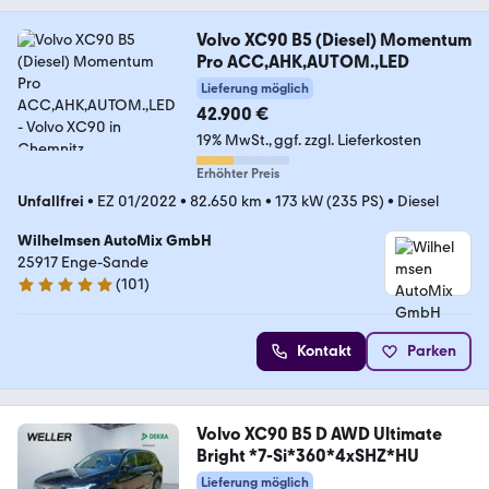
Volvo XC90 B5 (Diesel) Momentum
Pro ACC,AHK,AUTOM.,LED
Lieferung möglich
42.900 €
19% MwSt.
ggf. zzgl. Lieferkosten
Erhöhter Preis
Unfallfrei
•
EZ 01/2022
•
82.650 km
•
173 kW (235 PS)
•
Diesel
Wilhelmsen AutoMix GmbH
25917 Enge-Sande
(
101
)
4.9 Sterne
Kontakt
Parken
Volvo XC90 B5 D AWD Ultimate
Bright *7-Si*360*4xSHZ*HU
Lieferung möglich