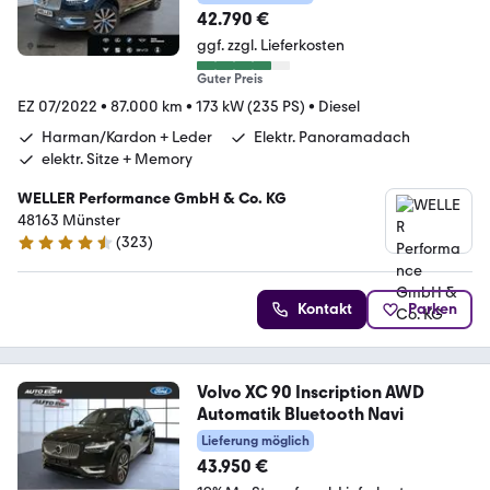
42.790 €
ggf. zzgl. Lieferkosten
Guter Preis
EZ 07/2022
•
87.000 km
•
173 kW (235 PS)
•
Diesel
Harman/Kardon + Leder
Elektr. Panoramadach
elektr. Sitze + Memory
WELLER Performance GmbH & Co. KG
48163 Münster
(
323
)
4.3 Sterne
Kontakt
Parken
Volvo XC 90 Inscription AWD
Automatik Bluetooth Navi
Lieferung möglich
43.950 €