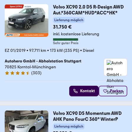
Volvo XC90 2.0 D5 R-Design AWD
Aut.*360CAM*HUD*ACC*HK*
Lieferung möglich
31.750 €
inkl. kostenlose Lieferung
Sehr guter Preis
EZ 01/2019
•
97.711 km
•
173 kW (235 PS)
•
Diesel
Autohero GmbH - Abholstation Stuttgart
70825 Korntal-Münchingen
(
303
)
4.4 Sterne
Kontakt
Parken
Volvo XC90 D5 Momentum AWD
AHK Pano FourC 360° WinterP
Lieferung möglich