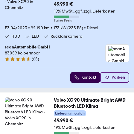
49.990 €
19% MwSt.
ggf. zzgl. Lieferkosten
Fairer Preis
EZ 04/2023
•
92.190 km
•
173 kW (235 PS)
•
Diesel
HUD
LED
Rückfahrkamera
scanAutomobile GmbH
83059 Kolbermoor
(
65
)
4.7 Sterne
Kontakt
Parken
Volvo XC 90 Ultimate Bright AWD
Bluetooth LED Klima
Lieferung möglich
49.990 €
19% MwSt.
ggf. zzgl. Lieferkosten