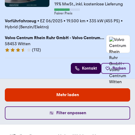
19% MwSt.
inkl. kostenlose Lieferung
Fairer Preis
Vorführfahrzeug
•
EZ 06/2025
•
19.500 km
•
335 kW (455 PS)
•
Hybrid (Benzin/Elektro)
Volvo Centrum Rhein Ruhr GmbH - Volvo Centrum
Witten
58453 Witten
(
112
)
3.4 Sterne
Kontakt
Parken
Mehr laden
Filter anpassen