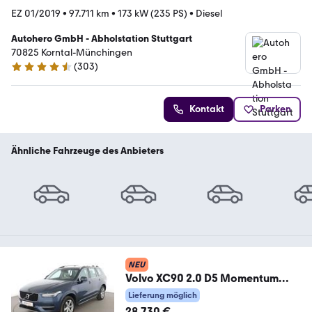
EZ 01/2019
•
97.711 km
•
173 kW (235 PS)
•
Diesel
Autohero GmbH - Abholstation Stuttgart
70825 Korntal-Münchingen
(
303
)
4.4 Sterne
Kontakt
Parken
Ähnliche Fahrzeuge des Anbieters
NEU
Volvo XC90 2.0 D5 Momentum
AWD Aut.*NAVI*LED*ACC*CAM*
Lieferung möglich
28.730 €