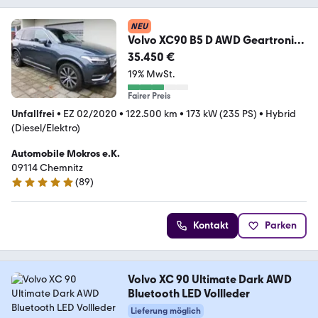
NEU
Volvo XC90 B5 D AWD Geartronic
Inscription Panorama Le
35.450 €
19% MwSt.
Fairer Preis
Unfallfrei
•
EZ 02/2020
•
122.500 km
•
173 kW (235 PS)
•
Hybrid
(Diesel/Elektro)
Automobile Mokros e.K.
09114 Chemnitz
(
89
)
5 Sterne
Kontakt
Parken
Volvo XC 90 Ultimate Dark AWD
Bluetooth LED Vollleder
Lieferung möglich