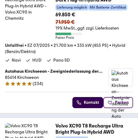
Lieferung möglich
Mit Batterie-Zertifikat
69.850 €
71.950 €
19% MwSt.
ggf. zzgl. Lieferkosten
Fairer Preis
Unfallfrei
•
EZ 07/2025
•
21.700 km
•
335 kW (455 PS)
•
Hybrid
(Benzin/Elektro)
Navi
HUD
Pano SD
Autohaus Kirchseeon - Zweigniederlassung der
Auto Eder GmbH
85614 Kirchseeon
(
234
)
4.9 Sterne
Kontakt
Parken
Volvo XC90 T8 Recharge Ultra
Bright Plug-In Hybrid AWD