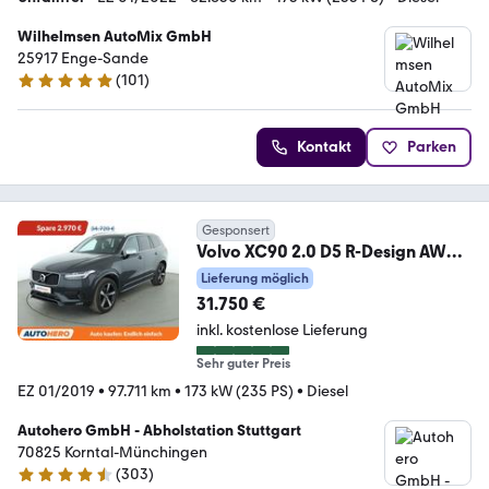
Wilhelmsen AutoMix GmbH
25917 Enge-Sande
(
101
)
4.9 Sterne
Kontakt
Parken
Gesponsert
Volvo XC90 2.0 D5 R-Design AWD
Aut.*360CAM*HUD*ACC*HK*
Lieferung möglich
31.750 €
inkl. kostenlose Lieferung
Sehr guter Preis
EZ 01/2019
•
97.711 km
•
173 kW (235 PS)
•
Diesel
Autohero GmbH - Abholstation Stuttgart
70825 Korntal-Münchingen
(
303
)
4.4 Sterne