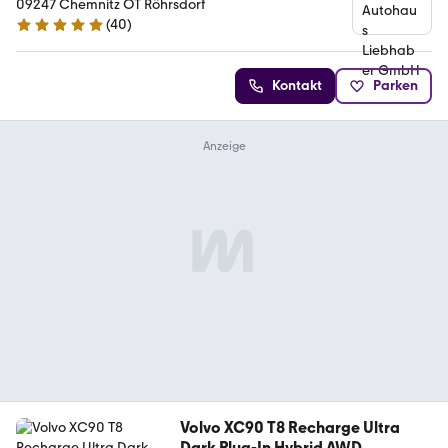
09247 Chemnitz OT Röhrsdorf
(
40
)
5 Sterne
Kontakt
Parken
Volvo XC90 T8 Recharge Ultra
Dark Plug-In Hybrid AWD