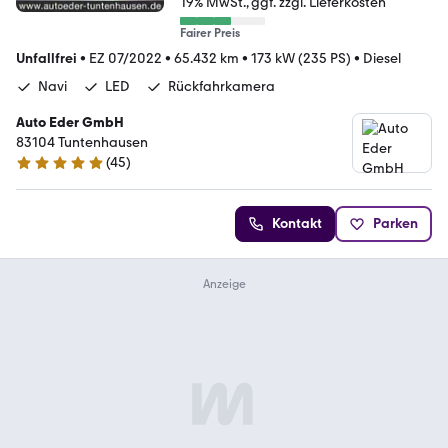
19% MwSt.
ggf. zzgl. Lieferkosten
Fairer Preis
Unfallfrei
•
EZ 07/2022
•
65.432 km
•
173 kW (235 PS)
•
Diesel
Navi
LED
Rückfahrkamera
Auto Eder GmbH
83104 Tuntenhausen
(
45
)
4.9 Sterne
Kontakt
Parken