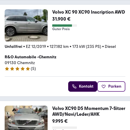
Volvo XC 90 XC90 Inscription AWD
31.900 €
Guter Preis
Unfallfrei
•
EZ 12/2019
•
127.182 km
•
173 kW (235 PS)
•
Diesel
R&O Automobile -Chemnitz
09130 Chemnitz
(
5
)
5 Sterne
Kontakt
Parken
Volvo XC90 D5 Momentum 7-Sitzer
AWD/Navi/Leder/AHK
9.995 €