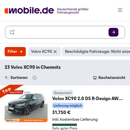
Filter
Volvo XC90
Beschädigte Fahrzeuge: Nicht anz
23 Volvo XC90 in Chemnitz
Sortieren
Kachelansicht
Top
Gesponsert
Volvo XC90 2.0 D5 R-Design AWD
Aut.*360CAM*HUD*ACC*HK*
Lieferung möglich
31.750 €
inkl. kostenlose Lieferung
Sehr guter Preis