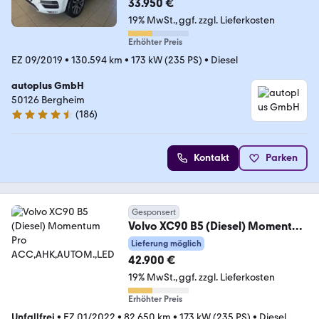
33.950 €
19% MwSt.
ggf. zzgl. Lieferkosten
Erhöhter Preis
EZ 09/2019
•
130.594 km
•
173 kW (235 PS)
•
Diesel
autoplus GmbH
50126 Bergheim
(
186
)
4.7 Sterne
Kontakt
Parken
Gesponsert
Volvo XC90 B5 (Diesel) Momentum
Pro ACC,AHK,AUTOM.,LED
Lieferung möglich
42.900 €
19% MwSt.
ggf. zzgl. Lieferkosten
Erhöhter Preis
Unfallfrei
•
EZ 01/2022
•
82.650 km
•
173 kW (235 PS)
•
Diesel