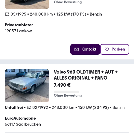
Ohne Bewertung
EZ 05/1995
•
240.000 km
•
125 kW (170 PS)
•
Benzin
Privatanbieter
19057 Lankow
Kontakt
Parken
Volvo 960 OLDTIMER + AUT +
ALLES ORIGINAL + PANO
7.490 €
Ohne Bewertung
Unfallfrei
•
EZ 02/1992
•
248.000 km
•
150 kW (204 PS)
•
Benzin
EuroAutomobile
66117 Saarbrücken