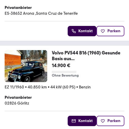
Privatanbieter
ES-38652 Arona ,Santa Cruz de Tenerife
Kontakt
Parken
Volvo PV544 B16 (1960) Gesunde
Basis aus...
14.900 €
Ohne Bewertung
EZ 11/1960
•
40.850 km
•
44 kW (60 PS)
•
Benzin
Privatanbieter
02826 Görlitz
Kontakt
Parken