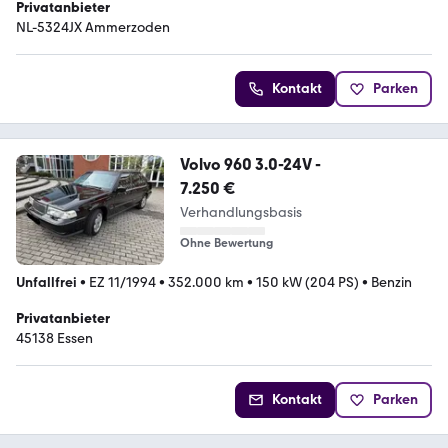
Privatanbieter
NL-5324JX Ammerzoden
Kontakt
Parken
Volvo 960 3.0-24V -
7.250 €
Verhandlungsbasis
Ohne Bewertung
Unfallfrei
•
EZ 11/1994
•
352.000 km
•
150 kW (204 PS)
•
Benzin
Privatanbieter
45138 Essen
Kontakt
Parken