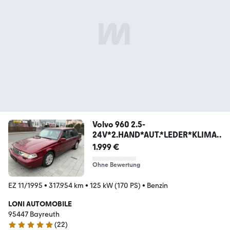
Volvo 960 2.5-
24V*2.HAND*AUT.*LEDER*KLIMA*
EL.SITZE*
1.999 €
Ohne Bewertung
EZ 11/1995
•
317.954 km
•
125 kW (170 PS)
•
Benzin
LONI AUTOMOBILE
95447 Bayreuth
(
22
)
5 Sterne