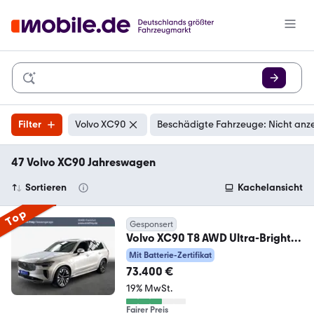
Filter
Volvo XC90
Beschädigte Fahrzeuge: Nicht anz
47 Volvo XC90 Jahreswagen
Sortieren
Kachelansicht
Top
Gesponsert
Volvo XC90 T8 AWD Ultra-Bright
Neues-Modell Luftfahrwe
Mit Batterie-Zertifikat
73.400 €
19% MwSt.
Fairer Preis