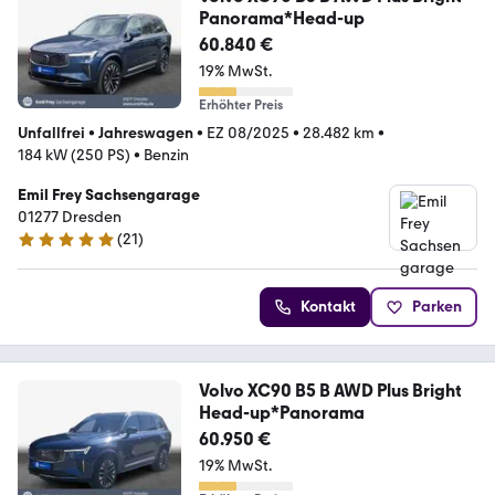
Panorama*Head-up
60.840 €
19% MwSt.
Erhöhter Preis
Unfallfrei
•
Jahreswagen
•
EZ 08/2025
•
28.482 km
•
184 kW (250 PS)
•
Benzin
Emil Frey Sachsengarage
01277 Dresden
(
21
)
5 Sterne
Kontakt
Parken
Volvo XC90 B5 B AWD Plus Bright
Head-up*Panorama
60.950 €
19% MwSt.