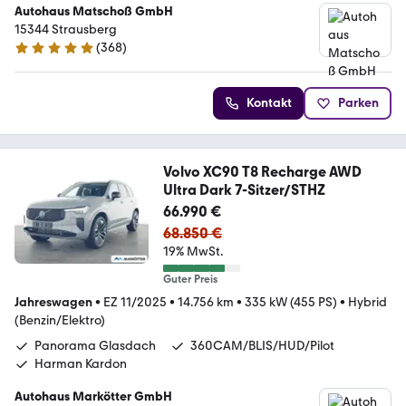
Autohaus Matschoß GmbH
15344 Strausberg
(
368
)
4.9 Sterne
Kontakt
Parken
Volvo XC90 T8 Recharge AWD
Ultra Dark 7-Sitzer/STHZ
66.990 €
68.850 €
19% MwSt.
Guter Preis
Jahreswagen
•
EZ 11/2025
•
14.756 km
•
335 kW (455 PS)
•
Hybrid
(Benzin/Elektro)
Panorama Glasdach
360CAM/BLIS/HUD/Pilot
Harman Kardon
Autohaus Markötter GmbH