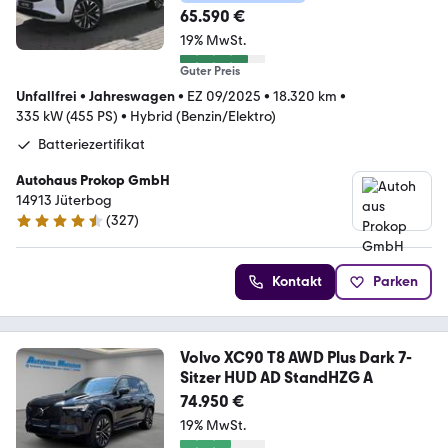
65.590 €
19% MwSt.
Guter Preis
Unfallfrei
•
Jahreswagen
•
EZ 09/2025
•
18.320 km
•
335 kW (455 PS)
•
Hybrid (Benzin/Elektro)
Batteriezertifikat
Autohaus Prokop GmbH
14913 Jüterbog
(
327
)
4.7 Sterne
Kontakt
Parken
Volvo XC90 T8 AWD Plus Dark 7-
Sitzer HUD AD StandHZG A
74.950 €
19% MwSt.