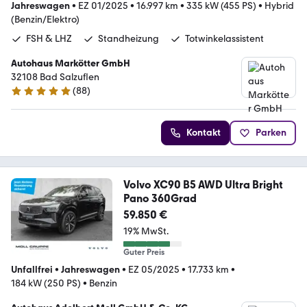
Jahreswagen
•
EZ 01/2025
•
16.997 km
•
335 kW (455 PS)
•
Hybrid
(Benzin/Elektro)
FSH & LHZ
Standheizung
Totwinkelassistent
Autohaus Markötter GmbH
32108 Bad Salzuflen
(
88
)
5 Sterne
Kontakt
Parken
Volvo XC90 B5 AWD Ultra Bright
Pano 360Grad
59.850 €
19% MwSt.
Guter Preis
Unfallfrei
•
Jahreswagen
•
EZ 05/2025
•
17.733 km
•
184 kW (250 PS)
•
Benzin