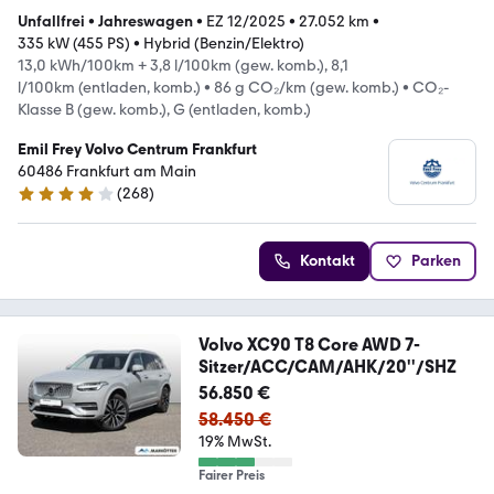
Unfallfrei
•
Jahreswagen
•
EZ 12/2025
•
27.052 km
•
335 kW (455 PS)
•
Hybrid (Benzin/Elektro)
13,0 kWh/100km + 3,8 l/100km (gew. komb.), 8,1
l/100km (entladen, komb.)
•
86 g CO₂/km (gew. komb.)
•
CO₂-
Klasse B (gew. komb.), G (entladen, komb.)
Emil Frey Volvo Centrum Frankfurt
60486 Frankfurt am Main
(
268
)
3.8 Sterne
Kontakt
Parken
Volvo XC90 T8 Core AWD 7-
Sitzer/ACC/CAM/AHK/20''/SHZ
56.850 €
58.450 €
19% MwSt.
Fairer Preis