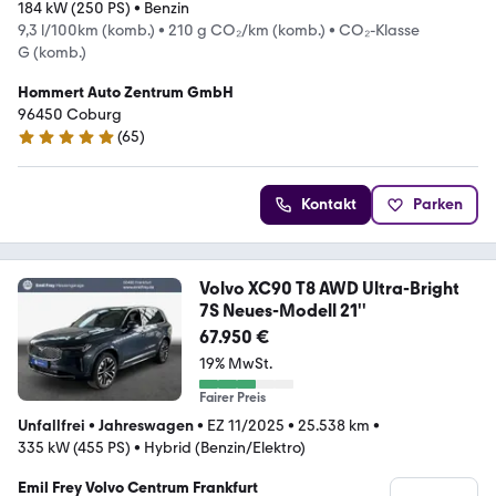
184 kW (250 PS)
•
Benzin
9,3 l/100km (komb.)
•
210 g CO₂/km (komb.)
•
CO₂-Klasse
G (komb.)
Hommert Auto Zentrum GmbH
96450 Coburg
(
65
)
4.9 Sterne
Kontakt
Parken
Volvo XC90 T8 AWD Ultra-Bright
7S Neues-Modell 21''
67.950 €
19% MwSt.
Fairer Preis
Unfallfrei
•
Jahreswagen
•
EZ 11/2025
•
25.538 km
•
335 kW (455 PS)
•
Hybrid (Benzin/Elektro)
Emil Frey Volvo Centrum Frankfurt