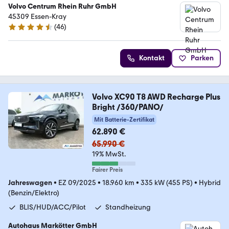
Volvo Centrum Rhein Ruhr GmbH
45309 Essen-Kray
(
46
)
4.7 Sterne
Kontakt
Parken
Volvo XC90 T8 AWD Recharge Plus
Bright /360/PANO/
Mit Batterie-Zertifikat
62.890 €
65.990 €
19% MwSt.
Fairer Preis
Jahreswagen
•
EZ 09/2025
•
18.960 km
•
335 kW (455 PS)
•
Hybrid
(Benzin/Elektro)
BLIS/HUD/ACC/Pilot
Standheizung
Autohaus Markötter GmbH