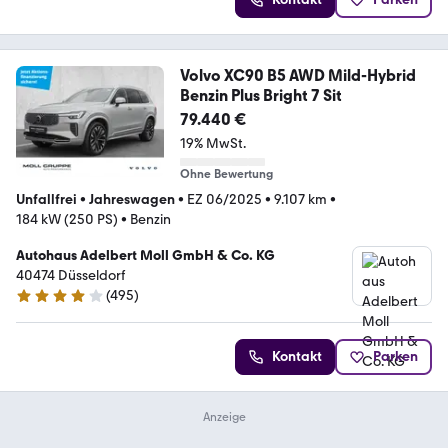
Volvo XC90 B5 AWD Mild-Hybrid
Benzin Plus Bright 7 Sit
79.440 €
19% MwSt.
Ohne Bewertung
Unfallfrei
•
Jahreswagen
•
EZ 06/2025
•
9.107 km
•
184 kW (250 PS)
•
Benzin
Autohaus Adelbert Moll GmbH & Co. KG
40474 Düsseldorf
(
495
)
4.1 Sterne
Kontakt
Parken