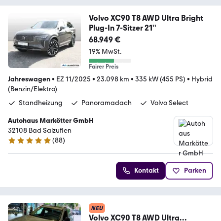
Volvo XC90 T8 AWD Ultra Bright
Plug-In 7-Sitzer 21''
68.949 €
19% MwSt.
Fairer Preis
Jahreswagen
•
EZ 11/2025
•
23.098 km
•
335 kW (455 PS)
•
Hybrid
(Benzin/Elektro)
Standheizung
Panoramadach
Volvo Select
Autohaus Markötter GmbH
32108 Bad Salzuflen
(
88
)
5 Sterne
Kontakt
Parken
NEU
Volvo XC90 T8 AWD Ultra