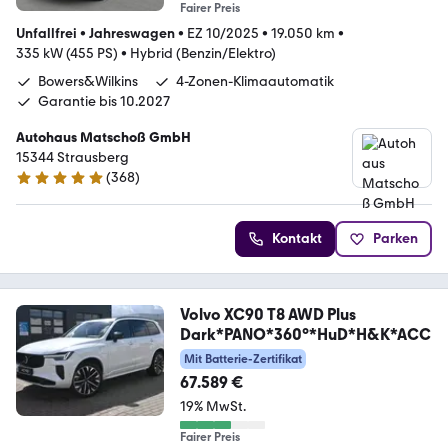
Fairer Preis
Unfallfrei
•
Jahreswagen
•
EZ 10/2025
•
19.050 km
•
335 kW (455 PS)
•
Hybrid (Benzin/Elektro)
Bowers&Wilkins
4-Zonen-Klimaautomatik
Garantie bis 10.2027
Autohaus Matschoß GmbH
15344 Strausberg
(
368
)
4.9 Sterne
Kontakt
Parken
Volvo XC90 T8 AWD Plus
Dark*PANO*360°*HuD*H&K*ACC
Mit Batterie-Zertifikat
67.589 €
19% MwSt.
Fairer Preis