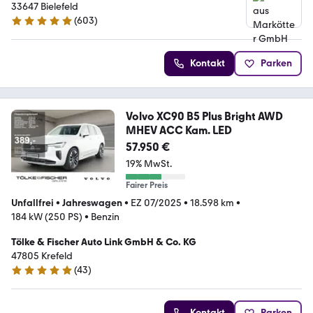
33647 Bielefeld
(
603
)
4.9 Sterne
Kontakt
Parken
Volvo XC90 B5 Plus Bright AWD
MHEV ACC Kam. LED
57.950 €
19% MwSt.
Fairer Preis
Unfallfrei
•
Jahreswagen
•
EZ 07/2025
•
18.598 km
•
184 kW (250 PS)
•
Benzin
Tölke & Fischer Auto Link GmbH & Co. KG
47805 Krefeld
(
43
)
4.8 Sterne
Kontakt
Parken