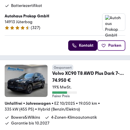
Batteriezertifikat
Autohaus Prokop GmbH
14913 Jüterbog
(
327
)
4.7 Sterne
Kontakt
Parken
Gesponsert
Volvo XC90 T8 AWD Plus Dark 7-
Sitzer HUD AD StandHZG A
74.950 €
19% MwSt.
Fairer Preis
Unfallfrei
•
Jahreswagen
•
EZ 10/2025
•
19.050 km
•
335 kW (455 PS)
•
Hybrid (Benzin/Elektro)
Bowers&Wilkins
4-Zonen-Klimaautomatik
Garantie bis 10.2027