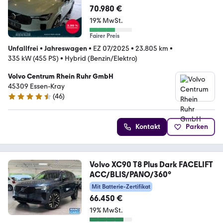
Dark+MASSAGE+BO&WI+AHK+L
70.980 €
EDER+
19% MwSt.
Fairer Preis
Unfallfrei
•
Jahreswagen
•
EZ 07/2025
•
23.805 km
•
335 kW (455 PS)
•
Hybrid (Benzin/Elektro)
Volvo Centrum Rhein Ruhr GmbH
45309 Essen-Kray
(
46
)
4.7 Sterne
Kontakt
Parken
Volvo XC90 T8 Plus Dark FACELIFT
ACC/BLIS/PANO/360°
Mit Batterie-Zertifikat
66.450 €
19% MwSt.