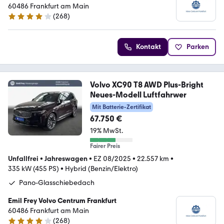
60486 Frankfurt am Main
(
268
)
3.8 Sterne
Kontakt
Parken
Volvo XC90 T8 AWD Plus-Bright
Neues-Modell Luftfahrwer
Mit Batterie-Zertifikat
67.750 €
19% MwSt.
Fairer Preis
Unfallfrei
•
Jahreswagen
•
EZ 08/2025
•
22.557 km
•
335 kW (455 PS)
•
Hybrid (Benzin/Elektro)
Pano-Glasschiebedach
Emil Frey Volvo Centrum Frankfurt
60486 Frankfurt am Main
(
268
)