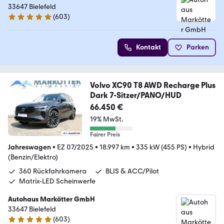
33647 Bielefeld
(
603
)
4.9 Sterne
Kontakt
Parken
Volvo XC90 T8 AWD Recharge Plus
Dark 7-Sitzer/PANO/HUD
66.450 €
19% MwSt.
Fairer Preis
Jahreswagen
•
EZ 07/2025
•
18.997 km
•
335 kW (455 PS)
•
Hybrid
(Benzin/Elektro)
360 Rückfahrkamera
BLIS & ACC/Pilot
Matrix-LED Scheinwerfe
Autohaus Markötter GmbH
33647 Bielefeld
(
603
)
4.9 Sterne