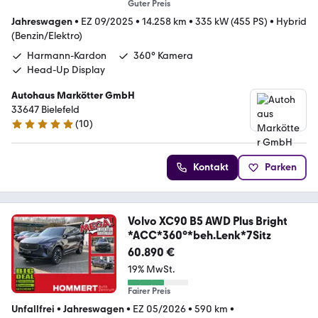
Guter Preis
Jahreswagen
•
EZ 09/2025
•
14.258 km
•
335 kW (455 PS)
•
Hybrid
(Benzin/Elektro)
Harmann-Kardon
360° Kamera
Head-Up Display
Autohaus Markötter GmbH
33647 Bielefeld
(
10
)
5 Sterne
Kontakt
Parken
Volvo XC90 B5 AWD Plus Bright
*ACC*360°*beh.Lenk*7Sitz
60.890 €
19% MwSt.
Fairer Preis
Unfallfrei
•
Jahreswagen
•
EZ 05/2026
•
590 km
•