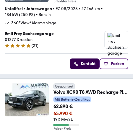
Erhöhter Preis
Unfallfrei
•
Jahreswagen
•
EZ 08/2025
•
27.266 km
•
184 kW (250 PS)
•
Benzin
360°View*Alarmanlage
Emil Frey Sachsengarage
01277 Dresden
(
21
)
5 Sterne
Kontakt
Parken
Gesponsert
Volvo XC90 T8 AWD Recharge Plus
Bright /360/PANO/
Mit Batterie-Zertifikat
62.890 €
65.990 €
19% MwSt.
Fairer Preis