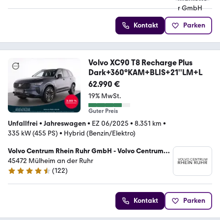
Kontakt
Parken
Volvo XC90 T8 Recharge Plus
Dark+360°KAM+BLIS+21''LM+L
62.990 €
19% MwSt.
Guter Preis
Unfallfrei
•
Jahreswagen
•
EZ 06/2025
•
8.351 km
•
335 kW (455 PS)
•
Hybrid (Benzin/Elektro)
Volvo Centrum Rhein Ruhr GmbH - Volvo Centrum
Essen/ Mülheim
45472 Mülheim an der Ruhr
(
122
)
4.6 Sterne
Kontakt
Parken