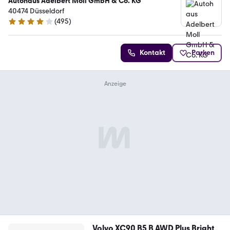
Autohaus Adelbert Moll GmbH & Co. KG
40474 Düsseldorf
(
495
)
4.1 Sterne
Kontakt
Parken
Volvo XC90 B5 B AWD Plus Bright