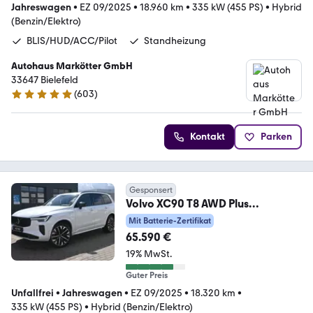
Jahreswagen
•
EZ 09/2025
•
18.960 km
•
335 kW (455 PS)
•
Hybrid
(Benzin/Elektro)
BLIS/HUD/ACC/Pilot
Standheizung
Autohaus Markötter GmbH
33647 Bielefeld
(
603
)
4.9 Sterne
Kontakt
Parken
Gesponsert
Volvo XC90 T8 AWD Plus
Dark*PANO*360°*HuD*H&K*ACC
Mit Batterie-Zertifikat
65.590 €
19% MwSt.
Guter Preis
Unfallfrei
•
Jahreswagen
•
EZ 09/2025
•
18.320 km
•
335 kW (455 PS)
•
Hybrid (Benzin/Elektro)