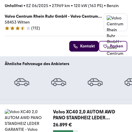
Unfallfrei
•
EZ 06/2025
•
27.969 km
•
120 kW (163 PS)
•
Benzin
Volvo Centrum Rhein Ruhr GmbH - Volvo Centrum
Witten
58453 Witten
(
112
)
3.4 Sterne
Kontakt
Parken
Ähnliche Fahrzeuge des Anbieters
Volvo XC40 2,0 AUTOM AWD
PANO STANDHEIZ LEDER
GARANTIE
26.899 €