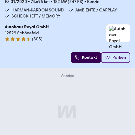
EZ 01/2020
•
74.695 km
•
182 kW (247 PS)
•
Benzin
HARMAN-KARDON SOUND
AMBIENTE / CARPLAY
SCHECKHEFT / MEMORY
Autohaus Royal GmbH
12529 Schönefeld
(
503
)
4.7 Sterne
Kontakt
Parken