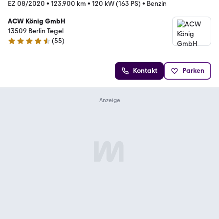
EZ 08/2020
•
123.900 km
•
120 kW (163 PS)
•
Benzin
ACW König GmbH
13509 Berlin Tegel
(
55
)
4.7 Sterne
Kontakt
Parken