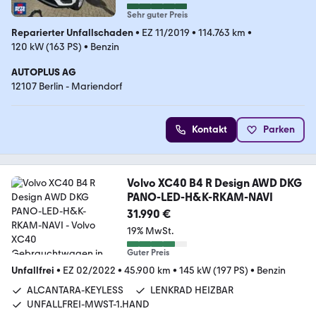
Sehr guter Preis
Reparierter Unfallschaden
•
EZ 11/2019
•
114.763 km
•
120 kW (163 PS)
•
Benzin
AUTOPLUS AG
12107 Berlin - Mariendorf
Kontakt
Parken
Volvo XC40 B4 R Design AWD DKG
PANO-LED-H&K-RKAM-NAVI
31.990 €
19% MwSt.
Guter Preis
Unfallfrei
•
EZ 02/2022
•
45.900 km
•
145 kW (197 PS)
•
Benzin
ALCANTARA-KEYLESS
LENKRAD HEIZBAR
UNFALLFREI-MWST-1.HAND