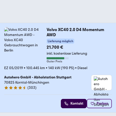
Volvo XC40 2.0 D4 Momentum
AWD
Lieferung möglich
21.700 €
inkl. kostenlose Lieferung
Guter Preis
EZ 05/2019
•
100.445 km
•
140 kW (190 PS)
•
Diesel
Autohero GmbH - Abholstation Stuttgart
70825 Korntal-Münchingen
(
303
)
4.4 Sterne
Kontakt
Parken