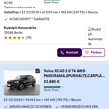
Guter Preis
Unfallfrei
•
EZ 01/2018
•
67.000 km
•
182 kW (247 PS)
•
Benzin
SCHECKHEFT ° GARANTIE
Rudolph Automobile
13088 Berlin
(
74
)
4.7 Sterne
Kontakt
Parken
Volvo XC40 2.0 T4 AWD
PANORAMA,SPURHALTE,CARPLAY,
LED
23.880 €
Guter Preis
EZ 03/2020
•
96.963 km
•
140 kW (190 PS)
•
Benzin
ABGEDUNKELTE SCHEIBEN
VERKEHRSZEICHEN ERK.