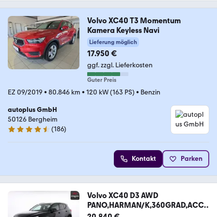
Volvo XC40 T3 Momentum
Kamera Keyless Navi
Lieferung möglich
17.950 €
ggf. zzgl. Lieferkosten
Guter Preis
EZ 09/2019
•
80.846 km
•
120 kW (163 PS)
•
Benzin
autoplus GmbH
50126 Bergheim
(
186
)
4.7 Sterne
Kontakt
Parken
Volvo XC40 D3 AWD
PANO,HARMAN/K,360GRAD,ACC,1
.HD,SH
20.840 €