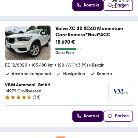
Kontakt
Parken
Volvo XC 40 XC40 Momentum
Core Kamera*Navi*ACC
18.690 €
Guter Preis
EZ 12/2020
•
105.480 km
•
120 kW (163 PS)
•
Benzin
Abstandstempomat
Navigation
Kamera
V&M Automobil GmbH
14979 Großbeeren
(
34
)
4.4 Sterne
Kontakt
Parken