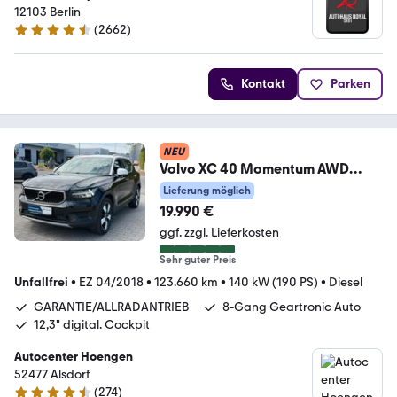
12103 Berlin
(
2662
)
4.6 Sterne
Kontakt
Parken
NEU
Volvo XC 40 Momentum AWD
Garantie *Leder *KeyL *Navi
Lieferung möglich
19.990 €
ggf. zzgl. Lieferkosten
Sehr guter Preis
Unfallfrei
•
EZ 04/2018
•
123.660 km
•
140 kW (190 PS)
•
Diesel
GARANTIE/ALLRADANTRIEB
8-Gang Geartronic Auto
12,3" digital. Cockpit
Autocenter Hoengen
52477 Alsdorf
(
274
)