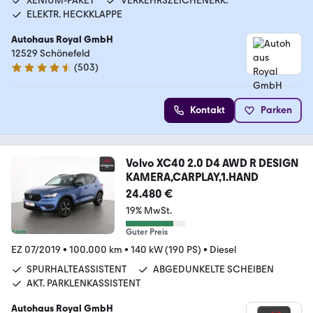
XENIUM-PAKET
VERKEHRSZEICHENERK.
ELEKTR. HECKKLAPPE
Autohaus Royal GmbH
12529 Schönefeld
(
503
)
4.7 Sterne
Kontakt
Parken
Volvo XC40 2.0 D4 AWD R DESIGN
KAMERA,CARPLAY,1.HAND
24.480 €
19% MwSt.
Guter Preis
EZ 07/2019
•
100.000 km
•
140 kW (190 PS)
•
Diesel
SPURHALTEASSISTENT
ABGEDUNKELTE SCHEIBEN
AKT. PARKLENKASSISTENT
Autohaus Royal GmbH