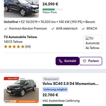
24.590 €
Fairer Preis
Unfallfrei
•
EZ 10/2019
•
74.300 km
•
140 kW (190 PS)
•
Benzin
Harman Kardon Premium
AHK elektrisch
8FACH
TU Automobile Teltow
14513 Teltow
(
66
)
4.8 Sterne
Kontakt
Parken
Gesponsert
Volvo XC40 2.0 D4 Momentum
AWD Aut.*NAVI*TEMPO*PDC*SHZ
Lieferung möglich
22.700 €
inkl. kostenlose Lieferung