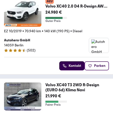
NEU
Volvo XC40 2.0 D4 R-Design AWD
Aut.*NAVI*LED*CAM*TEMPO
24.980 €
Guter Preis
EZ 10/2019
•
70.940 km
•
140 kW (190 PS)
•
Diesel
Autohero GmbH
14059 Berlin
(
502
)
4.5 Sterne
Kontakt
Parken
Volvo XC40 T3 2WD R-Design
(EURO 6d) Klima Navi
21.990 €
Fairer Preis