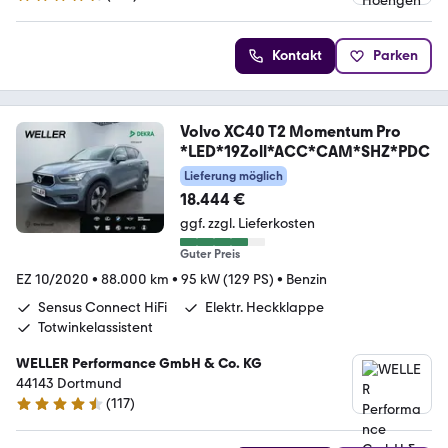
4.5 Sterne
Kontakt
Parken
Volvo XC40 T2 Momentum Pro
*LED*19Zoll*ACC*CAM*SHZ*PDC
Lieferung möglich
18.444 €
ggf. zzgl. Lieferkosten
Guter Preis
EZ 10/2020
•
88.000 km
•
95 kW (129 PS)
•
Benzin
Sensus Connect HiFi
Elektr. Heckklappe
Totwinkelassistent
WELLER Performance GmbH & Co. KG
44143 Dortmund
(
117
)
4.6 Sterne