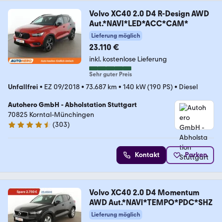
Volvo XC40 2.0 D4 R-Design AWD
Aut.*NAVI*LED*ACC*CAM*
Lieferung möglich
23.110 €
inkl. kostenlose Lieferung
Sehr guter Preis
Unfallfrei
•
EZ 09/2018
•
73.687 km
•
140 kW (190 PS)
•
Diesel
Autohero GmbH - Abholstation Stuttgart
70825 Korntal-Münchingen
(
303
)
4.4 Sterne
Kontakt
Parken
Volvo XC40 2.0 D4 Momentum
AWD Aut.*NAVI*TEMPO*PDC*SHZ
Lieferung möglich