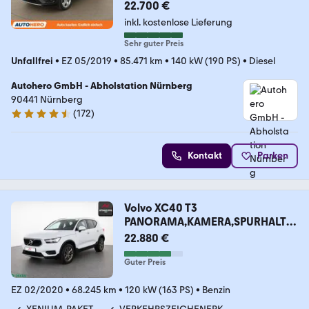
22.700 €
inkl. kostenlose Lieferung
Sehr guter Preis
Unfallfrei
•
EZ 05/2019
•
85.471 km
•
140 kW (190 PS)
•
Diesel
Autohero GmbH - Abholstation Nürnberg
90441 Nürnberg
(
172
)
4.5 Sterne
Kontakt
Parken
Volvo XC40 T3
PANORAMA,KAMERA,SPURHALTE,
AHK,SH,1.HD
22.880 €
Guter Preis
EZ 02/2020
•
68.245 km
•
120 kW (163 PS)
•
Benzin