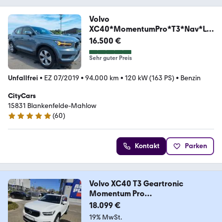
Volvo
XC40*MomentumPro*T3*Nav*LE
D*Leder*Cam*SHZ
16.500 €
Sehr guter Preis
Unfallfrei
•
EZ 07/2019
•
94.000 km
•
120 kW (163 PS)
•
Benzin
CityCars
15831 Blankenfelde-Mahlow
(
60
)
4.9 Sterne
Kontakt
Parken
Volvo XC40 T3 Geartronic
Momentum Pro
NAVI+CAM+SITZHZG
18.099 €
19% MwSt.