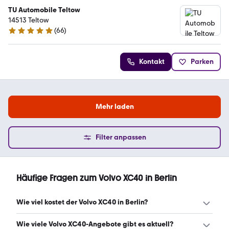
TU Automobile Teltow
14513 Teltow
(
66
)
4.8 Sterne
Kontakt
Parken
Mehr laden
Filter anpassen
Häufige Fragen zum Volvo XC40 in Berlin
Wie viel kostet der Volvo XC40 in Berlin?
Ein guter Preis für einen Volvo XC40 in Berlin liegt zwischen
Wie viele Volvo XC40-Angebote gibt es aktuell?