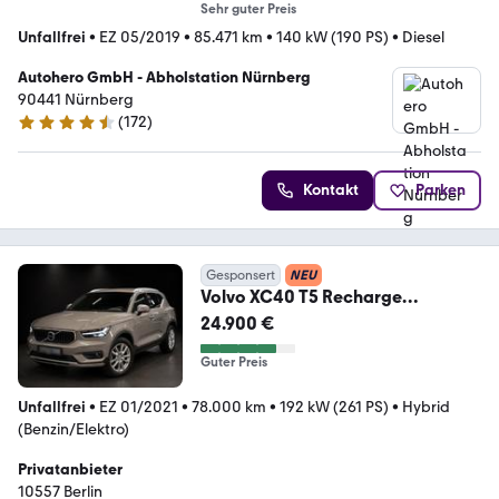
Sehr guter Preis
Unfallfrei
•
EZ 05/2019
•
85.471 km
•
140 kW (190 PS)
•
Diesel
Autohero GmbH - Abholstation Nürnberg
90441 Nürnberg
(
172
)
4.5 Sterne
Kontakt
Parken
Gesponsert
NEU
Volvo XC40 T5 Recharge
Inscription Rech...
24.900 €
Guter Preis
Unfallfrei
•
EZ 01/2021
•
78.000 km
•
192 kW (261 PS)
•
Hybrid
(Benzin/Elektro)
Privatanbieter
10557 Berlin