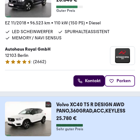
Guter Preis
EZ 11/2018
•
96.523 km
•
110 kW (150 PS)
•
Diesel
LED SCHEINWERFER
SPURHALTEASSISTENT
MEMORY / NAVI SENSUS
Autohaus Royal GmbH
12103 Berlin
(
2662
)
4.6 Sterne
Kontakt
Parken
Volvo XC40 T5 R DESIGN AWD
PANO,360GRAD,ACC,KEYLESS
25.780 €
Sehr guter Preis