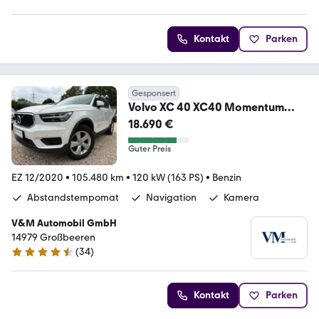
Kontakt
Parken
Gesponsert
Volvo XC 40 XC40 Momentum
Core Kamera*Navi*ACC
18.690 €
Guter Preis
EZ 12/2020
•
105.480 km
•
120 kW (163 PS)
•
Benzin
Abstandstempomat
Navigation
Kamera
V&M Automobil GmbH
14979 Großbeeren
(
34
)
4.4 Sterne
Kontakt
Parken