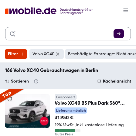
Filter
Volvo XC40
Beschädigte Fahrzeuge: Nicht anz
166 Volvo XC40 Gebrauchtwagen in Berlin
Sortieren
Kachelansicht
Top
Gesponsert
Volvo XC40 B3 Plus Dark 360°
+WINTERPAK+MEMORY+NAVI+D
Lieferung möglich
AB
31.950 €
19% MwSt.
inkl. kostenlose Lieferung
Guter Preis