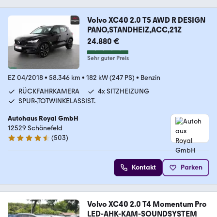
Volvo XC40 2.0 T5 AWD R DESIGN
PANO,STANDHEIZ,ACC,21Z
24.880 €
Sehr guter Preis
EZ 04/2018
•
58.346 km
•
182 kW (247 PS)
•
Benzin
RÜCKFAHRKAMERA
4x SITZHEIZUNG
SPUR-,TOTWINKELASSIST.
Autohaus Royal GmbH
12529 Schönefeld
(
503
)
4.7 Sterne
Kontakt
Parken
Volvo XC40 2.0 T4 Momentum Pro
LED-AHK-KAM-SOUNDSYSTEM