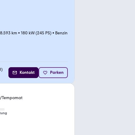
8.593 km
•
180 kW (245 PS)
•
Benzin
0
)
Kontakt
Parken
r/Tempomat
tung