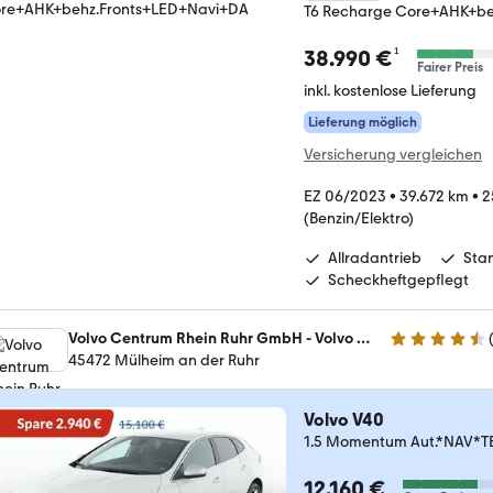
T6 Recharge Core+AHK+be
¹
38.990 €
Fairer Preis
inkl. kostenlose Lieferung
Lieferung möglich
Versicherung vergleichen
EZ 06/2023
•
39.672 km
•
2
(Benzin/Elektro)
Allradantrieb
Sta
Scheckheftgepflegt
Volvo Centrum Rhein Ruhr GmbH - Volvo Centrum Essen/ Mülheim
4.6 Sterne
45472 Mülheim an der Ruhr
Volvo V40
1.5 Momentum Aut.*NAV
12.160 €