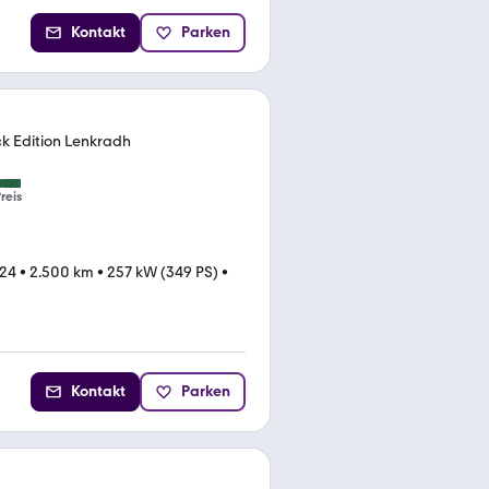
Kontakt
Parken
k Edition Lenkradh
reis
024
•
2.500 km
•
257 kW (349 PS)
•
Kontakt
Parken