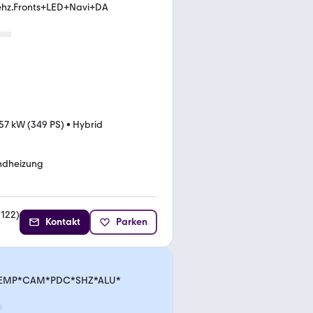
hz.Fronts+LED+Navi+DA
57 kW (349 PS)
•
Hybrid
ndheizung
(
122
)
Kontakt
Parken
*TEMP*CAM*PDC*SHZ*ALU*