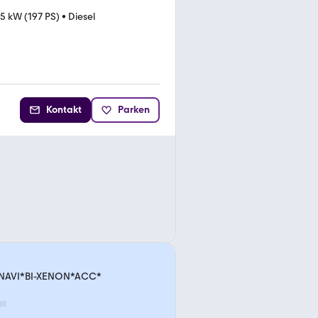
5 kW (197 PS)
•
Diesel
Kontakt
Parken
*NAVI*BI-XENON*ACC*