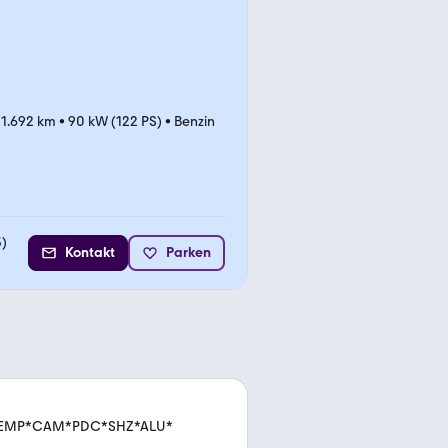
1.692 km
•
90 kW (122 PS)
•
Benzin
3
)
Kontakt
Parken
*TEMP*CAM*PDC*SHZ*ALU*