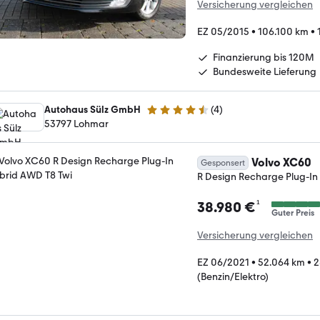
Versicherung vergleichen
EZ 05/2015
•
106.100 km
•
Finanzierung bis 120M
Bundesweite Lieferung
Autohaus Sülz GmbH
(
4
)
4.6 Sterne
53797 Lohmar
Volvo XC60
Gesponsert
R Design Recharge Plug-In
¹
38.980 €
Guter Preis
Versicherung vergleichen
EZ 06/2021
•
52.064 km
•
2
(Benzin/Elektro)