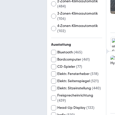
2-Zonen-Klimaautomatik
(
484
)
3-Zonen-Klimaautomatik
(
106
)
4-Zonen-Klimaautomatik
(
102
)
Ausstattung
Bluetooth
(
465
)
Bordcomputer
(
461
)
CD-Spieler
(
77
)
Elektr. Fensterheber
(
518
)
Elektr. Seitenspiegel
(
521
)
Elektr. Sitzeinstellung
(
440
)
Freisprecheinrichtung
(
439
)
Head-Up Display
(
133
)
Isofix
(
510
)