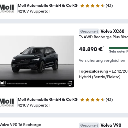
Moll Automobile GmbH & Co KG
(
43
)
4.5 Sterne
42109 Wuppertal
Volvo XC60
Gesponsert
T6 AWD Recharge Plus Blac
¹
48.890 €
Sehr guter P
Versicherung vergleichen
Tageszulassung
•
EZ 12/2
Hybrid (Benzin/Elektro)
Moll Automobile GmbH & Co KG
(
43
)
4.5 Sterne
42109 Wuppertal
Volvo V90
Gesponsert