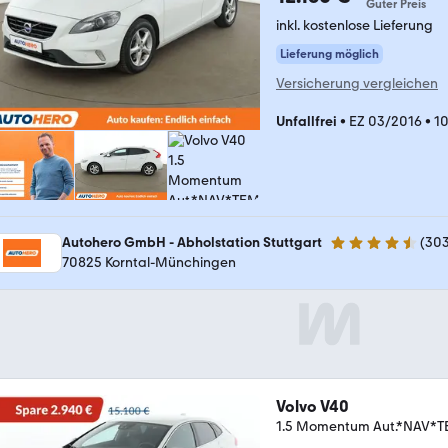
Guter Preis
inkl. kostenlose Lieferung
Lieferung möglich
Versicherung vergleichen
Unfallfrei
•
EZ 03/2016
•
10
Autohero GmbH - Abholstation Stuttgart
(
30
4.4 Sterne
70825 Korntal-Münchingen
Volvo V40
1.5 Momentum Aut.*NAV