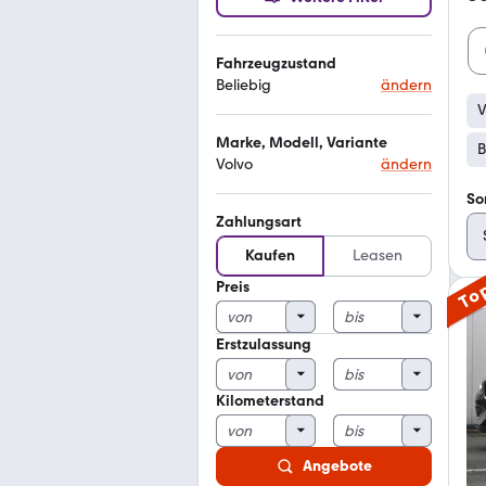
Fahrzeugzustand
Beliebig
ändern
V
Marke, Modell, Variante
B
Volvo
ändern
So
Zahlungsart
Kaufen
Leasen
Preis
To
Erstzulassung
Kilometerstand
Angebote