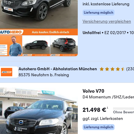
inkl. kostenlose Lieferung
Lieferung möglich
Versicherung vergleichen
Unfallfrei
•
EZ 02/2017
•
10
Autohero GmbH - Abholstation München
(
23
4.4 Sterne
85375 Neufahrn b. Freising
Volvo V70
D4 Momentum /SHZ/Lede
¹
21.498 €
Ohne Bewer
ggf. zzgl. Lieferkosten
Lieferung möglich