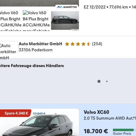
EZ 12/2022
•
77.696 km
•
14
Auto Markötter GmbH
(
254
)
4.7 Sterne
33106 Paderborn
itere Fahrzeuge dieses Händlers
Volvo XC60
2.0 T5 Summum AWD Aut.
18.700 €
Guter Preis