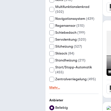
Multifunktionslenkrad
(
502
)
Navigationssystem
(
439
)
Regensensor
(
510
)
Schiebedach
(
199
)
Servolenkung
(
520
)
Sitzheizung
(
527
)
Skisack
(
84
)
Standheizung
(
211
)
Start/Stopp-Automatik
(
455
)
Zentralverriegelung
(
495
)
Mehr
...
Anbieter
Beliebig