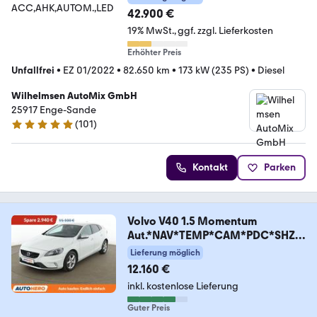
42.900 €
19% MwSt.
ggf. zzgl. Lieferkosten
Erhöhter Preis
Unfallfrei
•
EZ 01/2022
•
82.650 km
•
173 kW (235 PS)
•
Diesel
Wilhelmsen AutoMix GmbH
25917 Enge-Sande
(
101
)
4.9 Sterne
Kontakt
Parken
Volvo V40 1.5 Momentum
Aut.*NAV*TEMP*CAM*PDC*SHZ*
ALU*
Lieferung möglich
12.160 €
inkl. kostenlose Lieferung
Guter Preis