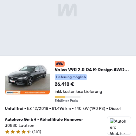
NEU
Volvo V90 2.0 D4 R-Design AWD
Aut.*NAV*ACC*360CAM*PDC*
Lieferung möglich
26.410 €
inkl. kostenlose Lieferung
Erhöhter Preis
Unfallfrei
•
EZ 12/2018
•
81.496 km
•
140 kW (190 PS)
•
Diesel
Autohero GmbH - Abholfiliale Hannover
30880 Laatzen
(
151
)
4.7 Sterne