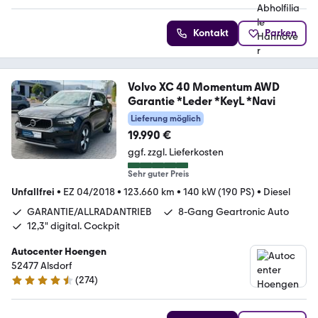
Kontakt
Parken
Volvo XC 40 Momentum AWD
Garantie *Leder *KeyL *Navi
Lieferung möglich
19.990 €
ggf. zzgl. Lieferkosten
Sehr guter Preis
Unfallfrei
•
EZ 04/2018
•
123.660 km
•
140 kW (190 PS)
•
Diesel
GARANTIE/ALLRADANTRIEB
8-Gang Geartronic Auto
12,3" digital. Cockpit
Autocenter Hoengen
52477 Alsdorf
(
274
)
4.5 Sterne