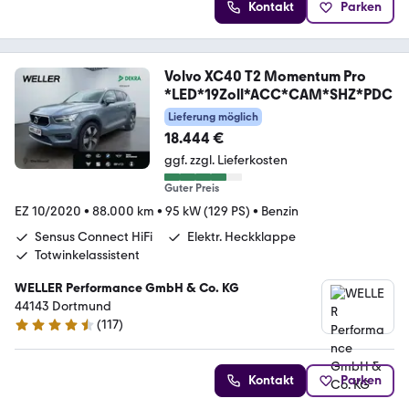
Kontakt
Parken
Volvo XC40 T2 Momentum Pro
*LED*19Zoll*ACC*CAM*SHZ*PDC
Lieferung möglich
18.444 €
ggf. zzgl. Lieferkosten
Guter Preis
EZ 10/2020
•
88.000 km
•
95 kW (129 PS)
•
Benzin
Sensus Connect HiFi
Elektr. Heckklappe
Totwinkelassistent
WELLER Performance GmbH & Co. KG
44143 Dortmund
(
117
)
4.6 Sterne
Kontakt
Parken