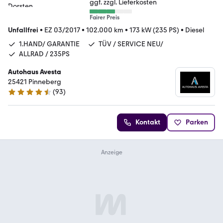
ggf. zzgl. Lieferkosten
Fairer Preis
Unfallfrei
•
EZ 03/2017
•
102.000 km
•
173 kW (235 PS)
•
Diesel
1.HAND/ GARANTIE
TÜV / SERVICE NEU/
ALLRAD / 235PS
Autohaus Avesta
25421 Pinneberg
(
93
)
4.6 Sterne
Kontakt
Parken