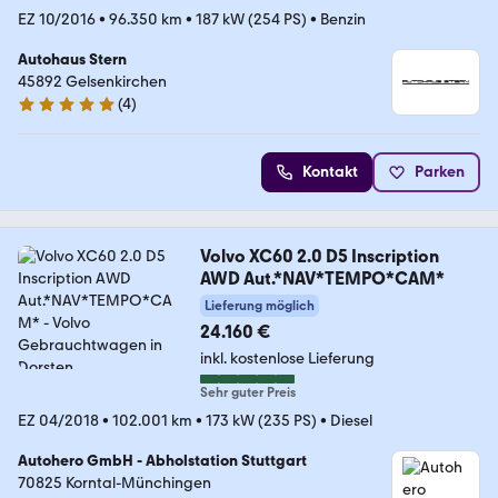
EZ 10/2016
•
96.350 km
•
187 kW (254 PS)
•
Benzin
Autohaus Stern
45892 Gelsenkirchen
(
4
)
5 Sterne
Kontakt
Parken
Volvo XC60 2.0 D5 Inscription
AWD Aut.*NAV*TEMPO*CAM*
Lieferung möglich
24.160 €
inkl. kostenlose Lieferung
Sehr guter Preis
EZ 04/2018
•
102.001 km
•
173 kW (235 PS)
•
Diesel
Autohero GmbH - Abholstation Stuttgart
70825 Korntal-Münchingen