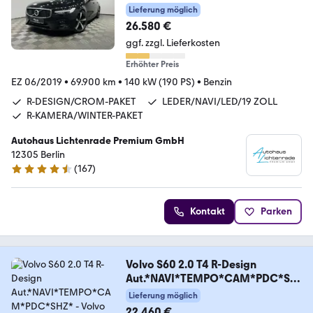
Lieferung möglich
26.580 €
ggf. zzgl. Lieferkosten
Erhöhter Preis
EZ 06/2019
•
69.900 km
•
140 kW (190 PS)
•
Benzin
R-DESIGN/CROM-PAKET
LEDER/NAVI/LED/19 ZOLL
R-KAMERA/WINTER-PAKET
Autohaus Lichtenrade Premium GmbH
12305 Berlin
(
167
)
4.6 Sterne
Kontakt
Parken
Volvo S60 2.0 T4 R-Design
Aut.*NAVI*TEMPO*CAM*PDC*SH
Z*
Lieferung möglich
22.460 €