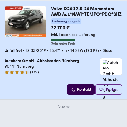
Volvo XC40 2.0 D4 Momentum
AWD Aut.*NAVI*TEMPO*PDC*SHZ
Lieferung möglich
22.700 €
inkl. kostenlose Lieferung
Sehr guter Preis
Unfallfrei
•
EZ 05/2019
•
85.471 km
•
140 kW (190 PS)
•
Diesel
Autohero GmbH - Abholstation Nürnberg
90441 Nürnberg
(
172
)
4.5 Sterne
Kontakt
Parken