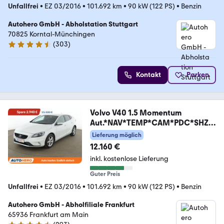
Unfallfrei
•
EZ 03/2016
•
101.692 km
•
90 kW (122 PS)
•
Benzin
Autohero GmbH - Abholstation Stuttgart
70825 Korntal-Münchingen
(
303
)
4.4 Sterne
Kontakt
Parken
Volvo V40 1.5 Momentum
Aut.*NAV*TEMP*CAM*PDC*SHZ*
ALU*
Lieferung möglich
12.160 €
inkl. kostenlose Lieferung
Guter Preis
Unfallfrei
•
EZ 03/2016
•
101.692 km
•
90 kW (122 PS)
•
Benzin
Autohero GmbH - Abholfiliale Frankfurt
65936 Frankfurt am Main