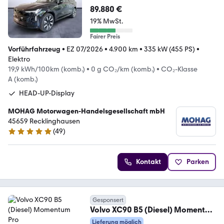
Executive Edition - 7-S
89.880 €
19% MwSt.
Fairer Preis
Vorführfahrzeug
•
EZ 07/2026
•
4.900 km
•
335 kW (455 PS)
•
Elektro
19,9 kWh/100km (komb.)
•
0 g CO₂/km (komb.)
•
CO₂-Klasse
A (komb.)
HEAD-UP-Display
MOHAG Motorwagen-Handelsgesellschaft mbH
45659 Recklinghausen
(
49
)
5 Sterne
Kontakt
Parken
Gesponsert
Volvo XC90 B5 (Diesel) Momentum
Pro ACC,AHK,AUTOM.,LED
Lieferung möglich