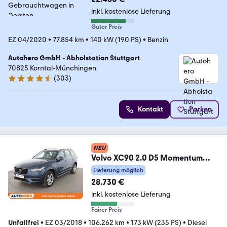
inkl. kostenlose Lieferung
Guter Preis
EZ 04/2020
•
77.854 km
•
140 kW (190 PS)
•
Benzin
Autohero GmbH - Abholstation Stuttgart
70825 Korntal-Münchingen
(
303
)
4.4 Sterne
Kontakt
Parken
NEU
Volvo XC90 2.0 D5 Momentum
AWD Aut.*NAVI*LED*ACC*CAM*
Lieferung möglich
28.730 €
inkl. kostenlose Lieferung
Fairer Preis
Unfallfrei
•
EZ 03/2018
•
106.262 km
•
173 kW (235 PS)
•
Diesel