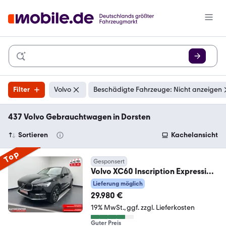
Filter
Volvo
Beschädigte Fahrzeuge: Nicht anzeigen
437 Volvo Gebrauchtwagen in Dorsten
Sortieren
Kachelansicht
Top
Gesponsert
Volvo XC60 Inscription Expression
Plug-In Hybrid AWD
Lieferung möglich
29.980 €
19% MwSt.
ggf. zzgl. Lieferkosten
Guter Preis