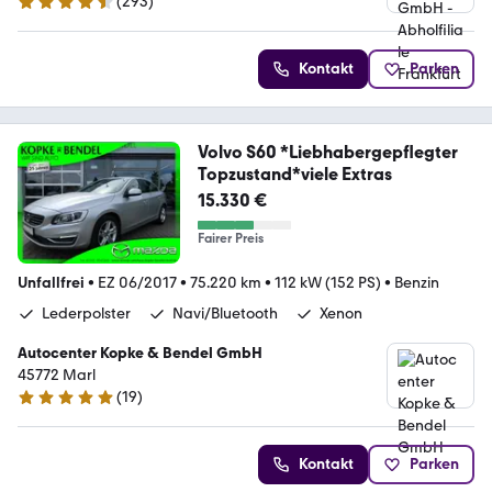
(
293
)
4.6 Sterne
Kontakt
Parken
Volvo S60 *Liebhabergepflegter
Topzustand*viele Extras
15.330 €
Fairer Preis
Unfallfrei
•
EZ 06/2017
•
75.220 km
•
112 kW (152 PS)
•
Benzin
Lederpolster
Navi/Bluetooth
Xenon
Autocenter Kopke & Bendel GmbH
45772 Marl
(
19
)
5 Sterne
Kontakt
Parken