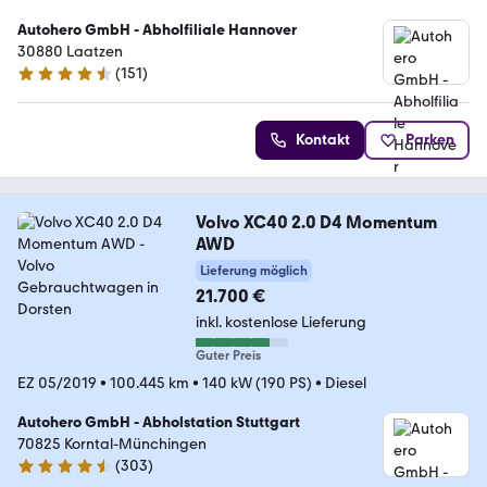
Autohero GmbH - Abholfiliale Hannover
30880 Laatzen
(
151
)
4.7 Sterne
Kontakt
Parken
Volvo XC40 2.0 D4 Momentum
AWD
Lieferung möglich
21.700 €
inkl. kostenlose Lieferung
Guter Preis
EZ 05/2019
•
100.445 km
•
140 kW (190 PS)
•
Diesel
Autohero GmbH - Abholstation Stuttgart
70825 Korntal-Münchingen
(
303
)
4.4 Sterne