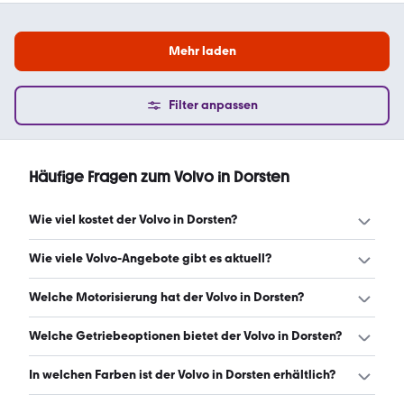
Mehr laden
Filter anpassen
Häufige Fragen zum Volvo in Dorsten
Wie viel kostet der Volvo in Dorsten?
Ein guter Preis für einen Volvo in Dorsten liegt zwischen
Wie viele Volvo-Angebote gibt es aktuell?
19.900 € und 49.990 €. Leasingangebote starten ab 442
€ monatlich. (Stand: 8.8.2026)
Es gibt insgesamt 437 Volvo bei mobile.de, davon 396
Welche Motorisierung hat der Volvo in Dorsten?
Gebraucht- und 41 Neuwagen. (Stand: 8.8.2026)
Der Volvo in Dorsten hat Leistungen zwischen 120 und 455
Welche Getriebeoptionen bietet der Volvo in Dorsten?
PS. (Stand: 8.8.2026)
Der Volvo in Dorsten ist mit automatischem und
In welchen Farben ist der Volvo in Dorsten erhältlich?
manuellem Getriebe erhältlich. (Stand: 8.8.2026)