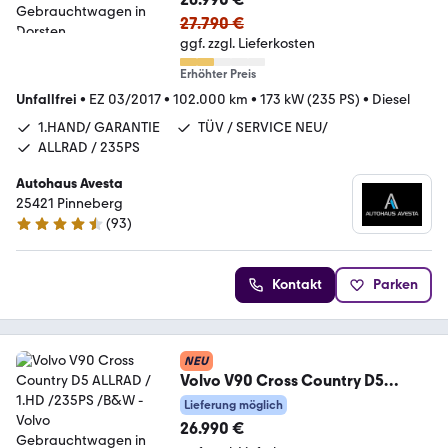
27.790 €
ggf. zzgl. Lieferkosten
Erhöhter Preis
Unfallfrei
•
EZ 03/2017
•
102.000 km
•
173 kW (235 PS)
•
Diesel
1.HAND/ GARANTIE
TÜV / SERVICE NEU/
ALLRAD / 235PS
Autohaus Avesta
25421 Pinneberg
(
93
)
4.6 Sterne
Kontakt
Parken
NEU
Volvo V90 Cross Country D5
ALLRAD / 1.HD /235PS /B&W
Lieferung möglich
26.990 €