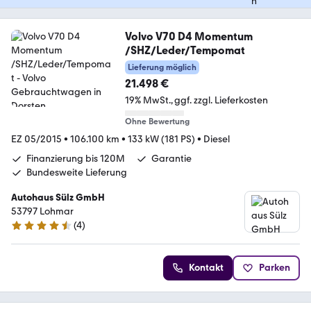
Volvo V70 D4 Momentum
/SHZ/Leder/Tempomat
Lieferung möglich
21.498 €
19% MwSt.
ggf. zzgl. Lieferkosten
Ohne Bewertung
EZ 05/2015
•
106.100 km
•
133 kW (181 PS)
•
Diesel
Finanzierung bis 120M
Garantie
Bundesweite Lieferung
Autohaus Sülz GmbH
53797 Lohmar
(
4
)
4.6 Sterne
Kontakt
Parken