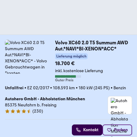
Volvo XC60 2.0 T5 Summum AWD
Aut.*NAVI*BI-XENON*ACC*
Lieferung möglich
18.700 €
inkl. kostenlose Lieferung
Guter Preis
Unfallfrei
•
EZ 02/2017
•
108.593 km
•
180 kW (245 PS)
•
Benzin
Autohero GmbH - Abholstation München
85375 Neufahrn b. Freising
(
230
)
4.4 Sterne
Kontakt
Parken