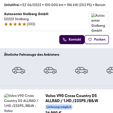
Unfallfrei
•
EZ 06/2022
•
100.000 km
•
186 kW (253 PS)
•
Benzin
Autocenter Stolberg GmbH
52222 Stolberg
(
333
)
4.9 Sterne
Kontakt
Parken
Ähnliche Fahrzeuge des Anbieters
Volvo V90 Cross Country D5
ALLRAD / 1.HD /235PS /B&W
Lieferung möglich
26.990 €