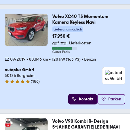
Volvo XC40 T3 Momentum
Kamera Keyless Navi
Lieferung möglich
17.950 €
ggf. zzgl. Lieferkosten
Guter Preis
EZ 09/2019
•
80.846 km
•
120 kW (163 PS)
•
Benzin
autoplus GmbH
50126 Bergheim
(
186
)
4.9 Sterne
Kontakt
Parken
Volvo V90 Kombi R- Design
5*JAHRE GARANTIE|LEDER|NAVI