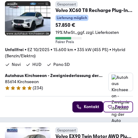
Gesponsert
Volvo XC60 T8 Recharge Plug-In-
Hybrid Ultra Black Navi
Lieferung möglich
57.850 €
19% MwSt.
ggf. zzgl. Lieferkosten
Fairer Preis
Unfallfrei
•
EZ 10/2025
•
15.600 km
•
335 kW (455 PS)
•
Hybrid
(Benzin/Elektro)
Navi
HUD
Pano SD
Autohaus Kirchseeon - Zweigniederlassung der
Auto Eder GmbH
85614 Kirchseeon
(
234
)
4.9 Sterne
Kontakt
Parken
Gesponsert
Volvo EX90 Twin Motor AWD Plus