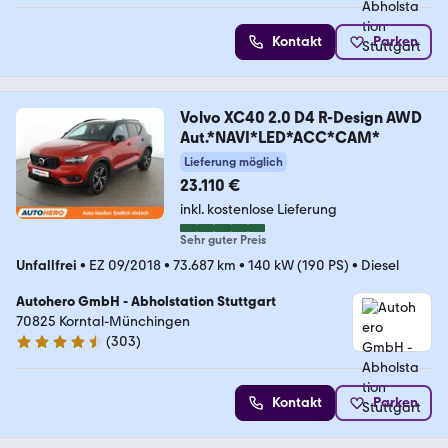
Kontakt
Parken
Volvo XC40 2.0 D4 R-Design AWD
Aut.*NAVI*LED*ACC*CAM*
Lieferung möglich
23.110 €
inkl. kostenlose Lieferung
Sehr guter Preis
Unfallfrei
•
EZ 09/2018
•
73.687 km
•
140 kW (190 PS)
•
Diesel
Autohero GmbH - Abholstation Stuttgart
70825 Korntal-Münchingen
(
303
)
4.4 Sterne
Kontakt
Parken