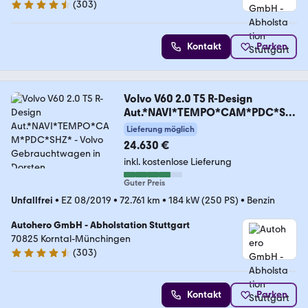
(
303
)
4.4 Sterne
Kontakt
Parken
Volvo V60 2.0 T5 R-Design
Aut.*NAVI*TEMPO*CAM*PDC*SH
Z*
Lieferung möglich
24.630 €
inkl. kostenlose Lieferung
Guter Preis
Unfallfrei
•
EZ 08/2019
•
72.761 km
•
184 kW (250 PS)
•
Benzin
Autohero GmbH - Abholstation Stuttgart
70825 Korntal-Münchingen
(
303
)
4.4 Sterne
Kontakt
Parken