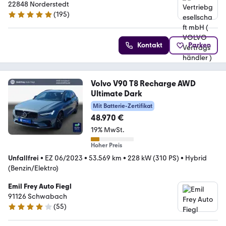
Vertragshändler )
22848 Norderstedt
(
195
)
4.8 Sterne
Kontakt
Parken
Volvo V90 T8 Recharge AWD
Ultimate Dark
Mit Batterie-Zertifikat
48.970 €
19% MwSt.
Hoher Preis
Unfallfrei
•
EZ 06/2023
•
53.569 km
•
228 kW (310 PS)
•
Hybrid
(Benzin/Elektro)
Emil Frey Auto Fiegl
91126 Schwabach
(
55
)
4.2 Sterne