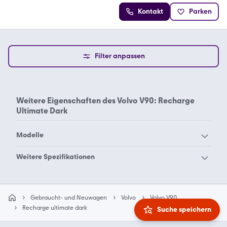
Kontakt
Parken
Filter anpassen
Weitere Eigenschaften des
Volvo V90: Recharge
Ultimate Dark
Modelle
Volvo 240
Volvo 244
Weitere Spezifikationen
Volvo 245
Volvo 262
Volvo V90 R
Volvo V90 Recharge
Volvo 264
Volvo 340
Volvo V90 t8
Gebraucht- und Neuwagen
Volvo
Volvo V90
Volvo 360
Volvo 440
Recharge ultimate dark
Suche speichern
Volvo 460
Volvo 480