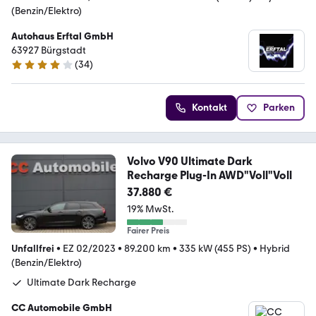
(Benzin/Elektro)
Autohaus Erftal GmbH
63927 Bürgstadt
(
34
)
4.1 Sterne
Kontakt
Parken
Volvo V90 Ultimate Dark
Recharge Plug-In AWD"Voll"Voll
37.880 €
19% MwSt.
Fairer Preis
Unfallfrei
•
EZ 02/2023
•
89.200 km
•
335 kW (455 PS)
•
Hybrid
(Benzin/Elektro)
Ultimate Dark Recharge
CC Automobile GmbH