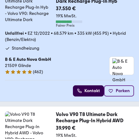
Dark Recharge Plug-In Hyb
37.550 €
19% MwSt.
Fairer Preis
Unfallfrei
•
EZ 12/2022
•
68.579 km
•
335 kW (455 PS)
•
Hybrid
(Benzin/Elektro)
Standheizung
B & E Auto Nova GmbH
21509 Glinde
(
462
)
4.9 Sterne
Kontakt
Parken
Volvo V90 T8 Ultimate Dark
Recharge Plug-In Hybrid AWD
39.990 €
19% MwSt.