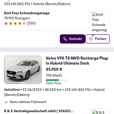
335 kW (455 PS)
•
Hybrid (Benzin/Elektro)
Emil Frey Schwabengarage
70190 Stuttgart
(
250
)
4.4 Sterne
Kontakt
Parken
Volvo V90 T8 AWD Recharge Plug-
In Hybrid Ultimate Dark
45.950 €
19% MwSt.
Fairer Preis
Unfallfrei
•
EZ 06/2023
•
48.350 km
•
335 kW (455 PS)
•
Hybrid
(Benzin/Elektro)
Semi-aktives Fahrwerk
B & E Vertriebgesellschaft mbH ( VOLVO