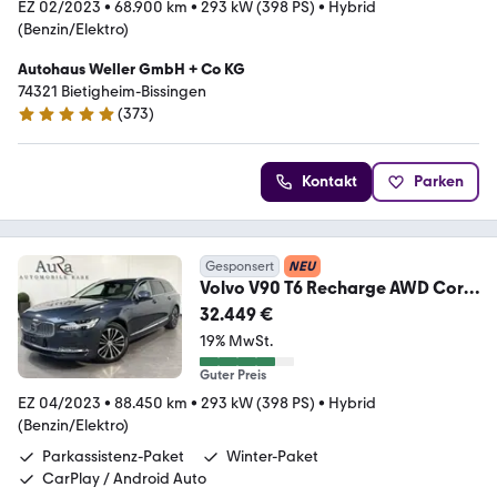
EZ 02/2023
•
68.900 km
•
293 kW (398 PS)
•
Hybrid
(Benzin/Elektro)
Autohaus Weller GmbH + Co KG
74321 Bietigheim-Bissingen
(
373
)
4.8 Sterne
Kontakt
Parken
Gesponsert
NEU
Volvo V90 T6 Recharge AWD Core
NAV+LED+KAM+AHK+VC+ACC
32.449 €
19% MwSt.
Guter Preis
EZ 04/2023
•
88.450 km
•
293 kW (398 PS)
•
Hybrid
(Benzin/Elektro)
Parkassistenz-Paket
Winter-Paket
CarPlay / Android Auto