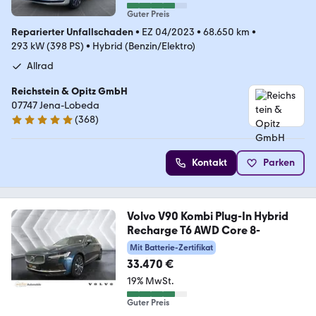
Guter Preis
Reparierter Unfallschaden
•
EZ 04/2023
•
68.650 km
•
293 kW (398 PS)
•
Hybrid (Benzin/Elektro)
Allrad
Reichstein & Opitz GmbH
07747 Jena-Lobeda
(
368
)
4.8 Sterne
Kontakt
Parken
Volvo V90 Kombi Plug-In Hybrid
Recharge T6 AWD Core 8-
Mit Batterie-Zertifikat
33.470 €
19% MwSt.
Guter Preis