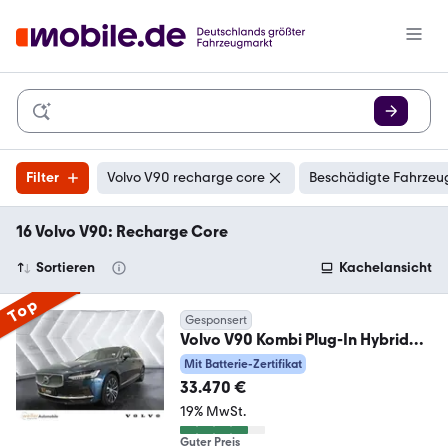
Filter
Volvo V90 recharge core
Beschädigte Fahrzeug
16 Volvo V90: Recharge Core
Sortieren
Kachelansicht
Top
Gesponsert
Volvo V90 Kombi Plug-In Hybrid
Recharge T6 AWD Core 8-
Mit Batterie-Zertifikat
33.470 €
19% MwSt.
Guter Preis