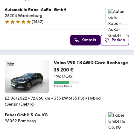
Automobile Rabe -AuRa- GmbH
26203 Wardenburg
(
1432
)
4.9 Sterne
Kontakt
Parken
Volvo V90 T8 AWD Core Recharge
35.200 €
19% MwSt.
Fairer Preis
EZ 06/2022
•
72.860 km
•
335 kW (455 PS)
•
Hybrid
(Benzin/Elektro)
Faber GmbH & Co. KG
96052 Bamberg