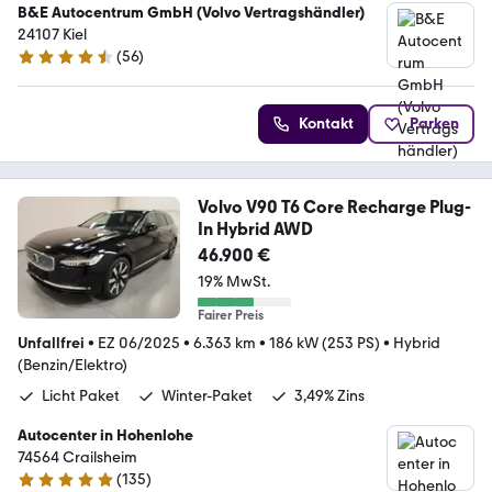
B&E Autocentrum GmbH (Volvo Vertragshändler)
24107 Kiel
(
56
)
4.7 Sterne
Kontakt
Parken
Volvo V90 T6 Core Recharge Plug-
In Hybrid AWD
46.900 €
19% MwSt.
Fairer Preis
Unfallfrei
•
EZ 06/2025
•
6.363 km
•
186 kW (253 PS)
•
Hybrid
(Benzin/Elektro)
Licht Paket
Winter-Paket
3,49% Zins
Autocenter in Hohenlohe
74564 Crailsheim
(
135
)
4.9 Sterne