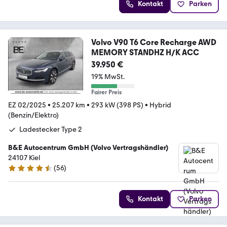
Kontakt
Parken
Volvo V90 T6 Core Recharge AWD
MEMORY STANDHZ H/K ACC
39.950 €
19% MwSt.
Fairer Preis
EZ 02/2025
•
25.207 km
•
293 kW (398 PS)
•
Hybrid
(Benzin/Elektro)
Ladestecker Type 2
B&E Autocentrum GmbH (Volvo Vertragshändler)
24107 Kiel
(
56
)
4.7 Sterne
Kontakt
Parken