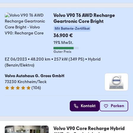
Volvo V90 T6 AWD Recharge
Geartronic Core Bright
Mit Batterie-Zertifikat
36.900 €
19% MwSt.
Guter Preis
EZ 06/2023
•
48.200 km
•
257 kW (349 PS)
•
Hybrid
(Benzin/Elektro)
Volvo Autohaus G. Gross GmbH
73230 Kirchheim/Teck
(
106
)
5 Sterne
Kontakt
Parken
Volvo V90 Core Recharge Hybrid