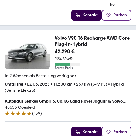
Kontakt
Parken
Volvo V90 T6 Recharge AWD Core
Plug-In-Hybrid
42.290 €
19% MwSt.
Fairer Preis
In 2 Wochen ab Bestellung verfügbar
Unfallfrei
•
EZ 03/2025
•
11.200 km
•
257 kW (349 PS)
•
Hybrid
(Benzin/Elektro)
Autohaus Leifkes GmbH & Co.KG Land Rover Jaguar & Volvo
Vertragspartner
48653 Coesfeld
(
159
)
4.9 Sterne
Kontakt
Parken