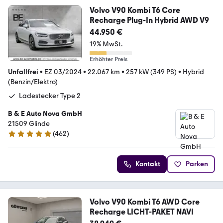
Volvo V90 Kombi T6 Core
Recharge Plug-In Hybrid AWD V9
44.950 €
19% MwSt.
Erhöhter Preis
Unfallfrei
•
EZ 03/2024
•
22.067 km
•
257 kW (349 PS)
•
Hybrid
(Benzin/Elektro)
Ladestecker Type 2
B & E Auto Nova GmbH
21509 Glinde
(
462
)
4.9 Sterne
Kontakt
Parken
Volvo V90 Kombi T6 AWD Core
Recharge LICHT-PAKET NAVI