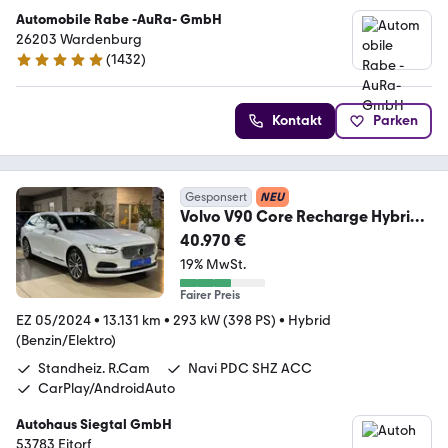
Automobile Rabe -AuRa- GmbH
26203 Wardenburg
(
1432
)
4.9 Sterne
Kontakt
Parken
Gesponsert
NEU
Volvo V90 Core Recharge Hybrid
AWD Harman/Kardon Leder
40.970 €
19% MwSt.
Fairer Preis
EZ 05/2024
•
13.131 km
•
293 kW (398 PS)
•
Hybrid
(Benzin/Elektro)
Standheiz. R.Cam
Navi PDC SHZ ACC
CarPlay/AndroidAuto
Autohaus Siegtal GmbH
53783 Eitorf