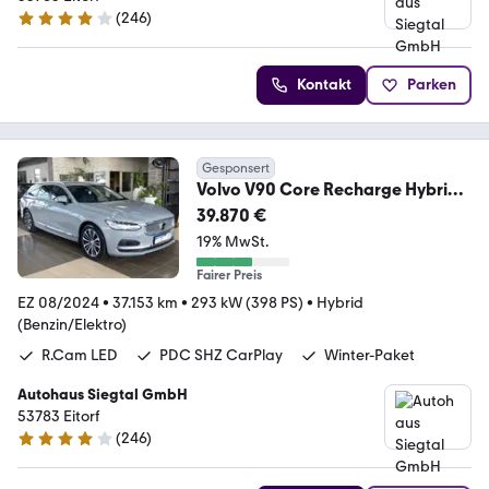
(
246
)
4.1 Sterne
Kontakt
Parken
Gesponsert
Volvo V90 Core Recharge Hybrid
AWD dig.Cockpit Leder
39.870 €
19% MwSt.
Fairer Preis
EZ 08/2024
•
37.153 km
•
293 kW (398 PS)
•
Hybrid
(Benzin/Elektro)
R.Cam LED
PDC SHZ CarPlay
Winter-Paket
Autohaus Siegtal GmbH
53783 Eitorf
(
246
)
4.1 Sterne