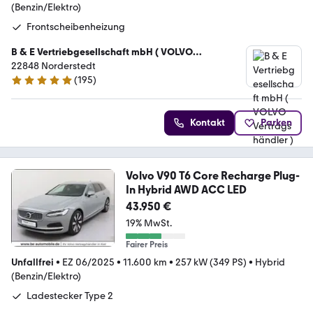
(Benzin/Elektro)
Frontscheibenheizung
B & E Vertriebgesellschaft mbH ( VOLVO
Vertragshändler )
22848 Norderstedt
(
195
)
4.8 Sterne
Kontakt
Parken
Volvo V90 T6 Core Recharge Plug-
In Hybrid AWD ACC LED
43.950 €
19% MwSt.
Fairer Preis
Unfallfrei
•
EZ 06/2025
•
11.600 km
•
257 kW (349 PS)
•
Hybrid
(Benzin/Elektro)
Ladestecker Type 2