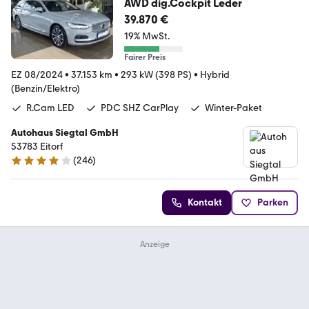
AWD dig.Cockpit Leder
39.870 €
19% MwSt.
Fairer Preis
EZ 08/2024
•
37.153 km
•
293 kW (398 PS)
•
Hybrid
(Benzin/Elektro)
R.Cam LED
PDC SHZ CarPlay
Winter-Paket
Autohaus Siegtal GmbH
53783 Eitorf
(
246
)
4.1 Sterne
Kontakt
Parken