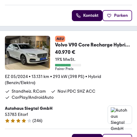
Kontakt
Parken
NEU
Volvo V90 Core Recharge Hybrid
AWD Harman/Kardon Leder
40.970 €
19% MwSt.
Fairer Preis
EZ 05/2024
•
13.131 km
•
293 kW (398 PS)
•
Hybrid
(Benzin/Elektro)
Standheiz. R.Cam
Navi PDC SHZ ACC
CarPlay/AndroidAuto
Autohaus Siegtal GmbH
53783 Eitorf
(
246
)
4.1 Sterne