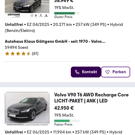
38.949 €
19% MwSt.
Guter Preis
Unfallfrei
•
EZ 04/2025
•
20.271 km
•
257 kW (349 PS)
•
Hybrid
(Benzin/Elektro)
Autohaus Klaus Göttgens GmbH - seit 1970 - Volvo
Vertragshändler, Volvo Selekt Partner
59494 Soest
(
61
)
4.6 Sterne
Kontakt
Parken
Volvo V90 T6 AWD Recharge Core
LICHT-PAKET | ANK | LED
42.950 €
19% MwSt.
Fairer Preis
Unfallfrei
•
EZ 06/2025
•
11.904 km
•
257 kW (349 PS)
•
Hybrid