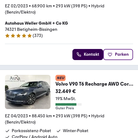
EZ 02/2023
•
68.900 km
•
293 kW (398 PS)
•
Hybrid
(Benzin/Elektro)
Autohaus Weller GmbH + Co KG
74321 Bietigheim-Bissingen
(
373
)
4.8 Sterne
Kontakt
Parken
NEU
Volvo V90 T6 Recharge AWD Core
NAV+LED+KAM+AHK+VC+ACC
32.449 €
19% MwSt.
Guter Preis
EZ 04/2023
•
88.450 km
•
293 kW (398 PS)
•
Hybrid
(Benzin/Elektro)
Parkassistenz-Paket
Winter-Paket
CarPlay / Android Auto