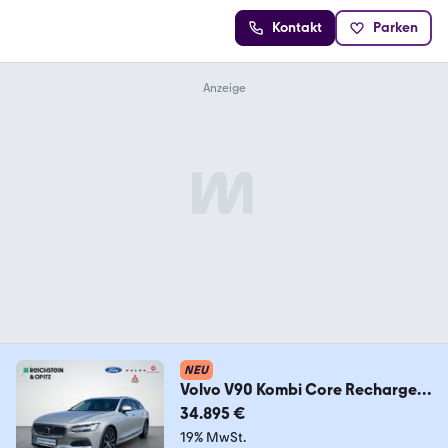
Kontakt
Parken
NEU
Volvo V90 Kombi Core Recharge
Plug-In Hybrid AWD
34.895 €
19% MwSt.