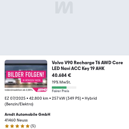
Volvo V90 Recharge T6 AWD Core
LED Navi ACC Key 19 AHK
40.684 €
19% MwSt.
Fairer Preis
EZ 07/2025
•
42.800 km
•
257 kW (349 PS)
•
Hybrid
(Benzin/Elektro)
Arndt Automobile GmbH
41460 Neuss
(
5
)
4.8 Sterne