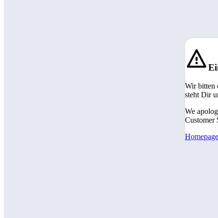
Ei
Wir bitten
steht Dir 
We apologi
Customer S
Homepag