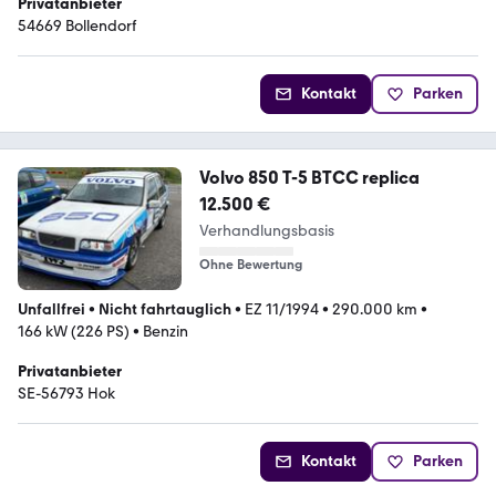
Privatanbieter
54669 Bollendorf
Kontakt
Parken
Volvo 850 T-5 BTCC replica
12.500 €
Verhandlungsbasis
Ohne Bewertung
Unfallfrei
•
Nicht fahrtauglich
•
EZ 11/1994
•
290.000 km
•
166 kW (226 PS)
•
Benzin
Privatanbieter
SE-56793 Hok
Kontakt
Parken