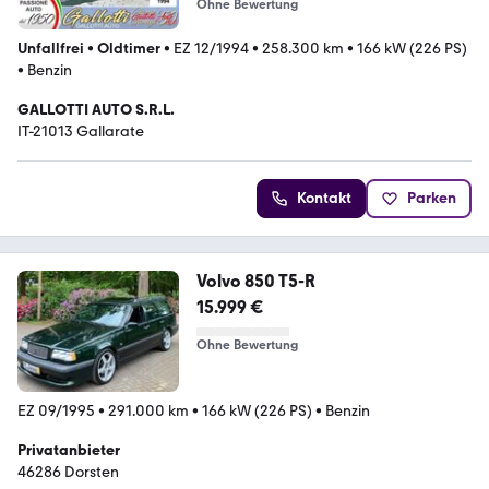
Ohne Bewertung
Unfallfrei
•
Oldtimer
•
EZ 12/1994
•
258.300 km
•
166 kW (226 PS)
•
Benzin
GALLOTTI AUTO S.R.L.
IT-21013 Gallarate
Kontakt
Parken
Volvo 850 T5-R
15.999 €
Ohne Bewertung
EZ 09/1995
•
291.000 km
•
166 kW (226 PS)
•
Benzin
Privatanbieter
46286 Dorsten