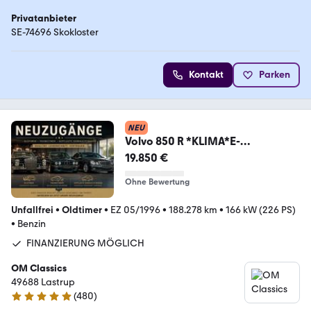
Privatanbieter
SE-74696 Skokloster
Kontakt
Parken
NEU
Volvo 850 R *KLIMA*E-
SITZE*SHZ*TOP*GARANTIE*
19.850 €
Ohne Bewertung
Unfallfrei
•
Oldtimer
•
EZ 05/1996
•
188.278 km
•
166 kW (226 PS)
•
Benzin
FINANZIERUNG MÖGLICH
OM Classics
49688 Lastrup
(
480
)
4.8 Sterne