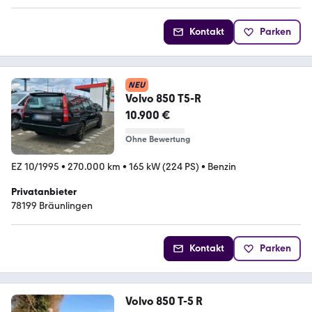
Kontakt
Parken
NEU
Volvo 850 T5-R
10.900 €
Ohne Bewertung
EZ 10/1995
•
270.000 km
•
165 kW (224 PS)
•
Benzin
Privatanbieter
78199 Bräunlingen
Kontakt
Parken
Volvo 850 T-5 R