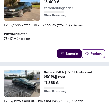
15.400 €
Verhandlungsbasis
Ohne Bewertung
EZ 09/1995
•
299.000 km
•
166 kW (226 PS)
•
Benzin
Privatanbieter
75417 Mühlacker
Kontakt
Parken
Volvo 850 R || 2.3l Turbo mit
250PS|| rost...
17.555 €
Ohne Bewertung
EZ 07/1996
•
400.000 km
•
184 kW (250 PS)
•
Benzin