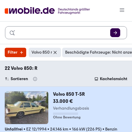
Filter
Volvo 850 r
Beschädigte Fahrzeuge: Nicht anz
22 Volvo 850: R
Sortieren
Kachelansicht
Volvo 850 T-5R
33.000 €
Verhandlungsbasis
Ohne Bewertung
Unfallfrei
•
EZ 12/1994
•
24.146 km
•
166 kW (226 PS)
•
Benzin