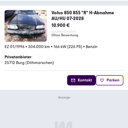
Volvo 850 855 "R" H-Abnahme
AU/HU 07-2028
10.900 €
Ohne Bewertung
EZ 01/1996
•
304.000 km
•
166 kW (226 PS)
•
Benzin
Privatanbieter
25712 Burg (Dithmarschen)
Kontakt
Parken