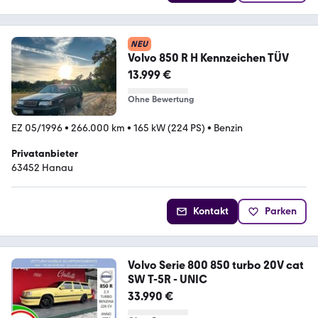
NEU
Volvo 850 R H Kennzeichen TÜV
13.999 €
Ohne Bewertung
EZ 05/1996
•
266.000 km
•
165 kW (224 PS)
•
Benzin
Privatanbieter
63452 Hanau
Kontakt
Parken
Volvo Serie 800 850 turbo 20V cat
SW T-5R - UNIC
33.990 €