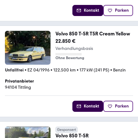
Kontakt
Parken
Volvo 850 T-5R T5R Cream Yellow
22.850 €
Verhandlungsbasis
Ohne Bewertung
Unfallfrei
•
EZ 04/1996
•
122.500 km
•
177 kW (241 PS)
•
Benzin
Privatanbieter
94104 Tittling
Kontakt
Parken
Gesponsert
Volvo 850 T-5R