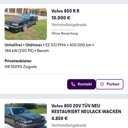
Volvo 850 R R
10.000 €
Verhandlungsbasis
Ohne Bewertung
Unfallfrei
•
Oldtimer
•
EZ 03/1996
•
430.000 km
•
184 kW (250 PS)
•
Benzin
Privatanbieter
HR-10090 Zagreb
Kontakt
Parken
Volvo 850 20V TÜV NEU
RESTAURIERT NEULACK WACKEN
4.850 €
Verhandlungsbasis