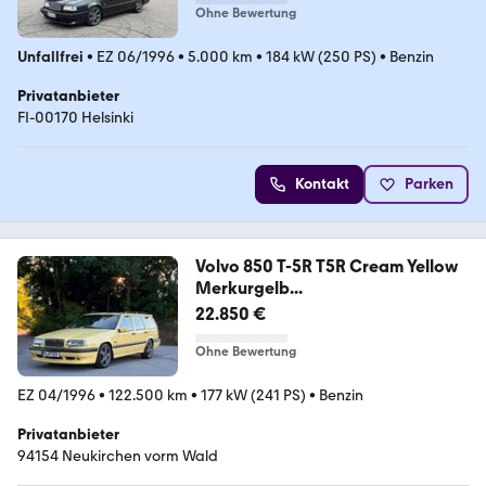
Ohne Bewertung
Unfallfrei
•
EZ 06/1996
•
5.000 km
•
184 kW (250 PS)
•
Benzin
Privatanbieter
FI-00170 Helsinki
Kontakt
Parken
Volvo 850 T-5R T5R Cream Yellow
Merkurgelb...
22.850 €
Ohne Bewertung
EZ 04/1996
•
122.500 km
•
177 kW (241 PS)
•
Benzin
Privatanbieter
94154 Neukirchen vorm Wald