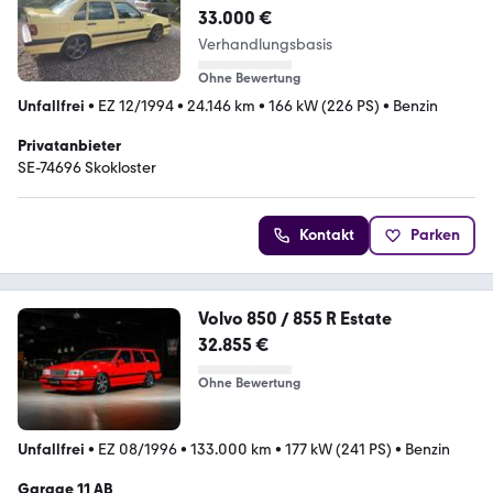
33.000 €
Verhandlungsbasis
Ohne Bewertung
Unfallfrei
•
EZ 12/1994
•
24.146 km
•
166 kW (226 PS)
•
Benzin
Privatanbieter
SE-74696 Skokloster
Kontakt
Parken
Volvo 850 / 855 R Estate
32.855 €
Ohne Bewertung
Unfallfrei
•
EZ 08/1996
•
133.000 km
•
177 kW (241 PS)
•
Benzin
Garage 11 AB