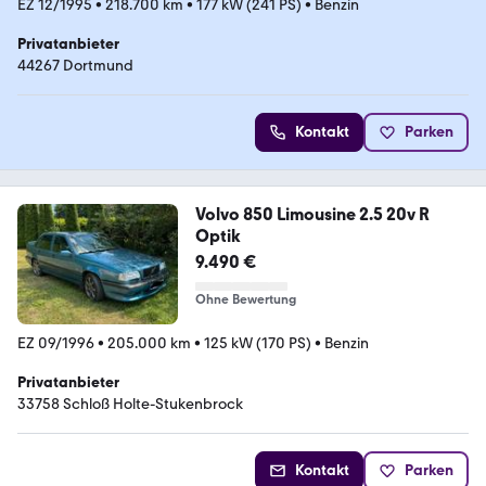
EZ 12/1995
•
218.700 km
•
177 kW (241 PS)
•
Benzin
Privatanbieter
44267 Dortmund
Kontakt
Parken
Volvo 850 Limousine 2.5 20v R
Optik
9.490 €
Ohne Bewertung
EZ 09/1996
•
205.000 km
•
125 kW (170 PS)
•
Benzin
Privatanbieter
33758 Schloß Holte-Stukenbrock
Kontakt
Parken