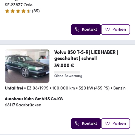
SE-23837 Oxie
(
85
)
4.7 Sterne
Kontakt
Parken
Volvo 850 T-5-R| LIEBHABER |
geschaltet | schnell
39.000 €
Ohne Bewertung
Unfallfrei
•
EZ 06/1995
•
100.000 km
•
320 kW (435 PS)
•
Benzin
Autohaus Kuhn GmbH&Co.KG
66117 Saarbrücken
Kontakt
Parken