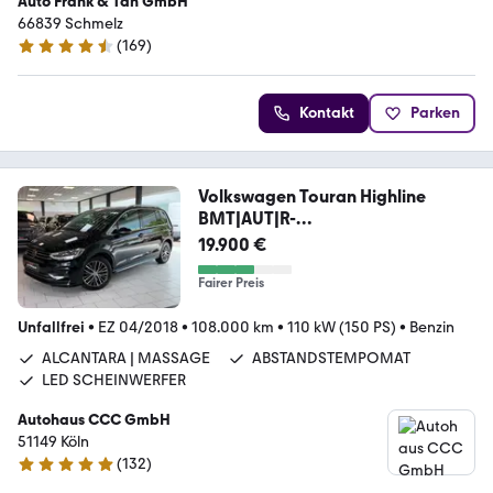
Auto Frank & Tan GmbH
66839 Schmelz
(
169
)
4.6 Sterne
Kontakt
Parken
Volkswagen Touran Highline
BMT|AUT|R-
LINE|NAVI|LED|KAM|ACC
19.900 €
Fairer Preis
Unfallfrei
•
EZ 04/2018
•
108.000 km
•
110 kW (150 PS)
•
Benzin
ALCANTARA | MASSAGE
ABSTANDSTEMPOMAT
LED SCHEINWERFER
Autohaus CCC GmbH
51149 Köln
(
132
)
4.9 Sterne