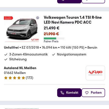
Volkswagen Touran 1.4 TSI R-line
LED Navi Kamera PDC ACC
21.490 €
21.990 €
Fairer Preis
Unfallfrei
•
EZ 07/2018
•
76.094 km
•
110 kW (150 PS)
•
Benzin
3-Zonen-Klimaautomatik
Navigationssystem
Sitzheizung
Autoland NL Meißen
01662 Meißen
(
173
)
4.8 Sterne
Kontakt
Parken