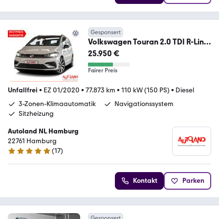
Gesponsert
Volkswagen Touran 2.0 TDI R-Line
LED Navi ACC Sitzheizung
25.950 €
Fairer Preis
Unfallfrei
•
EZ 01/2020
•
77.873 km
•
110 kW (150 PS)
•
Diesel
3-Zonen-Klimaautomatik
Navigationssystem
Sitzheizung
Autoland NL Hamburg
22761 Hamburg
(
17
)
4.9 Sterne
Kontakt
Parken
Gesponsert