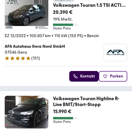
Volkswagen Touran 1.5 TSI ACTIVE
AHK*RFK*ACC*Navi*LED
20.390 €
19% MwSt.
Guter Preis
EZ 12/2022
•
100.857 km
•
110 kW (150 PS)
•
Benzin
AFA Autohaus Gera Nord GmbH
07546 Gera
(
151
)
4.8 Sterne
Kontakt
Parken
Volkswagen Touran Highline R-
Line BMT/Start-Stopp
15.990 €
Guter Preis