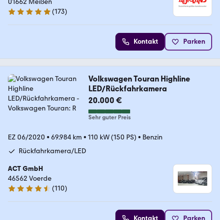
01662 Meißen
(
173
)
4.8 Sterne
Kontakt
Parken
Volkswagen Touran Highline
LED/Rückfahrkamera
20.000 €
Sehr guter Preis
EZ 06/2020
•
69.984 km
•
110 kW (150 PS)
•
Benzin
Rückfahrkamera/LED
ACT GmbH
46562 Voerde
(
110
)
4.7 Sterne
Kontakt
Parken