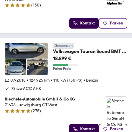
(
130
)
4.8 Sterne
Kontakt
Parken
Gesponsert
Volkswagen Touran Sound BMT R-
Line ACC AHK 7 Sitzer
18.899 €
Fairer Preis
EZ 07/2018
•
124.925 km
•
110 kW (150 PS)
•
Benzin
7Sitze ACC AHK
Biechele-Automobile GmbH & Co KG
71636 Ludwigsburg OT West
(
275
)
4.9 Sterne
Kontakt
Parken