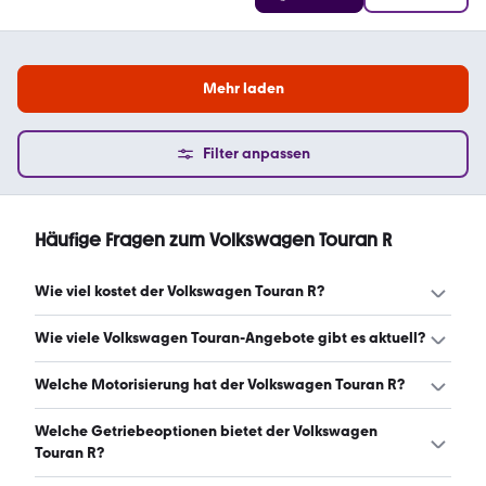
Mehr laden
Filter anpassen
Häufige Fragen zum Volkswagen Touran R
Wie viel kostet der Volkswagen Touran R?
Ein guter Preis für einen Volkswagen Touran R liegt
Wie viele Volkswagen Touran-Angebote gibt es aktuell?
zwischen 21.900 € und 37.930 €. Leasingangebote
starten ab 233 € monatlich. (Stand: 8.8.2026)
Es gibt insgesamt 999 Volkswagen Touran bei mobile.de,
Welche Motorisierung hat der Volkswagen Touran R?
davon 962 Gebraucht- und 37 Neuwagen. (Stand:
8.8.2026)
Der Volkswagen Touran R hat Leistungen zwischen 140
Welche Getriebeoptionen bietet der Volkswagen
und 170 PS. (Stand: 8.8.2026)
Touran R?