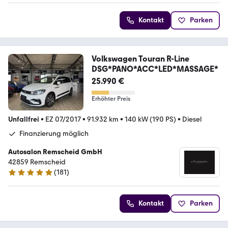
Kontakt
Parken
Volkswagen Touran R-Line
DSG*PANO*ACC*LED*MASSAGE*
25.990 €
Erhöhter Preis
Unfallfrei
•
EZ 07/2017
•
91.932 km
•
140 kW (190 PS)
•
Diesel
Finanzierung möglich
Autosalon Remscheid GmbH
42859 Remscheid
(
181
)
4.9 Sterne
Kontakt
Parken