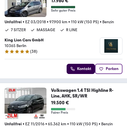
17.980 €
Sehr guter Preis
Unfallfrei
•
EZ 03/2018
•
97.900 km
•
110 kW (150 PS)
•
Benzin
7 SITZER
MASSAGE
R LINE
King Lion Cars GmbH
10365 Berlin
(
38
)
5 Sterne
Kontakt
Parken
Volkswagen 1.4 TSI Highline R-
Line, AHK, SR/WR
19.500 €
Fairer Preis
Unfallfrei
•
EZ 11/2016
•
65.362 km
•
110 kW (150 PS)
•
Benzin