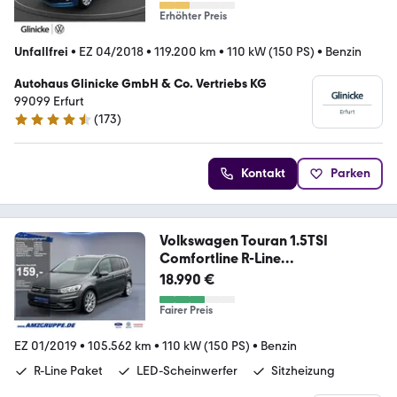
Erhöhter Preis
Unfallfrei
•
EZ 04/2018
•
119.200 km
•
110 kW (150 PS)
•
Benzin
Autohaus Glinicke GmbH & Co. Vertriebs KG
99099 Erfurt
(
173
)
4.4 Sterne
Kontakt
Parken
Volkswagen Touran 1.5TSI
Comfortline R-Line
ACC+LED+19Zoll+
18.990 €
Fairer Preis
EZ 01/2019
•
105.562 km
•
110 kW (150 PS)
•
Benzin
R-Line Paket
LED-Scheinwerfer
Sitzheizung