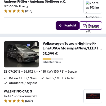
Andreas Pfüller - Autohaus Stollberg e.K.
09366 Stollberg
(
816
)
4.9 Sterne
Kontakt
Parken
Volkswagen Touran Highline R-
Line/DSG/Massage/Navi/LED/Te
mp
23.299 €
Erhöhter Preis
EZ 07/2019
•
86.812 km
•
110 kW (150 PS)
•
Benzin
R-Line / LED / Navi
Temp / Multi / Isofix
Ambiente / Keyless
VALENTINO CAR´S
42477 Radevormwald
(
649
)
4.9 Sterne