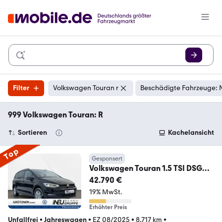
Filter
Volkswagen Touran r
Beschädigte Fahrzeuge: 
999 Volkswagen Touran: R
Sortieren
Kachelansicht
Top
Gesponsert
Volkswagen Touran 1.5 TSI DSG
Highline 7-Sitze RFK, MFL, AH
42.790 €
19% MwSt.
Erhöhter Preis
Unfallfrei
•
Jahreswagen
•
EZ 08/2025
•
8.717 km
•