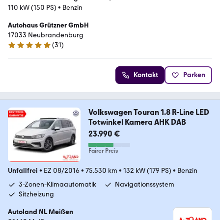
110 kW (150 PS)
•
Benzin
Autohaus Grützner GmbH
17033 Neubrandenburg
(
31
)
4.8 Sterne
Kontakt
Parken
Volkswagen Touran 1.8 R-Line LED
Totwinkel Kamera AHK DAB
23.990 €
Fairer Preis
Unfallfrei
•
EZ 08/2016
•
75.530 km
•
132 kW (179 PS)
•
Benzin
3-Zonen-Klimaautomatik
Navigationssystem
Sitzheizung
Autoland NL Meißen