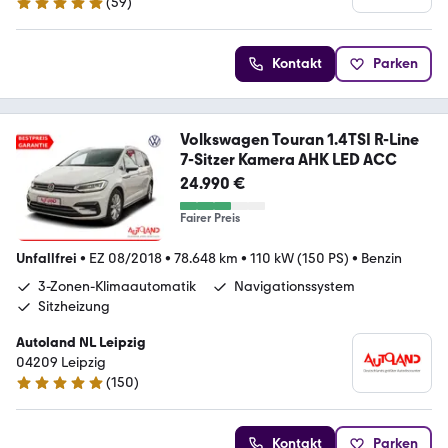
(
59
)
5 Sterne
Kontakt
Parken
Volkswagen Touran 1.4TSI R-Line
7-Sitzer Kamera AHK LED ACC
24.990 €
Fairer Preis
Unfallfrei
•
EZ 08/2018
•
78.648 km
•
110 kW (150 PS)
•
Benzin
3-Zonen-Klimaautomatik
Navigationssystem
Sitzheizung
Autoland NL Leipzig
04209 Leipzig
(
150
)
4.8 Sterne
Kontakt
Parken