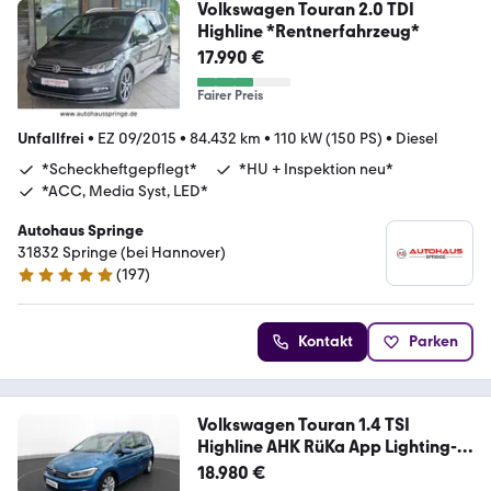
Volkswagen Touran 2.0 TDI
Highline *Rentnerfahrzeug*
17.990 €
Fairer Preis
Unfallfrei
•
EZ 09/2015
•
84.432 km
•
110 kW (150 PS)
•
Diesel
*Scheckheftgepflegt*
*HU + Inspektion neu*
*ACC, Media Syst, LED*
Autohaus Springe
31832 Springe (bei Hannover)
(
197
)
5 Sterne
Kontakt
Parken
Volkswagen Touran 1.4 TSI
Highline AHK RüKa App Lighting-
Pa
18.980 €