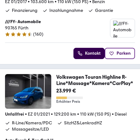
EZ 01/2017
•
103.600 km
•
110 kW (150 PS)
•
Benzin
Finanzierung
Inzahlungnahme
Garantie
///FY- Automobile
90765 Fürth
(
160
)
4.3 Sterne
Kontakt
Parken
Volkswagen Touran Highline R-
Line*Massage*Kamera*CarPlay*
23.999 €
Erhöhter Preis
Unfallfrei
•
EZ 01/2021
•
129.200 km
•
110 kW (150 PS)
•
Diesel
R-Line/Kamera/PDC
SitzHZ&LenkradHZ
Massagesitze/LED