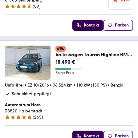
01968 Senftenberg
(
89
)
4.7 Sterne
Kontakt
Parken
NEU
Volkswagen Touran Highline BMT,
R-Line, LED,Navi, AHK,HUneu
18.490 €
Fairer Preis
Unfallfrei
•
EZ 10/2016
•
96.324 km
•
110 kW (150 PS)
•
Benzin
Scheckheftgepflegt
Autozentrum Horn
38820 Halberstadt
(
265
)
4.9 Sterne
Kontakt
Parken