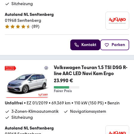
Sitzheizung
Autoland NL Senftenberg
01968 Senftenberg
(
89
)
4.7 Sterne
Kontakt
Parken
Volkswagen Touran 1.5 TSI DSG R-
line AAC LED Navi Kam Ergo
23.990 €
Fairer Preis
Unfallfrei
•
EZ 01/2019
•
69.369 km
•
110 kW (150 PS)
•
Benzin
3-Zonen-Klimaautomatik
Navigationssystem
Sitzheizung
Autoland NL Senftenberg