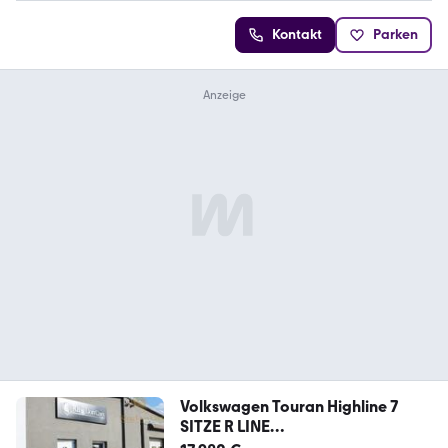
Kontakt
Parken
Volkswagen Touran Highline 7
SITZE R LINE
SPORT+MASSAGE+ACC