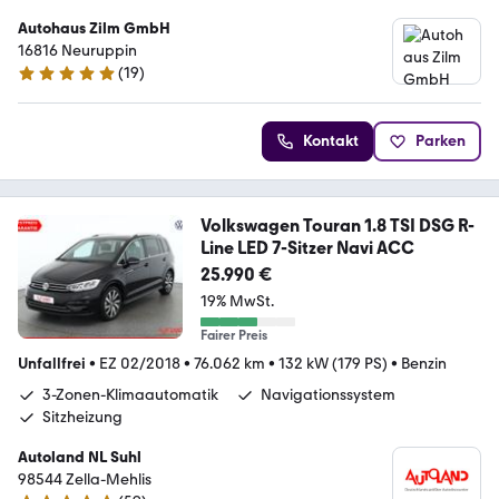
Autohaus Zilm GmbH
16816 Neuruppin
(
19
)
4.9 Sterne
Kontakt
Parken
Volkswagen Touran 1.8 TSI DSG R-
Line LED 7-Sitzer Navi ACC
25.990 €
19% MwSt.
Fairer Preis
Unfallfrei
•
EZ 02/2018
•
76.062 km
•
132 kW (179 PS)
•
Benzin
3-Zonen-Klimaautomatik
Navigationssystem
Sitzheizung
Autoland NL Suhl
98544 Zella-Mehlis