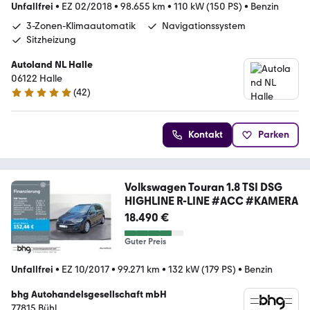
Unfallfrei
•
EZ 02/2018
•
98.655 km
•
110 kW (150 PS)
•
Benzin
3-Zonen-Klimaautomatik
Navigationssystem
Sitzheizung
Autoland NL Halle
06122 Halle
(
42
)
4.8 Sterne
Kontakt
Parken
Volkswagen Touran 1.8 TSI DSG
HIGHLINE R-LINE #ACC #KAMERA
18.490 €
Guter Preis
Unfallfrei
•
EZ 10/2017
•
99.271 km
•
132 kW (179 PS)
•
Benzin
bhg Autohandelsgesellschaft mbH
77815 Bühl