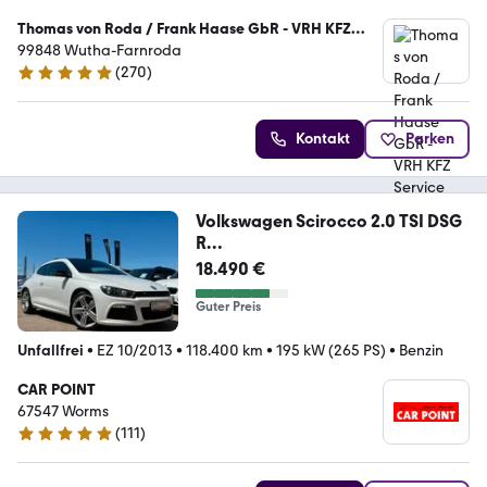
Thomas von Roda / Frank Haase GbR - VRH KFZ
Service
99848 Wutha-Farnroda
(
270
)
5 Sterne
Kontakt
Parken
Volkswagen Scirocco 2.0 TSI DSG
R
*LEDER*DYNAUDIO*DCC*PANO*
18.490 €
Guter Preis
Unfallfrei
•
EZ 10/2013
•
118.400 km
•
195 kW (265 PS)
•
Benzin
CAR POINT
67547 Worms
(
111
)
4.8 Sterne