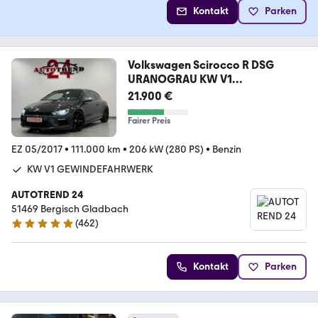
Kontakt
Parken
Volkswagen Scirocco R DSG
URANOGRAU KW V1
GEWINDEFAHRWERK
21.900 €
Fairer Preis
EZ 05/2017
•
111.000 km
•
206 kW (280 PS)
•
Benzin
KW V1 GEWINDEFAHRWERK
AUTOTREND 24
51469 Bergisch Gladbach
(
462
)
4.8 Sterne
Kontakt
Parken