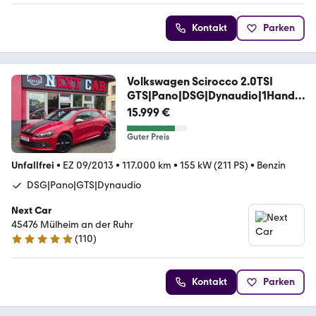
Kontakt
Parken
Volkswagen Scirocco 2.0TSI
GTS|Pano|DSG|Dynaudio|1Hand|P
ano
15.999 €
Guter Preis
Unfallfrei
•
EZ 09/2013
•
117.000 km
•
155 kW (211 PS)
•
Benzin
DSG|Pano|GTS|Dynaudio
Next Car
45476 Mülheim an der Ruhr
(
110
)
4.9 Sterne
Kontakt
Parken