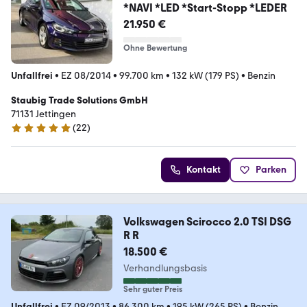
*NAVI *LED *Start-Stopp *LEDER
21.950 €
Ohne Bewertung
Unfallfrei
•
EZ 08/2014
•
99.700 km
•
132 kW (179 PS)
•
Benzin
Staubig Trade Solutions GmbH
71131 Jettingen
(
22
)
5 Sterne
Kontakt
Parken
Volkswagen Scirocco 2.0 TSI DSG
R R
18.500 €
Verhandlungsbasis
Sehr guter Preis
Unfallfrei
•
EZ 09/2013
•
86.300 km
•
195 kW (265 PS)
•
Benzin