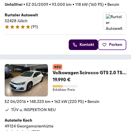
Unfallfrei
•
EZ 05/2009
•
93.000 km
•
118 kW (160 PS)
•
Benzin
Rurtaler Autowelt
52428 Jülich
(
91
)
4.9 Sterne
Kontakt
Parken
NEU
Volkswagen Scirocco GTS 2.0 TSI
DSG NAVI XENON KEYLESS ORIG
19.990 €
Erhöhter Preis
EZ 06/2016
•
148.320 km
•
162 kW (220 PS)
•
Benzin
TÜV u. INSPEKTION NEU
Autoteile Koch
49124 Georgsmarienhütte