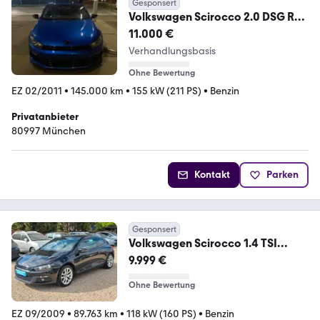
Gesponsert
Volkswagen Scirocco 2.0 DSG R
Line Bull X Performance
11.000 €
Verhandlungsbasis
Ohne Bewertung
EZ 02/2011
•
145.000 km
•
155 kW (211 PS)
•
Benzin
Privatanbieter
80997 München
Kontakt
Parken
Gesponsert
Volkswagen Scirocco 1.4 TSI
DSG*Autom.*Leder*Xenon*PDC*
9.999 €
Ohne Bewertung
EZ 09/2009
•
89.763 km
•
118 kW (160 PS)
•
Benzin