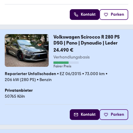
Kontakt
Parken
Volkswagen Scirocco R 280 PS
DSG | Pano | Dynaudio | Leder
24.490 €
Verhandlungsbasis
Fairer Preis
Reparierter Unfallschaden
•
EZ 06/2015
•
73.000 km
•
206 kW (280 PS)
•
Benzin
Privatanbieter
50765 Köln
Kontakt
Parken