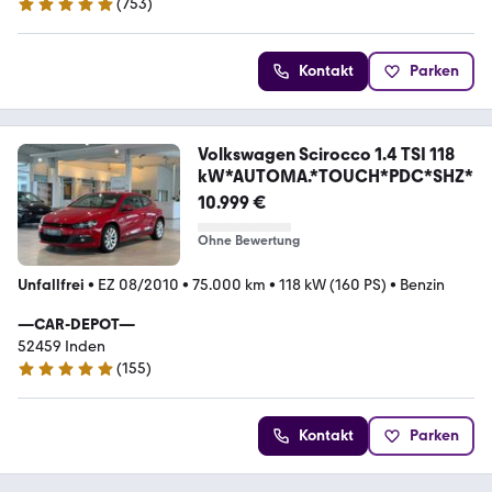
(
753
)
4.9 Sterne
Kontakt
Parken
Volkswagen Scirocco 1.4 TSI 118
kW*AUTOMA.*TOUCH*PDC*SHZ*
10.999 €
Ohne Bewertung
Unfallfrei
•
EZ 08/2010
•
75.000 km
•
118 kW (160 PS)
•
Benzin
—CAR-DEPOT—
52459 Inden
(
155
)
4.9 Sterne
Kontakt
Parken