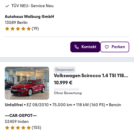
TÜV NEU- Service Neu
Autohaus Wolburg GmbH
13589 Berlin
(
19
)
5 Sterne
Kontakt
Parken
Gesponsert
Volkswagen Scirocco 1.4 TSI 118
kW*AUTOMA.*TOUCH*PDC*SHZ*
10.999 €
Ohne Bewertung
Unfallfrei
•
EZ 08/2010
•
75.000 km
•
118 kW (160 PS)
•
Benzin
—CAR-DEPOT—
52459 Inden
(
155
)
4.9 Sterne