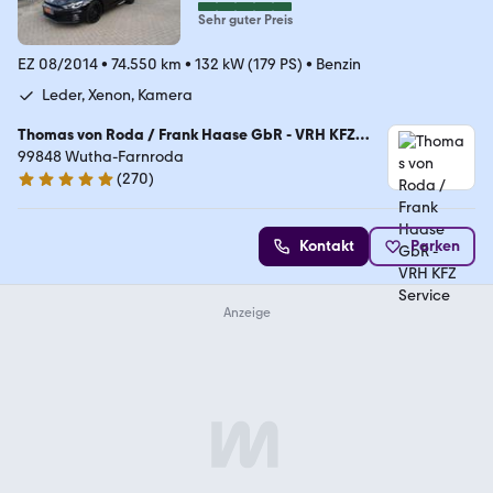
Sehr guter Preis
EZ 08/2014
•
74.550 km
•
132 kW (179 PS)
•
Benzin
Leder, Xenon, Kamera
Thomas von Roda / Frank Haase GbR - VRH KFZ
Service
99848 Wutha-Farnroda
(
270
)
5 Sterne
Kontakt
Parken