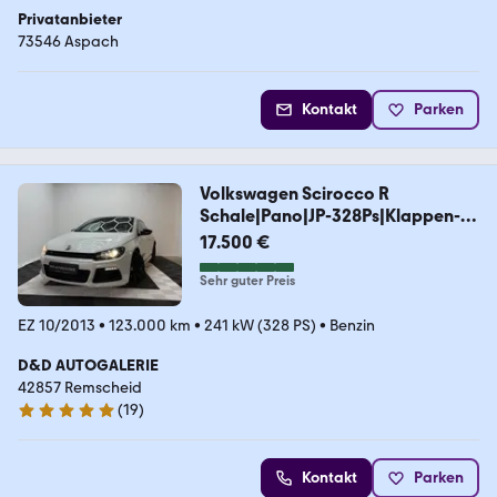
Privatanbieter
73546 Aspach
Kontakt
Parken
Volkswagen Scirocco R
Schale|Pano|JP-328Ps|Klappen-
AGA|DCC|
17.500 €
Sehr guter Preis
EZ 10/2013
•
123.000 km
•
241 kW (328 PS)
•
Benzin
D&D AUTOGALERIE
42857 Remscheid
(
19
)
5 Sterne
Kontakt
Parken