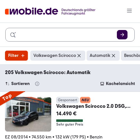
Filter
Volkswagen Scirocco
Automatik
Beschäd
205 Volkswagen Scirocco: Automatik
Sortieren
Kachelansicht
Top
Gesponsert
NEU
Volkswagen Scirocco 2.0 DSG,
Xenon, Navi, Kamera, Leder *37
14.490 €
Sehr guter Preis
EZ 08/2014
•
74.550 km
•
132 kW (179 PS)
•
Benzin