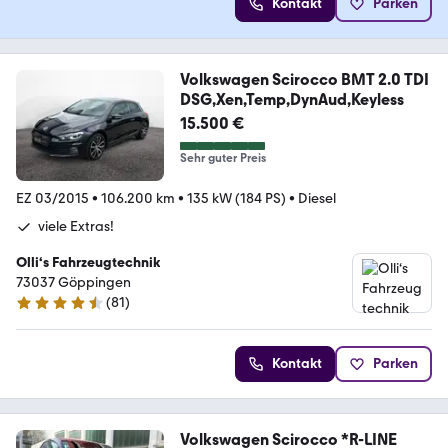
Kontakt
Parken
Volkswagen Scirocco BMT 2.0 TDI
DSG,Xen,Temp,DynAud,Keyless
15.500 €
Sehr guter Preis
EZ 03/2015
•
106.200 km
•
135 kW (184 PS)
•
Diesel
viele Extras!
Olli‘s Fahrzeugtechnik
73037 Göppingen
(
81
)
4.6 Sterne
Kontakt
Parken
Volkswagen Scirocco *R-LINE