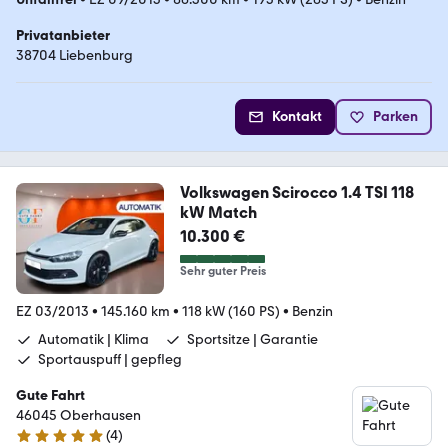
Privatanbieter
38704 Liebenburg
Kontakt
Parken
Volkswagen Scirocco 1.4 TSI 118
kW Match
10.300 €
Sehr guter Preis
EZ 03/2013
•
145.160 km
•
118 kW (160 PS)
•
Benzin
Automatik | Klima
Sportsitze | Garantie
Sportauspuff | gepfleg
Gute Fahrt
46045 Oberhausen
(
4
)
5 Sterne