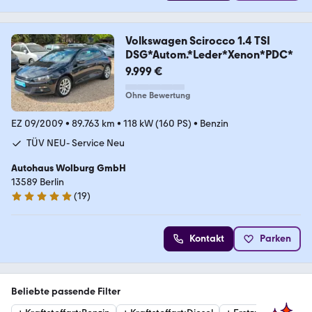
Volkswagen Scirocco 1.4 TSI
DSG*Autom.*Leder*Xenon*PDC*
9.999 €
Ohne Bewertung
EZ 09/2009
•
89.763 km
•
118 kW (160 PS)
•
Benzin
TÜV NEU- Service Neu
Autohaus Wolburg GmbH
13589 Berlin
(
19
)
5 Sterne
Kontakt
Parken
Beliebte passende Filter