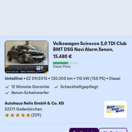
Volkswagen Scirocco 2,0 TDI Club
BMT DSG Navi Alarm Xenon,
15.480 €
Fairer Preis
Unfallfrei
•
EZ 09/2015
•
130.300 km
•
110 kW (150 PS)
•
Diesel
12 Monate Garantie
Scheckheftgepflegt
Xenon-Scheinwerfer
Autohaus Nelis GmbH & Co. KG
52511 Geilenkirchen
(
229
)
4.9 Sterne