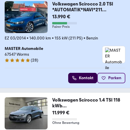
Volkswagen Scirocco 2.0 TSI
*AUTOMATIK*NAVI*211
PS*PDC*SHZ
13.990 €
Fairer Preis
EZ 03/2014
•
140.000 km
•
155 kW (211 PS)
•
Benzin
MASTER Automobile
67547 Worms
(
28
)
5 Sterne
Kontakt
Parken
Volkswagen Scirocco 1.4 TSI 118
kWb
*KLIMA*SH*PANO*NAVI*PDC
11.999 €
Ohne Bewertung