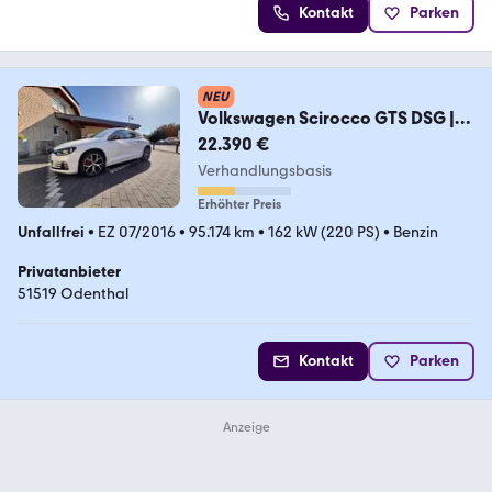
Kontakt
Parken
NEU
Volkswagen Scirocco GTS DSG |
220 PS
22.390 €
Verhandlungsbasis
Erhöhter Preis
Unfallfrei
•
EZ 07/2016
•
95.174 km
•
162 kW (220 PS)
•
Benzin
Privatanbieter
51519 Odenthal
Kontakt
Parken