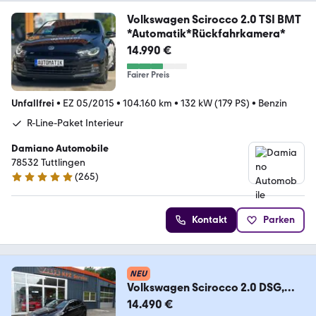
Volkswagen Scirocco 2.0 TSI BMT
*Automatik*Rückfahrkamera*
14.990 €
Fairer Preis
Unfallfrei
•
EZ 05/2015
•
104.160 km
•
132 kW (179 PS)
•
Benzin
R-Line-Paket Interieur
Damiano Automobile
78532 Tuttlingen
(
265
)
4.9 Sterne
Kontakt
Parken
NEU
Volkswagen Scirocco 2.0 DSG,
Xenon, Navi, Kamera, Leder *37
14.490 €