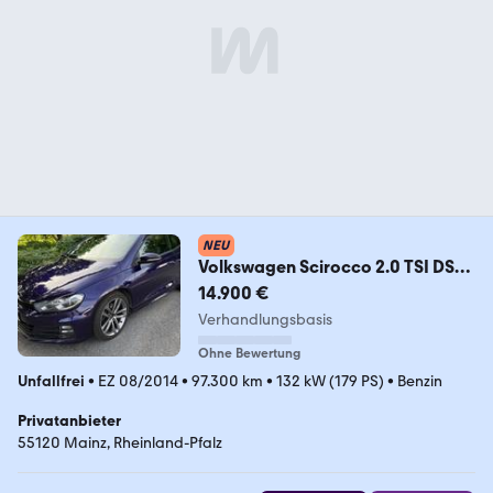
NEU
Volkswagen Scirocco 2.0 TSI DSG
R-Line
14.900 €
Verhandlungsbasis
Ohne Bewertung
Unfallfrei
•
EZ 08/2014
•
97.300 km
•
132 kW (179 PS)
•
Benzin
Privatanbieter
55120 Mainz, Rheinland-Pfalz