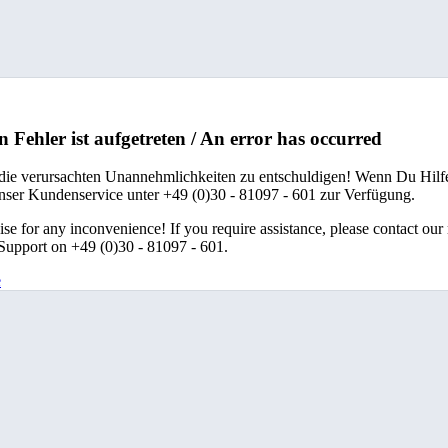
n Fehler ist aufgetreten / An error has occurred
 die verursachten Unannehmlichkeiten zu entschuldigen! Wenn Du Hilfe
unser Kundenservice unter +49 (0)30 - 81097 - 601 zur Verfügung.
se for any inconvenience! If you require assistance, please contact our
upport on +49 (0)30 - 81097 - 601.
e