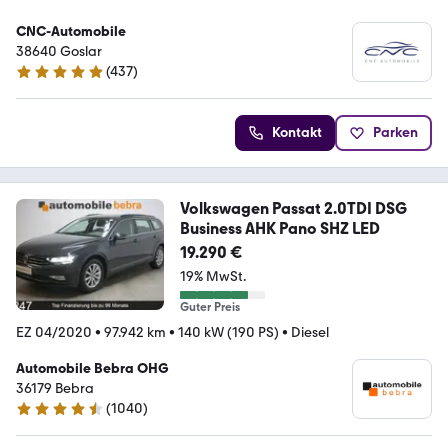
CNC-Automobile
38640 Goslar
(
437
)
4.9 Sterne
Kontakt
Parken
Volkswagen Passat 2.0TDI DSG
Business AHK Pano SHZ LED
19.290 €
19% MwSt.
Guter Preis
EZ 04/2020
•
97.942 km
•
140 kW (190 PS)
•
Diesel
Automobile Bebra OHG
36179 Bebra
(
1040
)
4.5 Sterne