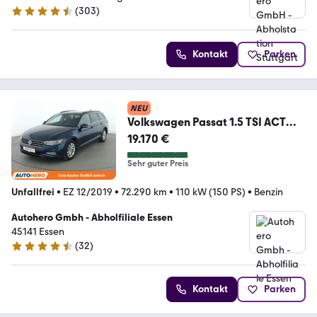
(
303
)
4.4 Sterne
Kontakt
Parken
NEU
Volkswagen Passat 1.5 TSI ACT
Business Aut.*NAVI*LED*ACC*
19.170 €
Sehr guter Preis
Unfallfrei
•
EZ 12/2019
•
72.290 km
•
110 kW (150 PS)
•
Benzin
Autohero Gmbh - Abholfiliale Essen
45141 Essen
(
32
)
4.7 Sterne
Kontakt
Parken