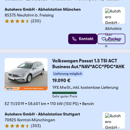
Autohero GmbH - Abholstation München
85375 Neufahrn b. Freising
(
230
)
4.4 Sterne
Kontakt
Parken
Volkswagen Passat 1.5 TSI ACT
Business Aut.*NAV*ACC*PDC*AHK
Lieferung möglich
19.090 €
19% MwSt.
inkl. kostenlose Lieferung
Sehr guter Preis
EZ 11/2019
•
58.601 km
•
110 kW (150 PS)
•
Benzin
Autohero GmbH - Abholstation Stuttgart
70825 Korntal-Münchingen
(
303
)
4.4 Sterne