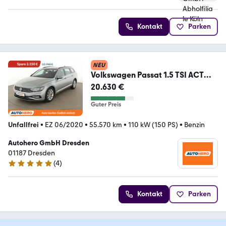
4.6 Sterne
Kontakt
Parken
NEU
Volkswagen Passat 1.5 TSI ACT
Business Aut.*NAV*ACC*PDC*SHZ
20.630 €
Guter Preis
Unfallfrei
•
EZ 06/2020
•
55.570 km
•
110 kW (150 PS)
•
Benzin
Autohero GmbH Dresden
01187 Dresden
(
4
)
5 Sterne
Kontakt
Parken