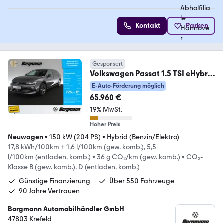
Kontakt
Parken
Gesponsert
Volkswagen Passat 1.5 TSI eHybrid
Business AHK 360° LED HUD
E-Auto-Förderung möglich
65.960 €
19% MwSt.
Hoher Preis
Neuwagen
•
150 kW (204 PS)
•
Hybrid (Benzin/Elektro)
17,8 kWh/100km + 1,6 l/100km (gew. komb.), 5,5
l/100km (entladen, komb.)
•
36 g CO₂/km (gew. komb.)
•
CO₂-
Klasse B (gew. komb.), D (entladen, komb.)
Günstige Finanzierung
Über 550 Fahrzeuge
90 Jahre Vertrauen
Borgmann Automobilhändler GmbH
47803 Krefeld