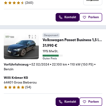
(
260
)
4.7 Sterne
Kontakt
Parken
Gesponsert
Volkswagen Passat Business 1,5 l
eTSI DSG AHK / SHZ / NAVI
31.990 €
19% MwSt.
Guter Preis
Vorführfahrzeug
•
EZ 02/2024
•
22.100 km
•
110 kW (150 PS)
•
Benzin
Willi Krämer KG
64401 Gross Bieberau
(
54
)
4.8 Sterne
Kontakt
Parken