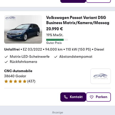
Volkswagen Passat Variant DSG
Business Matrix/Kamera/Massag
20.990 €
19% MwSt.
Guter Preis
Unfallfrei
•
EZ 03/2022
•
94.000 km
•
110 kW (150 PS)
•
Diesel
Matrix-LED-Scheinwerfe
Abstandstempomat
Rückfahrkamera
CNC-Automobile
38640 Goslar
(
437
)
4.9 Sterne
Kontakt
Parken