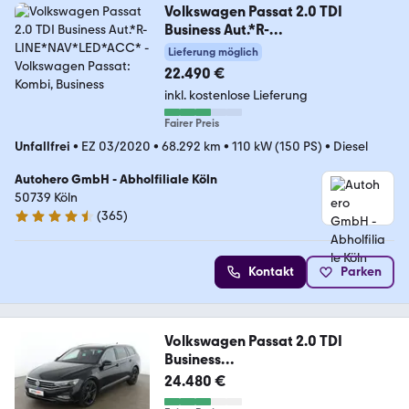
Volkswagen Passat 2.0 TDI
Business Aut.*R-
LINE*NAV*LED*ACC*
Lieferung möglich
22.490 €
inkl. kostenlose Lieferung
Fairer Preis
Unfallfrei
•
EZ 03/2020
•
68.292 km
•
110 kW (150 PS)
•
Diesel
Autohero GmbH - Abholfiliale Köln
50739 Köln
(
365
)
4.6 Sterne
Kontakt
Parken
Volkswagen Passat 2.0 TDI
Business
Aut.*NAV*ACC*360CAM*AHK*
24.480 €