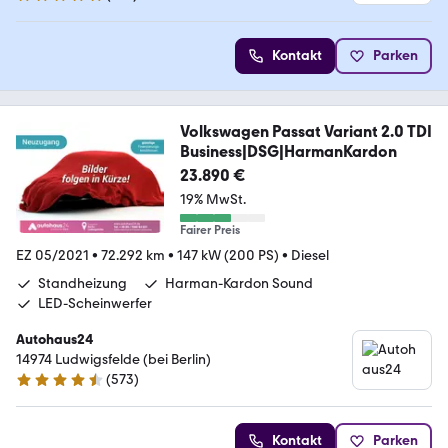
4.9 Sterne
Kontakt
Parken
Volkswagen Passat Variant 2.0 TDI
Business|DSG|HarmanKardon
23.890 €
19% MwSt.
Fairer Preis
EZ 05/2021
•
72.292 km
•
147 kW (200 PS)
•
Diesel
Standheizung
Harman-Kardon Sound
LED-Scheinwerfer
Autohaus24
14974 Ludwigsfelde (bei Berlin)
(
573
)
4.3 Sterne
Kontakt
Parken