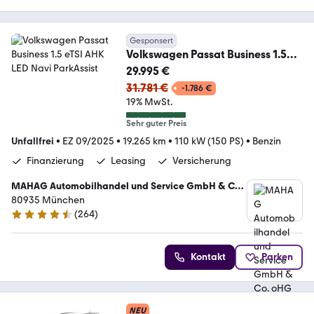
Gesponsert
Volkswagen Passat Business 1.5
eTSI AHK LED Navi ParkAssist
29.995 €
31.781 €
-1.786 €
19% MwSt.
Sehr guter Preis
Unfallfrei
•
EZ 09/2025
•
19.265 km
•
110 kW (150 PS)
•
Benzin
Finanzierung
Leasing
Versicherung
MAHAG Automobilhandel und Service GmbH & Co.
oHG
80935 München
(
264
)
4.4 Sterne
Kontakt
Parken
NEU