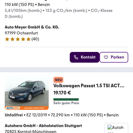
110 kW (150 PS)
•
Benzin
5,4 l/100km (komb.)
•
123 g CO₂/km (komb.)
•
CO₂-Klasse
D (komb.)
Auto Meyer GmbH & Co. KG.
97199 Ochsenfurt
(
40
)
5 Sterne
Kontakt
Parken
NEU
Volkswagen Passat 1.5 TSI ACT
Business Aut.*NAVI*LED*ACC*
19.170 €
Sehr guter Preis
Unfallfrei
•
EZ 12/2019
•
72.290 km
•
110 kW (150 PS)
•
Benzin
Autohero GmbH - Abholstation Stuttgart
70825 Korntal-Münchingen