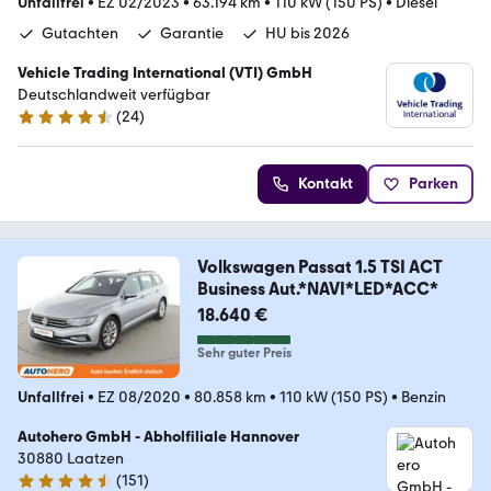
Unfallfrei
•
EZ 02/2023
•
63.194 km
•
110 kW (150 PS)
•
Diesel
Gutachten
Garantie
HU bis 2026
Vehicle Trading International (VTI) GmbH
Deutschlandweit verfügbar
(
24
)
4.4 Sterne
Kontakt
Parken
Volkswagen Passat 1.5 TSI ACT
Business Aut.*NAVI*LED*ACC*
18.640 €
Sehr guter Preis
Unfallfrei
•
EZ 08/2020
•
80.858 km
•
110 kW (150 PS)
•
Benzin
Autohero GmbH - Abholfiliale Hannover
30880 Laatzen
(
151
)
4.7 Sterne