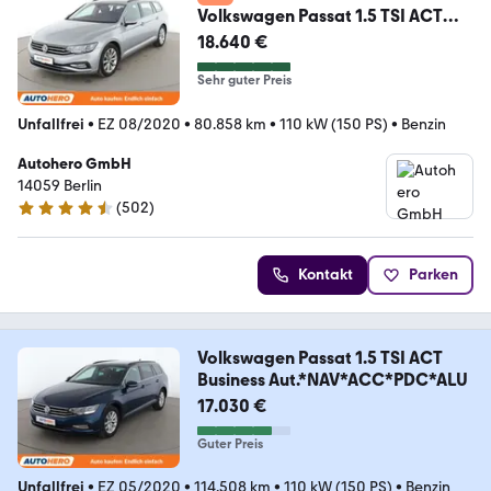
Volkswagen Passat 1.5 TSI ACT
Business Aut.*NAVI*LED*ACC*
18.640 €
Sehr guter Preis
Unfallfrei
•
EZ 08/2020
•
80.858 km
•
110 kW (150 PS)
•
Benzin
Autohero GmbH
14059 Berlin
(
502
)
4.5 Sterne
Kontakt
Parken
Volkswagen Passat 1.5 TSI ACT
Business Aut.*NAV*ACC*PDC*ALU
17.030 €
Guter Preis
Unfallfrei
•
EZ 05/2020
•
114.508 km
•
110 kW (150 PS)
•
Benzin