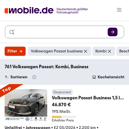
Filter
Volkswagen Passat business
Kombi
Besc
761 Volkswagen Passat: Kombi, Business
Sortieren
Kachelansicht
Top
Gesponsert
Volkswagen Passat Business 1,5 l
eTSI IQ.DRIVE IQ.LIGHT Nav
46.870 €
19% MwSt.
Erhöhter Preis
Unfallfrei
•
Jahreswagen
•
EZ 05/2026
•
2.200 km
•