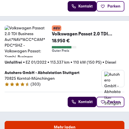
Kontakt
Parken
NEU
Volkswagen Passat 2.0 TDI
Business
18.950 €
Aut.*NAV*ACC*CAM*PDC*SHZ
Guter Preis
Unfallfrei
•
EZ 01/2022
•
113.337 km
•
110 kW (150 PS)
•
Diesel
Autohero GmbH - Abholstation Stuttgart
70825 Korntal-Münchingen
(
303
)
4.4 Sterne
Kontakt
Parken
Mehr laden