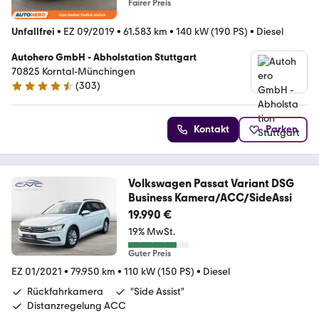
Fairer Preis
Unfallfrei
•
EZ 09/2019
•
61.583 km
•
140 kW (190 PS)
•
Diesel
Autohero GmbH - Abholstation Stuttgart
70825 Korntal-Münchingen
(
303
)
4.4 Sterne
Kontakt
Parken
Volkswagen Passat Variant DSG
Business Kamera/ACC/SideAssi
19.990 €
19% MwSt.
Guter Preis
EZ 01/2021
•
79.950 km
•
110 kW (150 PS)
•
Diesel
Rückfahrkamera
"Side Assist"
Distanzregelung ACC