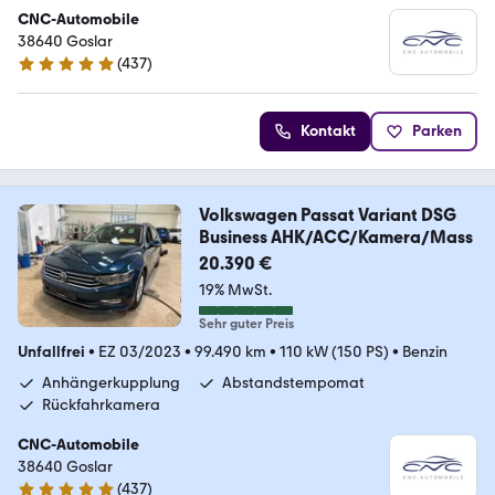
CNC-Automobile
38640 Goslar
(
437
)
4.9 Sterne
Kontakt
Parken
Volkswagen Passat Variant DSG
Business AHK/ACC/Kamera/Mass
20.390 €
19% MwSt.
Sehr guter Preis
Unfallfrei
•
EZ 03/2023
•
99.490 km
•
110 kW (150 PS)
•
Benzin
Anhängerkupplung
Abstandstempomat
Rückfahrkamera
CNC-Automobile
38640 Goslar
(
437
)