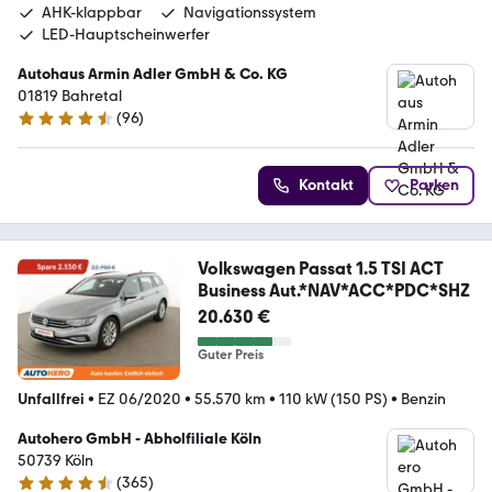
AHK-klappbar
Navigationssystem
LED-Hauptscheinwerfer
Autohaus Armin Adler GmbH & Co. KG
01819 Bahretal
(
96
)
4.7 Sterne
Kontakt
Parken
Volkswagen Passat 1.5 TSI ACT
Business Aut.*NAV*ACC*PDC*SHZ
20.630 €
Guter Preis
Unfallfrei
•
EZ 06/2020
•
55.570 km
•
110 kW (150 PS)
•
Benzin
Autohero GmbH - Abholfiliale Köln
50739 Köln
(
365
)