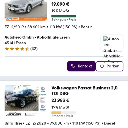
19.090 €
19% MwSt.
Sehr guter Preis
EZ 11/2019
•
58.601 km
•
110 kW (150 PS)
•
Benzin
Autohero Gmbh - Abholfiliale Essen
45141 Essen
(
32
)
4.7 Sterne
Kontakt
Parken
Volkswagen Passat Business 2,0
TDI DSG
23.983 €
19% MwSt.
Erhöhter Preis
Unfallfrei
•
EZ 12/2020
•
99.000 km
•
110 kW (150 PS)
•
Diesel