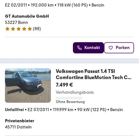
EZ 02/2011
•
192.000 km
•
118 kW (160 PS)
•
Benzin
GT Automobile GmbH
53227 Bonn
(
88
)
4.8 Sterne
Kontakt
Parken
Volkswagen Passat 1.4 TSI
Comfortline BlueMotion Tech C...
7.499 €
Verhandlungsbasis
Ohne Bewertung
Unfallfrei
•
EZ 07/2011
•
119.999 km
•
90 kW (122 PS)
•
Benzin
Privatanbieter
45711 Datteln