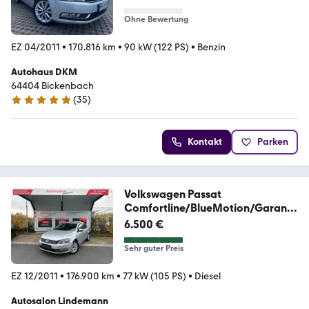
Ohne Bewertung
EZ 04/2011
•
170.816 km
•
90 kW (122 PS)
•
Benzin
Autohaus DKM
64404 Bickenbach
(
35
)
5 Sterne
Kontakt
Parken
Volkswagen Passat
Comfortline/BlueMotion/Garanti
e/HU neu
6.500 €
Sehr guter Preis
EZ 12/2011
•
176.900 km
•
77 kW (105 PS)
•
Diesel
Autosalon Lindemann