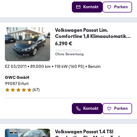
Kontakt
Parken
Volkswagen Passat Lim.
Comfortline 1,8 Klimaautomatik
Met.
6.290 €
Ohne Bewertung
EZ 03/2011
•
89.000 km
•
118 kW (160 PS)
•
Benzin
GWC GmbH
99087 Erfurt
(
67
)
4.9 Sterne
Kontakt
Parken
Volkswagen Passat 1.4 TSI