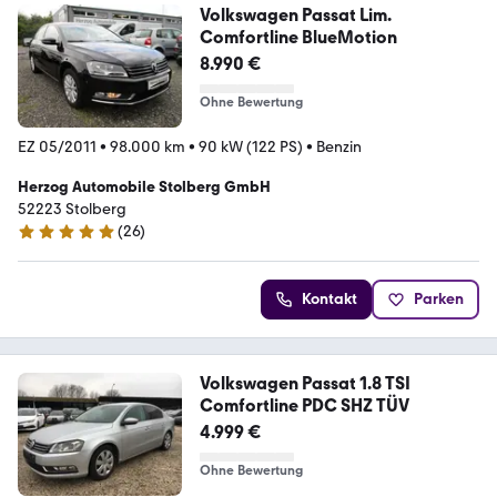
Volkswagen Passat Lim.
Comfortline BlueMotion
8.990 €
Ohne Bewertung
EZ 05/2011
•
98.000 km
•
90 kW (122 PS)
•
Benzin
Herzog Automobile Stolberg GmbH
52223 Stolberg
(
26
)
4.9 Sterne
Kontakt
Parken
Volkswagen Passat 1.8 TSI
Comfortline PDC SHZ TÜV
4.999 €
Ohne Bewertung