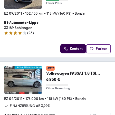
Fairer Preis
EZ 09/2011
•
152.453 km
•
118 kW (160 PS)
•
Benzin
B1-Autocenter-Lippe
33189 Schlangen
(
23
)
4 Sterne
Kontakt
Parken
NEU
Volkswagen PASSAT 1.8 TSI
COMFORTLINE NAVI SITZHZ TÜV
6.950 €
NEU
Ohne Bewertung
EZ 04/2011
•
176.000 km
•
118 kW (160 PS)
•
Benzin
FINANZIERUNG AB 3,99%