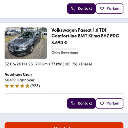
Kontakt
Parken
Volkswagen Passat 1.6 TDI
Comfortline BMT Klima SHZ PDC
3.690 €
Ohne Bewertung
EZ 06/2011
•
251.781 km
•
77 kW (105 PS)
•
Diesel
Autohaus Uzun
30419 Hannover
(
923
)
4.9 Sterne
Kontakt
Parken